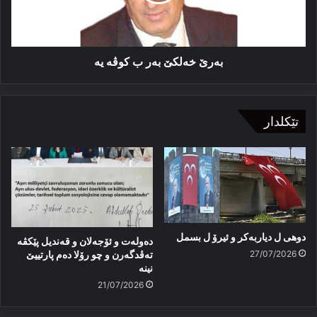
به‌رێ خه‌لکێ به‌ر ب کوڤه‌ یه‌
تێکلدار
دوهی ل دیاربەکر و ئیرۆ ل بسمل
دەولەت و ئۆجەلان و قەندیل پێکڤە
27/07/2026
تەڤدگەرن و چو رۆلا دەم پارتییێ
نینە
21/07/2026