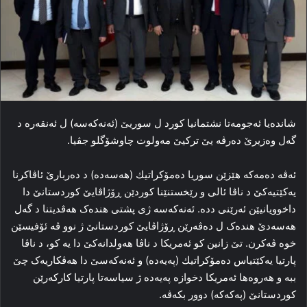
شاندەیا ئەجومەتا نشتمانیا كورد ل سوریێ (ئه‌نەکەسە) ل ئه‌نقه‌ره‌ د
گه‌ل وه‌زیرێ ده‌رڤه‌ یێ ترکیێ مه‌ولوت چاوشۆگلو جڤیا.
ئه‌ڤه‌ ده‌مه‌که‌ ھێزێن سوریا دەمۆكراتیك (هەسەدە) د ده‌ربارێ ئاڤاكرنا
یه‌کێتیه‌کێ د ناڤا ئالی و رێخستنێنا کوردێن ڕۆژاڤایێ کوردستانێ دا
داخوویانیێن ئه‌رێنی دده‌. ئه‌نەکەسە ژی پشتی هنده‌ک هه‌ڤدیتنا د گه‌ل
هەسەدێ هنده‌ک ل ده‌ڤه‌رێن ڕۆژاڤایێ کوردستانێ ژ نوو ڤه‌ ئۆفیسێن
خوه‌ ڤه‌کرن. تێ زانین کو ئەمریکا د ناڤا هه‌ولدانه‌کێ دا یه‌ کو، د ناڤا
پارتیا یەكێتیاس دەمۆكراتیك (پەیەدە) و ئه‌نەکەسێ دا هه‌ڤکاریه‌ک چێ
ببە و هه‌روه‌ها ئەمریکا دخوازه‌ پەیەدە ژ سیاسه‌تا پارتیا كاركەرێن
كوردستانێ (پەکەکە) دوور بکه‌ڤه‌.