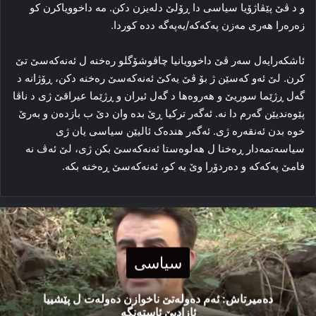
و د ڤێ پێڤاژۆیا سیاسی دا ڕۆلێ دله‌یزن دکن. مه‌ داخوویاکرن کو
زه‌ره‌را هه‌ری مه‌زن پەکەکە/یەپەگە دده‌ کوردا.
ئاشكەرایەل سەر ڤێ داخوویانیا چاڤوشۆگلو رەخنە ل ئه‌نەکەسێ تێ
کرن. لێ ئه‌و که‌سێن ژ بۆ ڤێ یه‌کێ ئه‌نەکەسێ رەخنە دکن، ڕۆژانه‌ د
گه‌ل ڕژێما سوریێ و هه‌روه‌ها د گه‌ل ئیران و ڕژێما عیراقێ ژی د ناڤا
پێوه‌ندیێن گه‌رم دا نه‌. ئه‌گه‌ر ترکیا ڕێ بدە وان دێ ب بازدەن و به‌رێ
خوه‌ بدن ئه‌نقه‌ره‌ ژی. ئه‌گه‌ر هنده‌ک ئالیێن سیاسی یان ژی
سیاسه‌تمه‌دار ڕه‌خنا ل هه‌لوه‌ستا ئه‌نەکەسێ بکن ژی، لێ ئەڤ نه‌
فامێ پەکەکە و ده‌ردۆرا وێ یه‌ کو، ئه‌نەکەسێ ڕه‌خنه‌ بکه‌.
سیاسی
دەمیرتاش: ئەم دەولەتێ ناخوازن دەولەت ل پێشییا
ئازادیێ ئاستەنگە