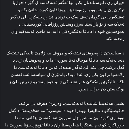
جیران ژی دانوستاندنان بکن. نها ئه‌گه‌ر ئه‌نەکەسە ل گۆر داخوازیا
ترکیێ پێ ل هه‌موو به‌رژه‌وه‌ندیێن ڕۆژاڤایێ کوردستانێ بکه‌ و
ته‌ڤبگه‌ره‌، بێ گومان ئه‌ڤ یه‌ک ب توندی تێ ڕه‌خنه‌کرن. لێ ئه‌گه‌ر
ئه‌نەکەسە ژ بۆ پاراستنا به‌رژه‌وه‌ندیێن ڕۆژاڤایێ کوردستانێ د
پەیوه‌ندیێن خوه‌ دا د ناڤا ته‌ڤگه‌ره‌کێ دا به‌، نه‌ مافێ که‌سه‌کیه‌ وان
رەخنە بکه‌.
د سیاسه‌تێ دا په‌یوه‌ندی تشته‌که‌ و مرۆڤ ببه‌ زلامێ ئالیه‌کی تشته‌ک
دنه‌. ئه‌نەکەسە د ناڤا موخاله‌فه‌تا سوریێ دا یه‌ و پەیوه‌ندیان ژی د
گه‌ل ترکیێ چێ بكە. لێ ئه‌گه‌ر هنده‌ک که‌س د ناڤا ئه‌نەکەسێ دا
زلامه‌تیا ترکیێ بکن ژی، ئه‌ڤ یه‌ک باندۆرێ ل سیاسه‌تا ئه‌نەکەسێ
ناکه‌. ئالیگرێن پەکەکێ هه‌ر تشته‌کی ژ بۆ خوه‌ مه‌شروع دبینن ،لێ ژ
بۆ که‌سێن دن خراب دبینن.
پشتی هه‌ڤدیتنا شاندەیا ئه‌نەکەسێ، وه‌زیرێ ده‌رڤه‌ یێ ترکیه‌،
چاڤوشۆگلو د مالپەرا تویته‌را خوە دا نڤیسی:“ مه‌ هه‌ڤدیتنه‌ک د گه‌ل
نوونه‌رێ کوردا یێ مه‌شروع ل سوریێ ئه‌نەکەسێ پێکانی. مه‌ دا
خوویاکرن کو ئه‌م پشتگریا هه‌لوه‌ستا وان د ناڤا ئۆپۆزسیۆنا سوریێ دا