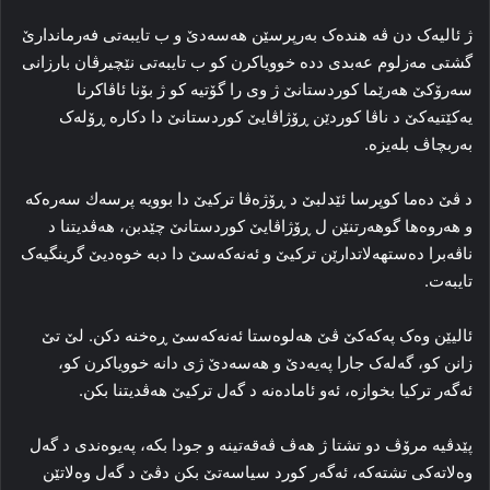
ژ ئالیه‌ک دن ڤه‌ هنده‌ک به‌رپرسێن هەسەدێ و ب تایبه‌تی فه‌رماندارێ
گشتی مەزلوم عه‌بدی دده‌ خوویاکرن کو ب تایبه‌تی نێچیرڤان بارزانی
سەرۆكێ ھەرێما كوردستانێ ژ وی را گۆتیە كو ژ بۆنا ئاڤاكرنا
یه‌کێتیه‌کێ د ناڤا کوردێن ڕۆژاڤایێ کوردستانێ دا دکاره‌ ڕۆله‌ک
به‌ربچاڤ بله‌یزه‌.
د ڤێ ده‌ما كوپرسا ئێدلبێ د ڕۆژه‌ڤا ترکیێ دا بوویە پرسەك سه‌ره‌که‌
و هه‌روه‌ها گوهه‌رتنێن ل ڕۆژاڤایێ کوردستانێ چێدبن، هه‌ڤدیتنا د
ناڤەبرا دەستھەلاتدارێن ترکیێ و ئه‌نەکەسێ دا دبه‌ خوه‌دیێ گرینگیه‌ک
تایبه‌ت.
ئالیێن وه‌ک پەکەکێ ڤێ هه‌لوه‌ستا ئه‌نەکەسێ ڕه‌خنه‌ دکن. لێ تێ
زانن کو، گه‌له‌ک جارا پەیەدێ و هەسەدێ ژی دانه‌ خوویاکرن کو،
ئه‌گه‌ر ترکیا بخوازه‌، ئه‌و ئاماده‌نه‌ د گه‌ل ترکیێ هه‌ڤدیتنا بکن.
پێدڤیە مرۆڤ دو تشتا ژ هه‌ڤ ڤه‌قه‌تینه‌ و جودا بكە، پەیوه‌ندی د گه‌ل
وه‌لاته‌کی تشته‌که‌، ئه‌گه‌ر کورد سیاسه‌تێ بکن دڤێ د گه‌ل وه‌لاتێن