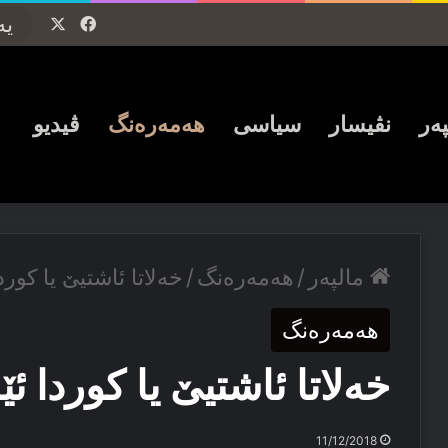
Facebook
X
پەر
نڤیسار
سیاسی
ھەمەرەنگ
ڤیدیو
مالپەر
/
ھەمەرەنگ
/
خه‌لاتا ئاشتیێ یا کورد
ھەمەرەنگ
خه‌لاتا ئاشتیێ یا کوردا ئێ
11/12/2018