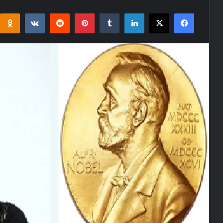
i
takte
Reddit
Pinterest
Tumblr
LinkedIn
Facebook
X