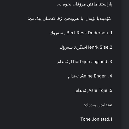
پاراستنا مافێن مرۆڤان بخوه‌ یه‌.
کۆمیته‌یا نۆبه‌ل یا نه‌رویجێ ژڤا که‌سان پێک تێ:
1. Bert Ress Dndersen , سەرۆك
2.Henrk Sîseجیگرێ سەرۆك
3. Thorbijon Jagland, ئەندام
4. Anine Enger, ئەندام
5. Asle Toje, ئەندام
ئەندامێن یەدەك:
1.Tone Jonistad