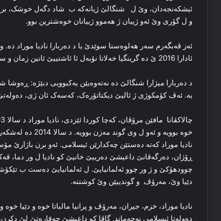
ئیشكەنجەدان، وێ ل شنگالێ ژیانه‌که‌ ب شاد دگه‌ل خوشک، برا، 
و ل گۆری وێ ئه‌و ژییان ژ هه‌موو ژییانان خوه‌شترین بوو.
ئادارا 2016 ێ ده‌ گرینگیا خه‌لاتا نۆبه‌ل ئا ئاشتییێ ئانین زمان و سوێد پشتیڤانیا نۆبه‌لا ئاشتیێ دکه‌.
د ده‌ربارا میژارا شنگالێ ده‌ نه‌ته‌وه‌یێن یه‌کبوویی دبێژه‌: ڕه‌وش
یه‌. ئه‌ڤ کۆمکوژی ژ ئالیێ دیکتاتۆره‌ک، که‌سه‌ک ئان ژی، ده‌وله‌تێ 
خوه‌ بوویه‌ و ئه‌و ل 
نادیا موراد که‌ته‌ ده‌ستێن چه‌کدارێن ئیسلامی. ئەو برن باژارێ 
ڕۆژان، ده‌رگه‌ڤانێ داعیشێ ده‌رییێ خانیێ کو نادیا ل ور دما، ڤه‌ک
چوودهۆکێ و ژ ور چوو ئه‌لمانیایێ. ل ئه‌لمانیایێ ده‌ست ب تێکۆ
دێیا وێ، مه‌رۆڤ و گوندییێن وێ کوشتنه‌.
نادیا موراد، خزم، جیران، مه‌رۆڤ و پرانیا مالباتا خوه‌ و دێیا خوه‌ و
ده‌وله‌تا ئیسلامی نه‌چه‌ماند. گاڤا کو داعیشێ حه‌قاره‌تێ لێ دک