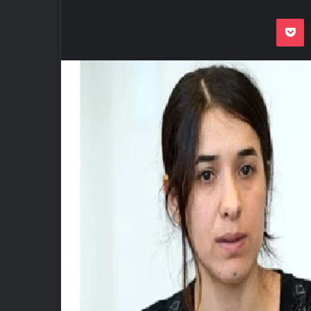
Odnoklassnik
Pocket
VKon