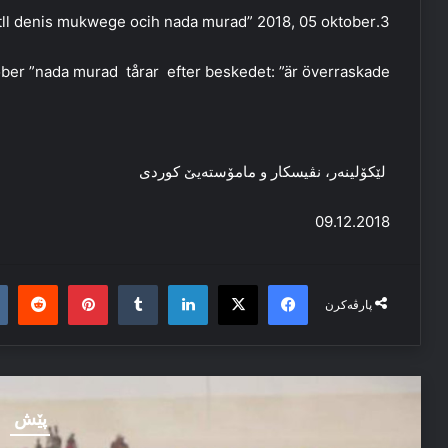
3.Metiro, nobels fredisprs går tll denis mukwege ocih nada murad” 2018, 05 oktober.
ober ”nada murad tårar efter beskedet: ”är överraskade”
لێکۆلینه‌ر، نڤیسکار و مامۆسته‌یێ کوردی
09.12.2018
it
nterest
Tumblr
LinkedIn
Facebook
X
پارڤەکرن
پێش