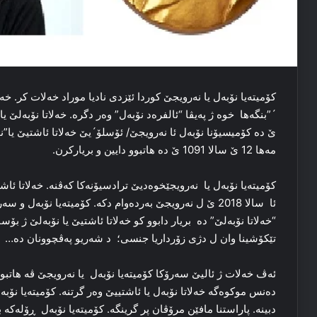
کۆمیته‌یا نۆبه‌ل یا نه‌رویجێ کوردا ئێزدی نادیا موراد خه‌لات کر. خ
مه‌ها 12 ێ سالا 1091 ێ ده‌ هاتبوو دایین و بریارکرن.
ئا سالا 2018 ێ ل نه‌رویجێ به‌رده‌وام دکه‌. کۆمیته‌یا نۆبه
تێکۆشینا وان ل دژی زۆرداریا جنسی؛ د شه‌ریو په‌ڤچوونان ده‌…
ئه‌ڤ خه‌لات ژ ئالیێ سه‌رۆکا کۆمیته‌یا نۆبه‌ل یا نه‌رویجێ ڤه‌ هاتب
ده‌نس موکوه‌گه‌ خه‌لاتا نۆبه‌ل یا ئاشتییێ وه‌ر گرتنه‌. کۆمیته‌یا نۆب
دبینه‌. پاراستنا مافێن مرۆڤان پر گرینگه‌. کۆمیته‌یا نۆبه‌ل ڕۆله‌که‌ ب