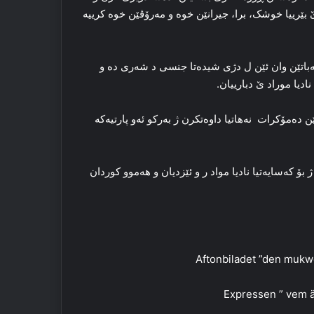
بێرییا خوشک، برا، جیرانێن خوه‌ و مه‌رۆڤێن خوه‌ کرییه‌
 خه‌باتێن وان ئێن ل دژی شیده‌تا جنسی د شه‌ری ده‌ و
نادیا موراد ێ دبارییان.
ه‌مۆکرات نه‌هاتیا داوه‌تکرن ژ به‌رکو ئه‌و پارتیه‌که‌
بۆ که‌سایه‌تیا نادیا مواد ر و ئێزدیان و هه‌موو کوردان