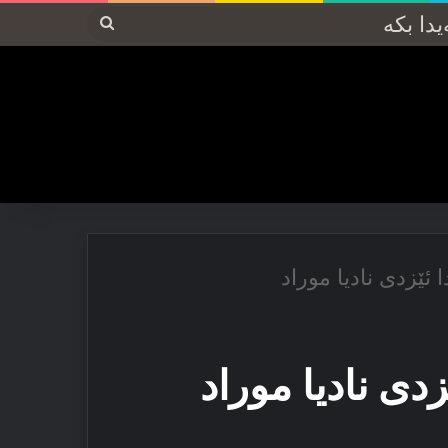
پەیدا
بکە
ا ئێزدی نادیا موراد
زدی نادیا موراد