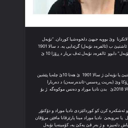
ه‌لاتکرنا وێ بوویه‌ جیهێ دلخوه‌شیا کوردان. “نۆبه‌ل
´”بنگه‌ها خوە ژ په‌یڤا “ئالفره‌د نۆبه‌ل” وه‌ر دگره‌. خه‌لاتا نۆبه‌لێ یا ئاشتیێ ب (ئالفره‌د نۆبه‌ل) گرێدایی یه‌. د سالا 1901
ێ ده‌ کۆمیسیۆنا نۆبه‌ل ئا نه‌رویجێ/ ئۆسلۆ´یێ خه‌لاتا ئاشتیێ یا”نۆبه‌ل” دابوو ئالفره‌د نۆبه‌ل.ئه‌ڤ بریار د ڕۆژا 10 ێ
کۆمیته‌یا نۆبه‌ل یا نه‌رویجێخوه‌دیێ ترادسیۆنه‌کا که‌ڤنه‌. خه‌لاتا ئاشتیێ یا نۆبه‌لێ ژ سالا 1901 ێ هه‌تا 10ێ چله‌یا پێشین
‌ل و سه‌رۆکا وێ (به‌ریت ڕه‌سس-ئانده‌رسه‌ن) د ده‌ربارا
“خه‌لاتا نۆبه‌لێ” ده‌ بریار دابوو کو خه‌لاتا ئاشتیێ یا نۆبه‌لێ ژ بۆسالا 2018ێ بدن نادیا موراد و ده‌نس موکوه‌گه‌ ژ بۆ
وو ئه‌شکه‌ره‌ کرن کو کوردائێزدی نادیا موراد و دۆکتۆر
ه‌ل یا نه‌رویجێ نادیا موراد مینا پارێزڤانا مافێن مرۆڤان
اش دله‌ییزه‌ و ژ به‌ر ڤێ یه‌کێ یه‌، کۆمیته‌یا نۆبه‌ل