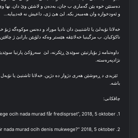
ده‌ستێن خوه‌ یێن گه‌ماری ب جان، به‌ده‌ن و لاشێن وێ دان. نها وێ 
و ئه‌ودخوازه‌ وان هه‌مبه‌ز بکه‌. لێ هێ ژی، داعیش نه‌ قه‌دییایه‌…
خه‌لاتا نۆبه‌لێ یا ئاشتییێ دان نادیا موراد و ده‌نس موکوه‌گه‌ ژبۆ
ناکۆکیان. ب مزگینیا خه‌لاتێڤه‌ هێستر وه‌که‌ دلۆپێن بارانێ ژ چاڤێن 
داوه‌تنامه‌ ژ بۆپارتیێن سوێدێ ڕێکرنه‌، لێ سه‌رۆکێ پارتیا سوێدیێن د
نژادپه‌ره‌سته‌.
ئێزیدی د ڕه‌وشێن هه‌ری دژوار ده‌ دژین. خه‌لاتا ئاشتیێ یا نۆبه‌ل ژ 
باشه‌.
چاڤکانی:
1. Aftonbiladet ”den mukwege ocih nada murad får fredisprset”, 2018, 5 oktober
2. Expressen ” vem är nada murad ocih denis mukwege?” 2018, 5 oktober