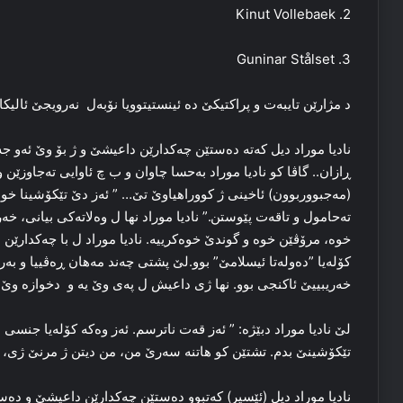
2. Kinut Vollebaek
3. Guninar Stålset
د مژارێن تایبه‌ت و پراکتیکێ ده‌ ئینستیتوویا نۆبه‌ل نه‌رویجێ ئالیکاری
نادیا موراد دیل که‌ته‌ ده‌ستێن چه‌کدارێن داعیشێ و ژ بۆ وێ ئه‌و ج
ڕازان.. گاڤا کو نادیا موراد به‌حسا چاوان و ب چ ئاوایی ته‌جاوزێن و
(مه‌جبووربوون) ئاخینی ژ کووراهیاوێ تێ… ” ئه‌ز دێ تێکۆشینا خوه‌ به
ته‌حامول و تاقه‌ت پێوستن.” نادیا موراد نها ل وه‌لاته‌کی بیانی، خه‌
خوه‌، مرۆڤێن خوه‌ و گوندێ خوه‌کرییه‌. نادیا موراد ل با چه‌کدارێن
کۆله‌یا ”ده‌وله‌تا ئیسلامێ” بوو.لێ پشتی چه‌ند مه‌هان ڕه‌ڤییا و ب
خه‌ریبییێ ئاکنجی بوو. نها ژی داعیش ل په‌ی وێ یه‌ و دخوازه‌ وێ ب
لێ نادیا موراد دبێژه‌: ” ئه‌ز قه‌ت ناترسم. ئه‌ز وه‌که‌ کۆله‌یا جن
تێکۆشینێ بدم. تشتێن کو هاتنه‌ سه‌رێ من، من دیتن ژ مرنێ ژی، خه
نادیا موراد دیل (ئێسیر) که‌تبوو ده‌ستێن چه‌کدارێن داعیشێ و ده