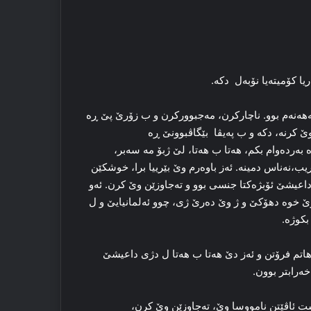
ا کۆمیته‌یا نۆبه‌ل دکه‌.
ه‌هه‌نه‌م بوو. ناچارکرن، مه‌جبوورکرن و ب زۆرێ پێ ڕه‌
ێ کرنه‌، دکه‌ و ب په‌یڤا بێگاڤبوونێ ڕه‌
‌رده‌وام بکم، هه‌تا ب هه‌تا، لێ ژبۆ مه‌ سه‌بر،
ریب،نه‌ناس دمینه‌. ئه‌ز باوه‌رم وێ بێرییا برا، خوشکێن
 داعیشێ ئۆبژه‌کتا جنسی بوو و ته‌جاوزێن وێ کرن. ئه‌و
ه‌رێ خوه‌ دهۆکێ و ژ وێ ده‌رێ ژی، چوو ئه‌لمانیایێ و ل
کوژه‌.
سی هاتم فرۆتن و ئه‌ز دێ هه‌تا ب هه‌تا ل دژی داعیشێ
‌رابتر بوون.
‌ست ئاڤێتن نامووسا وێ، ته‌جاوزێن وێ کرن،