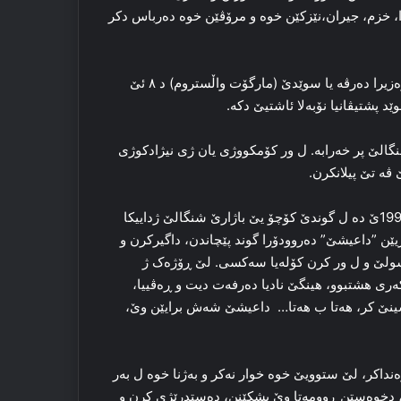
خزم، جیران،نێزکێن خوه‌ و مرۆڤێن خوه‌ ده‌رباس دکر
ئه‌ز ڤه‌بگه‌رم سه‌ر هه‌لوه‌ستا سوێدێ یا د ده‌ربارا نادیا موراد ده‌. وه‌زیرا ده‌رڤه‌ یا سوێدێ (مارگۆت واڵستروم) د ۸ ئێ
ا شنگالێ پر خه‌رابه‌. ل ور کۆمکووژی یان ژی نیژادکوژی
ڤه‌ تێ پیلانکرن.
چالاکڤانا مافێن مرۆڤان، که‌چا کوردا ئێزدی، نادیا موراد د سالا 1993ێ ده‌ ل گوندێ کۆچۆ یێ باژارێ شنگالێ ژداییکا
وی گوند مه‌زن بوویه‌. د سالا 2014 ده‌ له‌شکه‌ریێن ”داعیشێ” ده‌روودۆرا گوند پێچاندن، داگیرکرن و
مۆسولێ و ل ور کرن کۆله‌یا سه‌کسی. لێ ڕۆژه‌ک ژ
ه‌ری هشتبوو، هینگێ نادیا ده‌رفه‌ت دیت و ڕه‌ڤییا،
شینێ کر، هه‌تا ب هه‌تا… داعیشێ شه‌ش برایێن وێ،
ه‌نداکر، لێ ستوویێ خوه‌ خوار نه‌کر و به‌ژنا خوه‌ ل به‌ر
رن، دخوه‌ستن ڕوومه‌تا وێ بشکێنن، ده‌ستدرێژی کرن و