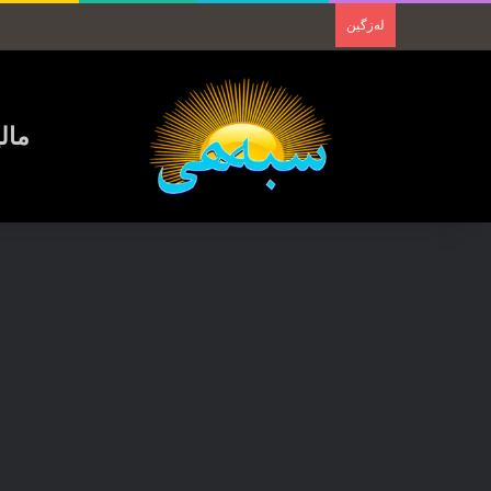
لەزگین
مال