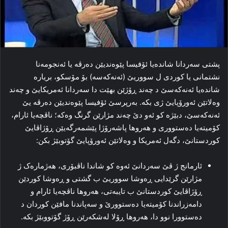
پشتی سه‌ردانا شاندەیا ئۆفیسا پێوه‌ندیێن ده‌رڤه‌ یا ئه‌نجومه‌نا
نشتمانی یا کوردی ل سووریێ (ئه‌نەکەسە) بۆ مۆسکو، بریاره‌
شاندەیا ئه‌نەکەسێ د چه‌ند ڕۆژێن بھێت دا سه‌ردانا ئەمریکایێ و چەند
وه‌لاتێن ئه‌ورۆپایێ ژی بکه‌. به‌رپرسێ ئۆفیسا پێوه‌ندیێن ده‌رڤه‌ یێ
ئه‌نەکەسێ، دبێژە کو ئەو دێ چه‌ند مژارێن گرنگ وەكە؛ ناڤچه‌یا ئارام،
کۆمیته‌یا ده‌ستووری و هه‌روها پاشه‌رۆژا پێشمه‌رگه‌یێن ڕۆژاڤایێ
کوردستانێ، دگەل ئەمریكا و وەلاتێن ئەورۆپایێ گۆتوبێژ بكن:
ئارمانج ژ ڤێ سه‌ردانێ ئه‌وه‌ کو شاندا ناڤبۆری، هه‌ژماره‌ک ژ
مژارێن گرێدایی ڕه‌وشا سووریێ ب گشتی و ڕه‌وشا کوردێن
ڕۆژاڤایێ کوردستانێ ب تایبه‌تی، هه‌روها ناڤچه‌یا ئارام و
دامه‌زراندنا کۆمیته‌یا ده‌ستوورێ و سه‌پاندنا مافێن کوردان د
ده‌ستوورا نوو دا، هه‌روها ڕۆلا له‌شکه‌رێن ڕۆژ گۆتووبێژ بکه‌.