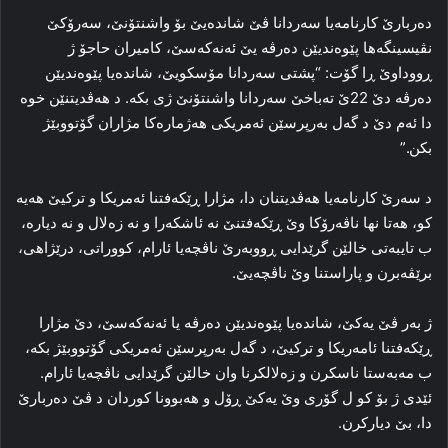
ده‌ربارێ کارنامه‌یا سه‌ردانا ڤێ شاندەیێ بۆ واشنتۆنێ، سه‌رۆکێ
نڤیسینگه‌ها پێوه‌ندیێن ده‌رڤه‌ یێ ئه‌نەکەسێ، کامیران حاجۆ ژ
ڕووداوێ ڕا گۆت: “پشتی سه‌ردانا مۆسکویێ، شاندەیا پێوه‌ندیێن
ده‌رڤه‌ دێ 22ێ ته‌باخێ سه‌ردانا واشنتۆنێ ژی بكە. د هه‌ڤدیتنێن خوه‌
دا ئه‌م دێ د گه‌ل به‌رپرسێن ئەمریكی هه‌ژماره‌کا مژاران گۆتووبێژ
بکن.”
د سه‌رێ کارنامه‌یا هه‌ڤدیتنان دا، مژارا ڕێکه‌فتنا ئه‌مریکا و ترکیێ ھەیە
کو، هه‌تا نها ناڤه‌رۆکا وێ ڕێکه‌فتنێ نە ئاشكەرا و نە زه‌لال و نه‌ دیاره‌،
ب تایبه‌تی خالێن گرێدایی ڕووبه‌رێ ناڤچه‌یا ئارام، کووراتی، درێژاهی،
برێڤه‌برن و پاراستنا وێ ناڤچه‌یێ.
ژ به‌ر ڤێ یەكێ، شاندەیا پێوه‌ندیێن ده‌رڤه‌ یا ئه‌نەکەسێ، دێ مژارا
ڕێکه‌فتنا ئامه‌ریکا و ترکیێ، د گه‌ل به‌رپرسێن ئه‌مریکی گۆتووبێژ بکە،
ب مه‌به‌ستا ناسکرن و زه‌لالکرنا وان خالێن گرێدایی ناڤچه‌یا ئارام.
ئێدی ژ بۆ کو ل گۆری وێ یه‌کێ ڕۆل و هه‌بوونا کوردان د ڤێ ده‌ربارێ
دا، بێ دیارکرن.