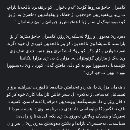
کامیران حاجۆ هه‌روها گۆت: “ئه‌م دخوازن کو برێڤه‌برنا ناڤچه‌یا ئارام،
ب ڕێیا ڕێڤه‌به‌ریێن خوه‌جهی، ژ خه‌لک و پێکهاته‌یێن ده‌ڤه‌رێ به‌، ژ بۆ
کو نموونه‌یه‌ک ل سه‌ر ژیانا هه‌ڤبه‌ش ژ جیهانێ ڕا بێ نیشاندان.”
ده‌ربارێ هه‌بوون و ڕۆلا له‌شکه‌رێ ڕۆژ، کامیران حاجۆ دبێژه‌: “ژ بۆ
پاراستنا ئاسایشا وێ ناڤچه‌یێ، کو پتر ناڤچه‌یێن کوردی ل خوه‌ دگره‌،
ئه‌م دخوازن و کار دکن کو ڕۆلا له‌شکه‌رێ ڕۆژ هه‌به‌، ئێدی ئه‌ڤ ژی
وێ یه‌ک ژ مژارێن گۆتوبێژان به‌. مژارەك دن ژی مژارا پێكانینا
كۆمیتەیا دەستوورا نوو یە كو دڤێ مافێن گەلێ كورد د وێ دەستوورا
نوو دا بھێن ب جھ كرن.”
د هه‌مان مژارێ دا، هه‌ردو ئه‌ندامێن شاندەیا ناڤبۆری، ئیبراهیم برۆ و
ئسمائیل عه‌ساف، ژ ته‌که‌زی ل سه‌ر خالێن ئاژاندایا کارێ خوه‌ کر کو
د ڤان ڕۆژان دا، نڤیسینگه‌ها پێوه‌ندیێن ده‌رڤه‌ یا ئه‌نەکەسێ، که‌تیه‌ د
ناڤ ته‌ڤگه‌ره‌کا دپلۆماسی دا، ئێدی د به‌رنامه‌یا وێ دا ھەیه‌ سه‌ردانا
ئەمریکا و هنده‌ک وه‌لاتێن ئه‌ورۆپایێ ژی بکه‌، لێ هه‌تا چ ڕاده‌یێ
سیاسه‌ت، نه‌خشه‌رێ، ئاژاندا و پلانێن ده‌وله‌تێن مه‌زن ڕێ ل به‌ر وان