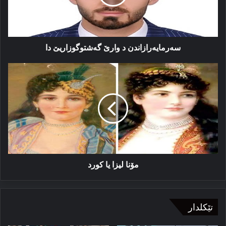
سەرمایەرازاندن د وارێ گەشتوگوزاریێ دا
مۆنا
لیزا
یا
كورد
مۆنا لیزا یا كورد
تێکلدار