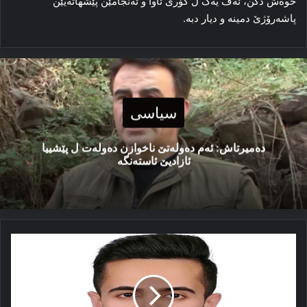
خوه‌ش دکن، ئه‌ڤ یه‌ک ل گۆری ئاوا و ئه‌نجامێن پێشهاته‌یێن
پاشه‌رۆژێ دمینه‌ و دیار دبه‌.
سیاسی
دەمیرتاش: ئەم دەولەتێ ناخوازن دەولەت ل پێشییا
ئازادیێ ئاستەنگە
سەرمایەرازاندن
د
وارێ
گەشتوگوزاریێ
دا