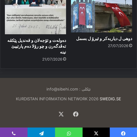
دوهی ل دیاربەکر و ئیرۆ ل بسمل
دەولەت و ئۆجەلان و قەندیل پێکڤە
27/07/2026
تەڤدگەرن و چو رۆلا دەم پارتییێ
نینە
21/07/2026
تێکلی :
info@sibehi.com
KURDISTAN INFORMATION NETWORK 2026
SWEDIG.SE
Facebook
X