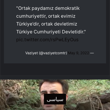
"Ortak paydamız demokratik
cumhuriyettir, ortak evimiz
Türkiye’dir, ortak devletimiz
Türkiye Cumhuriyeti Devletidir."
pic.twitter.com/rsPwLEyOus
May 9, 2022
— Vaziyet (@vaziyetcomtr)
سیاسی