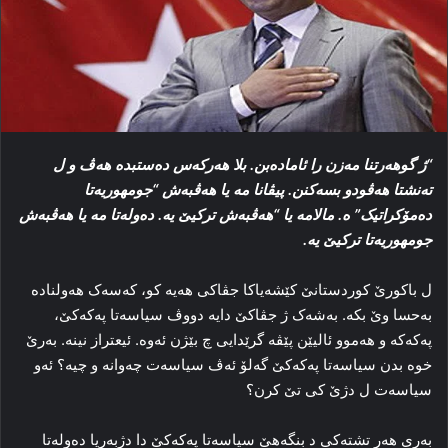
“ژ گوهه‌رتنا مه‌زن را ئاماده‌بن. بلا هه‌رکه‌س ده‌ستبده‌ هه‌ڤ و ل
ته‌نشتا هه‌ڤودو بسه‌کنن. پیڤانا مه‌ یا هه‌ڤبه‌ش “جومهوریه‌تا
ده‌مۆکراتیک” ه‌. مالامه‌ یا “هه‌ڤبه‌ش ترکیێ یه‌. ده‌وله‌تا مه‌ یا هه‌ڤبه‌ش
جومهوریه‌تا ترکیێ یه‌.
ل باکورێ کوردستانێ کێشه‌یاکا جڤاکی هه‌یه‌ کو، که‌سه‌ک هه‌ولناده‌
به‌حسا وێ بکه‌. به‌شه‌ک ژ جڤاکێ دایه‌ دووڤ سیاسه‌تا په‌که‌کێ،
په‌که‌که‌ و هه‌موو ئالیێن پێڤه‌ گرێدایی چ بێژن ئه‌وه‌. ئیعتراز نینه‌. به‌رێ
خوه‌ بدن سیاسه‌تا په‌که‌کێ گه‌لۆ ئه‌ڤ سیاسه‌ت چه‌وانه‌ و چیه‌؟ ئه‌و
سیاسه‌ت ل دژێ کی تێ کرن؟
به‌ری هه‌ر تشته‌کی د بنگه‌هێ سیاسه‌تا په‌که‌کێ دا دژبه‌ریا ده‌وله‌تا