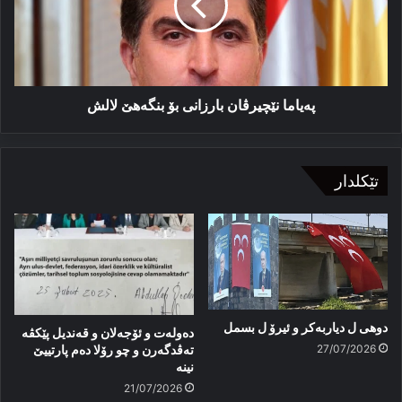
بنگه‌هێ
لالش
په‌ياما نێچيرڤان بارزانى بۆ بنگه‌هێ لالش
تێکلدار
دوهی ل دیاربەکر و ئیرۆ ل بسمل
دەولەت و ئۆجەلان و قەندیل پێکڤە
27/07/2026
تەڤدگەرن و چو رۆلا دەم پارتییێ
نینە
21/07/2026