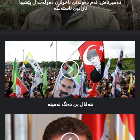
دەمیرتاش: ئەم دەولەتێ ناخوازن دەولەت ل پێشییا
ئازادیێ ئاستەنگە
هه‌ڤال
بێ
ده‌نگ
نەمینە
هه‌ڤال بێ ده‌نگ نەمینە
په‌ياما
نێچيرڤان
بارزانى
بۆ