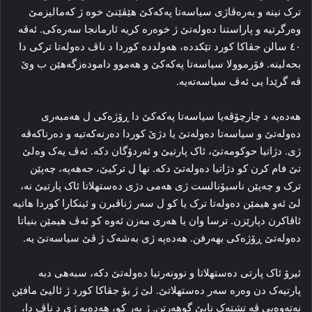
ترک نینه‌ و به‌ره‌ڤاژی سیاسه‌تا په‌که‌کێ هێڤێنێ خوه‌ ژ که‌مالیزمێ
وه‌رگرتیه‌ و پاراستنا ده‌وله‌تێ ژ خوه‌ره‌ کریه‌ ئارمانجا سه‌ره‌کی. ئه‌ڤه‌
٤۰ سالن جڤاکا کورد تێکدده‌، هه‌ولدده‌ کوردا د ناڤ ده‌وله‌تا ترکی دا
بحه‌لینه‌. فۆرموولا سیاسه‌تا په‌که‌کێ و هه‌موو داموده‌زگه‌هێن ب وێ
ڤه‌ گرێدا یی ئه‌ڤ سیاسه‌ته‌یه‌.
هه‌ده‌په‌ د چارچۆڤه‌یا سیاسه‌تا په‌که‌کێ دا ڕۆژه‌کی ل هه‌مبه‌ری
ده‌وله‌تێ و سیاسه‌تا ده‌وله‌تێ یا دژێ کوردا ده‌رنه‌که‌تیه‌ و ده‌رناکه‌ڤه‌
ژی. دژاتیا حوکومه‌تێ، ئاک پارتیێ و ئه‌ردۆگان دکه‌. ئه‌ڤ یه‌ک وه‌لێ
تێ فام کرن کو دژاتیا ده‌وله‌تێ دکه‌. نها ل ترکیێ، جه‌هه‌په‌، چه‌پێن
ترک و چه‌پێن ناسیۆنالست ژی هه‌می دژی ده‌ستهلاتا ئاک پارتیێ نه‌،
لێ ئه‌و هیمێن ده‌وله‌تا ترک یا کو ل سه‌ر ژناڤبرن و ئینکارا کوردا هاتیه‌
ئاڤاکرن دپارێزن. ترسا وان یا هه‌ری مه‌زن ئه‌وه‌ کو ئه‌ڤ هیمێن بنیاتا
ده‌وله‌تێ ڕۆژه‌کی بهه‌رفن. هه‌ده‌په‌ ژی به‌شه‌ک ژ ڤێ سیاسه‌تێ یه‌.
ئیرۆ ئاک پارتی ده‌ستهلاتا و نوونه‌رتیا ده‌وله‌تێ دکه‌، سبه‌هی دبه‌
پارتیه‌ک دن وه‌ره‌ سه‌ر ده‌ستهلاتێ. لێ ژ بۆ جڤاکا کورد ژ ئالیێ مافێن
نه‌ته‌وه‌یی ڤه‌ تشته‌ک نایێ گوهه‌رتن. ژ به‌ر کو، هه‌ده‌په‌ ژی د ناڤ دا،