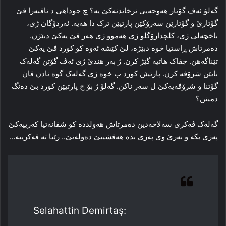
گه‌لۆ ئه‌ڤ گۆتار هه‌وجه‌یی نرخاندنه‌کێ یه‌؟ چ جوداهی د ناڤبه‌را ڤێ
گۆتارێ و گۆتارێن سه‌رۆکێن پارتیێن ترک دا هه‌یه‌. ئه‌ردۆگان ژی،
باخچه‌لی ژی، کلچدارۆگلو ژی هه‌موو ژی هه‌ر ڤێ یه‌کێ دبێژن.
ده‌مرتاش ڕاستیا خوه‌ دبێژه‌، لێ کێشه‌ ئه‌وه‌ کو کورد ڤێ یه‌کێ
تێناگه‌هن. جڤاک هاتیه‌ گێژ کرن. ژ به‌ر هندێ ژی ئه‌ڤ گۆتن گه‌له‌ک
نایێن شرۆڤه‌ کرن. پارتیێن کورد ب خوه‌ ژی گه‌له‌ک گوه نادن ڤان
گۆتنا و شرۆڤه‌یه‌کێ ل سه‌ر ناکن. گه‌لۆ ژ بۆ چ پارتیێن کورد بێ ده‌نگ
دمینن؟
گه‌له‌ک ڤه‌کری سه‌لاحه‌دین ده‌مرتاش هه‌ولدده‌ کو شڤانه‌تیا که‌رییه‌کێ
په‌زی بکه‌ و به‌رێ وی په‌زی بده‌ هه‌ڤشییێ ده‌وله‌تێ.. رێیا ته‌ ڤه‌کریبه‌…
Selahattin Demirtaş: