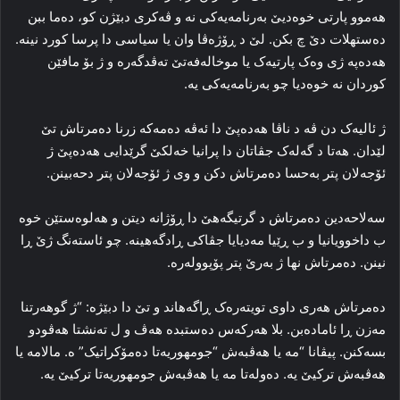
هه‌موو پارتی خوه‌دیێ به‌رنامه‌یه‌کی نه‌ و ڤه‌کری دبێژن کو، ده‌ما ببن
ده‌ستهلات دێ چ بکن. لێ د ڕۆژه‌ڤا وان یا سیاسی دا پرسا کورد نینه‌.
هه‌ده‌په‌ ژی وه‌ک پارتیه‌ک یا موخاله‌فه‌تێ ته‌ڤدگه‌ره‌ و ژ بۆ مافێن
کوردان نه‌ خوه‌دیا چو به‌رنامه‌یه‌کی یه‌.
ژ ئالیه‌ک دن ڤه‌ د ناڤا هه‌ده‌پێ دا ئه‌ڤه‌ ده‌مه‌که‌ زرنا ده‌مرتاش تێ
لێدان. هه‌تا د گه‌له‌ک جڤاتان دا پرانیا خه‌لکێ گرێدایی هه‌ده‌پێ ژ
ئۆجه‌لان پتر به‌حسا ده‌مرتاش دکن و وی ژ ئۆجه‌لان پتر دحه‌بینن.
سه‌لاحه‌دین ده‌مرتاش د گرتیگه‌هێ دا ڕۆژانه‌ دیتن و هه‌لوه‌ستێن خوه‌
ب داخوویانیا و ب ڕێیا مه‌دیایا جڤاکی ڕادگه‌هینه‌. چو ئاسته‌نگ ژێ ڕا
نینن. ده‌مرتاش نها ژ به‌رێ پتر پۆپووله‌ره‌.
ده‌مرتاش هه‌ری داوی تویته‌ره‌ک ڕاگه‌هاند و تێ دا دبێژه‌: “ژ گوهه‌رتنا
مه‌زن ڕا ئاماده‌بن. بلا هه‌رکه‌س ده‌ستبده‌ هه‌ڤ و ل ته‌نشتا هه‌ڤودو
بسه‌کنن. پیڤانا “مه‌ یا هه‌ڤبه‌ش “جومهوریه‌تا ده‌مۆکراتیک” ه‌. مالامه‌ یا
هه‌ڤبه‌ش ترکیێ یه‌. ده‌وله‌تا مه‌ یا هه‌ڤبه‌ش جومهوریه‌تا ترکیێ یه‌.