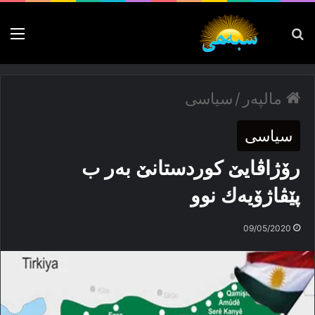
پەیدا بکە
nu
مالپەر
/
سیاسی
سیاسی
رۆژاڤایێ كوردستانێ بەر ب
پێڤاژۆیەك نوو
09/05/2020