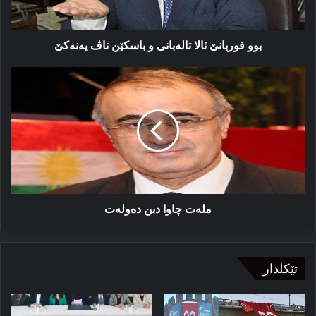
یەنەكێ
بوو قوربانێ ئالا تالەبانی و باسكێن ناڤ یەنەكێ
مله‌ت
چاوا
دبن
ده‌وله‌ت
مله‌ت چاوا دبن ده‌وله‌ت
تێکلدار