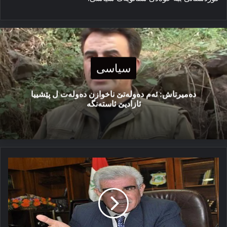
سیاسی
دەمیرتاش: ئەم دەولەتێ ناخوازن دەولەت ل پێشییا
ئازادیێ ئاستەنگە
بوو
قوربانێ
ئالا
تالەبانی
و
باسكێن
ناڤ