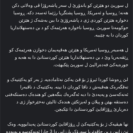
ل سوریێ دو هێزێن کو باندۆر‌ێ ل سەر پاشه‌رۆژا ڤی وه‌لاتی دکن
هه‌نه‌؛ ڕوسیا و ئەمریكا. ڕوسیا پشتگریا رژێما ئه‌سەد دکه‌. ڕوسیا
دخوازه‌ هێزێن کوردی ژی د پاشه‌رۆژێ دا‌ ببن به‌شه‌ک ژ هێزێن
حوکومه‌تا سوریێ. ڕوسیا ناخوازه‌ هه‌رێمه‌ک کو د بن ده‌ستهلاتداریا
کوردان دا بە چێببه‌.
ل هەمبه‌ر ڕوسیا ئەمریكا و هێزێن هه‌ڤپه‌یمان دخوازن هه‌رێمه‌ک کو
ڕێڤه‌به‌ریا وێ د بن ده‌ستهلاتداریا هێزێن کوردستانێ دا‌ بە هه‌به‌ و
جوره‌یه‌کێ فه‌ده‌رالیێ ل سوریێ ‌پێكبھێت.
لێ ڕه‌وشا کوردا ئیرۆ ژ بۆ ڤێ یەكێ نەئامادەیە. ژ به‌ر کو یه‌کێتیه‌ک و
ته‌ڤگه‌ره‌ک هه‌ڤبه‌ش د ناڤا کوردان دا نینە‌. یه‌کێتیه‌ک د ناڤبه‌را
ئه‌نەکەسێ و پەیەدێ دا‌ دبه‌ ئەگەرەك بنگه‌هین كو هنده‌ک ده‌ستکه‌فتی
ده‌ستڤه‌ بھێن و پیلان و له‌یزتکێن هنده‌ک ئالیێن نه‌خێرخواز ژی د
ده‌ربارێ ڕۆژاڤایێ کوردستانێ دا تێکبچن.
نها هیڤیه‌ک ژ بۆ یه‌کێتیه‌کێ ل ڕۆژاڤایێ کوردستانێ په‌یدابوویه‌. وه‌ک
تێ زانین د بن چاڤدێریا سه‌رۆک بارزانی دا‌ 3 جارا ئه‌نەکەسە و پەیەدە