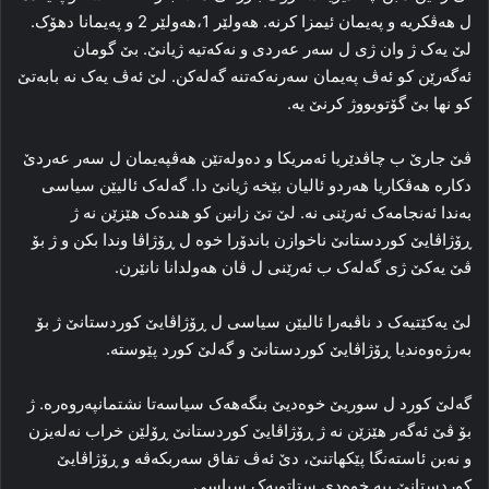
ل هه‌ڤکریه‌ و په‌یمان ئیمزا‌ کرنه‌. هه‌ولێر 1،هه‌ولێر 2 و په‌یمانا دهۆک.
لێ یه‌ک ژ وان ژی ل سه‌ر عه‌ردی و نه‌که‌تیه‌ ژیانێ. بێ گومان
ئەگەرێن کو ئه‌ڤ په‌یمان سه‌رنه‌که‌تنه‌ گه‌له‌کن. لێ ئه‌ڤ یه‌ک نه‌ بابه‌تێ
کو نها بێ گۆتوبووژ کرنێ یە‌.
ڤێ جارێ ب چاڤدێریا ئەمریكا و ده‌وله‌تێن هه‌ڤپه‌یمان ل سه‌ر عه‌ردێ
دکاره‌ هه‌ڤکاریا هه‌ردو ئالیان بێخه‌ ژیانێ دا‌. گه‌له‌ک ئالیێن سیاسی
به‌ندا ئه‌نجامه‌ک ئه‌رێنی نه‌. لێ تێ زانین کو هنده‌ک هێزێن نه‌ ژ
ڕۆژاڤایێ کوردستانێ ناخوازن باندۆرا خوه‌ ل ڕۆژاڤا وندا بکن و ژ بۆ
ڤێ یه‌کێ ژی گه‌له‌ک ب ئه‌رێنی ل ڤان هه‌ولدانا نانێرن.
لێ یه‌کێتیه‌ک د ناڤبه‌را ئالیێن سیاسی ل ڕۆژاڤایێ کوردستانێ ژ بۆ
به‌رژه‌وه‌ندیا ڕۆژاڤایێ کوردستانێ و گه‌لێ کورد پێوسته‌.
گه‌لێ کورد ل سوریێ خوه‌دیێ بنگه‌هه‌ک سیاسەتا نشتمانپه‌روه‌ره‌. ژ
بۆ ڤێ ئه‌گه‌ر هێزێن نه‌ ژ ڕۆژاڤایێ کوردستانێ ڕۆلێن خراب نه‌له‌یزن
و نه‌بن ئاسته‌نگا پێكھاتنێ، دێ ئه‌ڤ تفاق سه‌ربکه‌ڤه‌ و ڕۆژاڤایێ
کوردستانێ ببه‌ خوه‌دی ستاتویه‌ک سیاسی.