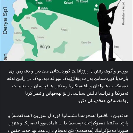
بوویه‌ر و گوھەرتنێن ل ڕۆژاڤایێ کوردستانێ چێ دبن و دقەومن وێ
پارچەیا كوردستانێ به‌ر ب پێڤاژۆیه‌ک نوو ڤه‌ دبه‌. وه‌ک تێ زانین ئه‌ڤه‌
ده‌مه‌که‌ ب هه‌ولدان و ناڤبەینكاریا وه‌لاتێن هه‌ڤپه‌یمان و ب تایبه‌ت
ئەمریكا و فرانسا ئالیێن سیاسی ژ بۆ لھەڤھاتن و ئیمزاكرنا
رێكەفتنەكێ هه‌ڤدیتنان دکن.
هه‌ڤدیتن د ناڤبه‌را ئەنجومەنا نشتمانیا كورد ل سوریێ (ئەنەكەسە) و
پارتیا یەكێتیا دەمۆكراتیك (پەیەدە) دا‌ ب ئاماده‌بوونا ئەمریكا و ھێزێن
سوریا دەمۆكراتیك (ھەسەدە) تێن ئەنجام دان. هه‌تا نها چه‌ند جڤین د