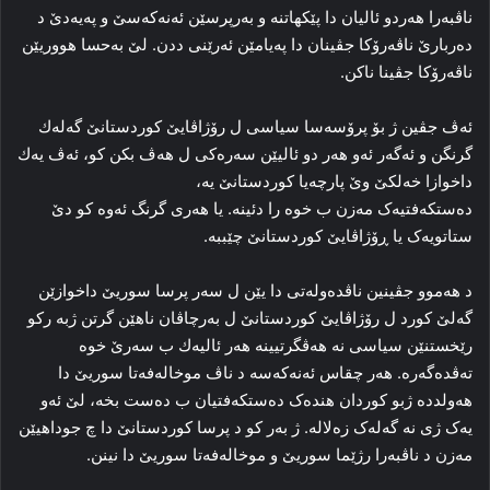
ناڤبه‌را هه‌ردو ئالیان دا‌ پێکهاتنه‌ و به‌رپرسێن ئه‌نەکەسێ و پەیەدێ د
ده‌ربارێ ناڤه‌رۆکا جڤینان دا‌ په‌یامێن ئه‌رێنی ددن. لێ به‌حسا ھووریێن
ناڤه‌رۆکا جڤینا ناکن.
ئەڤ جڤین ژ بۆ پرۆسەسا سیاسی ل رۆژاڤایێ كوردستانێ گەلەك
گرنگن و ئەگەر ئەو ھەر دو ئالیێن سەرەكی ل ھەڤ بكن كو، ئەڤ یەك
داخوازا خەلكێ وێ پارچەیا كوردستانێ یە،
ده‌ستكه‌فتیه‌ک مه‌زن ب خوە را دئینە. یا هه‌ری گرنگ ئه‌وه‌ کو دێ
ستاتویه‌ک یا ڕۆژاڤایێ کوردستانێ چێببە.
د ھەموو جڤینین ناڤدەولەتی دا یێن ل سەر پرسا سوریێ داخوازێن
گەلێ كورد ل رۆژاڤایێ كوردستانێ ل بەرچاڤان ناھێن گرتن ژبە ركو
رێخستنێن سیاسی نە ھەڤگرتیینە ھەر ئالیەك ب سەرێ خوە
تەڤدەگەرە. ھەر چقاس ئەنەكەسە د ناڤ موخاله‌فه‌تا سوریێ دا‌
هه‌ولدده‌ ژبو كوردان هنده‌ک ده‌ستکه‌فتیان ب دەست بخە‌، لێ ئه‌و
یه‌ک ژی نه‌ گه‌له‌ک زه‌لاله‌. ژ به‌ر کو د پرسا کوردستانێ دا‌ چ جوداهیێن
مه‌زن د ناڤبه‌را رژێما سوریێ و موخاله‌فه‌تا سوریێ دا‌ نینن.