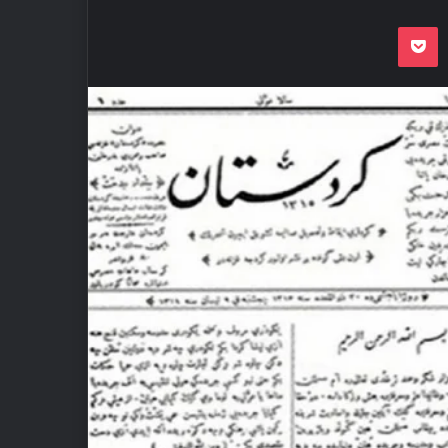
Odnoklassnik
Pocket
VKon