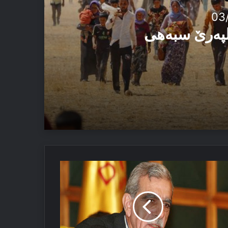
03
الپەرێ سبەهی
اسەک
ر
حمەد
رک