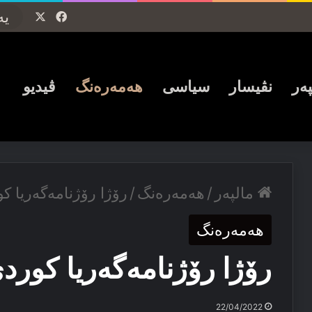
Facebook
X
پەر
نڤیسار
سیاسی
ھەمەرەنگ
ڤیدیو
مالپەر
/
ھەمەرەنگ
/
رۆژا رۆژنامەگەریا ک
ھەمەرەنگ
رۆژا رۆژنامەگەریا کوردی
22/04/2022