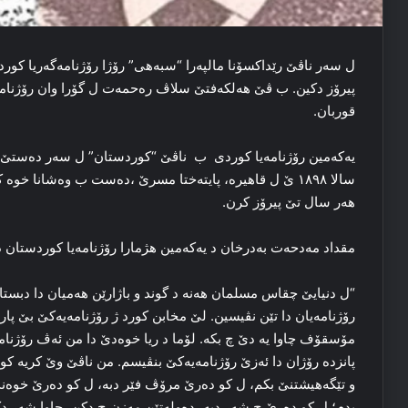
ل سەر ناڤێ رێداکسۆنا مالپەرا “سبەهی” رۆژا رۆژنامەگەریا کور
پیرۆز دکین. ب ڤێ هەلکەفتێ سلاڤ رەحمەت ل گۆرا وان رۆژنامەڤان
قوربان.
سالا ۱۸۹۸ ێ ل قاهیره‌، پایته‌ختا مسرێ ،ده‌ست ب وه‌شانا خو
هەر سال تێ پیرۆز کرن.
مقداد مەدحەت به‌درخان د یەکەمین هژمارا رۆژنامەیا کوردستان دا
“ل دنیایێ چقاس مسلمان هه‌نه‌ د گوند و باژارێن هه‌میان دا دبستان 
رۆژنامه‌یان دا تێن نڤیسین. لێ مخابن کورد ژ رۆژنامه‌یه‌کێ بێ پارن
مۆسقۆف چاوا یه‌ دێ چ بکه‌. لۆما د ریا خوه‌دێ دا من ئه‌ڤ رۆژناما 
پانزده‌ رۆژان دا ئه‌زێ رۆژنامه‌یه‌کێ بنڤیسم. من ناڤێ وێ کریه‌ کور
و تێگەهیشتنێ بکم، ل کو ده‌رێ مرۆڤ فێر دبه‌، ل کو ده‌رێ خوه‌ندنگ
بدم؛ ل کو ده‌رێ چ شه‌ر دبه‌، ده‌وله‌تێن مه‌زن چ دکن، چاوا شه‌ر دک