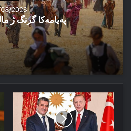
/08/2026
پەیامەكا گرنگ ژ م
03/08/2026
پەیامەكا گرنگ ژ مالپەرێ سبەهی
08/07/2026
پێشوازیکرنا
مە
پەیاما پیرۆزباهییێ بۆ سەرۆکێ هەرێما کوردستانێ
سەرۆکوەزیری
کر
ل
شۆ
دۆلماباهچەیێ
بۆ
ئە
تو