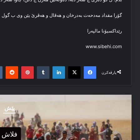
گۆرا مقداد مەدحەت بەدرخان و هەڤال و هەڤرێ یێن وی ب گول و
رێداکسیۆنا مالپەرا
www.sibehi.com
it
nterest
Tumblr
LinkedIn
Facebook
X
پارڤەکرن
پێش
فلاش