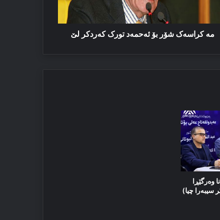
ردکر
مە کراسەک شۆر بۆ ئەحمەد تورک کەردکر لێ
ا وەرگێڕا
ر سیبەرا چیا)