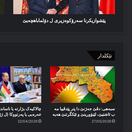
کە
لێ
پێشوازیکرنا سەرۆکوەزیری ل دۆلماباهچەیێ
تێکلدار
سبەهی: دڤێ جەژنێ دا پتر پێدڤییا مە
چالاکیەک بژارتە یا ناساندن
ب ئاشتیێ، لێبۆورینێ و ئێكگرتنێ هەیە
عەرەبی یا پەرتووکا (ل ژێ
22/04/2026
27/05/2026