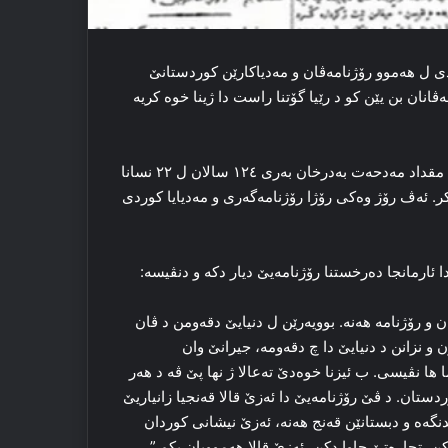
دی ل هەموو رۆژنامەڤان و مەدیاکارێن کوردستانێ
ان بن یێن کو د رێیا گۆتنا راست دا ژینا خوە کریە
یه‌که‌مین رۆژنامه‌یا کوردی ب ناڤێ “کوردستان” ل سەر دەستێ مقداد مەدحەت به‌درخان به‌ری ۱۲٤ سالان ل ۲۲ نسانا
ه‌ کر. ئه‌ڤ رۆژ وه‌کی رۆژا رۆژنامه‌گه‌ری و مەدیایا کوردی
 ئارمانجا دەرخستنا رۆژنامەیێ دیار دکە و دنڤیسە:
و رۆژنامه‌ هه‌نه‌. بوویه‌رێن ل دنیایێ دقه‌ومن د ڤان
 و نزانن د دنیایێ دا چ دقه‌ومه‌، جیرانێ وان
ها نڤیسی. ب ئیزنا خوه‌دێ ته‌عالا ژ نها پێ ڤه‌ د هه‌ر
دستان. د ڤێ رۆژنامه‌یێ دا ئه‌زێ قالا قه‌نجیا زانیاریێ
ه‌ه و دبستانێن قه‌نج هه‌نه‌، ئه‌زێ نیشانی کوردان
ن، تجاره‌تێ چاوا دکن، ئه‌زێ قالا هه‌موویان بکم.”