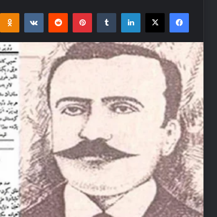
i
takte
Reddit
Pinterest
Tumblr
LinkedIn
Facebook
X