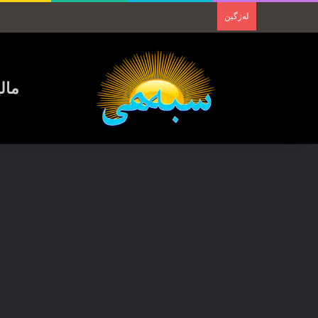
لەزگین
مال