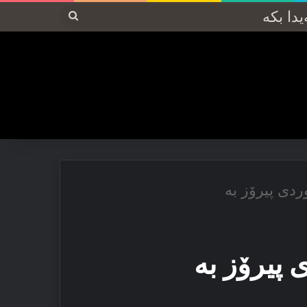
پەیدا
بکە
وردی پیرۆز بە
 پیرۆز بە