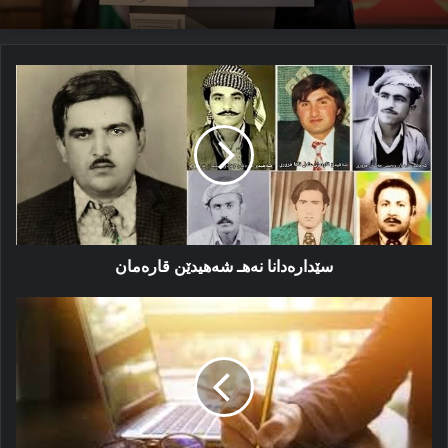
سێدارەدانا
نەهـ
شەهیدێن
قارەمان
سێدارەدانا نەهـ شەهیدێن قارەمان
ئاگەهداریەک
ژ
ناڤەندا
خانی