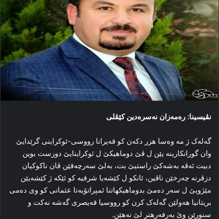
نڤیسینا: رەمەزان نەسرەدین كێڤلی
گەلەک ژ مە وەسا هزر دکەن کو قەیرانا رووسى-ئوکراینى گرێدایێ
وان گورانکارینە یێن ل ڤێ دوماهیکێ ل ئوکراینایێ دورست بوین
دبیت ئەڤە بەشەکێ راستیێ بت، بەلێ سەرچەقێن ڤان ناکوکیان
دزڤرنە چەرخێن ناڤین، ئانکو ل کێشەیا شرقیە کو ئێکە ژ کێشەیێن
مێژویێ ل سەر دەمێ بدوماهیکهاتنا ئمپراتۆیەتا عثمانى کو وى دەمى
بریتانیا هەولێن گەلەک کرن کو رووسیا قەیصرى گەشە نەکت و
سنورێن وێ بەرفەرهتر لێ نەهێن.