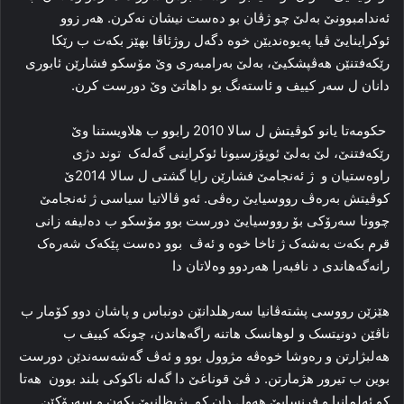
ئەندامبوونێ بەلێ چو ژڤان بو دەست نیشان نەکرن. هەر زوو
ئوکراینایێ ڤیا پەیوەندیێن خوە دگەل روژئاڤا بهێز بکەت ب رێکا
رێکەفتنێن هەڤپشکیێ، بەلێ بەرامبەرى وێ مۆسکو فشارێن ئابورى
دانان ل سەر کییف و ئاستەنگ بو داهاتێ وێ دورست کرن.
حکومەتا یانو کوڤیتش ل سالا 2010 رابوو ب هلاویستنا وێ
رێکەفتنێ، لێ بەلێ ئوپۆزسیونا ئوکراینى گەلەک توند دژی
راوەستیان و ژ ئەنجامێ فشارێن رایا گشتى ل سالا 2014ێ
کوڤیتش بەرەڤ رووسیایێ رەڤى. ئەو ڤالاتیا سیاسى ژ ئەنجامێ
چوونا سەرۆکى بۆ رووسیایێ دورست بوو مۆسکو ب دەلیفە زانى
قرم بکەت بەشەک ژ ئاخا خوە و ئەڤ بوو دەست پێکەک شەرەک
رانەگەهاندى د نافبەرا هەردوو وەلاتان دا
هێزێن رووسى پشتەڤانیا سەرهلدانێن دونباس و پاشان دوو کۆمار ب
ناڤێن دونیتسک و لوهانسک هاتنە راگەهاندن، چونکە کییف ب
هەلبژارتن و رەوشا خوەڤە مژوول بوو و ئەڤ گەشەسەندێن دورست
بوین ب تیرور هژمارتن. د ڤێ قوناغێ دا گەلە ناکوکى بلند بوون هەتا
کو ئەلمانیا و فرنسایێ هەول دان کو بژیظانىێ بکەن و سەرۆکێن