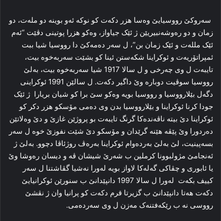
سەروکێ رووسیایێ وەسا هزر دکەت کو نوکە ئەو بوینە دو ملەت، دو
زمان و دو رەوشەنبیریێن ژ ئێک جیاواز، وەکو هزرا پوتینى دڤێت “ئەم
ئێک مللەت و ئێک زمان بن”، ل سەر دەمەکێ دا رووسیا شیا ببت
ئمپراتۆریەت و ئوکراینا شکەستن ئینا کو بشێت سەربەخوە بیت،
تایبەت ل وى چەرخى و ل سالا 1917 شیا سەربەخوە بیت، بەلێ
رووسیا سوڤیت دوبارە وێ داگیر دکەت. ل سالێن 1991 ئوکراینی
دگەل بێلارووسیا و رووسیا بویە وەکو سێ برا کو شیان بریارا ژ ئێک
جودا کرنا ئوکراینا و بێلارووسیا بدن وى دەمى مۆسکو هزر دکر کو
ئوکراینا دێ بیتە ناڤەندەکا گرنگ تایبەت بو پروژێن غازێ و دێ وەلاتێن
دەردورا وێ پێڤە هێنە گرێدان و مۆسکو دێ شێت نفوزێ خوە ل سەر
بسەپینیت، لێ بەلێ بەردەوام ئوکراینا بەرەڤ روژئاڤا دچوو. بەلێ ژ
ئەنجامێ مژولبوونا کرملین ب شەرێ شیشان ڤە و دیسان رەوشا وێ
یا ئابورى و چڤاکى گەلەکا لاواز بویە لەورا نەشیا گڤاشتنا ل سەر
کییف بکەت لەورا ل سالا 1997 دانپێدانێ ب سنورێن ئوکرانیایێ
دکەت هەتا دانپێدانێ ب گزیرتا قرم دکەت کو پرانیا وان ژ نڤشێ
رووسى نە ب رێکەفتنەک مەزن ل وى سەردەمى.