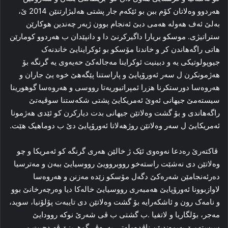
هەردوو وەلاتان کۆم ببن بو ئێکەم جار پشتى هەلبژارتنێن 2014 ێ،
بەلێ ئەف هەولە هەمى دبێ ئەنجام بوون ژبەر چەندین هوکارێن
ستراتیژى. موسکو بریارا داگیرکرنێ دا و دانپێدان ب هەردوو کومارێن
هاتى راگەهاندن کر و خاندنا مۆسکو بو ئوکراینایێ خاندنەک
جیوپولوتیکى یە و دبینیت ئوکراینا مەجالەکێ حەیەوى یە گرنگە بۆ
هەژمونکرن ل سەر ئەورۆپایێ و پاراستنا پێگەهێ خوە یێ جاران و
هەروەسا دورستکرنا هزرا ئمپراتیوریەتا رووسى و هەروەسا گوهورینا
سیستەمێ جیهانى ئەوێ ئەمریکایێ پشتى شکەستنا سوڤیەتێ
راگەهاندى و بۆ گشت وەلاتێن جیهانى بدت دیارکرن کو ئێدى هەژمونا
ئەمریکایێ ل سەر وەلاتێن روژهەلاتا ئەورۆپایێ دێ ب دوماهیک هێت.
ڤاکتەرێ رەدعا نەوەوى ئێک ژ خالێن هەرى گرنگە کو ئەمریکا و چو
وەلاتێن دى نەشێت راستەخو رووبروویێ رووسیایێ ببەن و مەترسیا
دەرئەنجامێن شەرەکێ دگەل مۆسکو زێدە مەزنن و هەروەسا
لاوازبوونا ئەورۆپایێ هەمبەرى رووسیایێ خالەکا دیا وەرچەرخانێ بوو
و نامەک رون و ئاشکەرایە بۆ گشت وەلاتێن دى تایبەت پۆلۆنیا، سوید،
مەجر، بۆلگاریا و لاتفیا .ب گشتى ب ڤى شەرێ نوکە روودایێ
سیستەمێ پەیوەندیێن ناڤدەولەتى بەرەڤ گوهرینێ ڤە دچیت و