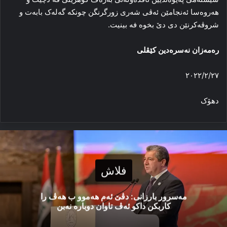
هەروەسا ئەنجامێن ئەڤى شەرى زورگرنگن چونکە گەلەک بابەت و
شروڤەکرنێن دى دێ بخوە فە بینیت.
رەمەزان نەسرەدین كێڤلی
٢٠٢٢/٢/٢٧
دهۆک
فلاش
مەسرور بارزانی: دڤێ ئەم هەموو ب هەڤ را
کاربکن داکو ئەڤ تاوان دوبارە نەبن