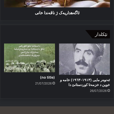
ئاگەهداریەک ژ ناڤەندا خانی
تێکلدار
(no title)
ئەنوەر مایی (١٩١٣-١٩٦٣) خامە و
21/07/2026
خوین د خزمەتا کوردستانێ دا
26/07/2026