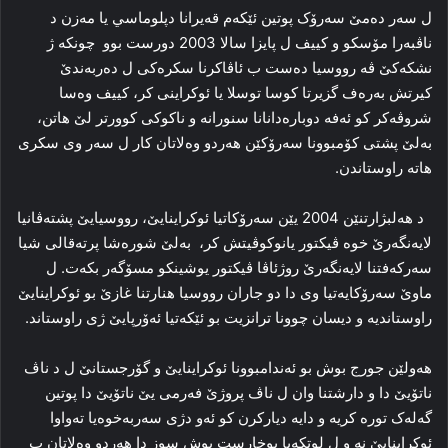
ل سەر دەمێ سەرۆک پوتین ئێکەم قەیرانا دپلوماسي یا مەزن د
ناڤبەرا مۆسکو و کییف ل پایزا سالا 2003 دورست بوو چونکە ژ
نشکەکێ ڤە رووسیا دەست ب ئاڤاکرنا سکرەکی ل دەربەندێ
کیرتش بەرەف گزیرتا کوسا توسلا یا ئوکراینى کر، کییف وەسا
شروڤەکر کو ئەفە دوبارەدانانا سنورانە و ناکوکى کوورتر لێ هاتن،
بەلێ پشتى کۆمبوونا سەرۆکێن هەردو وەلاتان کار ل سەر وى سکرى
هاتە راوستاندن.
د هەلبژارتنێن 2004 یێن سەرۆکاتیا ئوکراینایێ، رووسیایێ پشتەڤانیا
لایەنگەرێ خوە ڤیکتور یانوکوڤیتش کر، بەلێ شورەشا پرتەقالى شیا
سەرکەفتنا لایەنگەرێ روژئاڤا ڤیکتور یوشینکو مسۆگەر بکەت. ل
ماوێ سەرۆکایەتیا وى دا دو جاران رووسیا هنارتنا غازێ بو ئوکراینایێ
راوستاندیە و دیسان چوونا ترانزیت بو ئێکەتیا ئەۆرپایێ ژى راوستاند.
هەولێن جورج بوش بو ئەندامبوونا ئوکراینایێ و گۆرجستانێ ل د ناڤ
ناتۆیێ دا و دارشتنا وان ل ناڤ پروژێ فەرمى یێ ناتۆیێ دا پوتین
گەلەک تورە کریە و دایە دیارکرن کو ئەو دژى سەربەخوەیا تەواوا
ئوکراینایێ نە و ل لوتکەیا بوخارست بوش سوز دا هەردو وەلاتان ب