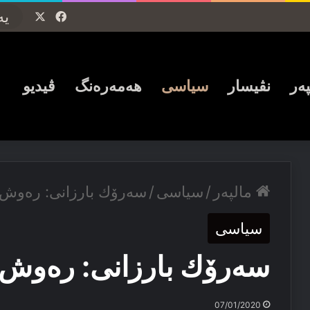
Facebook
X
پەر
نڤیسار
سیاسی
ھەمەرەنگ
ڤیدیو
مالپەر
/
سیاسی
/
سەرۆك بارزانی: رەوش ل
سیاسی
سەرۆك بارزانی: رەوش ل
07/01/2020