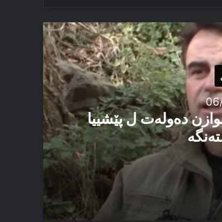
06
وازن دەولەت ل پێشییا
تەنگە
یێ ئاستەنگە