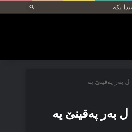
پەیدا
بکە
 بەر پەقینێ یە
 بەر پەقینێ یە