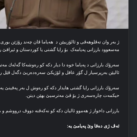
ژ بەر وان تەڤلوھەڤی و ئالۆزییێن د ھەیاما ڤان چه‌ند رۆژێن بوری د
مه‌سعوود بارزانی په‌یامه‌ک بۆ رایا گشتی یا کوردستان و ئیراقێ را
سەرۆك بارزانی د پەیاما خوە دا دیار دكە كو رەوشەكا گەلەك مە
ئالیێن بەرپرسیار ل گۆر عاقل و لۆژیكێ سەرەدەریێ دگەل ڤێل ر
سەرۆك بارزانی رایا گشتی ھایدار دكە كو رەوش ل بەر پەقینێ ی
حیكمەت چارەسەری ژ بۆ ڤێ مەترسیێ بھێن دیتن.
بارزانی داخواز ژ ھەموو ئالیان دكە كو نەكەڤنە دووڤ درووشم و
ئه‌ڤ ژی ده‌قا وێ په‌یامێ یه‌
: