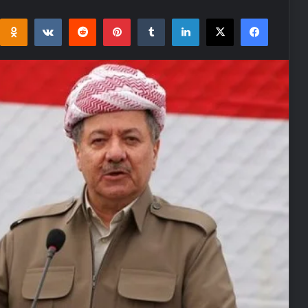
i
takte
Reddit
Pinterest
Tumblr
LinkedIn
Facebook
X