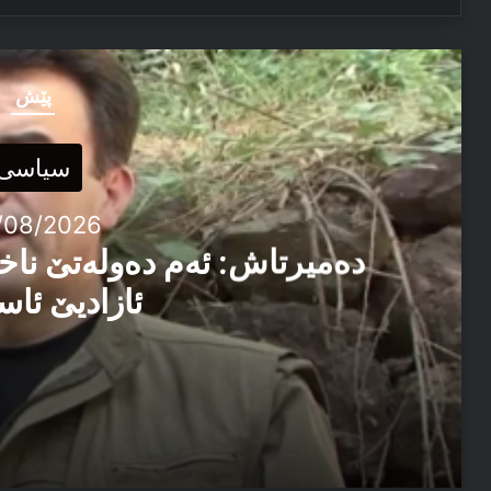
پێش
سیاسی
/08/2026
دەمیرتاش: ئەم دەولەتێ ناخ
ئازادیێ ئاس
06/08/2026
دەمیرتاش: ئەم دەولەتێ ناخوازن دەولەت ل پێشییا ئازاد