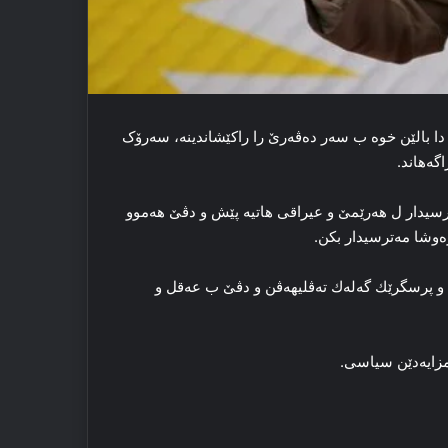
ا بالێن خوه‌ ب سه‌ر ده‌ڤه‌رێ را راکێشاندینه‌، سه‌رۆک
گه‌هاند.
ترسیدار ل ھەرێمێ و عیراقی ھاتیە پێش و دڤێ ھەموو
ەوشا مەترسیدار بكن.
ە و پرسگرێك گەلەك تەڤلیھەڤن و دڤێ ب عەقل و
 مزایەدێن سیاسی.