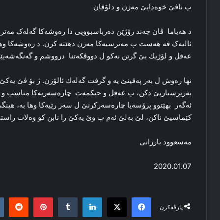
ب ناڤێ خوه‌دایێ مه‌زن و دلۆڤان
د ھەیاما ڤان چه‌ند رۆژێن ده‌رباسبوویی دا ره‌وشه‌کا گه‌له‌ک مه‌ت
ئالیه‌ک ڤه‌ هه‌ست ب مه‌ترسیه‌کا‌ مه‌زن دھێتە کرن. د ره‌وشه‌کا وها
عه‌قل و لۆژیك بێ گرتن نه‌کو ل دووڤكەتنا درووشم و گه‌نگه‌شه‌یێ
نها ره‌وش ل بەر پەقینێ یە و گرفت گەلەك ئالۆزن. ژ بۆ ڤێ یه‌کێ
به‌رپرسیاریێ دکن، ب عه‌قل و حیکمه‌ت چاره‌سه‌ریه‌کا مناسب و مه‌ع
ئه‌گه‌ر بھێتوو پرۆسه‌یا چاره‌سه‌رکرنێ ل سه‌ر رێیه‌کا‌ وها بە، ھینگێ
کێماسیێ ناکن، لێ به‌لێ ئەم ب وێ یه‌کێ را نابن کو وه‌لات راستی ش
مه‌سعوود بارزانی
2020.01.07
it
nterest
Tumblr
LinkedIn
Facebook
X
پارڤەکرن