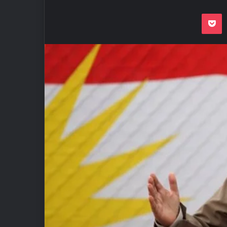
Odnoklassnik
Pocket
VKon