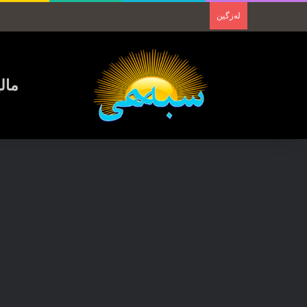
لەزگین
مال