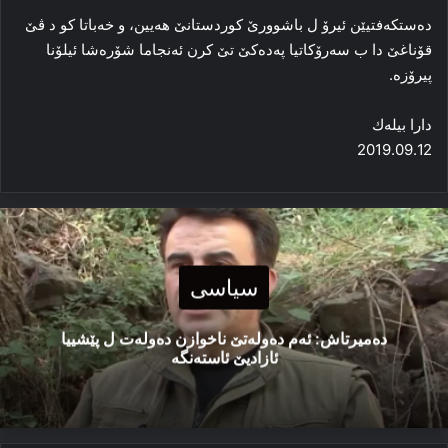
ده‌ستکه‌فتیێن ئیرۆ ل باشوورێ کوردستانێ هه‌یین، و خه‌باتا کو د ڤێ
قۆناغێ دا ب سه‌رۆکاتیا پەدەکێ تێ کرن ئه‌نجاما شۆره‌شا ئیلۆنا
پیرۆزه‌.
دارا بیلەك
2019.09.12
سیاسی
دەمیرتاش: ئەم دەولەتێ ناخوازن دەولەت ل پێشییا
ئازادیێ ئاستەنگە