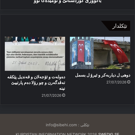
باكوورێ كوردستانێ و ئومێدەكا نوو
تێکلدار
دوهی ل دیاربەکر و ئیرۆ ل بسمل
دەولەت و ئۆجەلان و قەندیل پێکڤە
27/07/2026
تەڤدگەرن و چو رۆلا دەم پارتییێ
نینە
21/07/2026
تێکلی :
info@sibehi.com
KURDISTAN INFORMATION NETWORK 2026
SWEDIG.SE