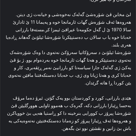
لێ مخابن ڤێ شۆره‌شێ گه‌له‌ک نه‌خوه‌شی و خیانه‌ت ژی دیتن.
هه‌روه‌ها ئه‌ڤ شۆره‌ش گهات ئارمانجا خوه‌ و په‌یمانا 11 ێ ئادارێ
سالا 1970 ێ ل گه‌ل حكومه‌تا عیراقێ ئیمزا کر.مسته‌فا بارزانی
خه‌باتا خوه‌ یا ب سالان ب ده‌ستپێکرنا شۆره‌شا ئیلۆنێ گەهاند ڕاده‌یا
هه‌ری بلند.
شۆره‌شا ئیلۆنێ د سه‌رۆکاتیا سه‌رۆکێ نه‌ته‌وی دا وه‌ک شۆره‌شه‌ک
نه‌ته‌وی ده‌ستپێکر و هه‌تا گهات ئارمانجا خوه‌ به‌رده‌وام بوو. ژ بۆ ڤێ
یه‌کێ ژی گه‌له‌ک جارا سیاسه‌تا کو بارزانیێ نه‌مر ڕێڤه‌بری، کار و
خه‌باتا کری و هه‌تا ژیانا وی ژی، ب خه‌باتا ده‌ستکه‌فتنا مافێن نه‌ته‌وی
یێن کوردا ڕا هاته‌ گرێدان.
هێدی بارزانی، کورد و کوردستان بوو یه‌ک گۆتن. ئیرۆ ده‌ما مرۆڤ
به‌حسا ڕێبازا بارزانی دکه‌، گه‌ره‌ک ب هه‌موو ئاوایی هوورگلیێن ڤێ
شۆره‌شا پیرۆز ب کوورایی بنرخینه‌ دا کو ڕاستیا هه‌یی بێ خوویاکرن
و هه‌روه‌ها ئه‌ڤ ڕێبازا پیرۆز کو زەمانا ده‌ستکه‌فتیێن نه‌ته‌وه‌یه‌کی یه‌
باش بێ زانین و نڤشێن نوو تێ بگەهن.