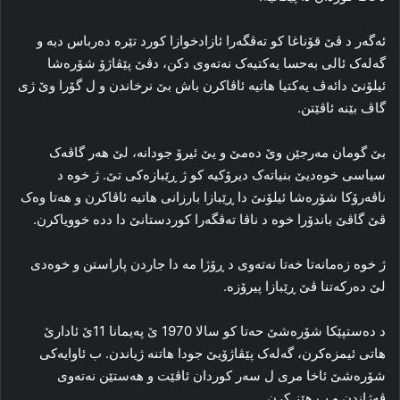
ئه‌گه‌ر د ڤێ قۆناغا کو ته‌ڤگه‌را ئازادخوازا کورد تێره‌ ده‌رباس دبه‌ و
گه‌له‌ک ئالی به‌حسا یه‌کتیه‌ک نه‌ته‌وی دکن، دڤێ پێڤاژۆ شۆره‌شا
ئیلۆنێ دائه‌ڤ یه‌کتیا هاتیه‌ ئاڤاکرن باش بێ نرخاندن و ل گۆرا وێ ژی
گاڤ بێنه‌ ئاڤێتن.
بێ گومان مه‌رجێن وێ ده‌مێ و یێ ئیرۆ جودانه‌، لێ هه‌ر گاڤه‌ک
سیاسی خوه‌دیێ بنیاته‌ک دیرۆکیه‌ کو ژ ڕێبازه‌کی تێ. ژ خوه‌ د
ناڤه‌رۆکا شۆره‌شا ئیلۆنێ دا ڕێبازا بارزانی هاتیه‌ ئاڤاکرن و هه‌تا وه‌ک
ڤێ گاڤێ باندۆرا خوه‌ د ناڤا ته‌ڤگه‌را کوردستانێ دا دده‌ خوویاکرن.
ژ خوه‌ زەمانەتا خه‌تا نه‌ته‌وی د ڕۆژا مه‌ دا جاردن پاراستن و خوه‌دی
لێ ده‌رکه‌تنا ڤێ ڕێبازا پیرۆزه‌.
د ده‌ستپێکا شۆره‌شێ حەتا کو سالا 1970 ێ په‌یمانا 11ێ ئادارێ
هاتی ئیمزه‌کرن، گه‌له‌ک پێڤاژۆیێ جودا هاتنه‌ ژیاندن. ب ئاوایه‌کی
شۆره‌شێ ئاخا مری ل سه‌ر کوردان ئاڤێت و هه‌ستێن نه‌ته‌وی
ڤه‌ژاندن و ب هێز کرن.