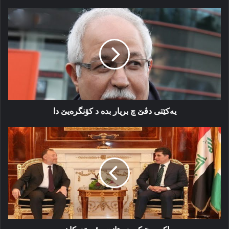
یەكێتی
دڤێ
چ
بریار
بدە
د
كۆنگرەیێ
دا
یەكێتی دڤێ چ بریار بدە د كۆنگرەیێ دا
باكوورێ
كوردستانێ
و
ئومێدەكا
نوو