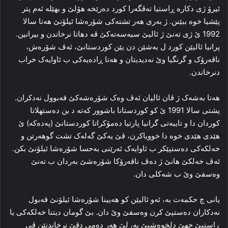
ئیرۆ ژی دکاره‌ ڕاستیا ته‌ڤگه‌را کورد ده‌رێخه‌ هۆلێ و بهێله‌ ئه‌م پتر
پێشیا خوه‌ ببێنن. ژ به‌ری هه‌ر تشته‌کی شۆره‌شا ئیلۆنێ هه‌تا سالا
1992 ێ ژی ته‌نێ ژ ئالیێ سیه‌سه‌ته‌کێ ڤه‌ دهاتا نرخاندن و بیرانین.
پرانیا ئالیێن کورد ل به‌شێن دن یێن کوردستانێ، ئه‌ڤ شۆره‌ش،
ناڤه‌رۆک و گرنگیا وێ نه‌دیدیتان و هه‌تا ڕاده‌یه‌کی ب ئاوایه‌ک خراب
دنرخاندن.
هه‌تا به‌شه‌ک ژ ڤان ئالیان ئه‌ڤ وه‌ک شۆره‌شه‌کێ قه‌بوول نه‌دکران.
پشتی سالا 1991 ێ کو کوردستانا باشوور که‌ته‌ د بن ده‌ستهلاتا
کوردان دا و تایبه‌تی گرانیا پارتیا دەمۆكراتا كوردستانێ (پەدەکە) ێ
هێدی هێدی خوه‌ دا خوویاکرن، ڤێ یه‌کێ گه‌له‌ک تشت گوهه‌رتن و
خه‌لکه‌کی ده‌ستپێکر ب ئاوایه‌ک ئه‌رێنی بەحسا شۆره‌شا ئیلۆنێ بکن.
ئه‌ڤ خه‌لکێ هانێ ژ ده‌ڤ ناڤه‌رۆکا شۆره‌شێ به‌ردان ب ته‌نێ
وه‌سفێ وێ ب شه‌کلی دان.
یانی چ حکمه‌ت به‌، ئه‌و ئالیێن کو هه‌یینا شۆره‌شا ئیلۆنێ قه‌بول
نه‌دکاران ده‌ستپێ کرن وه‌سفێ وێ دان. بێ گومان دیتنا خه‌لکه‌کی یا
ڕاستیێ جهێ دلخوه‌شیێ یه‌، لێ هه‌ر ده‌می دڤێ نرخاندنێن ڤی