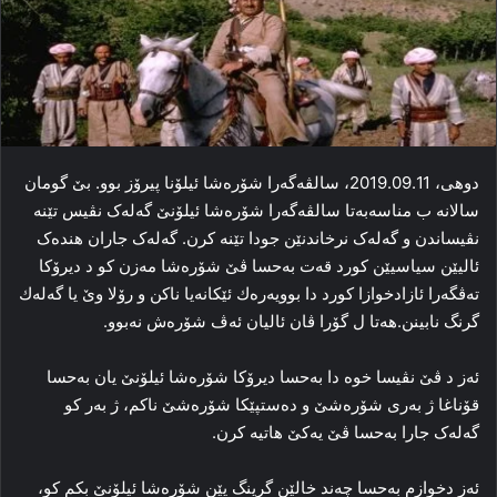
دوھی، 2019.09.11، سالڤه‌گه‌را شۆره‌شا ئیلۆنا پیرۆز بوو. بێ گومان
سالانه‌ ب مناسه‌به‌تا سالڤه‌گه‌را شۆره‌شا ئیلۆنێ گه‌له‌ک نڤیس تێنه‌
نڤیساندن و گه‌له‌ک نرخاندنێن جودا تێنه‌ کرن. گه‌له‌ک جاران هنده‌ک
ئالیێن سیاسیێن کورد قه‌ت به‌حسا ڤێ شۆره‌شا مەزن کو د دیرۆکا
ته‌ڤگه‌را ئازادخوازا کورد دا بوویەرەك ئێكانەیا ناكن و رۆلا وێ یا گەلەك
گرنگ نابینن.هه‌تا ل گۆرا ڤان ئالیان ئه‌ڤ شۆره‌ش نه‌بوو.
ئه‌ز د ڤێ نڤیسا خوه‌ دا به‌حسا دیرۆکا شۆره‌شا ئیلۆنێ یان به‌حسا
قۆناغا ژ به‌ری شۆره‌شێ و ده‌ستپێکا شۆره‌شێ ناکم، ژ به‌ر کو
گه‌له‌ک جارا به‌حسا ڤێ یه‌کێ هاتیه‌ کرن.
ئه‌ز دخوازم به‌حسا چه‌ند خالێن گرینگ یێن شۆره‌شا ئیلۆنێ بکم کو،