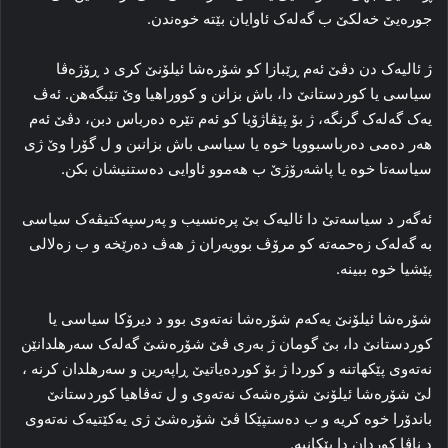
جوره‌یێ خه‌لکێ ب گه‌له‌ک ئاوایان بێته‌ خوه‌ندن.
ژ ئالیه‌ک دن دڤێ ئه‌م ڕێبازا کو شۆره‌شا ئیلۆنێ کری د ڕۆژه‌ڤا
سیاسی یا کوردستانێ دا، باش بزانن و کووراهیا وێ تێبگەهن. ئه‌ڤ
یه‌ک گه‌له‌ک گرنگه‌، ژ بۆ پێڤاژۆیا کو ئه‌م تێره‌ ده‌رباس دبن، دڤێ ئه‌م
هه‌ر ده‌می ده‌رباسبوویا خوه‌ یا سیاسی باش بزانبن و ل گۆرا وێ ژی
سیاسه‌تا خوه‌ یا پاشه‌رۆژێ ب هه‌موو ئاوایی دەستنیشان بکن.
ئه‌گه‌ر د سیاسه‌تێ دا ئالیه‌ک بێ پره‌نسیب و په‌رسپه‌کتیڤه‌ک سیاسی
به‌ گه‌له‌ک زه‌حمه‌ته‌ کو مرۆڤ بوویه‌ران ژ هه‌ڤ ده‌رێخه‌ و ب زه‌لالی
پێشیا خوه‌ ببینه‌.
شۆره‌شا ئیلۆنێ یه‌که‌م شۆره‌شا نه‌ته‌وی بوو د دیرۆکا سیاسی یا
کوردستانێ دا، بێ گومان ژ به‌ری ڤێ شۆره‌شێ گه‌له‌ک سه‌رهلدانێن
نه‌ته‌وی پێکهاتنه‌ و کوردا ژ بۆ کورده‌یاتیێ ڕاپه‌رین و سه‌رهلدان کرنه‌ ،
لێ شۆره‌شا ئیلۆنێ شۆره‌شه‌ک نه‌ته‌وی و ل ته‌ڤاهیا کوردستانێ
باندۆرا خوه‌ کریه‌ و ب ده‌ستپێکا ڤێ شۆره‌شێ ژی یه‌کێتیه‌ک نه‌ته‌وی
د ناڤا کوردان دا پێکانیه‌.