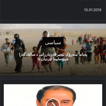
10.01.2019
سیاسی
پەیاما سەرۆک نێچیرڤان بارزانی د سالڤەگەرا
جینۆساییدا ئێزدیان دا
خوەدێ
ئاقیبه‌تا
لازان
نه‌ینە