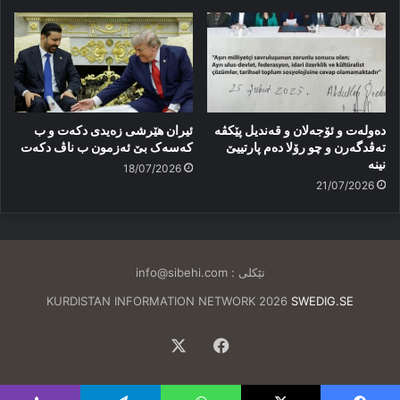
دەولەت و ئۆجەلان و قەندیل پێکڤە
ئیران هێرشی زەیدی دکەت و ب
تەڤدگەرن و چو رۆلا دەم پارتییێ
کەسەک بێ ئەزمون ب ناڤ دکەت
نینە
18/07/2026
21/07/2026
تێکلی :
info@sibehi.com
KURDISTAN INFORMATION NETWORK 2026
SWEDIG.SE
Facebook
X