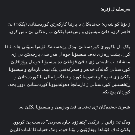
بەرسڤ ل ژێرە:
ژ بۆنا کو شه‌رێ خه‌نده‌کان یا پارتیا كاركەرێن كوردستانێ (پککێ) بێ
فاهم کرن، دڤێ میسیۆن و وه‌زیفه‌یا پککێ ب زه‌لالی بێ ناس کرن.
پکک، ل باکوورێ کوردستانێ وه‌ک ڕێخستنه‌کا ئۆپه‌راسیۆنی هات ئاڤا
کرن. پشت ڕه‌ ژی ئه‌ڤ میسیۆنا خوه‌ ل هه‌ر سێ پارچه‌یێن دن ژی
مه‌شاند. ب تایبه‌تی ژی د ڤێ قۆناغێ ده‌ میسیۆنا خوه‌ ل ڕۆژاڤایێ
کوردستانێ گه‌له‌ک خه‌ته‌ر و سه‌رکه‌فتی پێک تینه‌. ئارمانج و میسیۆنا
پککێ ژی ئه‌وه‌ کو نه‌ته‌وه‌یا کورد و ته‌ڤگه‌را مللی یا کوردستانێ و
ڕێخستنێن کوردستانێ ژ ئارمانجا ده‌وله‌تبوونا کوردستانێ دوور بخه‌.
کوردان پیچ بکه‌.
شه‌رێ خه‌نده‌کان ژی ئه‌نجاما ڤێ وەزیفێ و میسیۆنا پککێ یه‌.
وه‌ک تێ زانین ل ترکیێ “پێڤاژۆیا چاره‌سه‌ریێ” ده‌ست پێ کربوو.
پککێ ئه‌ڤ قۆناغا پێڤاژۆیێ ژ بۆنا خوه‌، وه‌ک خه‌باته‌كا‌ ئاماده‌کاریێ