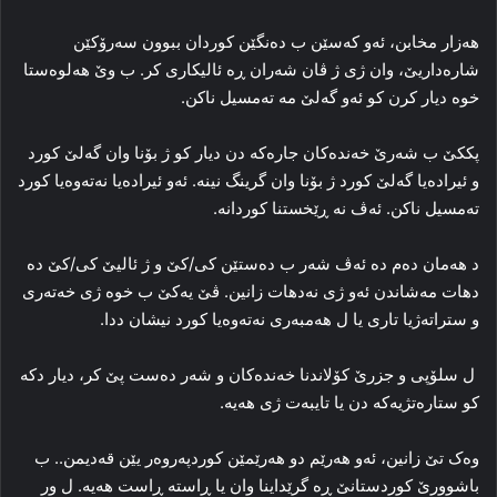
هه‌زار مخابن، ئه‌و که‌سێن ب ده‌نگێن کوردان ببوون سه‌رۆکێن
شاره‌داریێ، وان ژی ژ ڤان شه‌ران ڕه‌ ئالیکاری کر. ب وێ هه‌لوه‌ستا
خوه‌ دیار کرن کو ئەو گه‌لێ مه‌ ته‌مسیل ناکن.
پککێ ب شه‌رێ خه‌نده‌کان جاره‌که‌ دن دیار کو ژ بۆنا وان گه‌لێ کورد
و ئیراده‌یا گه‌لێ کورد ژ بۆنا وان گرینگ نینه‌. ئه‌و ئیراده‌یا نه‌ته‌وه‌یا کورد
ته‌مسیل ناکن. ئه‌ڤ نه‌ ڕێخستنا کوردانه‌.
د هه‌مان ده‌م ده‌ ئه‌ڤ شه‌ر ب ده‌ستێن کی/کێ و ژ ئالیێ کی/كێ ده‌
دھات مه‌شاندن ئه‌و ژی نه‌دهات زانین. ڤێ یەكێ ب خوه‌ ژی خه‌ته‌ری
و ستراته‌ژیا تاری یا ل هه‌مبه‌ری نه‌ته‌وه‌یا کورد نیشان ددا.
ل سلۆپی و جزرێ کۆلاندنا خه‌نده‌کان و شه‌ر دەست پێ كر، دیار دکه‌
کو ستاره‌تژیه‌که‌ دن یا تایبه‌ت ژی هه‌یه‌.
وه‌ک تێ زانین، ئه‌و هه‌رێم دو هه‌رێمێن کوردپه‌روه‌ر یێن قه‌دیمن.. ب
باشوورێ کوردستانێ ڕه‌ گرێداینا وان یا ڕاسته‌ ڕاست هه‌یه‌. ل ور