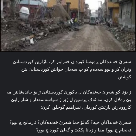
شه‌رێ خه‌نده‌کان ڕه‌وشا کوردان خه‌رابتر کر، باژارێن کوردستانێ
وێران کر و بوو سه‌ده‌م کو ب سه‌دان جوانێن کوردستانێ بێن
کوشتن…
ژ بۆنا كو شەرێ خەندەكان ل باكورێ كوردستانێ ژ بۆ خاندەڤانێن مە
بێ زەلال كرن، مە ئەڤ پرسێن ل ژێر ژ سیاسەتمەدار و شارازایێ
كارووبارێن پارتیێن كوردان، ئیبراھیم گوجلو, كرن:
شەرێ خەنداكان چیە؟ گەلۆ چما شەرێ خەندەكان؟ ئارمانج چ بوو؟
ئەنجام چ بوو؟ مفا و زیانا پككێ و گەلێ كورد چ بوو؟