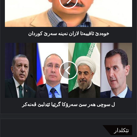
سه‌رێ
كوردان
خوەدێ ئاقیبه‌تا لازان نه‌ینە سه‌رێ كوردان
ل
سوچی
ھەر
سێ
سەرۆكا
گرێیا
ئێدلبێ
ڤەنەكر
ل سوچی ھەر سێ سەرۆكا گرێیا ئێدلبێ ڤەنەكر
تێکلدار