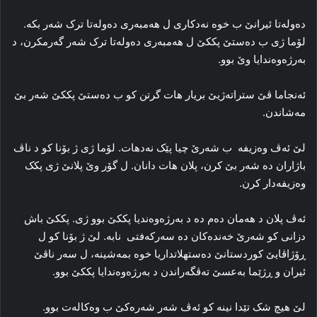
ده‌وله‌تا ئیرانێ ب خوه‌ نه‌دکاری ل هه‌مبه‌ری ده‌وله‌تا ترک شه‌ر بکه‌.
لۆما ژی ب ده‌ستێ پککێ ل هه‌مبه‌ری ده‌وله‌تا ترک شه‌ر گەرمکرن، د
به‌رژه‌وه‌ندایا وێ بوو.
ئه‌نجاما ڤێ ستراته‌ژیێ بریار هات گرتن کو ب ده‌ستێ پککێ شه‌ر بێ
مه‌شاندن.
لێ ئه‌ڤ وەزیفە ب شه‌رێ چیا پێک نه‌دهات. لۆما ژی ژ بۆنا کو د ناڤ
باژاران ده‌ شه‌ر بێ کرن، پلان هات دانان. ل گۆر وێ پلانێ ژی پکک
وه‌زیفه‌دار کرن.
ئه‌ڤ پلان د هه‌مان ده‌م ده‌ د به‌رژه‌وه‌ندیا پککێ بوو ژی. پککێ باش
دزانی کو شه‌رێ خه‌نده‌کان ده‌ سه‌رکه‌فتی نابه‌. لێ ژ بۆنا کو ل
ڕۆژاڤایێ کوردستانێ ده‌ستهلاتداریا خوه‌ بمه‌شینه‌، ل سه‌ر ناڤێ
ئیران و ڕژێما بەعسێ ته‌ڤگه‌راندن د به‌رژه‌وه‌ندایا پککێ بوو.
لێ هیچ شک تێدا نینە کو ئه‌ڤ شەر شه‌ره‌کێ ب وه‌کاله‌ت بوو.