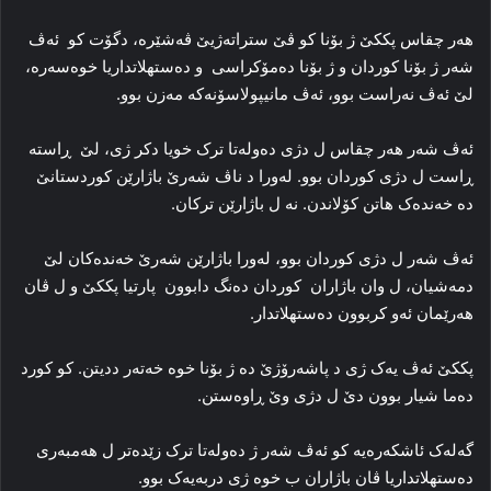
هه‌ر چقاس پککێ ژ بۆنا کو ڤێ ستراته‌ژیێ ڤه‌شێرە‌، دگۆت کو ئه‌ڤ
شه‌ر ژ بۆنا کوردان و ژ بۆنا ده‌مۆکراسی و ده‌ستهلاتداریا خوه‌سه‌رە،
لێ ئەڤ نەراست بوو، ئەڤ مانیپولاسۆنەكە مەزن بوو‌.
ئه‌ڤ شه‌ر هه‌ر چقاس ل دژی ده‌وله‌تا ترک خویا دکر ژی، لێ ڕاسته‌
ڕاست ل دژی کوردان بوو. له‌ورا د ناڤ شه‌رێ باژارێن کوردستانێ
ده‌ خه‌نده‌ک هاتن کۆلاندن. نه‌ ل باژارێن ترکان.
ئه‌ڤ شه‌ر ل دژی کوردان بوو، له‌ورا باژارێن شه‌رێ خه‌نده‌کان لێ
دمه‌شیان، ل وان باژاران کوردان ده‌نگ دابوون پارتیا پککێ و ل ڤان
هه‌رێمان ئه‌و کربوون ده‌ستهلاتدار.
پککێ ئه‌ڤ یه‌ک ژی د پاشەرۆژێ ده‌ ژ بۆنا خوه‌ خه‌ته‌ر ددیتن. کو کورد
ده‌ما شیار بوون دێ ل دژی وێ ڕاوه‌ستن.
گه‌له‌ک ئاشکه‌ره‌یه‌ کو ئه‌ڤ شه‌ر ژ ده‌وله‌تا ترک زێده‌تر ل هه‌مبه‌ری
ده‌ستهلاتداریا ڤان باژاران ب خوه‌ ژی دربه‌یه‌ک بوو.