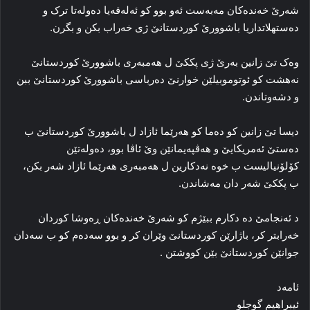
شه‌رێ خه‌نده‌کان مەبه‌ست ئه‌و بوو کو ئه‌له‌قه‌یا ده‌وله‌تا ترک و
ده‌ستهلاتداریا باشوورێ کوردستانێ ژی خه‌راب بکن و بگرن.
وه‌ک تێ زانین به‌رێ ژی پککێ ل هه‌مبه‌ری باشوورێ کوردستانێ
نه‌هشت کو ئوتوموبیلێن خوارنێ ده‌رباسی باشوورێ کوردستانێ ببن
و دشه‌وتاندن.
دیسا تێ زانین کو ده‌ما کو هه‌رێما ئازاد ل باشوورێ کوردستانێ ب
ده‌ستێ ئه‌مر‌یکایێ و هه‌ڤپه‌یمانێن وێ ئاڤا بوو، ده‌وله‌تێن
کۆلۆنیالیست ب خوه‌ نه‌دکارین ل هه‌مبه‌ری هه‌رێما ئازاد شه‌ر بکن،
ب پککێ شه‌ر دان مه‌شاندن.
د ئه‌نجامێ ده‌ دکارم ببێژم کو شه‌رێ خه‌نده‌کان ڕه‌وشا کوردان
خه‌رابتر کر، باژارێن کوردستانێ وێران کر و بوو سه‌ده‌م کو ب سه‌دان
جوانێن کوردستانێ بێن کووشتن .
ئامەد
ئیبراھیم گوجلو