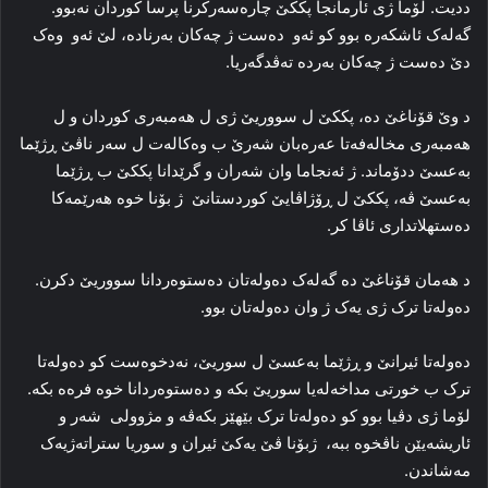
ددیت. لۆما ژی ئارمانجا پککێ چاره‌سه‌رکرنا پرسا كوردان نه‌بوو.
گه‌له‌ک ئاشکه‌ره‌ بوو كو ئەو دەست ژ چه‌کان به‌رناده‌، لێ ئەو وه‌ک
دێ دەست ژ چه‌کان به‌رده‌ ته‌ڤدگه‌ریا.
د وێ قۆناغێ ده‌، پككێ ل سووریێ ژی ل هه‌مبه‌ری کوردان و ل
هه‌مبه‌ری مخاله‌فه‌تا عه‌ره‌بان شه‌رێ ب وه‌کاله‌ت ل سه‌ر ناڤێ ڕژێما
بەعسێ ددۆماند. ژ ئه‌نجاما وان شه‌ران و گرێدانا پككێ ب ڕژێما
بەعسێ ڤە، پککێ ل ڕۆژاڤایێ کوردستانێ ژ بۆنا خوه‌ هه‌رێمه‌کا
ده‌ستهلاتداری ئاڤا کر.
د هه‌مان قۆناغێ ده‌ گه‌له‌ک ده‌وله‌تان ده‌ستوه‌ردانا سووریێ دکرن.
ده‌وله‌تا ترک ژی یه‌ک ژ وان ده‌وله‌تان بوو.
ده‌وله‌تا ئیرانێ و ڕژێما بەعسێ ل سوریێ، نه‌دخوه‌ست کو ده‌وله‌تا
ترک ب خورتی مداخه‌له‌یا سوریێ بکه‌ و ده‌ستوه‌ردانا خوه‌ فره‌ه بکه‌.
لۆما ژی دڤیا بوو کو ده‌وله‌تا ترک بێهێز بکه‌ڤه‌ و مژوولی شەر و
ئاریشەیێن ناڤخوە ببە، ژبۆنا ڤێ یەكێ ئیران و سوریا ستراته‌ژیه‌ک
مه‌شاندن.