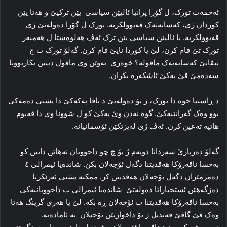
ئەحمه‌ت تورک، ل گۆرا پرانیا ئالیێن سیاسی یێن ترکیێ‌ و هه‌تا یێن
کوردان ژی، که‌سایه‌ته‌ک قەبوولکریە‌. تورک ل گۆرا ده‌وله‌تێ ژی
قەبوولکریە. یا ئالیێن سیاسی یێن ترک ئه‌ڤ هه‌لوه‌ستا ل هەمبه‌ر
تورک تێ فام کرن، لێ یا کوردا نایێ فام کرن. گه‌لۆ تورک ب چ
پیڤانێ که‌سایه‌ته‌ک ماقوله‌؟ خوه‌زی ئه‌وێن وی ماقول دبینن بکاربوونا
سه‌ده‌مێ ڤێ یه‌کێ ئاشکه‌ره ‌بکران.
د ڕاستیا خوه‌ دا تورک، ژ بۆ ده‌وله‌تێ د ناڤا پەکەکێ دا پشتی ده‌مه‌کی
بوو وه‌ک گەرانتیەکێ. گوه نه‌دن وێ یەکێ کو ل شوونا وی دا قەیوم
هاتیه‌ تەعین کرن. ئه‌ڤ ژی له‌یزتکێن ئۆسمانیانه‌.
گه‌لۆ دەربارێ سه‌ردانا دویه‌م ژ بۆ چ چو داخوویان نه‌هاتن دایین کو
به‌حسا ناڤه‌رۆکا هه‌ڤدیتنا دگه‌ل ئۆجەلان بکن. شاندەیا ئیمرالی ٤
ده‌مژمێران دگه‌ل ئۆجەلان هه‌ڤدیتن کر. ممکنه‌ پشتی ئه‌رێکرنا
ده‌زگه‌هێن ئستخباراتا ده‌وله‌تێ شاندەیا ئیمرالی ب داخوویانیه‌کی
به‌حسا ناڤه‌رۆکا هه‌ڤدیتنا ب ئۆجەلان ڕه‌ بکه‌. لێ یا هه‌ری گرینگ هه‌تا
وه‌ک ڤێ گاڤێ قه‌ندیل ژ بۆ داخوازیێن ئۆجیلان نه‌ ئاماده‌یه‌.