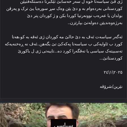
ژی ڤێ سیاسه‌تا خوه‌ ل سه‌ر حه‌سابێ تێکبرنا ده‌ستکه‌فتیێن
کوردستانی به‌رده‌وام به‌ و دێ یێن وه‌ک سڕ سوره‌یا یێ ترک و په‌رڤن
بولدان یا عه‌ره‌ب نوونه‌رتیا کوردا بکن و ژ کوردان پتر دێ
به‌رژه‌وه‌ندیێن ده‌وله‌تێ بپارێزن..
ئه‌گه‌ر سیاسه‌ت ئه‌ڤ به‌ دێ حالێ مه‌ کوردان ژی ئه‌ڤە به‌ کو،هه‌تا
کورد ب ئاوایه‌کی ب سیاسه‌تا پەکەکێ تێ بگەهن..ئه‌ڤ نه‌ ڕه‌خنه‌یه‌که‌
ته‌سبیته‌ک سیاسی یا ته‌ڤگه‌را کورد ده‌…تایبه‌تی ژی ل باکورێ
کوردستانێ…
٢٠٢٥\١\٢٤
نێرین/شرۆڤه‌
سیاسی