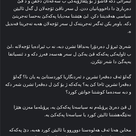
ئیمرالی دکه‌ قاشۆ ژ بۆ پێڤاژۆیه‌کی ب سه‌عه‌تان دجڤن و د ڤێ
ده‌ربارێ دا داخوویانیان ددن. ل سه‌ر ناڤێ ئۆجەلان ل گه‌ل ئالیێن
سیاسی هه‌ڤدیتنا دکن. لێ هێشتا مه‌دیایا پەکەکێ به‌حسا ته‌جریتێ
دکه‌. باوه‌ر بکن ئه‌گه‌ر ته‌جریته‌ک ل سه‌ر ئۆجەلان هه‌به‌ تەجریتا قه‌ندیل
ه‌.
شه‌رێ ئیرۆ ل ده‌ردۆرا بەنداڤا تشرن دبه‌، نه‌ ب ئیرادەیا ئۆجەلانه‌ ،لێ
ب ئاوایه‌کی پەکەکە ڤێ یه‌کێ ل سه‌ر هەسەد فه‌رز دکه‌ و د ئنسیاتفا
یەپەگێ دا شه‌ر تێکرن.
گه‌لۆ ئه‌ڤ ده‌ڤه‌را تشرین د ئه‌ردنگاریا کوردستانێ یه‌ یان نا؟ گه‌لۆ
ده‌ڤه‌را تشرین ئاخا کێ یه‌؟ پەکەکە ژ بۆ کێ ل ده‌ڤه‌را تشرن شه‌ر دکه‌
و دبه‌ سه‌ده‌ما کوشتنا جوانێن کورد؟
ل ڤێ ده‌رێ پرۆبله‌م نه‌ سیاسه‌تا پەکەکێ یه‌، پرۆبله‌ما مه‌زن هێژا
نەتێگەهشتنا ئالیێن کورد یا سیاسه‌تا پەکەکێ یه‌.
مخابن هه‌تا ئه‌ڤ هه‌لوه‌ستا دووڕوو یا ئالیێن کورد هه‌به‌، دێ پەکەکە