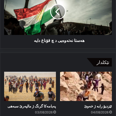
د
چ
قۆناغ
دایە
هەستا نەتەوەیی د چ قۆناغ دایە
تێکلدار
ئێزدیۆ رابە ژ خەوێ
پەیامەكا گرنگ ژ مالپەرێ سبەهی
03/08/2026
04/08/2026