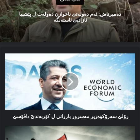
دەمیرتاش: ئەم دەولەتێ ناخوازن دەولەت ل پێشییا
ئازادیێ ئاستەنگە
رۆلێ
سەرۆکوەزیر
مەسرور
بارزانی
ل
کۆربەندێ
داڤۆسێ
رۆلێ سەرۆکوەزیر مەسرور بارزانی ل کۆربەندێ داڤۆسێ
هەستا
نەتەوەیی