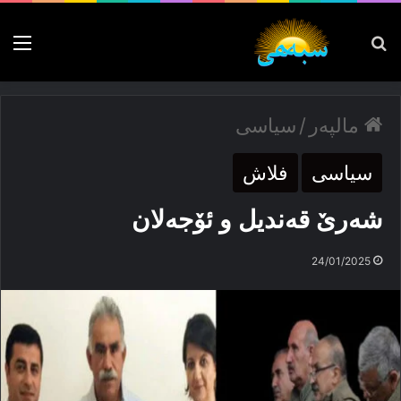
پەیدا بکە
nu
مالپەر
/
سیاسی
سیاسی
فلاش
شەرێ قەندیل و ئۆجەلان
24/01/2025