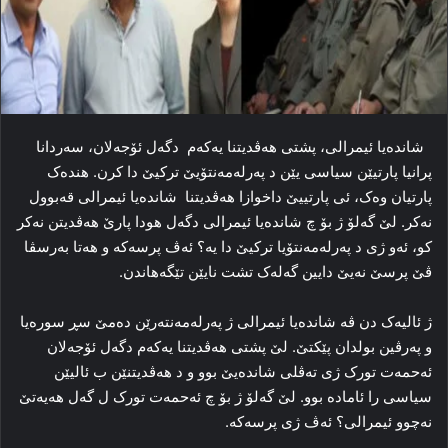
شاندەیا ئیمرالی، پشتی هه‌ڤدیتنا یه‌که‌م دگه‌ل ئۆجەلان، سه‌ردانا
پرانیا پارتیێن سیاسی یێن د پەرله‌مه‌نتۆیێ ترکیێ دا کرن. هنده‌ک
پارتیان وه‌ک، ئی پارتییێ داخوازا هه‌ڤدیتنا شاندەیا ئیمرالی قه‌بوول
نه‌کر. لێ گه‌لۆ ژ بۆ چ شاندەیا ئیمرالی دگه‌ل هودا پارێ هه‌ڤدیتن نه‌کر
کو، ئەو ژی د پەرلەمەنتۆیا ترکیێ دا یە؟ ئه‌ڤ پرسه‌که‌ و هه‌تا به‌رسڤا
ڤێ پرسێ نەیێ دایین گه‌له‌ک تشت نایێن تێگەهاندن.
ژ ئالیه‌ک دن ڤه‌ شاندەیا ئیمرالی ژ پەرله‌مه‌نته‌رێن ده‌مێ سڕ سوره‌یا
و په‌رڤین بولدان پێکتێ. لێ پشتی هه‌ڤدیتنا یه‌که‌م دگه‌ل ئۆجەلان
ئەحمه‌ت تورک ژی ته‌ڤلی شاندەیێ بوو و د هه‌ڤدیتنێن ب ئالیێن
سیاسی را ئاماده‌ بوو. لێ گه‌لۆ ژ بۆ چ ئەحمه‌ت تورک ل گه‌ل هه‌یه‌تێ
نه‌چوو ئیمرالی؟ ئه‌ڤ ژی پرسه‌که‌.