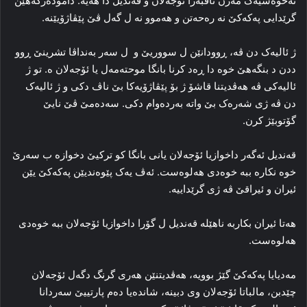
نه‌خوه‌شیه‌ک مه‌زن ناڤبه‌را ئۆجەلان و قه‌ندیل دا هه‌یه‌. دا‌موده‌زگه‌هێن
گرێدایی پەکەکێ نه‌ رەحه‌تن و هه‌موو نه‌ ل گه‌ل ڤێ پێڤاژۆیێنه‌.
ژ ئالیه‌ک دن ڤه‌، ڕوودانێن ل سووریێ و ل سه‌ر بەنداڤا تشرینێ ڕوو
ددن د بنگه‌هێ خوه‌ دا ڕه‌د کرنا بانگا موحته‌مه‌ل یا ئۆجەلان ه‌. تو ژ
ئالیه‌کی ڤە هه‌ڤدیتنا قاشۆ ژ بۆ پێڤاژۆیه‌کا بێ ناڤ دکی و ژ ئالیه‌ک
دن ڤە ژی شه‌ره‌ک بێ واته‌ به‌رده‌وام دکی. سه‌ده‌مێ ڤێ نایێ
گۆتوبێژ کرن.
قه‌ندیل ئه‌گه‌ر داخوازیا ئۆجەلان یانی بانگا کو ترکیێ‌ دخوازه‌ ب سه‌رێ
خوه‌ نکاره‌ ببه‌ خوه‌دی هه‌لوه‌ست. ئه‌ڤ یه‌ک پێوه‌ندیێن پەکەکێ یێن
ئیران و ئیراقێ ڤه‌ ژی گرێداییه‌.
هه‌تا ئیران بکاربه‌ ناهێله‌ قه‌ندیل ل گۆرا داخوازیا ئۆجەلان ببه‌ خوه‌دی
هه‌لوه‌ست.
مه‌دیایا پەکەکێ گێژ بوویه‌، هه‌ڤدیتنێن هه‌ری گرنگ دگه‌ل ئۆجەلان
چێدبن، مالباتا ئۆجەلان وی دبینه‌، شاندەیا ده‌م پارتییێ سه‌ردانا