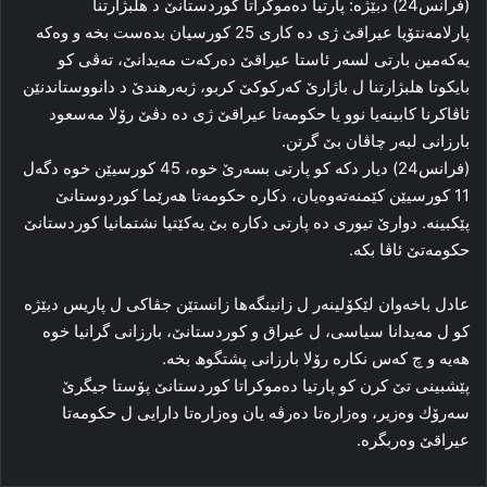
(فرانس24) دبێژە: پارتیا دەموكراتا كوردستانێ د ھلبژارتنا
پارلامەنتۆیا عیراقێ ژی دە كاری 25 كورسیان بدەست بخە و وەكە
یەكەمین بارتی لسەر ئاستا عیراقێ دەركەت مەیدانێ، تەڤی كو
بایكوتا ھلبژارتنا ل باژارێ كەركوكێ كربو، ژبەرھندێ د دانووستاندنێن
ئاڤاكرنا كابینەیا نوو یا حكومەتا عیراقێ ژی دە دڤێ رۆلا مەسعود
بارزانی لبەر چاڤان بێ گرتن.
(فرانس24) دیار دكە كو پارتی بسەرێ خوە، 45 كورسیێن خوە دگەل
11 كورسیێن كێمنەتەوەیان، دكارە حكومەتا ھەرێما كوردوستانێ
پێكبینە. دوارێ تیوری دە پارتی دكارە بێ یەكێتیا نشتمانیا كوردستانێ
حكومەتێ ئاڤا بكە.
عادل باخەوان لێكۆلینەر ل زانینگەھا زانستێن جڤاكی ل پاریس دبێژە
كو ل مەیدانا سیاسی، ل عیراق و كوردستانێ، بارزانی گرانیا خوە
ھەیە و چ كەس نكارە رۆلا بارزانی پشتگوھ بخە.
پێشبینی تێ كرن كو پارتیا دەموكراتا كوردستانێ پۆستا جیگرێ
سەرۆك وەزیر، وەزارەتا دەرڤە یان وەزارەتا دارایی ل حكومەتا
عیراقێ وەربگرە.