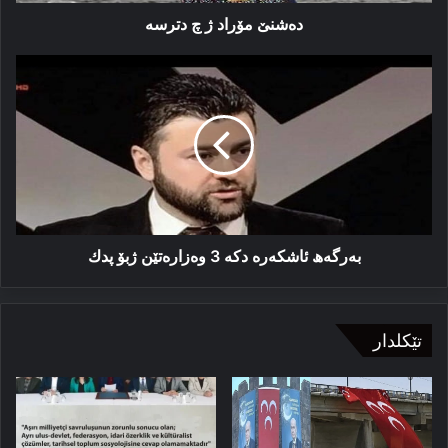
دەشنێ مۆراد ژ چ دترسە
بەرگەھ
ئاشكەرە
دكە
3
وەزارەتێن
ژبۆ
پدك
بەرگەھ ئاشكەرە دكە 3 وەزارەتێن ژبۆ پدك
تێکلدار