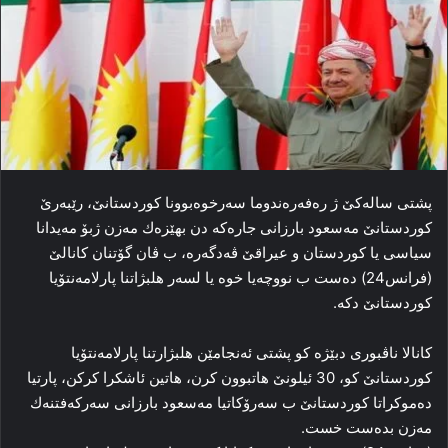
پشتی سالەكێ ژ رەفەرەندوما سەرخوەبوونا كوردستانێ، رێبەرێ
كوردستانێ مەسعود بارزانی جارەكە دن بھێزەك مەزن ژبۆ مەیدانا
سیاسی یا كوردستان و عیراقێ ڤەدگەرە، ب ڤان گۆتنان كانالێ
(فرانس24) دەست ب نووچەیا خوە یا لسەر ھلبژاتنا پارلامەنتۆیا
كوردستانێ دكە.
كانالا ناڤبوری دبێژە كو پشتی ئەنجامێن ھلبژارتنا پارلامەنتۆیا
كوردستانێ كو، 30 ئیلونێ ھاتبوون كرن، ھاتین ئاشكرا كركن، پارتیا
دەموكراتا كوردستانێ ب سەرۆكاتیا مەسعود بارزانی سەركەفتنەك
مەزن بدەست خست.