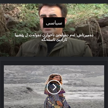
سیاسی
دەمیرتاش: ئەم دەولەتێ ناخوازن دەولەت ل پێشییا
ئازادیێ ئاستەنگە
دەشنێ
مۆراد
ژ
چ
دترسە