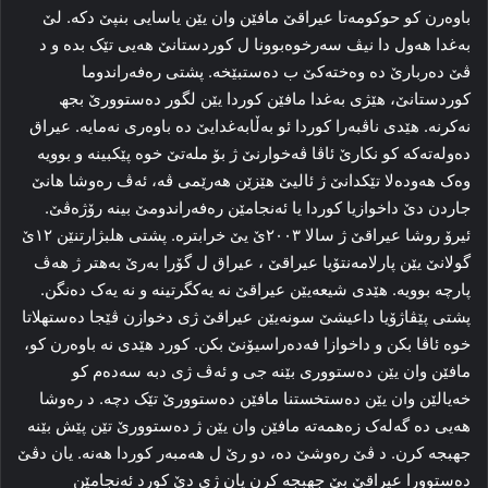
باوه‌رن کو حوکومه‌تا عیراقێ مافێن وان یێن یاسایی بنپێ دکه‌. لێ
به‌غدا هه‌ول دا نیڤ سه‌رخوه‌بوونا ل کوردستانێ هه‌یی تێک بده‌ و د
ڤێ ده‌ربارێ ده‌ وه‌خته‌کێ ب ده‌ستبێخه‌. پشتی رەفه‌راندوما
کوردستانێ، هێژی به‌غدا مافێن کوردا یێن لگور ده‌ستوورێ بجھ
نه‌کرنه‌. هێدی ناڤبه‌را کوردا ئو به‌ڵا‎بەغدایێ ده‌ باوه‌ری نه‌مایه‌. عیراق
ده‌وله‌ته‌که‌ کو نکارێ ئاڤا ڤه‌خوارنێ ژ بۆ مله‌تێ خوه‌ پێکبینه‌ و بوویه‌
وه‌ک هه‌وده‌لا تێکدانێ ژ ئالیێ هێزێن هه‌رێمی ڤه‌، ئه‌ڤ رەوشا هانێ
جاردن دێ داخوازیا کوردا یا ئه‌نجامێن رەفه‌راندومێ بینە رۆژه‌ڤێ.
ئیرۆ روشا عیراقێ ژ سالا ٢٠٠٣ێ یێ خرابتره‌. پشتی هلبژارتنێن ١٢ێ
گولانێ یێن پارلامەنتۆیا عیراقێ ، عیراق ل گۆرا به‌رێ به‌هتر ژ هه‌ڤ
پارچه‌ بوویه‌. هێدی شیعه‌یێن عیراقێ نه‌ یه‌کگرتینه‌ و نه‌ یه‌ک ده‌نگن.
پشتی پێڤاژۆیا داعیشێ سونه‌یێن عیراقێ ژی دخوازن ڤێجا ده‌ستهلاتا
خوه‌ ئاڤا بکن و داخوازا فه‌ده‌راسیۆنێ بکن. کورد هێدی نه‌ باوه‌رن کو،
مافێن وان یێن ده‌ستووری بێنه‌ جی و ئه‌ڤ ژی دبه‌ سه‌ده‌م کو
خه‌یالێن وان یێن ده‌ستخستنا مافێن ده‌ستوورێ تێک دچه‌. د رەوشا
هه‌یی ده‌ گه‌له‌ک زه‌همه‌ته‌ مافێن وان یێن ژ ده‌ستوورێ تێن پێش بێنه‌
جهبجه کرن. د ڤێ رەوشێ ده‌، دو رێ ل هەمبه‌ر کوردا هه‌نه‌. یان دڤێ
ده‌ستوورا عیراقێ بێ جهبجه کرن یان ژی دێ کورد ئه‌نجامێن