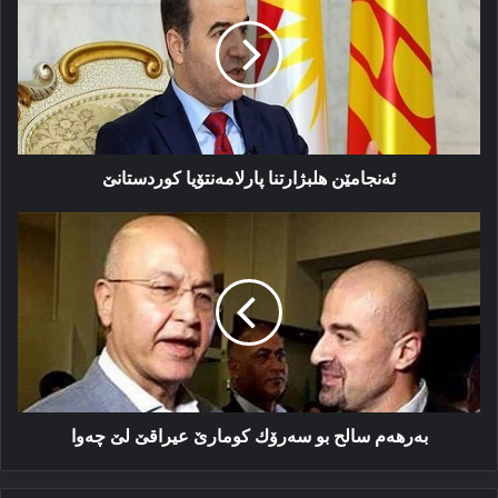
پارلامەنتۆیا
كوردستانێ
ئەنجامێن ھلبژارتنا پارلامەنتۆیا كوردستانێ
بەرھەم
سالح
بو
سەرۆك
كومارێ
عیراقێ
لێ
چەوا
بەرھەم سالح بو سەرۆك كومارێ عیراقێ لێ چەوا