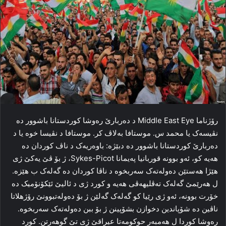
رۆژناما Middle East Eye د ده‌ربارێ رەوشا کوردستانا باشوور ده‌
نڤیسه‌ک یا محمد س. موستافا به‌لاڤ کر. موستافا د نڤیسا خوه‌ یا د
ده‌ربارێ کوردستانا باشوور ده‌ دبێژه‌: باوه‌ریه‌ک د ناڤ کوردان ده‌
هه‌یه‌ کو، ئه‌و بوونه‌ قوربانیا په‌یمانا Sykes-Picot، ژ بۆ ڤێ یه‌کێ ژی
هێژا هه‌ستێن ده‌وله‌ته‌ک سه‌ربخوه‌ د ناڤا کوردان ده‌ گه‌له‌ک ب هێزه‌.
ل هه‌رێمێ گه‌له‌ک ته‌ڤلیهه‌ڤی هه‌یه‌ و کورد ژی د ئالیێ ئێکۆنۆمیک ده‌
خۆرت بوونه‌، ئه‌و ژی رێیا کو گه‌له‌ک گه‌لێن ژ بۆ ده‌وله‌تبوونێ رۆژهلاتا
ناڤین ده‌ شۆپاندین دخوازن بشۆپینن ژ بۆ ببن ده‌وله‌ته‌ک سه‌ربخوه‌.
ره‌وشا کوردا ل هەمبه‌ر حوکومه‌تا عیراقێ ژی تێ گوهه‌رتن. کورد