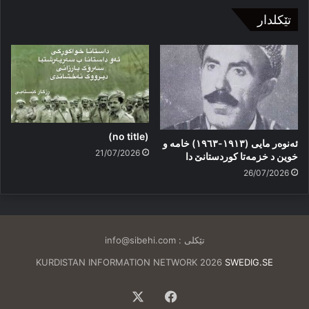
تێکلدار
(no title)
ئەنوەر مایی (١٩١٣-١٩٦٣) خامە و
21/07/2026
خوین د خزمەتا کوردستانێ دا
26/07/2026
تێکلی :
info@sibehi.com
KURDISTAN INFORMATION NETWORK 2026
SWEDIG.SE
Facebook
X