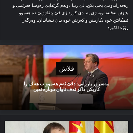
رەفه‌راندومێ بجی بکن. لێ رێیا دویه‌م گرێدایێ رەوشا هه‌رێمی و
هێزێن نه‌ڤنه‌ته‌ویه‌ ژی یە. دێ کورد ژی ڤێ پێڤاژۆیێ ده‌ هه‌موو
ئیمکانێن خوه‌ بکاربینن و كه‌رتێن خوه‌ بدن نیشاندان. وه‌رگه‌ر:
رۆژه‌ڤاکورد
فلاش
مەسرور بارزانی: دڤێ ئەم هەموو ب هەڤ را
کاربکن داکو ئەڤ تاوان دوبارە نەبن
ئەنجامێن
ھلبژارتنا