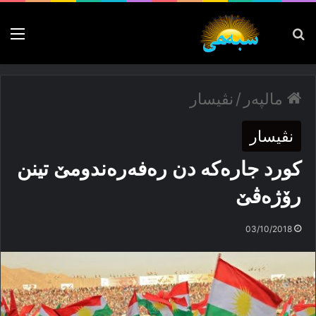
پەیدا بکە
nu
مالپەر
/
نڤیسار
نڤیسار
كورد جارەكە دن رەفەرەندومێ تینن
رۆژەڤێ
03/10/2018