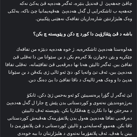
چاڤێ جەھەپێ ل قه‌ندیل بنێره‌، ئه‌گه‌ر ھەدەپە ڤێ یه‌کێ نه‌که‌
جەھەپە ب ئا‌شکه‌رایی‌ ل گه‌ل ھەدەپێ ھەڤپەیمانیا چێ ناكە، به‌لکی
وه‌ک هلبژارتنێن شا‌ره‌داریان تفاقه‌ک نه‌ھێنی پێکبینن.
باشه‌ د ڤێ پێڤاژۆیێ دا‌ کورد چ دکن و پێویستە چ بکن؟
هه‌لوه‌ستا ھەدەپێ ئاشكەرەیە. ژ خوه‌ ھەدەپە دبێژه‌ من تفاقەك
چێکریه‌ و یێن دخوازن بلا که‌ره‌م بکن د بن سێوانا من دا‌ ته‌ڤلی ڤێ
تفاقێ ببن. ئه‌گه‌ر ئالیێن ھەتا نھا دەرڤەیی ڤێ تفاقێمانە، ته‌ڤلی تفاقا
ھەدەپێ ببن، ئه‌ڤ تێ واته‌یا کو، دێ ئەو ئالی ژی بکه‌ڤن د بن سێوانا
هدپێ دا و وه‌ک هه‌ر ئالیه‌ک د ناڤا تفاقێ دا‌ بێ ده‌نگ دبن.
لێ ئه‌گه‌ر ل گۆرا پره‌نسیبێن کو ئه‌و به‌حس ژێ دکن، ئانكۆ
به‌رژه‌وه‌ندیێن نه‌ته‌وی و کوردستانی بدن پێش چ جارا ل گه‌ل ھەدەپێ
د مه‌رجێن نها دا‌ نکارن چ هه‌ڤکاریا بکن. پێویسته‌ ئه‌ڤ ئالییێن
ده‌رڤه‌یی تفاقا ھەدەپێ هه‌ول بدن پلاتفۆرمه‌ک هه‌ڤبه‌ش کوردستانی
ئاڤا بکن. هه‌موو که‌سایه‌تی و ئالیێن کوردستانی د ڤێ پلاتفۆرمێ دا‌
بینن با هه‌ڤ. ئه‌ڤ پلاتفۆرما نه‌ته‌وی د هلبژارتنان دا‌ ببه‌ خوه‌دی