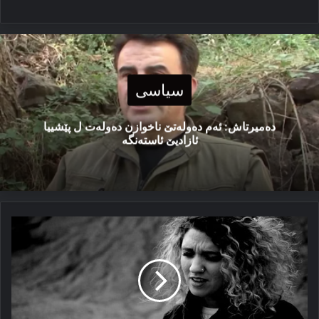
سیاسی
دەمیرتاش: ئەم دەولەتێ ناخوازن دەولەت ل پێشییا
ئازادیێ ئاستەنگە
ئەز
ب
كوردی
لێ
كورد
ب
تركی