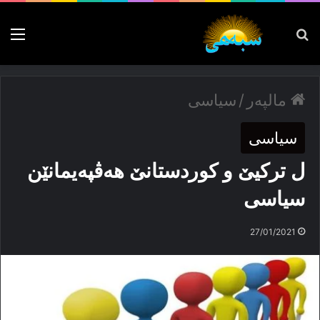
پەیدا بکە
nu
مالپەر
/
سیاسی
سیاسی
ل تركیێ و كوردستانێ ھەڤپەیمانێن
سیاسی
27/01/2021