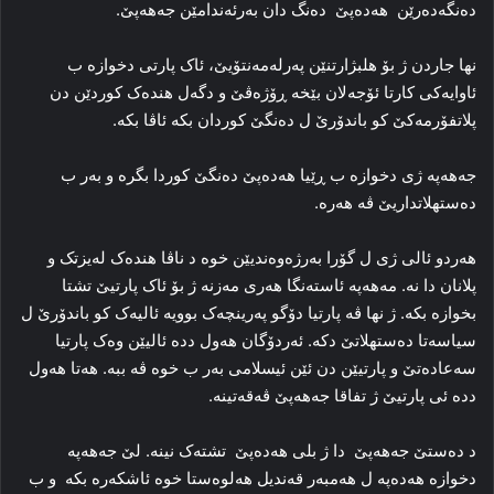
دەنگەدەرێن ھەدەپێ ده‌نگ دان به‌رئه‌ندامێن جەھەپێ.
نها جاردن ژ بۆ هلبژارتنێن پەرله‌مه‌نتۆیێ، ئاک پارتی دخوازه‌ ب
ئاوایه‌کی كارتا ئۆجەلان بێخه‌ ڕۆژه‌ڤێ و دگەل هنده‌ک کوردێن دن
پلاتفۆرمه‌کێ کو باندۆرێ ل ده‌نگێ کوردان بکه‌ ئاڤا بکه‌.
جەھەپە ژی دخوازه‌ ب ڕێیا ھەدەپێ ده‌نگێ کوردا بگره‌ و به‌ر ب
ده‌ستهلاتداریێ ڤه‌ هه‌رە.
هه‌ردو ئالی ژی ل گۆرا بەرژەوەندیێن خوە‌ د ناڤا هنده‌ک له‌یزتک و
پلانان دا نه‌. مەھەپە ئاسته‌نگا هه‌ری مه‌زنه‌ ژ بۆ ئاک پارتیێ تشتا
بخوازه‌ بکه‌. ژ نها ڤه‌ پارتیا دۆگو په‌رینچه‌ک بوویه‌ ئالیه‌ک کو باندۆرێ ل
سیاسه‌تا ده‌ستهلاتێ دکه‌. ئه‌ردۆگان هه‌ول دده‌ ئالیێن وه‌ک پارتیا
سەعاده‌تێ و پارتیێن دن ئێن ئیسلامی به‌ر ب خوه‌ ڤه‌ ببە. هه‌تا هه‌ول
دده‌ ئی پارتیێ ژ تفاقا جەھەپێ ڤه‌قه‌تینه‌.
د ده‌ستێ جەھەپێ دا‌ ژ بلی ھەدەپێ تشته‌ک نینە. لێ جەھەپە
دخوازه‌ ھەدەپە ل هەمبه‌ر قه‌ندیل هه‌لوه‌ستا خوه‌ ئاشکه‌ره‌ بکه‌ و ب