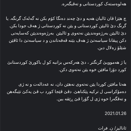
هه‌لوه‌سته‌ک کوردستانی و ته‌ڤبگه‌ره‌.
چ هێزا ڤان ئالیان هه‌یه‌ و دێ چه‌ند ده‌نگا کۆم بکن نه‌ گه‌له‌ک گرنگه‌. یا
گرنگ دێ ئالیێن کوردستانی و یێن نه‌ کوردستانی ژ هه‌ڤ جودا بکن.
دێ ئالیێن به‌رژه‌وه‌ندیێن نه‌ته‌وی و ئالیێن به‌رژه‌وه‌ندیێن که‌سایه‌تی
دکن پیڤانا سیاسه‌تێ ژ هه‌ڤ بێنه‌ ڤه‌قه‌تاندن و د سیاسه‌تێ دا‌ ئاڤێن
شێلۆ زه‌لا‌ل دبن‌.
یا ژ هه‌موویێ گرنگتر ، دێ هه‌رکه‌س بزانبه‌ کو ل باکورێ کوردستانێ
کورد دۆزا مافێن خوه‌ یێن نه‌ته‌وی دکن.
هه‌تا مافێن کوردا یێن نه‌ته‌وی نەھێن دان، نه‌ عه‌داله‌ت و نه‌ ژی
ده‌مۆکراسی ل ترکیه‌ پێكناھێ. دڤێ ڤێجا کورد ب ڤێ یه‌کێ تێبگەهن
و ته‌ڤگه‌را خوه‌ ژی ل گۆرا ڤێ ڕێڤه‌ ببن.
2021.01.26
ئانالیز/ ن. فرات