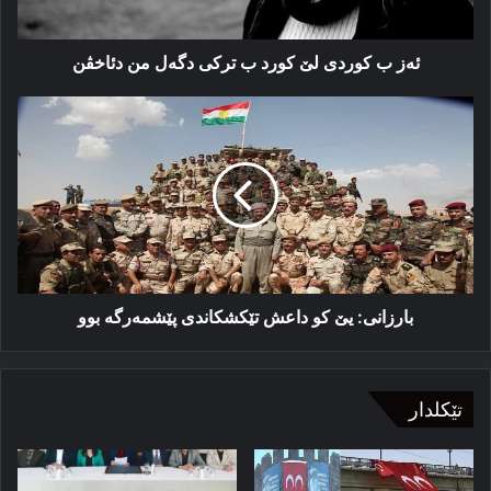
دگەل
من
دئاخڤن
ئەز ب كوردی لێ كورد ب تركی دگەل من دئاخڤن
بارزانی:
یێ
كو
داعش
تێكشكاندی
پێشمەرگە
بوو
بارزانی: یێ كو داعش تێكشكاندی پێشمەرگە بوو
تێکلدار