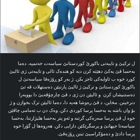
ل ترکیێ‌ و تایبه‌تی باکورێ کوردستانێ سیاسه‌ت خه‌تمیه‌. ده‌ما
بەحسا ڤێ یه‌کێ دھێتە کرن دبە كو هنده‌ک ئالی و تایبه‌تی ژی ئالیێ
کورد خوه‌ ب ئاوایه‌کی ئاجز بكن. ژ به‌ر کو ڕۆژه‌ڤا سیاسه‌تێ ل
باکورێ کوردستانێ و ترکیێ‌ ژ ئالیێ پارتیێن ده‌ستهلات ڤه‌ تێ
دەستنیشان كرن و ئالیێن دن ژی د ڤێ چارچۆڤەیێ دا‌ بوویه‌را
دنرخینن. مخابن، د ڤێ رەوشا ھەیە دا، ده‌ما ئالیێن ترک بخوازن و ژ
بۆ وان باشە بە بەحسا پرسا کوردی دکن. وه‌ک دن ب ته‌مامی چاڤێن
خوه‌ ل ڤێ پرسا سه‌ره‌کی‌ گرتنه‌ و ئه‌و پتر بەحسا هلبژارتنا، بەحسا
سیاسه‌تا جیهانێ و پرسگرێکێن دارایی دکن. هه‌روه‌ها ل گۆرا خوه‌
پرسا دادێ و ده‌مۆکراسیێ تینن ڕۆژه‌ڤێ.