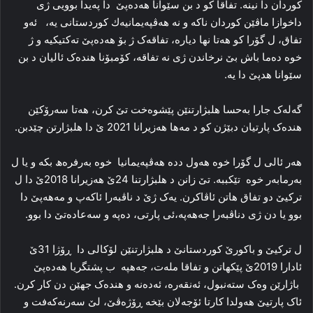
کوردان دا‌ نینە. تفاقا کو د بن سێوانا ھەدەپێ دا په‌یدا بوویی ژی
داخوازا ماڤێن كوردان ناكە و نە ھەڤپەیمانیەك كوردستانی یە، ئه‌و
تفاق، ل گۆرا كو هه‌تا نها دیارە، تفاقه‌ک ژ بۆ ھەدەپێ ته‌کتیکیه‌ و ژ
خوه‌ ده‌ما باش بێ نرخاندن ژی نه‌ تفاقه‌، کۆمبۆنا هنده‌ک ئالیان د بن
سێوانا هدپێ دا یه‌.
گه‌له‌ک جارا بەحسا هلبژارتنێن پێشوه‌خت تێ کرن، هه‌تا سه‌رۆکێن
هنده‌ک پارتیان دبێژن کو د مه‌ها ھه‌زیرانا 2021 ێ دا‌ هلبژارتن چێدبن.
هه‌ر ئالی ل گۆرا خوه‌ هه‌ول دده‌ ھەڤپەیمانیا خوه‌ به‌رفره‌ھ بکه‌ و یا ل
بەرمابەر خوە تێکببه‌. تێ زانن د هلبژارتنا 24ێ هه‌زیرانا 2018ێ دا‌ ل
ترکیێ‌ دو تفاق هاتن ئاڤاکرن. یه‌ک ژێ د ناڤبەرا ئاکەپ و مەهەپێ دا
بوو یا دن ژی دناڤبەرا جەهەپە،ئی پارتی، دەپە و سەعاده‌تێ دا بوو.
ل ترکیێ و باکورێ کوردستانێ د هلبژارتنێن لۆكالی دا ڕۆژا 31ێ
ئادارا 2019ێ پێکهاتن و تفاقا مله‌ت، جەهپە ب پشتگریا ھەدەپێ
باژارێن وه‌ک ستەنبول، ئه‌نقه‌ره‌، ئه‌ده‌نه‌ و هنده‌ک جهێن دن کار کرن.
ئاک پارتیێ هه‌ولدا كارتا ئۆجەلان بێخه‌ ڕۆژه‌ڤێ، لێ سه‌رنه‌که‌فت و