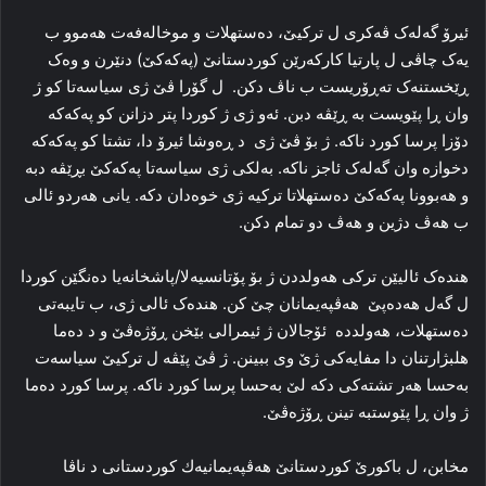
ئیرۆ گه‌له‌ک ڤه‌کری ل ترکیێ‌، ده‌ستهلات و موخاله‌فه‌ت هه‌موو ب
یه‌ک چاڤی ل پارتیا كاركەرێن كوردستانێ (پەكەكێ) دنێرن و وه‌ک
ڕێخستنه‌ک ته‌ڕۆریست ب ناڤ دکن. ل گۆرا ڤێ ژی سیاسه‌تا کو ژ
وان ڕا‌ پێویست بە ڕێڤه‌ دبن. ئه‌و ژی ژ کوردا پتر دزانن کو پەكەكە
دۆزا پرسا کورد ناکه‌. ژ بۆ ڤێ ژی د ڕه‌وشا ئیرۆ دا‌، تشتا کو پەكەكە
دخوازه‌ وان گه‌له‌ک ئاجز ناکه‌. به‌لکی ژی سیاسه‌تا پەكەكێ بڕێڤه‌ دبه‌
و ھەبوونا پەكەكێ ده‌ستهلاتا ترکیه‌ ژی خوەدان دکه‌. یانی هه‌ردو ئالی
ب هه‌ڤ دژین و ھەڤ دو تمام دكن.
هنده‌ک ئالیێن ترکی هه‌ولددن ژ بۆ پۆتانسیه‌لا/پاشخانەیا ده‌نگێن کوردا
ل گه‌ل ھەدەپێ ھەڤپەیمانان چێ كن. هنده‌ک ئالی ژی، ب تایبه‌تی
ده‌ستهلات، هه‌ولدده‌ ئۆجالان ژ ئیمرالی بێخن ڕۆژه‌ڤێ و د ده‌ما
هلبژارتنان دا‌ مفایەكی ژێ وی ببینن. ژ ڤێ پێڤه‌ ل ترکیێ‌ سیاسه‌ت
بەحسا هه‌ر تشته‌کی دکه‌ لێ بەحسا پرسا کورد ناکه‌. پرسا کورد ده‌ما
ژ وان ڕا‌ پێوستبه‌ تینن ڕۆژه‌ڤێ.
مخابن، ل باکورێ کوردستانێ ھەڤپەیمانیەك کوردستانی د ناڤا