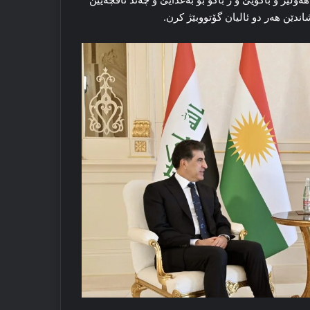
شاندێن هه‌ر دو ئالیان گۆتووبێژ کرن.