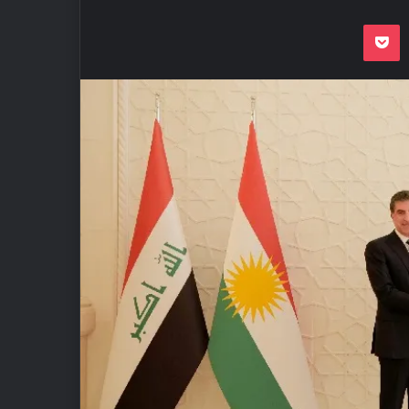
Odnoklassnik
Pocket
VKon