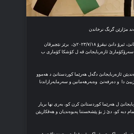
ند مژارێن گرنگ نرخاندن
پشتی ب سه‌ردانه‌کا فه‌رمی گه‌هشتیه‌ باکویێ، پایته‌ختێ ئازه‌ربایجانێ، ئیرۆ دانێ نیڤرۆ ٢٠٢٣/٧/١٨ێ، برێز نێچیرڤان
 سه‌رۆکۆمارێ ئازه‌ربایجانێ ڤه‌ ل کۆشکا کۆماری ب
وه‌ندیێن ئازه‌ربایجانێ دگه‌ل هه‌رێما کوردستانێ د هه‌موو
ییێ دا و ده‌رفه‌تێ وه‌به‌رهه‌مانین و سه‌رمایه‌رازاندنا
‌ربایجانێ ل هه‌رێما کوردستانێ کرن کو، به‌ری نها بریار
تمام دبه‌ کو، دێ ژ بۆ پێشخستنا په‌یوه‌ندیان و هه‌ڤکاریێن
‌ولێر و باکویێ و ژ باکو بۆ به‌غدایێ و چه‌ند ناڤچه‌یێن