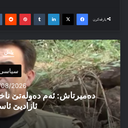
it
nterest
Tumblr
LinkedIn
Facebook
X
پارڤەکرن
پێش
سیاسی
/08/2026
دەمیرتاش: ئەم دەولەتێ ناخ
ئازادیێ ئاس