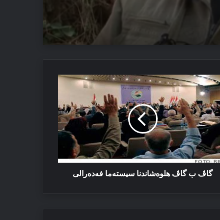
یێ ئاستەنگە
ڤ
ئێزدیان دا
ڤ
وەشاندنا
ستەما
دەرالی
گاڤ ب گاڤ هلوەشاندنا سیستەما فەدەرالی