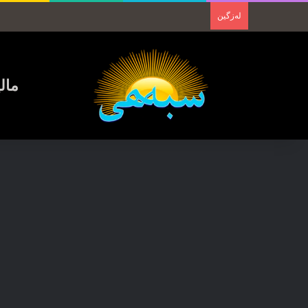
لەزگین
مال