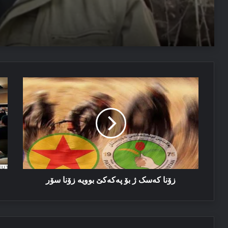
06/08/2026
دەمیرتاش: ئەم دەولەتێ ناخوازن دەولەت ل پێشییا ئازاد
03/08/2026
زۆنا
گا
پەیاما سەرۆک نێچیرڤان بارزانی د سالڤەگەرا جینۆساییدا 
کەسک
ب
ژ
گا
بۆ
هل
پەکەکێ
سی
بوویە
فە
زۆنا
سۆر
زۆنا کەسک ژ بۆ پەکەکێ بوویە زۆنا سۆر