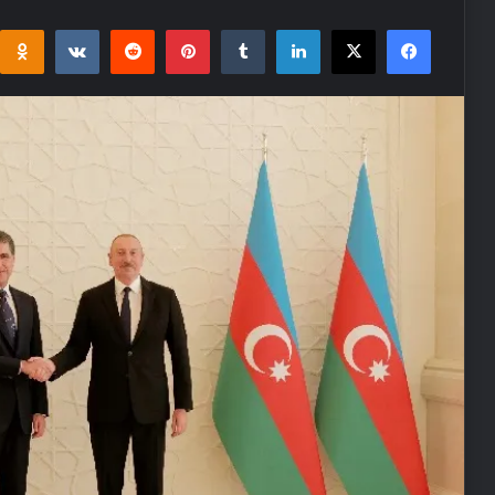
i
takte
Reddit
Pinterest
Tumblr
LinkedIn
Facebook
X