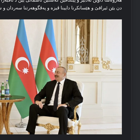
دن یێن ئیراقێ و هێسانکرنا دایینا ڤیزه‌ و په‌ڤگوهه‌رتنا سه‌ردان و 