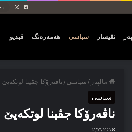
Facebook
X
پەر
نڤیسار
سیاسی
ھەمەرەنگ
ڤیدیو
مالپەر
/
سیاسی
/
ناڤەرۆكا جڤینا لوتكەیێ
سیاسی
ناڤەرۆكا جڤینا لوتكەیێ
18/07/2023