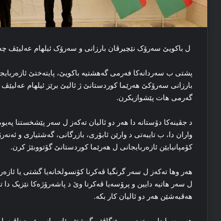
ل باكویێ سه‌رۆک نێچیرڤان بارزانی و سه‌رۆک ئیلهام عەلیێڤ چە
بارزانی سه‌رۆکێ هه‌رێما کوردستانێ ژ ئالیێ برێز ئیلهام عەلیێڤ
گه‌رمی هات پێشوازیکرن.
د جڤینه‌کا دۆستانه‌ دا هه‌ر دو ئالیان ته‌که‌ز ل سه‌ر پێشخستنا په‌ی
واران دا، ب تایبه‌تی د وارێن ئابۆری، بازرگانی، گه‌شتیاری و ئه‌نه‌رژ
کۆمپانیایێن ئازه‌ربایجانی ل هه‌رێما کوردستانێ گۆتووبێژ کرن.
هه‌ر وها ته‌که‌ز ل سه‌ر گرنگیا ڤه‌کرنا کۆنسولخانه‌یا گشتی یا ئازه
ل سه‌ر هاتیه‌ دایین و پرۆسه‌یا ڤه‌کرنا وێ د پاشه‌رۆژه‌کا‌ نێزیک دا 
هه‌ڤبه‌شێن هه‌ر دو ئالیان کار بکه‌.
هه‌روەسا داوین ته‌دبیر و پێنگاڤێن گه‌شتێن ئاسمانی یێن د ناڤبه‌را هه