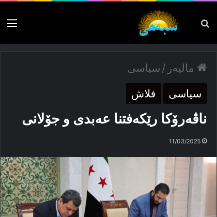
پەیدا بکە
nu
مالپەر
/
سیاسی
سیاسی
فلاش
ناڤەرۆکا رێکەفتنا عەبدی و جۆلانی
11/03/2025