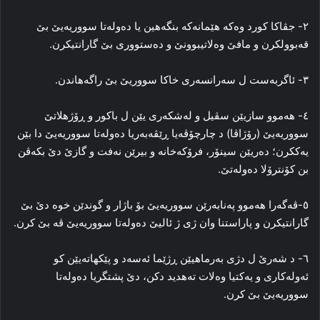
۲- جڤاکا کورد وه‌که‌ هێمانه‌که‌ بنگه‌هین یا ده‌وله‌تا سووریه‌یێ بێ
قه‌بوولکرن و مافێ وه‌لاتیبوونێ و ده‌ستووری بێ گارانتیکرن.
۳- ئاگربه‌ست ل سه‌رانسه‌ری خاکا سووریێ بێ راگەهاندن‌.
٤- هه‌موو سازیێن سڤیل و له‌شکه‌ری یێن ل باکور و ڕۆژهلاتێ
سووریه‌یێ (رۆژاڤا) د چارچۆڤه‌یا ڕێڤه‌به‌ریا ده‌وله‌تا سووریه‌یێ دا بێن
یه‌ککرن؛ ده‌ریێن سینۆر، فرۆکه‌خانه‌ و بیرێن نه‌فت و گازێ دێ بکه‌ڤن
بن کۆنترۆلا ده‌وله‌تێ.
٥-ڤه‌گه‌را هه‌موو په‌نابه‌رێن سووریەیێ بۆ باژار و گوندێن خوه‌ دێ بێ
گارانتیکرن و پاراستنا وان ژی ژ ئالیێ ده‌وله‌تا سووریەیێ ڤه‌ بێ کرن.
٦- د شه‌رێ ل دژی به‌رماهیێن ڕ‌ژێما ئه‌سه‌د و پێکهاته‌یێن کو
ئه‌وله‌کاری و یه‌کتیا وه‌لات ته‌هدید دکن، دێ پشتگریا ده‌وله‌تا
سووریەیێ بێ کرن.