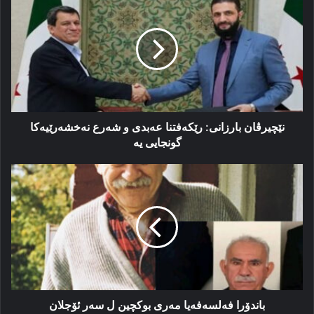
بارزانی:
رێکەفتنا
عەبدی
و
شەرع
نه‌خشه‌رێیه‌کا
گونجایی
یە
نێچیرڤان بارزانی: رێکەفتنا عەبدی و شەرع نه‌خشه‌رێیه‌کا
گونجایی یە
باندۆرا
فەلسەفەیا
مەری
بوکچین
ل سەر
ئۆجلان
باندۆرا فەلسەفەیا مەری بوکچین ل سەر ئۆجلان