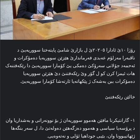
رۆژا ١٠ێ ئادارا ٢٠٢٠٥ێ ل باژارێ شامێ پایتەختا سووریەیێ د
ناڤبەرا مەزلۆم عەبدی فەرماندارێ هێزێن سووریەیا دەمۆکرات و
ئەحمەد جۆلانی سەرۆکێ دەمکی یێ کۆمارا سووریەیێ دا رێکەفتنەک
هات ئیمزا کرن کو ل گۆر وێ رێکەفتنێ دێ هێزێن سووریەیا
دەمۆکرات ببن بەشەک ژ پێکهاتەیا ئارتەشا کۆمارا سووریەیێ.
خالێن رێکەفتنێ
۱- گارانتیکرنا مافێن هه‌موو سووریەان ژ بۆ نوونه‌راتی و به‌شداریا وان
د پرۆسه‌یا سیاسی و هه‌موو ده‌زگه‌هێن ده‌وله‌تێ دا، ل سه‌ر بنگه‌ها
ژێهاتیبوونا وان، بێیی جوداهیا ئۆلی و نه‌ته‌وه‌یی.