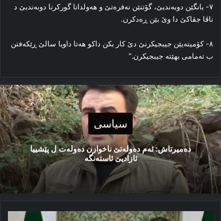
۷- بانگێن دوبه‌ندیێ، گۆتنێن نه‌فره‌تێ و هه‌ولدانا گورکرنا دوبه‌ندیێ د
ناڤا جڤاکێ دا وێ بێن ڕه‌دکرن.
۸- کۆمیته‌یێن جیبجیکرنێ دێ کار بکن داکو هه‌تا داویا سالێ ڕێکه‌فتن
ب ته‌مامی بهێتە جیبجیکرن.”
سیاسی
دەمیرتاش: ئەم دەولەتێ ناخوازن دەولەت ل پێشییا
ئازادیێ ئاستەنگە
نێچیرڤان