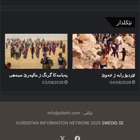
تێکلدار
ئێزدیۆ رابە ژ خەوێ
پەیامەكا گرنگ ژ مالپەرێ سبەهی
03/08/2026
04/08/2026
تێکلی :
info@sibehi.com
KURDISTAN INFORMATION NETWORK 2026
SWEDIG.SE
Facebook
X