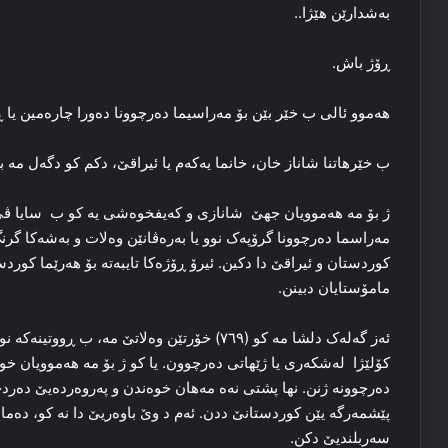
به‌شدارێن هێژا..
ڕۆژ باش.
هه‌موو ئالی ب خێر بێن بۆ مه‌راسیما ده‌رچوونا ده‌ورا چاره‌مین یا ڕ
ب خێرهاتنا شاناز خان، خانما یه‌که‌م یا ئیراقێ، دکم کو دگەل مە 
ژ بۆ مه‌ هه‌موویان جهێ شانازی و که‌یفخوه‌شی یه‌ کو ب سایا ڤێ 
مه‌راسما ده‌رچوونا گرۆپه‌ک نوو یا به‌ره‌ڤانێن وه‌لات و به‌شه‌کا گر
کوردستان و ئیراقێ دا دکین. ئیرۆ ڕۆژه‌کا تایبه‌ته‌ بۆ هه‌رێما کوردست
مامۆستایان دبینن.
ئه‌ز گه‌له‌ک دلشا مه‌ کو (۷٦۹) خۆرتێن وه‌لاتێ مه‌
ده‌رچوونه‌ ژنن. نها پشتی نه‌ه مه‌هان خوه‌ندن و په‌روه‌رده‌یێ ده‌رد
پێشمه‌رگه‌ یێن کوردستانێ ددن. ئه‌م د وێ باوه‌ریێ دا نه‌ کو، ده‌
سه‌ربلندیێ دکن.