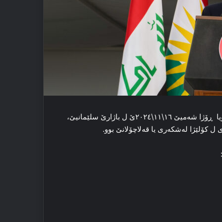
برێز نێچیرڤان بارزانی سه‌رۆکێ هه‌رێما کوردستانێ، پشتی نیڤرۆیا ڕۆژا شه‌میێ ١٦\١١\٢٠٢٤ێ ل باژارێ سلێمانیێ،
ی ل کۆلێژا له‌شکه‌ری یا قه‌لاچۆلانێ بوو.