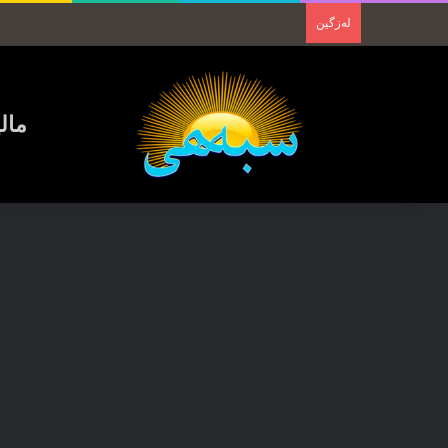
لەزگین
مال