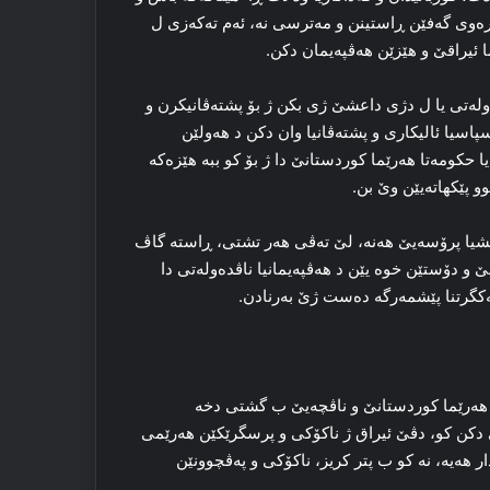
‌وی گه‌فێن ڕاستینن و مه‌ترسی نه‌، ئه‌م ته‌که‌زی ل
ێشا ئیراقێ و هێزێن هه‌ڤپه‌یمان دکن.
ه‌وله‌تی یا ل دژی داعشێ ژی بکن ژ بۆ پشته‌ڤانیکرن و
 سپاسیا ئالیکاری و پشته‌ڤانیا وان دکن د هه‌ولێن
 حکومه‌تا هه‌رێما کوردستانێ دا ژ بۆ کو ببه‌ هێزه‌که‌
و پێکهاته‌یێن وێ بن.
یا پرۆسه‌یێ هه‌نه‌، لێ ته‌ڤی هه‌ر تشتی، ڕاسته‌ گاڤ
 دۆستێن خوه‌ یێن د هه‌ڤپه‌یمانیا ناڤده‌وله‌تی دا
ه‌کگرتنا پێشمه‌رگه‌ ده‌ست ژێ به‌رنادن.
، هه‌رێما کوردستانێ و ناڤچه‌یێ ب گشتی دخه‌
کێ دکن کو، دڤێ ئیراق ژ ناکۆکی و پرسگرێکێن هه‌رێمی
 هه‌یه‌، نه‌ کو ب پتر کریز، ناکۆکی و په‌ڤچوونێن