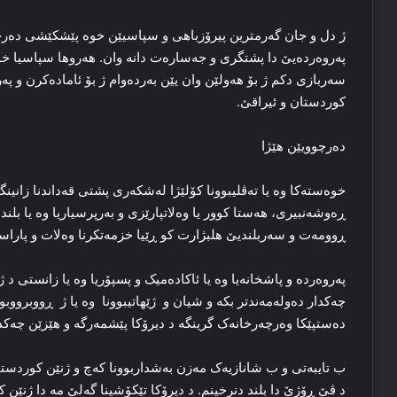
ژ دل و جان گه‌رمترین پیرۆزباهی و سپاسیێن خوه‌ پێشکێشی ده‌رچوو
په‌روه‌رده‌یێ دا پشتگری و جه‌ساره‌ت دانه‌ وان. هه‌روها سپاسیا خ
سه‌ربازی دکم ژ بۆ هه‌ولێن وان یێن به‌رده‌وام ژ بۆ ئاماده‌کرن و 
کوردستان و ئیراقێ.
ده‌رچوویێن هێژا
خوه‌سته‌کا وه‌ یا ته‌ڤلیبوونا کۆلێژا له‌شکه‌ری پشتی قه‌داندنا زانین
ڕه‌وشه‌نبیری، هه‌ستا کوور یا وه‌لاتپارێزی و به‌رپرسیاریا وه‌ یا بلنده
ڕوومه‌ت و سه‌ربلندیێ هلبژارت کو ڕێیا خزمه‌تکرنا وه‌لات و پاراستن
په‌روه‌رده‌ و پاشخانه‌یا وه‌ یا ئاکاده‌میک و پسپۆریا وه‌ یا زانستی د ژ
چه‌کدار ده‌وله‌مه‌ندتر بکه‌ و شیان و ژێهاتیبوونا وه‌ یا ژ ڕووبرووبو
ده‌ستپێکا وه‌رچه‌رخانه‌ک گرینگه‌ د دیرۆکا پێشمه‌رگه‌ و هێزێن چه‌ک
ب تایبه‌تی و ب شانازیه‌ک مه‌زن به‌شداربوونا که‌چ و ژنێن کوردستان
د ڤێ ڕۆژێ دا بلند دنرخینم. د دیرۆکا تێکۆشینا گه‌لێ مه‌ دا ژنێن ک