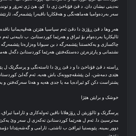
نه‌دیتی نیشان دان. د ڤێ قۆناخێ ژی دا کو، هێ ژی ته‌رۆر و توندره
سه‌ر به‌رده‌وامیا هه‌ماهه‌نگی و هه‌ڤکاریا ناڤبه‌را پێشمه‌رگه‌، ئارت
هه‌ر وها د ڤێ ڕۆژێ دا دڤێ ئه‌م سپاسیا هێزێن هه‌ڤپه‌یمانیا ناڤد
ئالیکاریا به‌رده‌وام بۆ ئیراق و هه‌رێما کوردستانێ. ب تایبه‌تی ئه‌م
چاکسازی و یه‌کخستنا پێشمه‌رگه‌ د بن سیوانا وه‌زاره‌تا پێشمه‌رگه‌ یا
نشتمانی و پارێزه‌رێن ده‌ستکه‌فتێن هه‌رێما کوردستانێ دگه‌ل هه‌مو
ڕاسته‌ د ڤێ قۆناخێ دا و د ڤێ ڕێ دا ئاسته‌نگی و پرسگرێک ل پێش
هێدی دمه‌شن، لێ پێشڤه‌چوونه‌ک باش هه‌یه‌. ئه‌م گه‌لێ کوردستانێ و
پشتراست دکن کو ئیراده‌یا مه‌ یا جدی هه‌یه‌ و هه‌تا سه‌رکه‌فتن و ی
خوشک و برایێن هێژا
پرسگرێک و ئالۆزیێن ل ڕۆژهلاتا ناڤین ئه‌وله‌کاری و ئارامیا ئیراق
مه‌ترسیێ دا. ئه‌م ل هه‌رێما کوردستانێ ته‌که‌زی ل سه‌ر وێ یه‌
دوور بمینه‌. پێویستیا ئیراقێ ب ئاشتی، ئارامی و گه‌شه‌پێدانا دۆمدار
زێده‌تر.