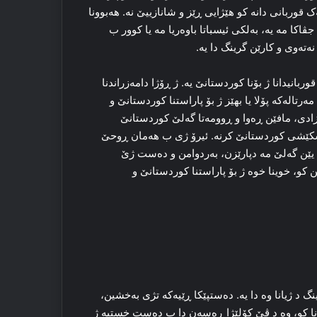
ک قوربانی دانه‌ کو هێژایی ڕێز و شانازییێ نه‌. هه‌بوونا
ڤاکا مه‌ یه‌، به‌لکی ئیسباتا باوه‌ریا مه‌ یا کوور ب
ه‌ته‌وی و کارێن گرینگ دا یه‌.
وربانیدانا ژ بۆنا کوردستانێ یه‌. ژ ڕۆژا دامه‌زراندنا
 مه‌رتاله‌که‌ پۆلا یا بهێز ژ بۆ پاراستنا کوردستانێ و
زادی، مافێن ڕه‌وا و ڕوومه‌تا گه‌لێ کوردستانێ
پێشکێشی کوردستانێ کرنه‌. ئیرۆ ژی ب هه‌مان ڕوحێ
 یێن گه‌لێ مه‌ دپارێزن، به‌ردوامن و ده‌ست ژێ
نن کو، خوینا خوه‌ ژ بۆ پاراستنا کوردستانێ و
گ د ژیانا وه‌ دا یه‌. ده‌ستپێکا ڕێیه‌که‌ تژی به‌خشین،
وونا کو، وه‌ د ڤێ کۆلێژا ڕه‌سه‌ن دا ب ده‌ست خستیه‌ ژ