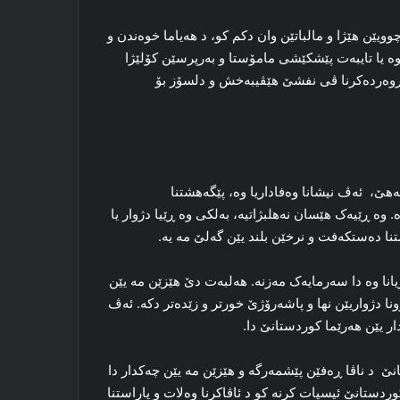
یێن هێژا و مالباتێن وان دکم کو، د هه‌یاما خوه‌ندن و
وه‌ یا تایبه‌ت پێشکێشی مامۆستا و به‌رپرسێن کۆلێژا
په‌روه‌رده‌کرنا ڤی نفشێ هێڤیبه‌خش و دلسۆز بۆ
گه‌هێ، ئه‌ڤ نیشانا وه‌فاداریا وه‌، پێگەهشتنا
‌. وه‌ ڕێیه‌ک هێسان نه‌هلبژاتیه‌، به‌لکی وە ڕێیا دژوار یا
ا ده‌ستکه‌فت و نرخێن بلند یێن گه‌لێ مه‌ یه‌.
یانا وه‌ دا سه‌رمایه‌ک مه‌زنه‌. هه‌لبه‌ت دێ هێزێن مه‌ یێن
ونا دژواریێن نها و پاشه‌رۆژێ خورتر و زێده‌تر دکه‌. ئه‌ڤ
دار یێن هه‌رێما کوردستانێ دا.
ێ د ناڤا ڕه‌فێن پێشمه‌رگه‌ و هێزێن مه‌ یێن چه‌کدار دا
وردستانێ ئیسپات کرنه‌ کو د ئاڤاکرنا وه‌لات و پاراستنا