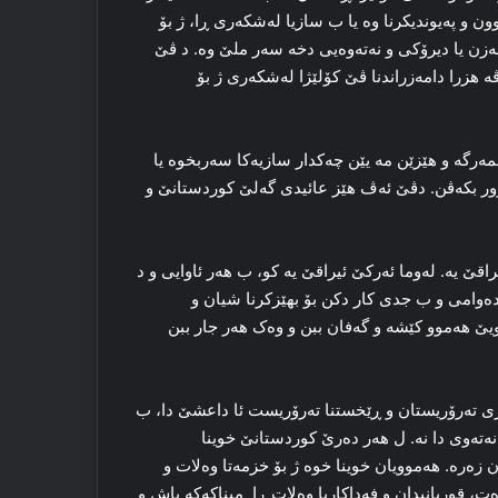
ن و په‌یوندیکرنا وه‌ یا ب سازیا له‌شکه‌ری ڕا، ژ بۆ
مه‌زن یا دیرۆکی و نه‌ته‌وه‌یی دخه‌ سه‌ر ملێ وه‌. د ڤێ
‌م سه‌رۆک مام جه‌لال ب بیر تینن کو، ژ سالا ۱۹۹۲ئان ڤه‌ هزرا دامه‌زراندنا ڤێ کۆلێژا له‌شکه‌ری ژ بۆ
ه‌رگه‌ و هێزێن مه‌ یێن چه‌کدار سازیه‌کا سه‌ربخوه‌ یا
وور بکه‌ڤن. دڤێ ئه‌ڤ هێز عائیدی گه‌لێ کوردستانێ و
اقێ یه‌. له‌وما ئه‌رکێ ئیراقێ یه‌ کو، ب هه‌ر ئاوایی و د
ه‌رده‌وامی و ب جدی کار دکن بۆ بهێزکرنا شیان و
ێ هه‌موو کێشه‌ و گه‌فان ببن و وه‌ک هه‌ر جار ببن
دژی ته‌رۆریستان و ڕێخستنا ته‌رۆریست ئا داعشێ دا، ب
‌ته‌وی دا نه‌. ل هه‌ر ده‌رێ کوردستانێ خوینا
زه‌ره‌. هه‌موویان خوینا خوه‌ ژ بۆ خزمه‌تا وه‌لات و
، قوربانیدان و فه‌داکاریا وه‌لات ڕا میناکه‌که‌ باش و