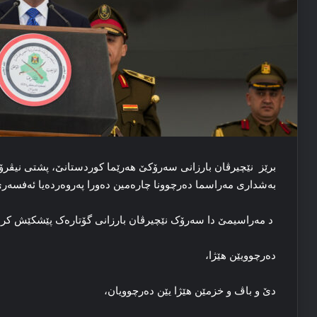
به‌شداری مه‌راسما ده‌رچوونا چاره‌مین ده‌ورا په‌روه‌رده‌یا ئه‌فسه‌ر
د مه‌راسیمێ دا سه‌رۆک نێچیرڤان بارزانی گۆتاره‌ک پێشکێش کر:
ده‌رچوویێن هێژا،
دێ و باڤ و خزمێن هێژا یێن ده‌رچوویان،