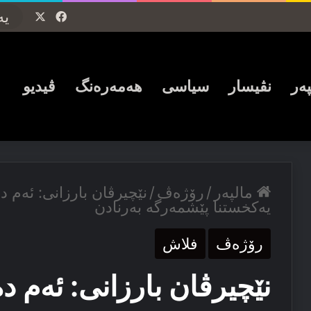
Facebook
X
پەر
نڤیسار
سیاسی
ھەمەرەنگ
ڤیدیو
مالپەر
/
رۆژەڤ
/
نێچیرڤان بارزانی: ئه‌م ده
یه‌کخستنا پێشمه‌رگه‌ بەرنادن
رۆژەڤ
فلاش
نێچیرڤان بارزانی: ئه‌م ده