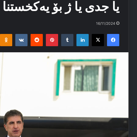
یا جدی یا ژ بۆ یه‌کخستنا
16/11/2024
i
takte
Reddit
Pinterest
Tumblr
LinkedIn
Facebook
X