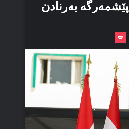
 پێشمه‌رگه‌ بەرنادن
Odnoklassnik
Pocket
VKon