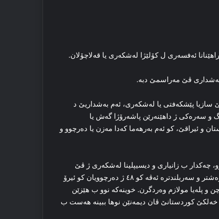
اهێنانا ئه‌فسه‌ری ل کۆلێژا له‌شکه‌ری یا قه‌لاچۆلان.
به‌شداری ڤێ مه‌راسمێ دبه‌.
سازیا پێشکه‌فتی یا له‌شکه‌ری، ئه‌م به‌شداریێ د
نگ و سه‌ره‌کی ژ داهێنه‌رێن پاشه‌رۆژا گه‌ش یا
ان و ئیراقێ، کو ئه‌م به‌رهه‌ما که‌دا مه‌زن یا ده‌رچوو و
، ب ڕووتینه‌که‌ نوو، چه‌کدار ب زانیاری و دیسیپلینا له‌شکه‌ری ژ ڤێ
کۆلێژا له‌شکه‌ری یا ژێهاتی ده‌رچوون. یا کو ژ بۆ مه‌ هه‌موویان خوه‌شتر و سه‌ربلندتره‌ ئه‌ڤه‌ کو ٤۸ ژ ده‌رچوویان کو ئیرۆ
چن و پله‌یا مولازم وه‌ردگرن. خوینه‌که‌ نوو ب هێزێن
ما خه‌لکێ کوردستانێ ڤان دیمه‌نێن نوها ببینه‌ هه‌ست ب