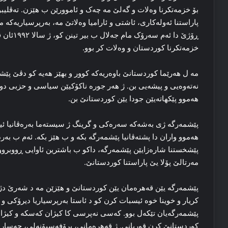
بۆ خزمه‌تکرنا وه‌لات و گه‌لێ مه‌ چه‌ک و ئاموورێن ب هێزن. ته‌ڤلیبوو
پاراستنا ئه‌وله‌کاری، ئاشتی و ئارامیا وه‌لاتێ مه‌، به‌رپرسیاریه‌که‌ 
ڕۆژێ دا ئه
خزمه‌تکرنا کوردستان و وه‌لات کر بوو.
مه‌ ل هه‌رێما کوردستانێ باوه‌ریه‌که‌ کوور و بهێز هه‌یه‌ کو دڤێ پێشم
نه‌ته‌وه‌یی و پیشه‌یی بن. ژ هه‌ر جوره‌ ناکۆکیێن سیاسی و حزبی د
هه‌موو پێکهاته‌یێن جودا یێن کوردستانێ بن.
پێشمه‌رگه‌ ژی به‌شه‌که‌ سه‌ره‌کی و گرینگ ژ سیسته‌ما به‌ره‌ڤانیا ئیر
هه‌موو واران دا پشته‌ڤانیا پێشمه‌رگه‌ بکه‌ و ب هێز بکه‌. ئه‌م ب ب
پێشخستنا شاره‌زایێن پێشمه‌رگه‌، داکو ب باشترین ئاوایی ڕووبرووی
مه‌رتالێ پۆلا یێ پاراستنا کوردستانێ.
پێشمه‌رگه‌ یێن قه‌هره‌مان یێن کوردستانێ و هێزێن مه‌ د شه‌رێ 
کریار و خوینا خوه‌ ئیسبات کرن کو د ئاستا به‌رپرسیاریا دیرۆکی و نه
پێشمه‌رگه‌یان تێکه‌ل بوو. که‌سی نه‌پرسی کا کیژان که‌سکه‌ و کیژان 
کوردستانێ کرن قوربانی. ژ قه‌هره‌مانی، پرۆفه‌سیۆنه‌لی، جه‌ساره‌ت