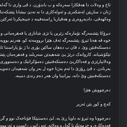
ئاخ و وه‌لات دا هه‌ڤکارا سه‌ره‌که‌ و ب باندۆرن. د ڤی واری دا گه‌له‌
ژنان د سازیێن له‌شکه‌ری و ئه‌وله‌کاری دا نه‌ ته‌نێ نیشانا پێشکه‌تنا ج
وه‌کهه‌ڤی، دادپه‌روه‌ری و هه‌ڤپاریا ڕاسته‌قینه‌ د جیبجیکرنا ئه‌رکێن ن
دیرۆکا پێشمه‌رگه‌ تۆماره‌که‌ زێرین یا تژی شانازی یا قه‌هره‌مانی و ق
خوه‌ ڤه‌ هه‌تا ئیرۆ، پێشمه‌رگه‌ ئه‌ڤ هێزا بروومه‌ته‌ کو، هه‌رتم بوویه‌
ده‌ستکه‌فتێن وێ. د ڤان ب ده‌هان سالێن بۆری دا ژ بۆ پاراستنا ئا
تێکۆشیانه‌. کاروانه‌ک درێژ یێ شه‌هیدێن سه‌ربلند و قه‌هره‌مان 
وه‌لاتپارێزی و فه‌داکاریێ ده‌ستکه‌فتیێن ده‌مۆکراتیک و ده‌ستووری
به‌رنادن. د ڤێ ڕۆژێ دا ئه‌م به‌ژنا خوه‌ ل به‌ر وان شه‌هیدان دته‌وی
ده‌ستکه‌فتیێن وێ دانه‌، بیرانینا وان هه‌ر ده‌م زندی دمینه‌.
ده‌رچوویێن هێژا
که‌چ و کور یێن ئه‌زیز
ده‌رچوونا وه‌ ئیرۆ نه‌ داویا ڕێ یه‌، لێ ده‌ستپێکا قۆناخه‌ک نوو و گرین
فه‌ده‌کاری و خزمه‌تکرنا گه‌ل و وه‌لاته‌. ئه‌و زانین، زانست و ئه‌زم