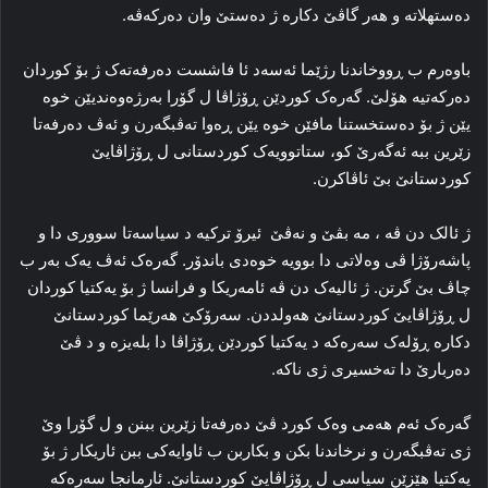
ده‌ستهلاته‌ و هه‌ر گاڤێ دکاره‌ ژ ده‌ستێ وان ده‌رکه‌ڤه‌.
باوه‌رم ب ڕووخاندنا رژێما ئه‌سه‌د ئا فاشست دەرفەتەک ژ بۆ کوردان
ده‌رکه‌تیه‌ هۆلێ. گه‌ره‌ک کوردێن ڕۆژاڤا ل گۆرا به‌رژه‌وه‌ندیێن خوه‌
یێن ژ بۆ ده‌ستخستنا مافێن خوه‌ یێن ڕه‌وا ته‌ڤبگه‌رن و ئەڤ دەرفەتا
زێرین ببه‌ ئەگەرێ کو، ستاتوویه‌ک کوردستانی ل ڕۆژاڤایێ
کوردستانێ بێ ئاڤاکرن.
ژ ئالک دن ڤه‌ ، مه‌ بڤێ و نه‌ڤێ ئیرۆ ترکیه‌ د سیاسه‌تا سووری دا و
پاشه‌رۆژا ڤی وه‌لاتی دا بوویه‌ خوه‌دی باندۆر. گه‌ره‌ک ئه‌ڤ یه‌ک به‌ر ب
چاڤ بێ گرتن. ژ ئالیه‌ک دن ڤه‌ ئامه‌ریکا و فرانسا ژ بۆ یه‌کتیا کوردان
ل ڕۆژاڤایێ کوردستانێ هه‌ولددن. سه‌رۆکێ هه‌رێما کوردستانێ
دکاره‌ ڕۆله‌ک سه‌ره‌که‌ د یه‌کتیا کوردێن ڕۆژاڤا دا بله‌یزه‌ و د ڤێ
ده‌ربارێ دا ته‌خسیری ژی ناکه‌.
گه‌ره‌ک ئه‌م هه‌می وه‌ک کورد ڤێ ده‌رفه‌تا زێرین ببنن و ل گۆرا وێ
ژی ته‌ڤبگه‌رن و نرخاندنا بکن و بکاربن ب ئاوایه‌کی ببن ئاریکار ژ بۆ
یه‌کتیا هێزێن سیاسی ل ڕۆژاڤایێ کوردستانێ. ئارمانجا سه‌ره‌که‌