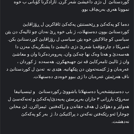
کوردستانێ ل دژی داعیشێ شه‌ر کرن. ئازادکرنا کۆبانی ب خوه‌
نموونا هه‌ری به‌ربچاڤ بوو.
ده‌ما کو پەکەکێ و ڕێخستنێن پەکەکێ ئاڤاکرین ل ڕۆژاڤایێ
کوردستانێ بوون ده‌ستهلات، ژ بلی خوه‌ ڕێ نه‌دان چو ئالیه‌ک دن یێن
سیاسی کو چالاکیێن خوە یێن سیاسی ل رۆژاڤایێ کوردستانێ بکن.
ئەمریکا د چارچۆڤه‌یا شه‌رێ دژی دائیشێ دا پشتگریه‌ک مه‌زن دا
هەسەدێ و هه‌تا وه‌ک نها چه‌کێ وان، په‌روه‌رده‌کرنا وان و معاشێ
وان ژ ئالیێ ئامه‌رکایێ ڤه‌ تێ جهبجهکرن. هەسەدە ژ کوردان ،
عه‌ره‌بان و ژ کێمنه‌ته‌وێن دن پێکهاتیه‌. هێدی نه‌ ته‌نێ ل کوردستانێ د
ناڤ هه‌رێمێن عه‌ره‌بان دا ژی ببوو خوه‌دی ده‌ستهلات.
ب دەستپێشخەریا ده‌ستهلاتا باشووێ رکوردستانێ و ئینسیاتیفا
سه‌رۆک بارزانی ۳ جاران بەرپرسێن پەیەدێ\پەکەکێ و ئه‌نەکەسێ ل
هەولێر و دهۆکێ ل هەڤ جڤاندن و ر]کەفتین ئیمزاکرن. لێ مخابن
چوجارا ئه‌و رێکەفتن نه‌که‌تن د پراکتیکێ دا. ژ به‌ر کو پەکەکێ
نه‌دهشت.