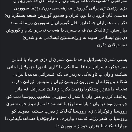
مەزهەبی ده‌ستهلات دهاتە بڕێڤه‌برن. ژ ئالیه‌ک دن ڤه‌ گوروپێن ل
دژی رژێمێ ژی پرانی گوروپێن مه‌زهه‌بەبی بوون. رژێما سووریێ
ده‌ستێ ڤان گروپان دا بوو، ئیران و هه‌موو گوروپێن شیعە پشتگریا وێ
دکر و ب هه‌زاران چه‌کدارێن ڤان گوروپان ل سووریێ رژێما ئەسەد
دپاراستن. ژ ئالیه‌ک دن ڤه‌ د سه‌ری دا هه‌یه‌ت ته‌حریر شام و گوروپێن
دن یێن ئیسلامی سونه‌ نه‌ و ڕێخستنێن ئیسلامی نه‌ و شه‌رێ
ده‌ستهلاتێ دکرن.
پشتی شه‌رێ ئیسرائیل و حه‌ماسێ شەرێ ل دژی حزبولا یا لبنانێ
ده‌ستپێکر، ئیسرائیل د ناڤا ساله‌کی دا کاری باندۆرا حزبولا ل لبنانی
بشکینه‌ و وان ب ئاوایه‌کی به‌رته‌راف بکه‌. ئیسرائیل هه‌یبه‌تا ئیرانێ
شکاند و ڕۆژانه‌ ل سووریێ ئێریشێ ئیران و ملیسێن ئیرانێ دکر. د
ئه‌نجام دا هێزێن پشتگریا رژێمێ دکرن ژ ئالیێ ئیسرائیل ڤه‌ هاتن
زه‌عیف کرن و هێزا وان یا شه‌ر ل سووریێ تێکچوو. ڕووسیا دیت کو،
چو به‌رژه‌وه‌ندیا وان د پاراستنا رژێما ئەسەد دا نه‌مایه‌ و ژ خوه‌ شه‌رێ
ڕووسیا و ئوکرایان ژی ڕووسیا گه‌له‌ک ژ ده‌رب خستیه‌. ده‌وسا کو
ڕووسیا ب شه‌ر رژێما ئەسەد بپارێزه‌ ، د چارچۆڤه‌یا هه‌ماهه‌نگیه‌کی دا
بریارا ڤه‌کێشانا هێزێن خوه‌ ژ سووریێ دا.