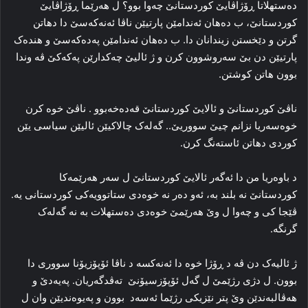
ده‌ستهلاتا ڕۆژاڤایێ کوردستانێ چه‌وا بوو؟ ل هه‌رێما ڕۆژاڤایێ
کوردستانێ، ب ده‌هان ئه‌ندامێن پارتیێن ناڤا ئه‌نەکەسێ دا دهاتن
گرتن و دێخستن زیندانان دا. ب ده‌هان ئه‌ندامێن پەدەکەسێ و هنده‌ک
پارتیێن دن بێ سه‌روشوون کرن و ژ ئالیێ چه‌کدارێن پەکەکێ ڤه‌ وندا
بوون هاتن کوشتن.
ناڤێ کوردستانێ و ئالایێ کوردستانێ قه‌ده‌خه‌بوو . ناڤێ خوه‌ کرن
خوه‌سه‌ریا نزانم چیێ سووریێ.. گه‌له‌ک چالاکیێن ئالیێن سیاسی یێن
کوردی دهاتن ئاسته‌نگ کرن.
د باوه‌ریا من دا ئه‌گه‌ر ئالایێ کوردستانێ ل سه‌ر هه‌رێمه‌کا
کوردستانێ نه‌ بلند به‌، ئه‌و ده‌ر نه‌ خوه‌دی ستاتوویه‌کی کوردستانی یه‌.
ڤێجا کی و چه‌وا ل وێ هه‌رێمێ خوه‌دی ده‌ستهلات به‌ نه‌ گه‌له‌ک
گرنگه‌.
ژ ئالیه‌ک دن ڤه‌ د ڕۆژا خوه‌ دا ئه‌نەکسە د ناڤا ئۆپۆزیۆنا سووری دا
بوون. ل دژی رژێمێ ل گه‌ل ئۆپۆزسیۆنێ ته‌ڤدگه‌ریان. پەیەدێ و
هه‌ڤالبه‌ندێن وێ پتر نێزیکی رژێما ئەسەد بوون و پەیوه‌ندیێن وان ل