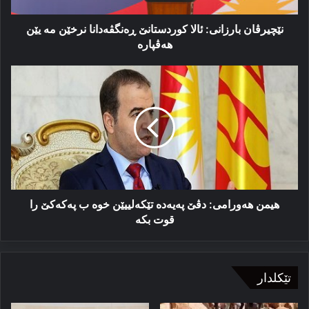
هه‌ڤپاره‌
نێچیرڤان بارزانی: ئالا کوردستانێ ڕه‌نگڤه‌دانا نرخێن مه‌ یێن
هه‌ڤپاره‌
هيمن
هەورامی:
دڤێ
پەیەدە
تێکەلییێن
خوە
ب
پەکەکێ
را
قوت
هيمن هەورامی: دڤێ پەیەدە تێکەلییێن خوە ب پەکەکێ را
بکه
قوت بکه
تێکلدار