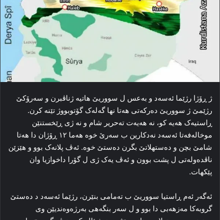
ژ ڕۆژا رژێما ئەسەد و بەعس ل سووریێ هاتیە ژناڤبرن و سه‌رۆکێ
رژێمێ ژ سووریێ ده‌رکه‌تی هه‌تا نها گه‌له‌ک گۆتوبووژ تێنە کرن.
ڕاستیه‌ک هه‌یه‌ کو، نه‌ هه‌یه‌ت ته‌حریر شام و نه‌ ژی ڕێخستنێن
موخاله‌فه‌تا ئەسەد نەدکارین ب سه‌رێ خوه‌ هه‌ما ۱۲ ڕۆژان دا هه‌تا
شامێ بچن و ده‌ستهلاتێ بگرن دەستێ خوە. ئه‌ڤ پلانه‌ک بوو و هێزێن
ناڤده‌وله‌تی ل پشت بوون و ئه‌ڤ یه‌ک ژی ل گۆرا داخوازیا وان
پێکهات.
ئه‌گه‌ر ئه‌م ڕاستیا سووریێ ب ته‌مامی بنێرن، رژێما ئەسەد د ده‌ستێ
گروبه‌کا مه‌زهه‌بی دا بوو و ل سه‌ر بنگه‌هی به‌رژه‌وه‌ندیێن وی