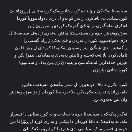
سیاسه‌تا پەکەکێ ڕێ ناده‌ کو، ستاتوویه‌ک کوردستانی ل ڕۆژاڤایێ
کوردستانێ بێ ئاڤاکرن. ژ به‌ر کو ئه‌و ل دژی ده‌وله‌تبوونا کوردا
ڤه‌کری ته‌ڤدگه‌رن. ژ بۆ ڤێ گه‌ره‌ک کوردێن سووریێ ژ بۆ
به‌رژه‌وه‌ندیێن خوه‌ و ده‌ستخستنا مافێن نه‌ته‌وی ژ ده‌ڤ سیاسه‌تا ل
دژی ده‌وله‌تبوونا کوردان به‌ردن و ڤێ یه‌کێ ژ ڕایا گشتی را
ڕاگەهینن. دێ هینگێ پتر زه‌مینێ یه‌کتیه‌کا کوردان ل ڕۆژاڤا بێ
ئاماده‌کرن. بلا ئه‌نەکەسە و ئالیێن پەیەدێ په‌یمانه‌کی ئیمزا بکن و
هێزێن چه‌کدارێن ئه‌نەکەسێ و پەیەدێ ژی ببن یه‌ک و ستاتوویا
کوردستانێ بپارێزن.
کورد نکارن د ناڤ دو هێزێن ل سه‌ر بنگه‌هێ مه‌زهه‌ب هاتین
دامه‌زراندن ته‌رجیحه‌کی بکن. بلا ته‌رجیحا کوردان ژ بۆ به‌رژه‌وه‌ندیێن
وان یێن نه‌ته‌وی بن.
ئه‌گه‌ر پەکەکە د سیاسه‌تا خوه‌ یا خه‌له‌ت و نه‌ کوردستانی دا ئیسرار
بکە، نه‌ یه‌کتیه‌ک د ناڤا کوردان دا پێکتێ و نه‌ ژی کورد ل ڕۆژاڤا دبن
خوه‌دی قەوارەیەک سیاسی. دێ هه‌رێما کو ئیرۆ پەکەکە لێ