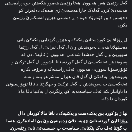
گه‌ل رژێمێ هەر هه‌بوون. هه‌تا رژێمێ هه‌موو بنگه‌هێن خوه‌ ڕاده‌ستی
هەسەدێ کرن. گه‌له‌ک جارا هەسەدێ ژی هنده‌ک ده‌ڤه‌رێن کو
دخێستن د بن کۆنترۆلا خوه‌ دا ڕاده‌ستی هێزێن لەشکەرێ رژێمێ
دکرن.
ل ڕۆژاڤایێ کوردستانێ پەکەکە و هێزێن گرێدایی پەکەکێ یانی
ده‌ستهلاتا هه‌یی، پەیوه‌ندیێن وان ل گه‌ل ئیرانێ، ل گه‌ل رژێما
سووریێ و ل گه‌ل حه‌شدا شه‌عبی هه‌بوون. ژ ئالیه‌ک دن ڤه‌
پەیوه‌ندیێن ئه‌نەکەسێ ل گه‌ل کوردستانا باشوور، ل گه‌ل ترکیێ و
ئۆپۆزسیۆنا سووریێ هه‌بوون. ئه‌ڤ ڕاستیه‌که‌ و مرۆڤ نکاره‌
پەیوه‌ندیێن پەکەکێ ل گه‌ل ڤان هێزان مه‌شرعو ببنه‌ و ته‌نه‌
ئه‌نەکەسێ ب پەیوه‌ندیێن ل گه‌ل ترکیێ و جهگرتنا د ناڤا ئۆپۆزسیۆنێ
دا تاوانبار بکه‌. ئه‌ڤ سیاسه‌ته‌یە کو، ڕێگریێ ل یه‌کتیا ناڤا مالا
کوردان دا دکه‌.
نها ژ بۆ کورد ببن یه‌کده‌ست و یه‌کتیه‌ک د ناڤا مالا کوردان دا ل
ڕۆژاڤایێ کوردستانێ چێببه‌، دڤێ زه‌مینەیێ وێ بێ ئاماده‌کرن. هه‌ما
ب گۆتنا ئه‌ڤ یه‌ک پێکنایێ. سیاسه‌ت ب حسسیه‌تێ نایێ ڕێڤه‌برن.