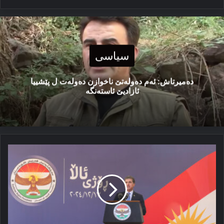
سیاسی
دەمیرتاش: ئەم دەولەتێ ناخوازن دەولەت ل پێشییا
ئازادیێ ئاستەنگە
نێچیرڤان
بارزانی:
ئالا
کوردستانێ
ڕه‌نگڤه‌دانا
نرخێن
مه‌
یێن