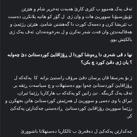
ئه‌ڤ یه‌ک هه‌موو ب کێری کارێ هه‌یه‌ت ته‌حریر شام و هێزێن
ئۆپۆزسیۆنا سووریێ هات و وان ژی ل گۆر کو هاتیە پلانکرن ده‌ست
ب ئێریشا کرن و ده‌مه‌ک کورت دا گەهشتن شامێ. هێزێن رژێمێ و
هه‌ڤالبه‌ندێن وان قه‌ت شه‌ر نه‌کرن و ل به‌رخوه‌نه‌دان. ئه‌ڤ یه‌ک ژی
بالکێش بوو.
نها د ڤی شه‌ری دا ڕه‌وشا کوردا ل ڕۆژاڤایێ کوردستانێ دێ چه‌وابه‌
؟ یان ژی دڤێ کورد چ بکن؟
ژ بۆ بەرسڤا ڤان پرسان دڤێ مرۆڤ راستیێ بزانە کا پەکەکە ل
ڕۆژاڤایێ کوردستانێ چه‌وا بوو ده‌ستهلات و چ سیاسه‌ت ڕێڤه‌ بر.
ئه‌ڤ یه‌ک گرینگه‌ . تێ زانین کو پەکەکە ب هارکاریا رژێما ئیران،
ئیراق یا وی ده‌می و سووریێ ل هه‌رێمێن کوردستانێ هاتن بجهکرن و
رژێما سووریێ رۆژاڤایێ کوردستانێ ڕاده‌ستی چه‌کدارێن پەکەکێ
کر.
چه‌کدارێن پەکەکێ ل ده‌ڤه‌رێ ب ئالکاریا ده‌ستهلاتا باشوورێ