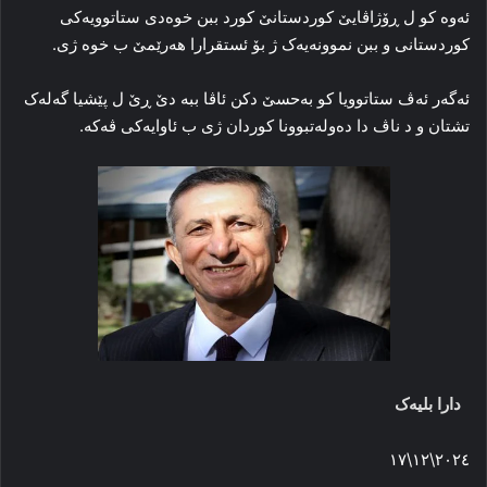
ئه‌وه‌ کو ل ڕۆژاڤایێ کوردستانێ کورد ببن خوه‌دی ستاتوویه‌کی
کوردستانی و ببن نموونه‌یه‌ک ژ بۆ ئستقرارا هه‌رێمێ ب خوه‌ ژی.
ئه‌گه‌ر ئه‌ڤ ستاتوویا کو به‌حسێ دکن ئاڤا ببە دێ ڕێ ل پێشیا گه‌له‌ک
تشتان و د ناڤ دا ده‌وله‌تبوونا کوردان ژی ب ئاوایه‌کی ڤه‌که‌.
دارا بلیه‌ک
٢٠٢٤\١٢\١٧