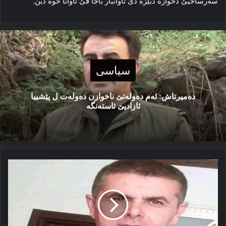
سەرساخیێ دخوازە دبێژە دێ تاوانبار باجا ڤێ تاوانا خوە دبن.
سیاسی
دەمیرتاش: ئەم دەولەتێ ناخوازن دەولەت ل پێشییا
ئازادیێ ئاستەنگە
ژنا
كورد
ب
چاڤێن
رۆژھەلاتناسان