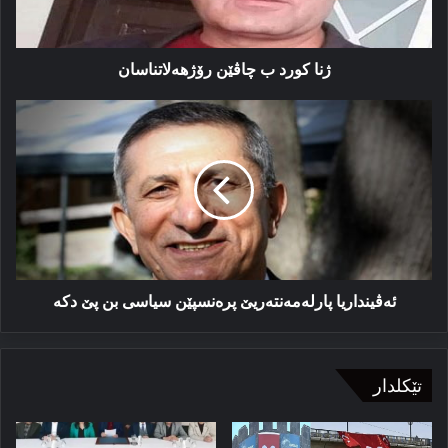
ژنا كورد ب چاڤێن رۆژھەلاتناسان
ئه‌ڤینداریا
پارله‌مه‌نته‌ریێ
پره‌نسپێن
سیاسی
بن
پێ
دکه‌
ئه‌ڤینداریا پارله‌مه‌نته‌ریێ پره‌نسپێن سیاسی بن پێ دکه‌
تێکلدار