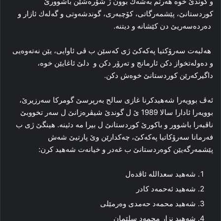
و گوندێ خوە ھەرتم بەشەك بوون ژ شۆرەشێن باشوورێ
كوردستانێ، پێشمەرگاتی، كۆچبەری، گوندشەوتی و گەلەك ئازار و
دەردەسەریێ دن كێشانە و دیتنە.
ھەلبەت سەرۆكتیا پەكەكێ ژی كەسێن ب ڤی ئاوایی، یێن نەتەوەیی
و دەولەتخواز دكن ئارمانج و تەرۆر دكن و دلێ ئاغایێن خوە،
داگیركەرێن كوردستانێ خوەش دكن.
ئەڤ بوویەرا شەھیدكرنا غازی سالح بەرپرسێ گومركا سەرزیرێ،
بوویەرا ئادارا سالا 1989 ێ ل گوندێ شیڤرەزانێ ل سەر تخووبێ
ناڤبەرا باشوور و باكورێ كوردستانێ ل بیرا مە دئینە. ھینگێ ژی ب
فەرمانا سەرۆكاتیا پەكەكێ، چەكدارێن وێ پارتیێ شەش
پێشمەرگەیێن كوەردستانێ ب غەدر و خیانەت شەھید كرن:
شەھید سعداللە ئاڤدەل
شەھید ئەحمەد كادر
شەھید محمەد حەمدی وەرمێلی
شەھید نزار محمەد سلێمان