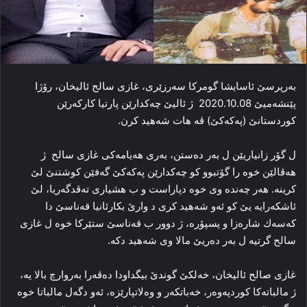
بەرپرسێ ئاسایشا گومركا سەرزێری، غازی سالح ئالیخان، رۆژا
پێنشەمیێ 2020.10.08 ژ ئالیێ چەكدارێن پارتیا كاركەرێن
كوردستانێ (پەكەكێ) ڤە ھات شەھید كرن.
ل گۆر زانیاریێن ل بەر دەستن، بەری ھەیامەكی غازی سالح ژ
ھەڤالێن خوە را گۆتبوو كو چەكدارێن پەكەكێ گەفێن كوشتنێ لێ
كرینە. ھەر چەندە وی خوە دپاراست و ب ھشیاری تەڤدگەریا، لێ
ئاشكەرایە یێ كو ئەو شەھید كری د وارێ بكارئانیا قەناسێ دا
كەسەك شارەزا و پسپۆرە، ژ دوور ب قەناسێ ستێركا خوە ل غازی
سالح گرتیە ل بەر دەریێ مالا وی شەھید دكە.
غازی صالح ئالیخان، خەلكێ گوندێ بیگداودا دەڤەرا بەروارچ بالا یە،
ژ مالباتەكا كوردپەوەر، خەباتكەر و وەلاتپارێزە، ئەو دگەل مالباتا خوە