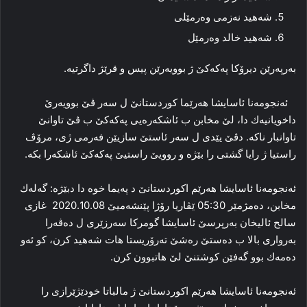
شەھید نەزمی وەرمێلی
شەھید خالد وەرمێل
بەرپەرێن دیرۆكا پەكەكێ ژ بوویەرێن پیس و قرێژ داگرتیە.
ئەنجومەنا ئاسایشا ھەرێما كوردستانێ ل سەر ڤێ بوویەرێ
داخویانیەك دا، لێ مخابن ب ئاشكەرەیی پەكەكێ ب ڤێ تاوانێ
تاوانبار ناكە. دڤێ یێدی ل سەر ئاستێ سازیێن فەرمی ژی، مرۆڤ
راستیا ژ رایا گشتی را بێژە و روویێ راستیێ پەكەكێ ئاشكەرا بكە.
ئەنجومەنا ئاسایشا ھەرێم اكوردستانێ د پەیما خوە دا دبێژە: گەلەك
مخابن، دەمژمێر 05:30 ێڤاریا رۆژا پێنشەمیێ 2020.10.08 غازی
سالح ئالیخان بەرپرسێ ئاسایشا گومركا سەرزێری ل دەڤەرا
بەرواری بالا ب دەستێ رەشێ تەرۆریستا ھات شەھید كرن، كو ئەو
دەمەك بوو گەفێن كوشتنێ لێ ھاتبوون كرن.
ئەنجومەنا ئاسایشا ھەرێم اكوردستانێ ژ مالباتا خودێژێرازی را