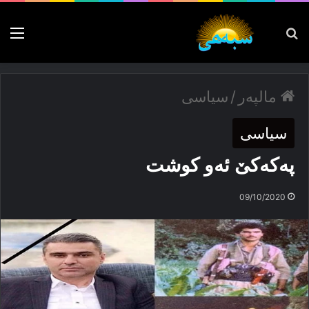
پەیدا بکە
nu
مالپەر
/
سیاسی
سیاسی
پەكەكێ ئەو كوشت
09/10/2020