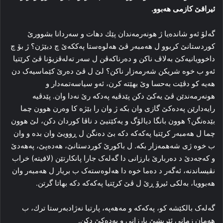
ئیراقێ کازمی هه‌بوو.
گه‌لۆ ئه‌و شاندەیا ژ ھونەرمەندان پێك دھات و سەردانا بشوورێ
كوردستانێ كربوو ل هەمبه‌ر ڤێ هه‌لوه‌ستا پەککەێ چ دبێژن؟ ژ بۆ چ
داخوویانیه‌کێ به‌لاڤ ناکن و ده‌رناکه‌ڤن ل سه‌ر ته‌له‌ڤزیۆنا ڤێ کرێتیا
ئه‌و ب خوه‌ شریکن شه‌رمه‌زار ناکن؟ لێ ل ڤێ ده‌رێ کێماسیه‌ک دن
هه‌یه‌ کو دڤێت بەحسا وێ بھێتە كرن، ئه‌و سیاسه‌تمه‌دار و
ھونەرمەندێن ڤێ یه‌کێ دکن پێدڤیە پەدكە رێ نەدا وان. پێدڤیە
رایەدارێن پەدەكێ گازی وان بكە ژ وان را بێژە كا وەرن ھوون چما
بێدەنگن؟ ھوون بانگا دیالۆگ و یەكێتیێ د ناڤا كوردان دكن، لێ ھوون
چما ل هەمبه‌ر کرێتیا پەكەكە دكە بێ ده‌نگن ل ڕوویێ وان بدە و وان
ب خوه‌ ژی شەھمەزار بكە. ل باکورێ کوردستانێ، هەدەپێ، پەهەدێ
و کەجەدێ د ده‌ربارێ بارزانی دا گه‌له‌ک جارا پانکارتێن (لافیتە) خراب
نڤیساندنه‌، ئه‌گه‌ر د ده‌ما خوه‌ دا هه‌لوه‌سته‌ک ب بریار ل ھەمبەر وان
هه‌بوویا، به‌لکی ئیرۆ ڕێ ل ڤێ کرێتیا پەکەکە دکه‌ بهاتا گرتن.
گه‌له‌ک بالکێشە کو، پەکەکە و مەهەپە، پارتیا نەژادبەرستا ترك، ب
هه‌مان زمانی ئێریشێ بارزانی و پەدەکێ دکن.