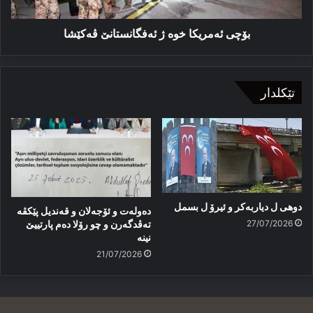
بۆچی ئەمریکا خوە ژ ئەفگانستانێ ڤەکێشا
تێکلدار
دوهی ل دیاربەکر و ئیرۆ ل بسمل
دەولەت و ئۆجەلان و قەندیل پێکڤە
27/07/2026
تەڤدگەرن و چو رۆلا دەم پارتییێ
نینە
21/07/2026