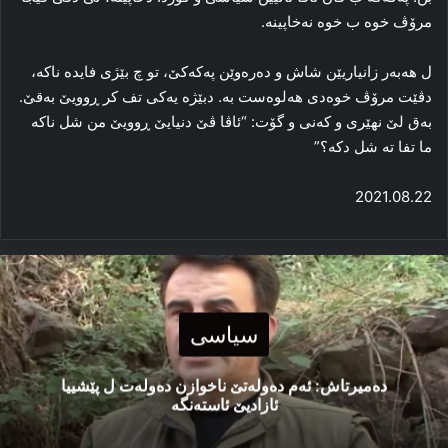
مرۆڤ خوه‌ ب خوه‌ نه‌خاپینه‌.
ل هەبه‌ر زانیاریێن شاش و ده‌ره‌وێن پەکەکێ، تو چ بێژی فایده‌ ناکه‌،
دڤێت مرۆڤ خوه‌دی هه‌لوه‌ست به‌. دبێژه‌ یه‌کی تف کر ڕوویێ به‌قێ.
به‌ق لێ نھێری و که‌نی و گۆت: “ئاڤا ڤێ دنیایێ ڕوویێ من شل ناکە
ما تفا ته‌ شل دکه‌؟”
2021.08.22
سیاسی
دەمیرتاش: ئەم دەولەتێ ناخوازن دەولەت ل پێشییا
ئازادیێ ئاستەنگە