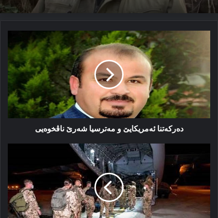
دەركەتنا
ئەمریكایێ
و
مه‌ترسيا
شه‌رێ
ناڤخوەیی
دەركەتنا ئەمریكایێ و مه‌ترسيا شه‌رێ ناڤخوەیی
بۆچی
ئەمریکا
خوە
ژ
ئەفگانستانێ
ڤەکێشا