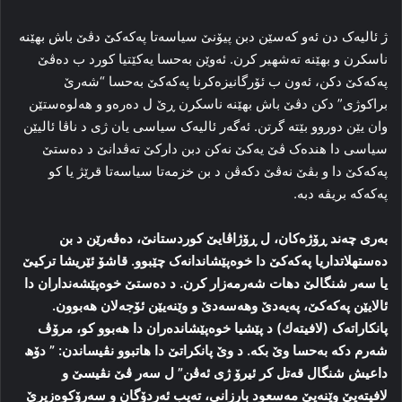
ژ ئالیه‌ک دن ئه‌و که‌سێن دبن پیۆنێ سیاسه‌تا پەکەکێ دڤێ باش بھێنه‌
ناسکرن و بھێنه‌ ته‌شهیر کرن. ئه‌وێن به‌حسا یه‌کێتیا کورد ب ده‌ڤێ
پەکەکێ دکن، ئه‌ون ب ئۆرگانیزه‌کرنا پەکەکێ به‌حسا “شه‌رێ
براکوژی” دکن دڤێ باش بھێنه‌ ناسکرن ڕێ ل ده‌ره‌و و هه‌لوه‌ستێن
وان یێن دوروو بێته‌ گرتن. ئه‌گه‌ر ئالیه‌ک سیاسی یان ژی د ناڤا ئالیێن
سیاسی دا هنده‌ک ڤێ یه‌کێ نه‌کن دبن دارکێ ته‌ڤدانێ د ده‌ستێ
پەکەکێ دا و بڤێ نه‌ڤێ دکه‌ڤن د بن خزمه‌تا سیاسه‌تا قرێژ یا كو
پەكەكە بریڤە دبە.
به‌ری چه‌ند ڕۆژه‌کان، ل ڕۆژاڤایێ کوردستانێ، ده‌ڤه‌رێن د بن
ده‌ستهلاتداریا پەکەکێ دا خوه‌پێشاندانه‌ک چێبوو. قاشۆ ئێریشا ترکیێ
یا سه‌ر شنگالێ دهات شه‌رمه‌زار کرن. د ده‌ستێ خوه‌پێشه‌نداران دا
ئالایێن پەکەکێ، پەیەدێ وهەسەدێ و وێنه‌یێن ئۆجەلان هه‌بوون.
پانکاراته‌ک (لافیتەك) د پێشیا خوه‌پێشانده‌ران دا هه‌بوو کو، مرۆڤ
شه‌رم دکه‌ به‌حسا وێ بکه‌. د وێ پانکراتێ دا هاتبوو نڤیساندن: ” دۆھ
داعیش شنگال قه‌تل کر ئیرۆ ژی ئه‌ڤن” ل سه‌ر ڤێ نڤیسێ و
لافیتەیێ وێنه‌یێ مه‌سعود بارزانی، تەیب ئه‌ردۆگان و سه‌رۆکوه‌زیرێ