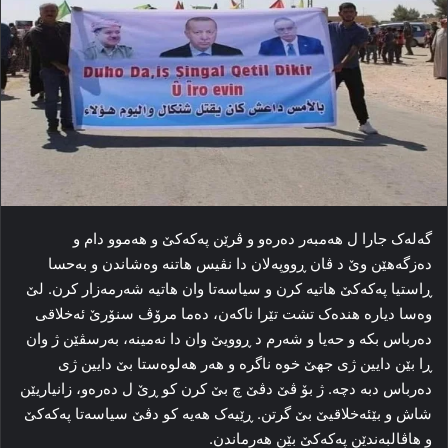
گه‌له‌ک جارا ل هەمبه‌ر ده‌ره‌و و ڤرێن پەکەکێ و هه‌موو دام و
ده‌زگه‌هێن وێ د ڤان ڕووپه‌لان دا نڤیس هاتنه‌ وه‌شاندن و به‌حسا
ڕاستیا پەکەکێ هاتیه‌ کرن و سیاسەتا وان ھاتیە شەرمەزار كرن. لێ
وەسا دیارە هنده‌ک تشت تێرا ناکه‌ن، ده‌ما مرۆڤ سنۆرێ ئه‌خلاقی
ده‌رباس بکه‌ و حه‌یا و شەرم د ڕوویێ وان دا نه‌مینه‌، به‌رسڤێن ژ وان
ڕا بێن دایین ژی جهێ خوه‌ ناگره‌ و هه‌ر هه‌لوه‌ستا بێ دایین ژی
ده‌رباس دبه‌ دچه‌. ژ بۆ ڤێ دڤێ چ بێ کرن کو ڕێ ل ده‌ره‌و، زانیاریێن
شاش و بێئەخلاقیێ بێ گرتن. ڕێیه‌ک هه‌یه‌ کو دڤێ سیاسه‌تا پەکەکێ
و هاڤالبه‌ندێن پەکەکێ بێن هه‌رماندن.