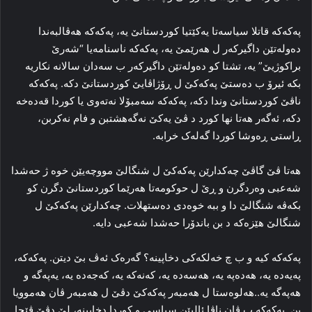
پەکەکە قاتلا سیاسه‌تا یه‌کێتیا کوردستانێ یه‌، پەکەکە هه‌ڤالبه‌ندا
ده‌وله‌تێن داگیرکه‌ر ل هه‌رێمێ یه‌، پەکەکە ناسنامه‌یا “شه‌رێ
براکوژیێ” یە، تشتا کو ده‌وله‌تێن داگیرکه‌ر ب سه‌دان سالانە نکاریە
بکه‌ ئیرۆ ب دەستێ پەكەكێ ل ڕۆژاڤایێ کوردستانێ دكە. پەکەکە
ناڤێ کوردستانێ وندا دکه‌، پەکەکە سه‌مبۆلا نه‌ته‌وی یا کوردا قه‌ده‌خه‌
دکه‌، ئه‌گه‌ر هه‌تا نها کورد د ڤێ یەكێ نەگەھشتبن و فام نه‌کربن،
ڕاستی ڕه‌وشا کوردا گه‌له‌ک خرابه‌.
هه‌تا ڤێ گاڤێ چه‌کدارێن پەکەکێ ل شنگالێ مووچه‌یێن خوه‌ ژ حه‌شدا
شه‌عبی وه‌ردگرن و ڕێ ل حوکومه‌تا هه‌رێما کوردستانێ دگرن کو
بکه‌ڤه‌ شنگالێ دا و ببه‌ خوه‌دی ده‌ستهلات. چه‌کدارێن پەکەکێ ل
شنگالێ هێزه‌که‌ د بن باندۆرا حه‌شدا شه‌عبی دایە.
پەکەکە کیه‌ و ب چ خه‌لکه‌کی دخاپینه‌؟ گه‌ره‌ک ئه‌ڤ بێ دیتن. پەکەکە،
پەیەدە یه‌، هەدەپە یه‌، هەسەدە یه‌، کەنەکە یه‌، کەجەدە یه‌، یەپەگە و
هەپەگە یه‌..هه‌لوه‌ستا ل هەمبه‌ر پەکەکێ دڤێ ل هەمبه‌ر ڤان هه‌موویا
بن. پەکەکە ب ڤان ناڤا ئالیێن سیاسی و کوردا دخاپینه‌، لێ دڤێ ڤێجا