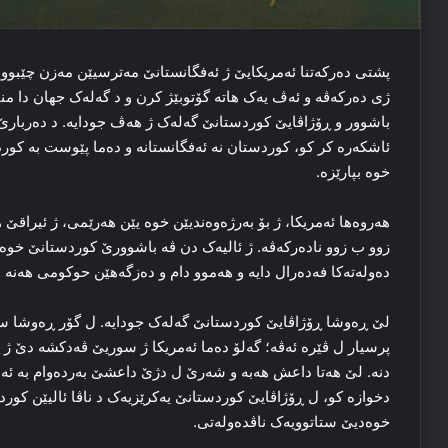
پشتی ده‌رکه‌تنا ئەمریکایێ ژ ئه‌فگانستانێ مه‌ترسیێن مه‌زن چێبو
ژی ده‌رکه‌ڤه‌ و ئه‌ڤ یه‌ک هاته‌ گۆتوبێژ کرن و د گه‌له‌ک جهان دا 
باشوور و ڕۆژاڤایێ کوردستانێ گه‌له‌ک ژ هه‌ڤ جودایه‌. د ده‌ربارێ
ئاشکه‌ره‌ کر کو، کوردستان نه‌ ئه‌فگانستانە و ده‌ما پێوست بە کورد
خوه‌ بپارێزه‌.
هه‌روه‌ها ئەمریكا، ژ بۆ به‌رژه‌وه‌ندیێن خوه‌ یێن هه‌رێمی، ژ ئیرا
زوو ب زوو نادەركەڤە. ژ ئالیه‌ک دن ڤه‌ باشوورێ کوردستانێ خوه‌دی
ده‌وله‌ته‌کا فه‌ده‌رال دایە و هه‌موو دام و ده‌زگه‌هێن حوکومی هه‌نه
لێ ڕه‌وشا ڕۆژاڤایێ کوردستانێ گه‌له‌ک جودایه‌. ل گۆر ڕه‌وشا سو
پرسیار ل ڤێرە ئەڤە؛ گه‌لۆ ده‌ما ئەمریكا ژ سوریێ ڤه‌دکشه‌ دێ ژ
دنه‌. لێ هه‌تا داعش هه‌به‌ و شه‌رێ ل دژێ داعشێ به‌رده‌وام به‌ ئەم
دخوازه‌ کو، ل ڕۆژاڤایێ کوردستانێ یه‌کرێزیه‌ک د ناڤا ئالیێن کورد
خوه‌دیێ ستاتوویه‌ک ناڤده‌وله‌تی.