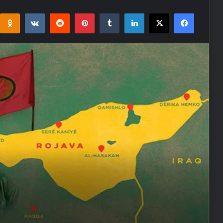
i
takte
Reddit
Pinterest
Tumblr
LinkedIn
Facebook
X