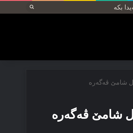
پەیدا
بکە
ل شامێ ڤەگەرە
ل شامێ ڤەگەرە