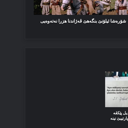
شۆرەشا ئیلۆنێ بنگەھێ ڤەژاندنا ھزرا نەتەوەیی
یل پێکڤە
رتییێ نینە