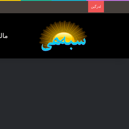
لەزگین
مال