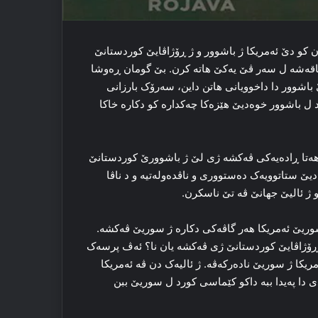
ون کو دێ ئەمریكا ژ باشوور و ژ ڕۆژاڤایێ کوردستانێ
مناقه‌شه‌ ل سه‌ر ڤێ یه‌کێ هاته‌ کرن. بێ گومان ڕه‌وشا
 باشوور دا داخوویانی هاتن داین، سه‌رۆک بارزانی
 ل باشوور خوه‌دیێ هێزه‌کا چه‌کدارە کو دکاره‌ خاکا
قێ هه‌تا ڕاده‌یه‌کی ڤه‌کشه‌ ژی لێ ژ باشوورێ كوردستانێ
ێ ستاتوویه‌ک دەستووری و ناڤده‌وله‌تیه‌ و د ناڤا
‌ و ژ ئالیێ جهانێ ڤه‌ تێ ناسکرن.
ریێ ئەمریكا هه‌ر گاڤه‌کی دکاره‌ ژ سوریێ ڤه‌کشه‌.
 ڕۆژاڤایێ کوردستانێ ژی ڤه‌کشه‌ یان نا؟ ئه‌ڤ پرسه‌ک
ریكا ژ سوریێ نادەرکه‌ڤه‌. ژ ئالیه‌ک دن ڤه‌ ئەمریكا
ی دا په‌یدا ببه‌ داکو کێماسی کورد ل سوریێ ببن