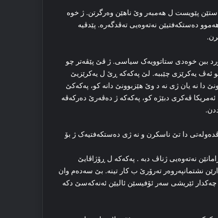
ه‌ستێن پێویست ل ھەمبەر وێ ناھێن وەرگرتن. ژ خوه‌
ه‌موو ده‌ستکه‌فتیێن نه‌ته‌وەیی ته‌ڤدگه‌ره‌. پێدڤیە
رن.
کورد ببن خوه‌دی ستاتوویه‌ک سیاسی. ژ ڤێ پێڤه‌تر چو
کو ئه‌ڤ یه‌کرێزی چێببە. لێ پەكەكە ڕێ ل یه‌کرێزیێ
وونێ دا نه‌ یان ژی نه‌ د وێ هێزبوونێ دانە کو، پەكەكێ
 ئەمریكا ڤه‌کری دبێژه‌ کو، پەكەكە ژ ده‌ڤه‌رێ ده‌رکه‌ڤه‌
ددن.
اڤده‌وله‌تی دا تێ ناسکرن و نه‌ ژی ده‌ستکه‌فتیه‌ک ژ بۆ
انێن نه‌ته‌وەیی ژناڤ دبه‌ . پەکەکە ل ڕۆژاڤایێ
ێن نشتمانپه‌روه‌ر ته‌رۆرێ ب کار تینه‌. بێ سه‌ده‌م وان
یێن چه‌کدار ئێریشی سەر ئۆفیسێن ئالیێن ئه‌نەکەسێ دکه‌