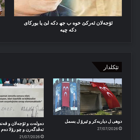
لێ
یا
بورکای
دکه‌
ئۆجەلان ئەركێ خوه‌ ب جھ دکه‌ لێ یا بورکای
چیه‌
دکه‌ چیه‌
تێکلدار
دوهی ل دیاربەکر و ئیرۆ ل بسمل
دەولەت و ئۆجەلان و قەند
27/07/2026
تەڤدگەرن و چو رۆلا دەم پا
21/07/2026