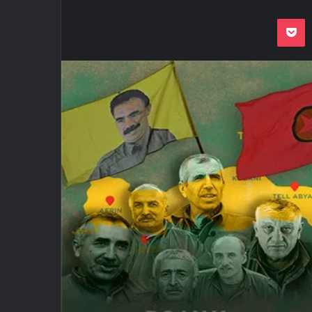
Odnoklassnik
Pocket
VKon