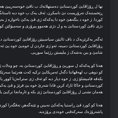
نها ل ڕۆژاڤایێ کوردستانێ ده‌ستهلاتەك ب ناڤێ خوه‌سه‌رییێ ھەیە
ڕێخستنه‌ک ته‌رۆریست تێ ناسکرن. ئه‌ڤ یه‌ک ب خوه‌ دبه‌ ئاستانگا
کوردا. ژ خوه‌ د بنگه‌هێ خوه‌ دا پەكەكە ژی ڤێ یه‌کێ ناخوازه‌ ژ به
دژی ناڤێ کوردستانێ یە و ل دژی ھەموو پیرۆزی و سه‌مبۆلێن کوردس
ئه‌گه‌ر یه‌کرێزیه‌ک د ناڤ ئالیێن سیاسییێن رۆژاڤایێ كوردستانێ دا 
ڕۆژاڤایێ کوردستانێ دمینه‌، ئه‌و ژی جاردن ل خوه‌یێ خوه‌ یێ ئەس
شامێ و ببن به‌شه‌ک ژ ملیسێن رژێما سوریی.
هه‌تا کو پەکەکە ل سوریێ و ڕۆژاڤایێ کوردستانێ به‌، چو وه‌لات ژ 
كو دوھی ب لهه‌ڤهاتنا دگەل ئەمریكایێ ترکیه‌ که‌ت هه‌رێما سه‌رێ
بکه‌ڤە قامیشلۆ ژی. ژ خوه‌ دیار دبە كو ئه‌ڤ ژی ستراته‌ژیا کوور یا 
کوردستانێ و خاکا ئازاد کرین قادا شه‌رێ خوه‌ یێ قرێژ و ڤێ یه‌ک
هه‌مان تشتی ل ڕۆژاڤایێ کوردستانێ ژی بکه‌ و ئارمانجا ترکیێ یا 
هه‌تا كو كورد ڤێ ڕاستیا پەکەکێ نەبینن و تێنەگەھن ته‌ڤگه‌را کورد نک
پاشەرۆژەك سه‌رکه‌ڤتی خوه‌دی پرۆژه‌به‌.