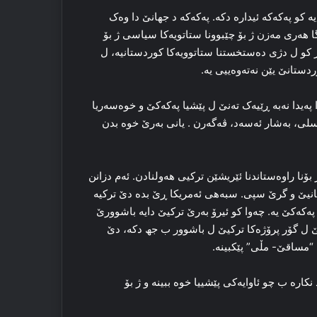
 کو پەکەکە ئیدارە دكە. پەکەکە د جهانێ دا وه‌ک
 هه‌ری مه‌زن ژ بۆ چێبوونا ستاتویه‌کا سیاسی ژ بۆ
‌ر کو ل دژی ده‌ستخستنا ستاتوویه‌کا کوردستانیه‌، ل
تانێ یێن نه‌ته‌وەییی یە.
په‌یدا نه‌به‌ ڕێیه‌ک ته‌نێ ل پێشیا پەکەکێ و خوەسەریا
لی، بەشار ئەسەد، ڤه‌گه‌رن . یانی به‌رێ خوه‌ بدن
بۆنا راوەستاندنا ئێریشێن ترکیی ھەولنادن. ئەم دزانن
کانیێ و گرێ سپی. سبه‌هی ئەمریكا ڕێ بده‌ دێ تركیە
پەكەكێ یه‌. چه‌وا کو ئیرۆ به‌رێ ترکیێ دایه‌ باشوورێ
ێ ل گۆر پرۆژه‌کا ترکیێ ل باشوور ب جھ دکه‌، دێ
“مساقێ- مڵی” پێکبینه‌.
اره‌ ب چو ئاوایه‌کی پێشییا خوه‌ ببینه‌ و ژ بۆ