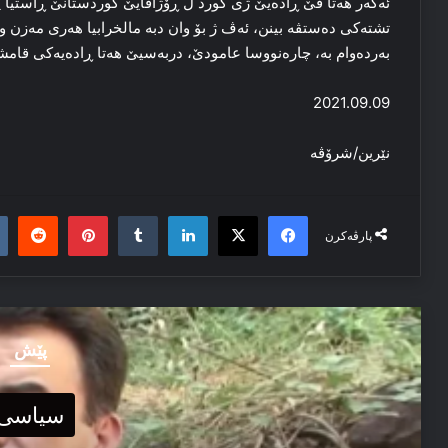
ئه‌گه‌ر هه‌تا ڤێ ڕاده‌یێ ژی کورد ل ڕۆژاڤایێ کوردستانێ ڕاستیا پە
تشته‌کی ده‌ستڤه‌ بینن، ئه‌ڤ ژ بۆ وان دبه‌ مالخرابیا هه‌ری مه‌زن
به‌رده‌وام به‌، چاره‌نووسا عامودێ، دربه‌سیێ هه‌تا ڕاده‌یه‌کی قامش
2021.09.09
نێرین/شرۆڤه‌
it
nterest
Tumblr
LinkedIn
Facebook
X
پارڤەکرن
پێش
سیاسی