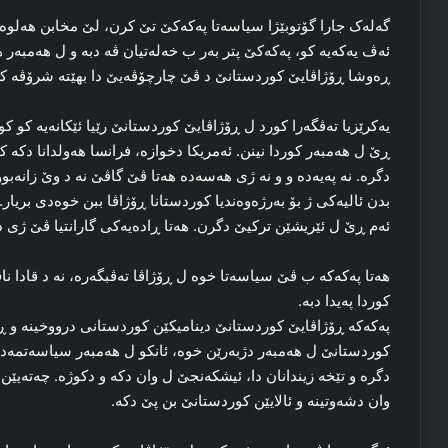
گه‌له‌ک جارا گۆتوبێژا سیاسه‌تا پەکەکێ تێ کرن، لێ مخابن هه‌لو
ئه‌ڤ یه‌که‌یە کو، پەکەکێ پتر به‌ر ب خه‌له‌تیان ڤه‌ دبه‌ و ل هەمبه‌ر ه
ڕه‌وشا ڕۆژاڤایێ کوردستانێ د ڤێ چارچۆڤه‌یێ دا بھێتە شرۆڤه‌ ک
یه‌کرێزیا ته‌ڤگه‌را کورد ل ڕۆژاڤایێ كوردستانێ رێیا ئێكانەیە کو 
ڕێ ل هەمبه‌ر کوردا نینن. ئەمریكا دخوازه‌، فرانسا هه‌ولدانا دکه‌ 
دگره‌. نه‌ پەیەدە و و نه‌ ژی ھەسەدە هه‌تا ڤێ گاڤێ نه‌ د وێ زانه‌ب
بدن ئالیه‌کی ژ بۆ به‌رژه‌وه‌ندیا کوردستانا ڕۆژاڤا ببن خوه‌دی بریار.
ئه‌م ڕێ ل ئێریشێن ترکیێ دگرن. هه‌تا ڕاده‌یه‌کی گارانتیا ڤێ ژی 
هه‌تا پەكەكە ب ڤێ سیاسه‌تا خوه‌ ل ڕۆژاڤا ته‌ڤبگه‌ره‌، نه‌ د قادا ن
کوردا په‌یدا دبه‌.
پەكەكە ڕۆژاڤایێ کوردستانێ دینامیکێن کوردستانی درووخینه‌ و ڕام
کوردستانێ ل هەمبه‌ر دژبه‌رێن خوه‌، ئانكو ل هەمبه‌ر سیاسه‌تمه‌دار
دگره‌ و تێخه‌ زیندانان دا، ئیشکه‌نجێ ل وان دکه‌ و دکوژه‌. چه‌ته‌
وان دشه‌وتینه‌ و ئالایێن کوردستانێ بن پێ دکە.