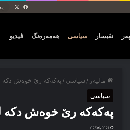
Facebook
X
پەر
نڤیسار
سیاسی
ھەمەرەنگ
ڤیدیو
مالپەر
/
سیاسی
/
پەكەكە رێ خوەش دكە 
سیاسی
پەكەكە رێ خوەش دكە 
07/09/2021