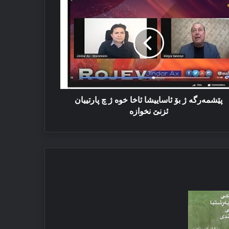
شمه‌رگه‌
ساییشا
خا
ه‌
رتییان
نێ
پێشمه‌رگه‌ ژ بۆ ئاساییشا ئاخا خوه‌ ژ چ پارتییان
وازە
ئزنێ نخوازە