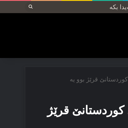
پەیدا
بکە
ردستانێ قرێژ بوو یه‌
کوردستانێ قرێژ