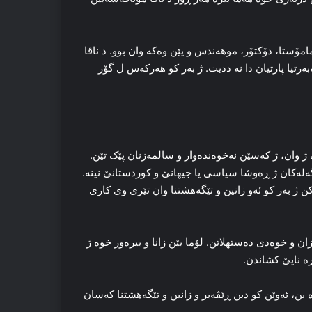
مامۆستا، دۆکتۆر، موهه‌ندس و یێن وه‌که‌ وان بوو. د ناڤا
بەرتیا پارتیان دا نه‌ ددیت. ژ به‌ر کو هه‌رکه‌س ل گۆر
‌ک ژ وان، ژ که‌سێن نه‌خوه‌ندەوار و سالمه‌زنان پێک تێن.
ن ژ به‌ر کو ئه‌و زانین و تێگەهشتنا وان تێری وی کاری
ان و خوه‌دی ده‌ستهلاتن. لۆما یێن زانا و بیره‌ور خوه‌ ژ
‌ نایێ کشاندن.
بن، ئه‌وێن کو دبن ڕێڤه‌بر و زانین و تێگەهشتنا که‌سان