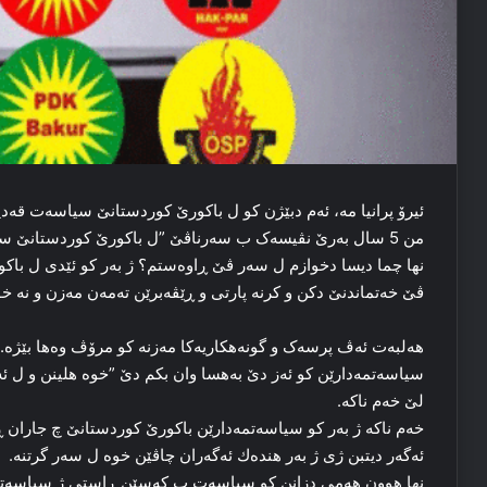
ئیرۆ پرانیا مه‌، ئه‌م دبێژن کو ل باکورێ کوردستانێ سیاسه‌ت قه‌دیا ی
من 5 سال به‌رێ نڤیسه‌ک ب سه‌رناڤێ ”ل باکورێ کوردستانێ سیاسه‌ت قرێژ بوویه‌”. نڤیسیبوو.
نها چما دیسا دخوازم ل سه‌ر ڤێ ڕاوه‌ستم؟ ژ به‌ر کو ئێدی ل باک
ڤێ خه‌تماندنێ دکن و کرنه‌ پارتی و ڕێڤه‌برێن ته‌مه‌ن مه‌زن و نه‌ خ
هه‌لبه‌ت ئه‌ڤ پرسه‌ک و گونه‌هکاریه‌کا مه‌زنه‌ کو مرۆڤ وه‌ها بێژه
سیاسه‌تمه‌دارێن کو ئه‌ز دێ به‌هسا وان بکم دێ ”خوه‌ هلینن و ل 
لێ خه‌م ناکه‌.
خه‌م ناکه‌ ژ به‌ر کو سیاسه‌تمه‌دارێن باکورێ کوردستانێ چ جاران ڕاستی
ئەگەر دیتبن ژی ژ به‌ر هندەك ئەگەران چاڤێن خوه‌ ل سەر گرتنه‌.
نها هوون هه‌می دزانن کو سیاسه‌ت ب که‌سێن ڕاستی ژ سیاسه‌تێ فێ