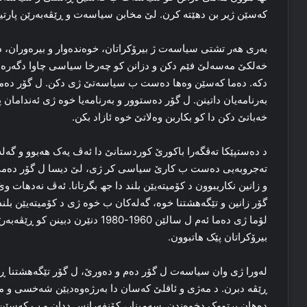
که‌سێن ژیر بن دھێتە كرن. لێ مخابن سیاسه‌ت و ڕێڤه‌بەرێن پارتیا
به‌ری هه‌ر تشتی سیاسه‌ت ژ بیرۆکراتان، خوه‌ندەوار و بیره‌وران، دۆ
خه‌لکێ مه‌سه‌لێ فێم دکن و دزانن کو چه‌رخا سیاسی چاوا دگه‌ره‌
دکه‌. ده‌ما که‌سێن وه‌ها ده‌ست ب سیاسه‌تێ ژی دکن. ل گۆر ده‌مێ،
به‌رنامه‌یان داتینن. ل گۆر ده‌ستوور و به‌رنامه‌یا خوه‌ ژی ئه‌ندامان 
خه‌باتێ دکن دا کو بکاربن وه‌لاتێ خوه‌ ئازاد بکن.
د ده‌ستپێکا ته‌ڤگه‌را باکورێ کوردستانێ دا ئه‌ڤ یه‌ک هه‌بوو و گه
ته‌جروبه‌یی ده‌ست ب کارێ سیاسی کر ژی، لێ دیسا ل گۆر ده‌مێ، که
و زانین نکاریبوون د کۆمیته‌یێن بلند دا جھ بگرتانا. ئه‌ڤ نه‌دهات و
گۆر زانین و تێگەهشتنا خوه‌، گه‌له‌کان ب خوه‌ ژی د کۆمیته‌یێن بلند
لۆما ژی ده‌ما ئه‌م ل سالێن 1960-1980 
بیرۆکراتان پێک هاتبوون.
له‌ورا ژی وان سیاسه‌ت ل گۆر ده‌م و ده‌ورێ، ل گۆر تێگەهشتنا ڕ
ڕێڤه‌ دبرن. د مه‌ژی و ئاقلێ که‌سان دا به‌رژه‌وه‌دیێن شه‌خسی و مال
ده‌هان پرتووک دخوه‌ندن. سه‌مینار، کۆنفه‌رانس ددان و ب که‌سێن دژب