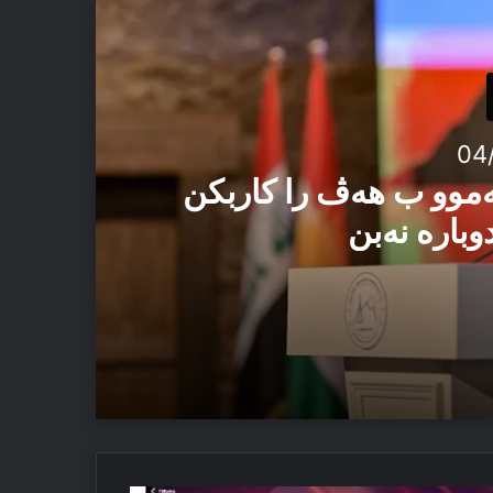
04
ەموو ب هەڤ را کاربکن
وبارە نەبن
 ئەڤ تاوان دوبارە نەبن