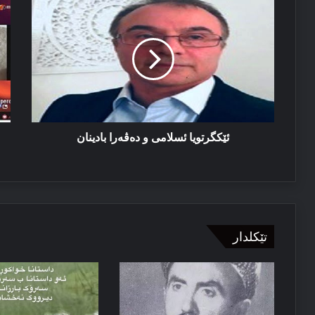
ئێکگرتویا
پێ
ئێزدیۆ رابە ژ خەوێ
ئسلامی
ژ
و
بۆ
دەڤەرا
ئا
بادینان
ئا
خو
ژ
چ
پا
ئز
ئێکگرتویا ئسلامی و دەڤەرا بادینان
نخ
تێکلدار