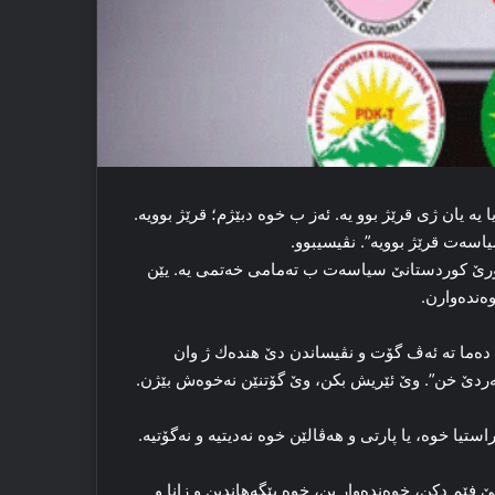
ه‌ یان ژی قرێژ بوو یه‌. ئه‌ز ب خوه‌ دبێژم؛ قرێژ بوویه‌.
ورێ کوردستانێ سیاسه‌ت ب ته‌مامی خه‌تمی یه‌. یێن
وه‌ندەوارن.
‌. ده‌ما ته‌ ئه‌ڤ گۆت و نڤیساندن دێ هندەك ژ وان
ئه‌ردێ خن”. وێ ئێریش بکن، وێ گۆتنێن نه‌خوه‌ش بێژن.
ا خوه‌، یا پارتی و هه‌ڤالێن خوه‌ نه‌دیتیه‌ و نه‌گۆتیه‌.
م دکن، خوه‌ندەوار بن، خوه‌ پێگەھاندبن و زانا و