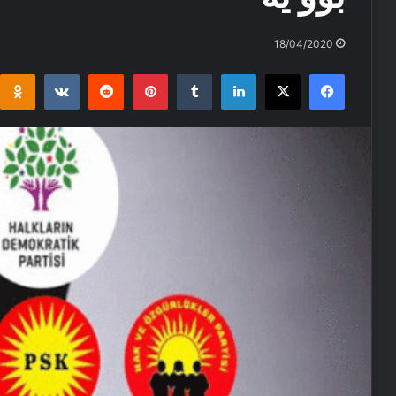
18/04/2020
i
takte
Reddit
Pinterest
Tumblr
LinkedIn
Facebook
X