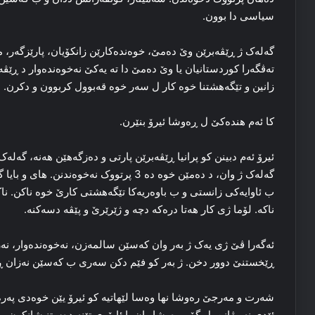
سیاسی دا بوون.
گه‌له‌ک ژ ڕێڤه‌برێن وێ ده‌مێ، خوه‌نده‌کارێن زانکۆیان، پارێزگه‌ر، 
ته‌ڤگه‌را کوردستانیان یا وێ ده‌مێ دا ته‌ یه‌کێ نه‌خوه‌ندەوار د ڕێڤه‌
زانین و تێگەهشتنا خوه‌ کار ل سه‌ر خوه‌ قه‌بوول کربوون و دکرن.
کا ئه‌م هنده‌کێ ل ڕه‌وشا ئیرۆ بنێرن.
ئیرۆ ئه‌م دبینن کو پرانیا ڕێڤه‌برێن پارتی و ده‌زگه‌هێن هه‌نه‌، گه‌له
گه‌له‌ک ژ وان، د ده‌مێن خوه‌ ده‌ 3 پرتووک نه‌خوه‌ندنن. های و بایا گه‌له‌کان ژ ڕه‌وشا سیاسی یا جیهانێ و کوردستانێ نینە.
ب ئاوایه‌کی زانستی و ب باوه‌ریه‌کا تێگەهشتی کارێ خوه‌ ناکن. ناک
ناکه‌. لۆما ژی کار هه‌تا درەكە دچە و ژێرێرێ و پێڤه‌ دسه‌کنه‌.
ئەگەرا ڤێ ژی یه‌ک ژ به‌ر وان که‌سێن سالمه‌زن، نه‌خوه‌ندەوار، نه‌ز
ڕێخستنێ دوور دخن. ژ به‌ر کو فێم دکن سه‌ری ب که‌سێن نه‌زان ڕه
شه‌رت و مه‌رجێ رەوشا نھا وەسا لێھاتیە كو ئیرۆ یێن خوه‌دی په‌ره‌ 
ئێدی نەپیڤانن. ل گۆر ڕه‌وشا وان یا ئابۆری تێنه‌ ده‌ستنیشانکرن.