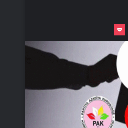
Odnoklassnik
Pocket
VKon