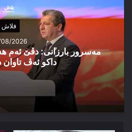
پێش
فلاش
/08/2026
مەسرور بارزانی: دڤێ ئەم ه
داکو ئەڤ تاوان د
04/08/2026
مەسرور بارزانی: دڤێ ئەم هەموو ب هەڤ را کاربکن داکو
04/08/2026