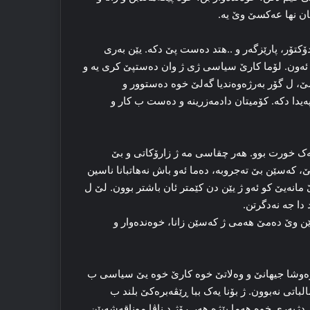
ن نها عه‌کسێ وێ یه‌.
کتۆر، پارێزگه‌ر و ..ھتد ده‌ست پێ دکه‌. یێن به‌ری
 ئه‌ون. لۆما کارێ سیاسی ژی ژ وان ده‌ستپێ کری یه‌ و
 ل گۆر به‌رژه‌وه‌ندیا گه‌لێ خوه‌ ده‌ستوور و
په‌یدا دکه‌. کۆمیتان دادمه‌زرینه‌ و ده‌ست ب کار و
‌له‌ک خورت بوو. هه‌ر چقاسی مه‌ ژ زارۆکاتی و بێ
‌سێن بێ ته‌جروبه‌، ده‌ما ئه‌و باش نه‌هاتبانا ناسین
ێ مانه‌یێ کو ئه‌و ژ یێن دن کێمتر ئان باشتر بوون. لێ ل
 دا جه نه‌دگرتن.
دنێرن دبینن کو ڕێڤه‌به‌رێن وێ ده‌مێ هه‌می ژ که‌سێن زانا، خوه‌ندەوار و
ه‌وشا جیهانێ و وه‌لاتێ خوه‌ کارێ خوه‌ یێ سیاسی ب
باتی نەبوون. ژ بۆنا یه‌ک ببا ڕێڤه‌بره‌کێ بلند ب
ه‌ری خوه‌ هه‌ما بێژه‌ هه‌ر ڕۆژ د ناڤا موناقه‌شه‌یێن