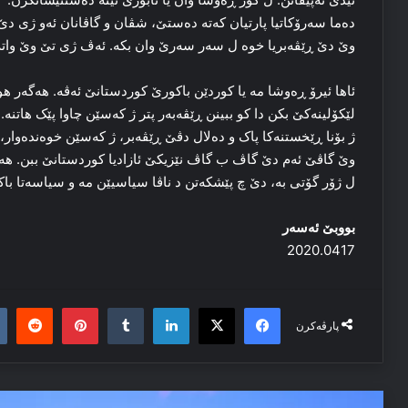
ده‌ما سه‌رۆکاتیا پارتیان که‌ته‌ ده‌ستێ، شڤان و گاڤانان ئه‌و ژی دێ 
وێ دێ ڕێڤه‌بریا خوه‌ ل سه‌ر سه‌رێ وان بکه‌. ئه‌ڤ ژی تێ وێ واته
ئاها ئیرۆ ڕه‌وشا مه‌ یا کوردێن باکورێ کوردستانێ ئه‌ڤه‌. هه‌گه‌ر ه
لێکۆلینه‌کێ بکن دا کو ببینن ڕێڤه‌به‌ر پتر ژ که‌سێن چاوا پێک هاتنه‌.
ژ بۆنا ڕێخستنه‌کا پاک و ده‌لال دڤێ ڕێڤه‌بر، ژ که‌سێن خوه‌ندەوار
وێ گاڤێ ئه‌م دێ گاڤ ب گاڤ نێزیکێ ئازادیا کوردستانێ ببن. هه‌ت
ل ژۆر گۆتی به‌، دێ چ پێشکه‌تن د ناڤا سیاسیێن مه‌ و سیاسه‌تا با
بووبێ ئه‌سه‌ر
2020.0417
it
nterest
Tumblr
LinkedIn
Facebook
X
پارڤەکرن