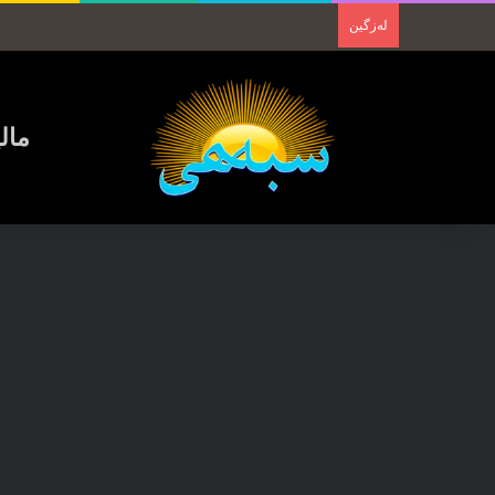
لەزگین
مال