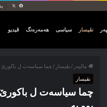
Facebook
X
پەر
نڤیسار
سیاسی
ھەمەرەنگ
ڤیدیو
مالپەر
/
نڤیسار
/
چما سیاسه‌ت ل باکورێ کو
نڤیسار
چما سیاسه‌ت ل باکورێ 
بوو یه‌