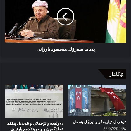
مەسعود
بارزانی
پەیاما سەرۆك مەسعود بارزانی
تێکلدار
دوهی ل دیاربەکر و ئیرۆ ل بسمل
دەولەت و ئۆجەلان و قەندیل پێکڤە
27/07/2026
تەڤدگەرن و چو رۆلا دەم پارتییێ