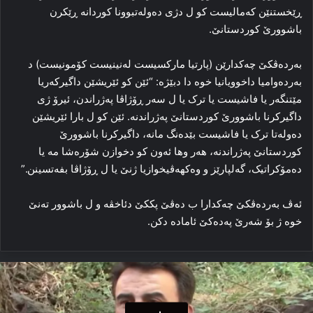
ڕێخستنێن که‌مالیست کو ل دژی ده‌وله‌تبوونا کوردانه‌ ڕێکرن
باشوورێ كوردستانێ.
به‌رده‌ڤکێ چه‌کدارێن (پارتیا مارکسیست له‌نینیست کۆمونیست) د
به‌رده‌وامیا داخوویانیا خوه‌ دا دبێژه‌: “ئێن کو ئێریشێن داگیرکه‌ریا
مێتنگه‌ر یا فاشیست یا ترک یا ل سه‌ر ڕۆژاڤا په‌ژراندن، ئیرۆ ژی
داگیرکرنا باشوورێ کوردستانێ په‌ژراندنه‌. ئێن کو ل بارا ئێریشێن
ده‌وله‌تا ترک یا فاشیست بێده‌نگ مانه‌، داگیرکرنا باشوورێ
کوردستانێ په‌ژراندنه‌، هه‌ر وها ئه‌ون کو دخوازن شۆره‌شا‌ مه‌ یا
ده‌مۆکراتیک، گه‌لپارێز و وه‌کهه‌ڤیخوازیا ژنێ یا ل ڕۆژاڤا بفه‌تسینن.”
ئه‌ڤ به‌رده‌ڤکێ چه‌کدارا ب ده‌ڤێ پککێ دئاخڤه‌ و ل باشوور ته‌نێ
خوه‌ ژ بۆ شه‌رێ پەدەکێ ئاماده‌ دکن.