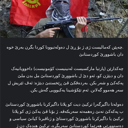
.چه‌پێن که‌مالیست ژی ژ بۆ ڕێ ل ده‌وله‌تبوونا کوردا بگرن به‌رێ خوه‌
دان باشوورێ کوردستانێ
چه‌کدارێن (پارتیا مارکسیست له‌نینیست کۆمونیست) داخوویانیه‌ک
دان و دبێژن کو، ئه‌و دێ ل باشوورێ کوردستانێ مل بدن ملێ
پەکەکێ و شه‌ر بکن. به‌رده‌ڤکێ ڤێ ڕێخستنێ دبێژه‌: ئه‌ڤ ئێریش ل
سه‌ر هه‌موو گه‌لانن. ئه‌م تێکۆشینا یه‌کبوویی گه‌ش بکن.
ده‌وله‌تا داگیرگه‌را تركیێ دیت کو پلانا داگیرکرنا باشوورێ کوردستانێ
ب پەکەکێ ته‌نێ زه‌همه‌ته‌ سەربكەڤە. ژ بۆنا ڤێ یه‌کێ ژی كو پلانا
تركیێ یا داگیركرنا باشوورێ كوردستاێ و ژناڤبرنا كیانێ سیاسی و
دەستوورێی ھەرێما كوردستانێ سەربگرە، تركیێ هنده‌ک دن ژ