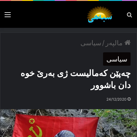
پەیدا بکە
nu
مالپەر
/
سیاسی
سیاسی
چه‌پێن که‌مالیست ژی به‌رێ خوه‌
دان باشوور
24/12/2020