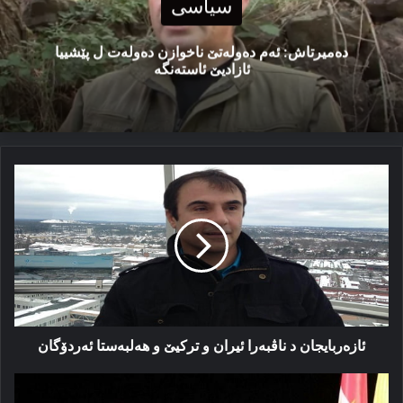
سیاسی
دەمیرتاش: ئەم دەولەتێ ناخوازن دەولەت ل پێشییا
ئازادیێ ئاستەنگە
ئازەربایجان
د
ناڤبەرا
ئیران
و
ترکیێ
و
هەلبەستا
ئەردۆگان
ئازەربایجان د ناڤبەرا ئیران و ترکیێ و هەلبەستا ئەردۆگان
پەیاما
سەرۆك