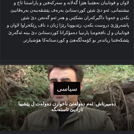
لاوان و قوتابیان نەهێنیا هێزا گەلانە و سەرکەفتن و پاراستنا ئاخ و
نیشتمانی، ئەو دێ شێن کوردستانێ بەرەف پێشڤەببەن بەرەڤانیێ
بکەن و خەونا داگیرکەران بشکێنن و هەر ئەو گەنجن دێ شێن
پاشەرۆژێ دروست بکەن، زێدبوونا رێژا ژنان د ناڤ ڕێکخراوا لاوان و
قوتابیان و ل نافخوەیا پارتییا دەمۆكراتا كوردستانێ دێ بیتە ئەگەرێ
پێشکەفتنا زیاتدەر بو کۆمەڵگەهێ و کوردستانەکا هۆشیارتر.
سیاسی
دەمیرتاش: ئەم دەولەتێ ناخوازن دەولەت ل پێشییا
ئازادیێ ئاستەنگە