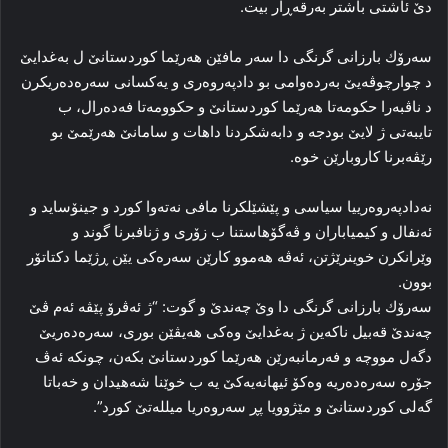
دێ ئاشتی باشتر بەرقەڕار بیت.
سەرۆك بارزانی گرنگی دا سەر مافێن هەرێما کوردستانێ ل بەغدایێ
د چوارچوڤەیێ بەردەوامی بو دادپەروەری و یەکسانی سەرەدەریکرن
د ناڤبەرا حكومەتا هەرێما كوردستانێ و حکوومەتا فەدەرال، ب
تایبەتی ژ لایێ بودجە و دابەشکردنا داهات و سامانێ هەرێمێ بو
رێڤەبرنا کاروبارێن خوە.
نەدادپەروەرییا سیاسی و پێشێلکرنا مافی نەتەوا کورد و جینۆساید و
ئەنفال و کیمیاباران و ڤەگۆهاستنا ب زۆری و ژنافبرنا گوند و
وێرانکرن خوینرێژتن، ئەڤە هەموو کارێن سەرەکی یێن ڕژێما دکتاتۆر
بوون.
سەرۆك بارزانی گرنگی دا وێ چەندێ و گوت: “ژ ئەڤرۆ پێڤە ئەم ڤێ
چەندێ قەبیل ناکەین ژ بەغدایێ وەکی هەیڤێن بوری، سەرەدەریێ
دگەل مووچە و فەرمانبەرێن هەرێما کوردستانێ بکەن، چونکە ئەڤ
جۆرە سەرەدەریە وەکۆ ئیهانەیەکێ یە ب خوێنا شەهیدان و خەباتا
گەلی کوردستانێ و مێژوویا پڕ سەروەریا میللەتێ کورد”.