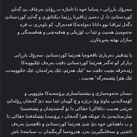
سەرۆك بارزانی د پەیاما خوە دا ئاماژە ب ڕۆلێ بەرچاڤ یێ گەلێ
کوردستانێ دا، ل دەمێ ژناڤبرنا ڕژێما دیکتاتۆری و گەلێ کوردستانێ
دگەل ئیراقـا نوو دانانا دەولەتەکا فەدەرال، كو باوەڕی ب فرە
نەتەوەیێ هەبیت و تێدا ب لۆژیکی و هەڤبەشی و هەڤسەنگی و
سازان بهێتە پەیڕەکرن.
یا پێدڤیتر دەربارێ ناڤخوەیا هەرێما کوردستانێ، سەرۆك بارزانی
دیارکر كو ئەگەر هەرێما کوردستانێ دڤێت بەرەڤ ئێکبوونەکا
زێدەترڤە بچیت دڤێت مە ”ئێك هەرێم، ئێك پەرلەمان، ئێك حکوومەت،
ئێک هێزا پێشمەرگە” هەبیت .
دیسان نەتەوەسازی و نیشتمانسازی پرۆسەیەکا مێژوویی و
کۆمەلایەتی ماوێ وێ درێژە و چ گومان تێدا نینە دێ گەنجان ڕۆلەکێ
ئەرێنی هەبیت دئاڤاکرنا جڤاکی دا بۆ گەشەپێدان و پێشخستنا
شارستانیەتێ دا، چونکە هێزا گەنجان د پرۆسەیا پێشکەفتنا جڤاکی دا
و ب داهێنانێن خوە دێ شێ هەرێما کوردستانێ و ناڤچەیێ بەرەف
ئاشتی و سەقامگیریێ بەن، هەروەسا گرینگیدان ب سیاسەتا باش