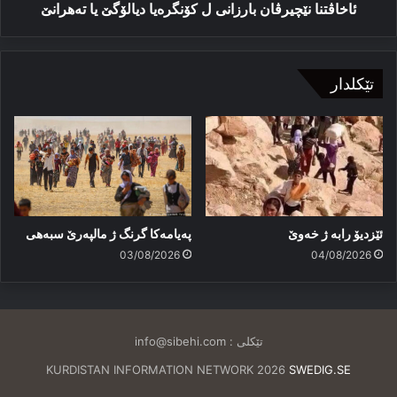
ئاخاڤتنا نێچیرڤان بارزانی ل کۆنگرەیا دیالۆگێ یا تەهرانێ
تێکلدار
ئێزدیۆ رابە ژ خەوێ
پەیامەكا گرنگ ژ مالپەرێ سبەهی
03/08/2026
04/08/2026
تێکلی :
info@sibehi.com
KURDISTAN INFORMATION NETWORK 2026
SWEDIG.SE