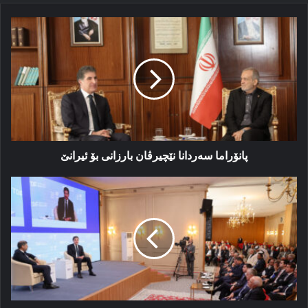
پانۆراما
سەردانا
نێچیرڤان
بارزانی
بۆ
ئیرانێ
پانۆراما سەردانا نێچیرڤان بارزانی بۆ ئیرانێ
ئاخاڤتنا
نێچیرڤان
بارزانی
ل
کۆنگرەیا
دیالۆگێ
یا
تەهرانێ