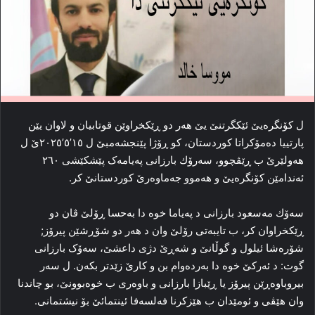
ل کۆنگرەیێ ئێکگرتنێ یێ هەر دو ڕێکخراوێن قوتابیان و لاوان یێن
پارتییا دەمۆكراتا کوردستان، كو ڕۆژا پێنجشەمبێ ل ١٥’٥’٢٠٢٥ێ ل
هەولێرێ ب ڕێڤچوو، سەرۆك بارزانی پەیامەک پێشکێشی ٢٦٠
ئەندامێن کۆنگرەیێ و هەموو جەماوەرێ کوردستانێ کر.
سەۆك مەسعود بارزانی د پەیاما خوە دا بەحسا ڕۆلێ ڤان دو
ڕێکخراوان کر، ب تایبەتی رۆلێ وان د هەر دو شۆڕشێن پیرۆز;
شۆرەشا ئیلول و گوڵانێ و شەڕێ دژی داعشێ، سەۆک بارزانی
گوت: د ئەرکێ خوە دا بەردەوام بن و کارێ زێدتر بکەن. ل سەر
بیروباوەڕێن پیرۆز یا ڕێبازا بارزانی و باوەری ب خوەبوونێ، بو چاندنا
وان هێڤی و ئومێدان ب هێزکرنا فەلسەفا ئینتمائێ بۆ نیشتمانی.