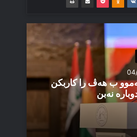
04
ەموو ب هەڤ را کاربکن
وبارە نەبن
 ئەڤ تاوان دوبارە نەبن