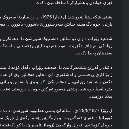
فێری خواندن و هشیارکرنا ساخله‌میێ دکه‌ت.
پشتی شکه‌ستنا شوڕشێ ل ئادارا 1975
پارتی، خوه‌ دگه‌هیننه‌ چیایێن سه‌رسنوورێ باشوور- باکوور، ل ده‌ڤه
شه‌هید زۆراب د وان دو ساڵێن ده‌ستپێکا شوڕشێ دا، دهه‌لکرن و 
رۆله‌کی به‌رچاڤ دگێڕیت. ئه‌و د هه‌ردو ئالیێن ڕێخستنی و له‌شکه‌ر
به‌هدینان په‌یدا دکه‌ت.
د ئێک ژ گه‌ڕێن پێشمه‌رگاتیێ دا، شه‌هید زۆراب دگه‌ل کۆمه‌کا پێشمه
ژ بۆ کارێ ڕیخستنی و له‌شکه‌ری، لێ مخابن هه‌ڤالێن وی کو هه‌مو
دکه‌ن و شه‌هید زۆرابی، ل ده‌ڤه‌ره‌کێ، کو بۆ وی یا نه‌ناس و بیا
مێرخاسیا خوه‌ شیا، پشتی هه‌موو ئه‌رکێن خوه‌ ب دروستی ئه‌نجام دای
پیلانا دوژمنی.
ل رۆژا 25/5/1977 ێ، ساڵه‌کێ پشتی هه‌لبوونا شورشێ،
کووراتیا ده‌ڤه‌رێ ڤه‌دگه‌ڕیت بۆ باره‌گایێن پێشمه‌رگه‌ی ل نێزیک سن
خوه‌ ل کۆماته‌ی، ئه‌و ل وارگه‌هێ (زۆما) بێلمبیرێ، یا کو دکه‌ڤیته‌ ن