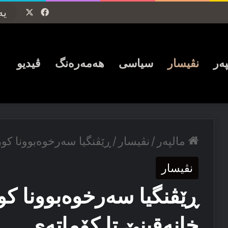
Facebook
X
پەر
نڤیسار
سیاسی
ھەمەرەنگ
ڤیدیو
مالپەر
/
نڤیسار
/
ڕێڤنگیا سه‌رخوه‌بوونا کور
نڤیسار
ڕێڤنگیا سه‌رخوه‌بوونا ک
خانه‌قینێ تا کۆماته‌ی