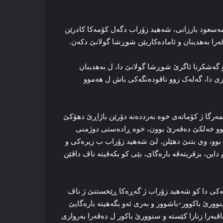
، ب ڕاسپاردنا سه‌رۆک مه‌سعود بارزانی، شه‌هید زۆراب دگه‌ل کۆمه‌کا کادرێن
‌را به‌هدینان و ئاماده‌کاریێن شوڕشا گولانێ دکه‌ن.
گه‌شکرنا ئاگرێ شوڕشا گولانێ دا، ل به‌هدینان
ی دا، گه‌له‌ک زوو ناڤوده‌نگه‌کی باش ل هه‌موو
‌رگا ژ کۆماته‌ی خوه‌ به‌ردده‌نه‌ دۆرێن باژاڕێ دهۆکێ
و خه‌لکێ ده‌ڤه‌رێ بوون، خوه‌ ڕاده‌ستی دوژمنی
نی بوو، وی بتنێ دهێلن. لێ شه‌هید زۆراب ب زیره‌کی و
ن، بزڤریته‌ڤه‌ باره‌گای، بێی کو بکه‌ڤیته‌ ناڤ داڤێن
 د ده‌مه‌کی دا کو شه‌هید زۆراب ژ گه‌ڕه‌کا ڕێخستنێ ژ ناڤ
وورێ باکوور-باشوور و به‌ری ئه‌و بگه‌هیته‌ باره‌گایێ
اڤبه‌را زنارا کێسته‌ و سنوورێ باکور ل ده‌ڤه‌را به‌رواری