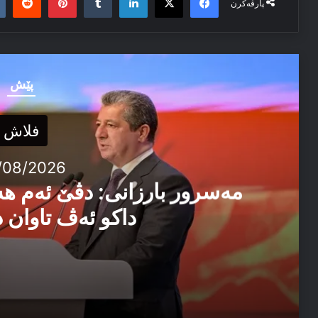
پارڤەکرن
پێش
فلاش
/08/2026
مەسرور بارزانی: دڤێ ئەم ه
داکو ئەڤ تاوان د
04/08/2026
مەسرور بارزانی: دڤێ ئەم هەموو ب هەڤ را کاربکن داکو