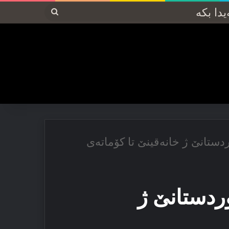
پەیدا
بکە
دستانێ ژ خانه‌قینێ تا کۆماته‌ی
وردستانێ ژ