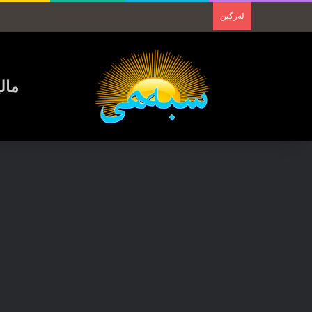
لەزگین
مال