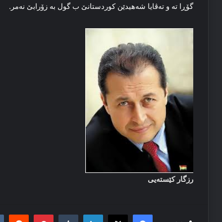
گۆڕا ته‌ و ته‌ڤایا شه‌هیدێن کوردستانێ ب گول به‌ زۆرابێ نه‌مر.
رزگار كێستەیی
it
nterest
Tumblr
LinkedIn
Facebook
X