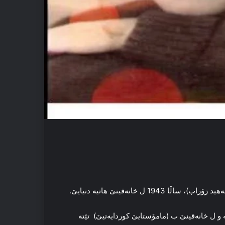
 خانه‌قینێ هاتیه‌ دنیایێ.
ه‌ و ل خانه‌قینێ ب (مامۆستایێ کوردایه‌تیێ) تێته‌