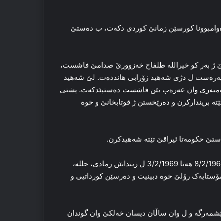
‌ڕه‌ڤانیێ ژ به‌رده‌وامبوونا کورسێن زمانێ کوردی دکه‌ت، ب ده‌ستێ
غدایێ. لێ ژ به‌ر کو خیرالله‌ طلفاح خه‌زوورێ صدامێ فاشست،
ژادپه‌ره‌ست ل دژی شه‌هید زۆرابی هاندده‌ت. لێ شه‌هید
هه‌مبه‌ری وان عه‌ره‌ب یێن فاشست ده‌ستپێدکه‌ت. پشتی
ته‌ بریندارکرن و ده‌رێخستن ژ قوتابخانێ و خوه‌
ژ به‌ر رۆلێ وی یێ قاره‌مانانه‌ ل دژی به‌عسیا، شه‌هید زۆراب ل 8/2/1963 هه‌تا 3/2/1969 ل زیندانێن رمادی، حلله‌،
امۆستایه‌ک رۆلێ خوه‌ دبینیت و ده‌رسێن کورداتیی و
دبیته‌ پێشمه‌رگه‌ و ل وان ساڵان دیسان خه‌لکێ وان گوندان