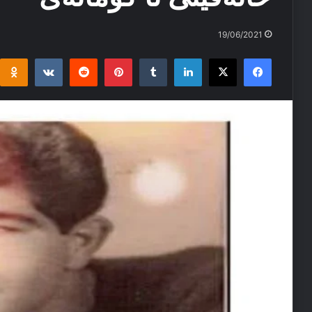
19/06/2021
i
takte
Reddit
Pinterest
Tumblr
LinkedIn
Facebook
X