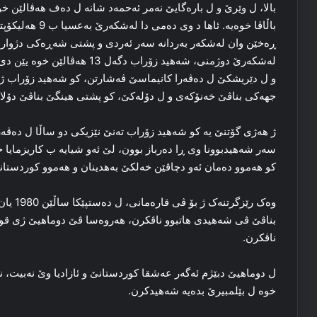
بالا، ل وێرێ و ل باره‌گایێ نه‌مر ئه‌حمه‌د شانه‌ ل ده‌ف هه‌ڤالێن خوه
باڵاڤا خوه‌یه‌. ئا
له‌شکه‌رێ دوژمنی، شه‌هید زۆراب
و ل دێریشکێ ل ده‌ڤه‌را کانیماسێ ڤه‌شارتن، کو شه‌هید زۆراب ژی 
جهه‌کی بناڤێ خه‌نۆکه‌ی و ل دۆله‌کێ، کو پشتی هینگێ بناڤێ دۆلا شه
سه‌ر شه‌هیدبوونا وی ڕا ده‌رباز بوون، لێ ئه‌و شیایه‌ ب کاریزمایا خو
کو هه‌موو ده‌مان ئه‌و دچاڤێن خه‌لکێ به‌هدینان و هه‌موو کوردستان
وه‌ک رێ
بناڤێ ڤی شه‌هیدی هاتبوو ناڤکرن، هه‌روه‌سا ڤێ دوماهیێ ژی قوتا
ناڤکرن.
ل دوماهیێ دبێژم ئه‌گه‌ر عه‌شقا کوردستانێ و ئازادیا وێ نه‌بیت، نه
خوه‌ ل بێلمبیرێ بده‌یه‌ شه‌هیدکرن.