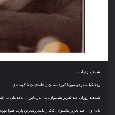
شه‌هید زۆراب
ڕێڤنگیا سه‌رخوه‌بوونا کوردستانێ ژ خانه‌قینێ تا کۆماته‌ی
شه‌هید زۆران عبدالعزیز پشتیوان، یێ به‌رنیاس ل به‌هدینان ب (شه‌هید زۆراب)، ساڵا 1943 ل
بابێ وی، عبدالعزیز پشتیوان، ئێک ژ دامه‌زرێنه‌رێن پارتیا هیوا بووی