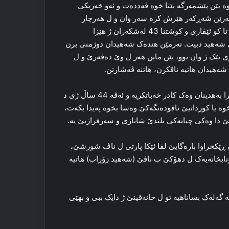
‌ یێن پێشمه‌رگه‌ بێنا خوه‌ ڤه‌دده‌ت و ئه‌و خه‌ریکی
ها د وی ده‌می دا له‌شکه‌رێ به‌عسیا ب 9 هه‌لیکۆپته‌رێن شه‌ڕکه‌ر هێرش کره‌ سه‌ر وان و ل هه‌رچار
ڕه‌خێن وان له‌شکه‌ر به‌ردانه‌ سه‌ر ئه‌ردی و پشتی شه‌ڕه‌کی دژوار تا کو ئێڤاری و کوشتنا 43 له‌شکه‌ران ژ هێزا
 دگه‌ل 13 هه‌ڤالێن خوه‌ یێن دی شه‌هید دبیت. تەرمێن هندەک شەهیدان دوژمنی برن
ئێک ژ وان بوو، یێن ماین هه‌ر ل وێ ده‌ڤه‌رێ و ل
‌هیدان هاتیه‌ ناڤکرن، هاتنه‌ ڤه‌شارتن.
ژ هه‌ژی گۆتنێ یه‌ کو شه‌هید زۆراب ته‌نێ نێزیکی دو ساڵا ل ده‌ڤه‌را به‌هدینان وه‌ک کادر خه‌باتکریه‌ و ئه‌ڤه‌ 44 ساڵ ژی د
ه‌ یا کورداتیێ ناڤوده‌نگه‌کێ وه‌سا بخوه‌ په‌یدا بکه‌ت،
ێ دا وه‌کی چیایه‌کی بلندێ شانازی و سه‌رفرازیێ یه‌.
زگرتنه‌ک ژ بۆ ڤی قاره‌مانی، ل ده‌ستپێکا ساڵێن 1980 یان ڕێکخراوا باره‌گایێ لقا ئێکا پارتی ل ناڤ شورشێ،
بخانه‌یه‌ک ل دهۆکێ ب ناڤێ (شه‌هید زۆراب) هاتیه‌
‌ گه‌له‌ک بساناهیە تو ل خانه‌قینێ ژ دایک ببی و بھێی