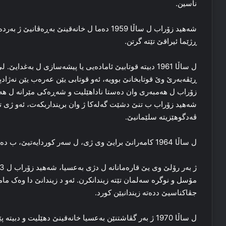
ناسین.
شه‌هید زۆراب ل ساڵا 1959 ده‌ما ل خانه‌قینێ به
ڕژێما ئیراقێ تێته‌ گرتن.
ل ساڵا 1961 دبیته‌ قوتابیێ ئاماده‌یی یا پیشه‌سازی ل به‌
ڕێڤه‌به‌رێ وێ قوتابخانێ بوویه‌، ئه‌و قوتابی یێن عه‌ره‌ب یێن نه‌
زۆراب ل هه‌مبه‌ری وان ده‌ستا ناداهێلیت و شه‌ڕه‌کی مێرانه‌ ل 
شه‌هید زۆراب ب تنێ دشێت گه‌له‌کا ژ وان برینداربکه‌ت، ئه‌و ژی تێ
ڤه‌دگوهێزیته‌ سلێمانیێ.
ل ساڵا 1964 کامه‌رانێ برایێ وی ژی، ل سه‌ر کوردایه‌تیێ، ب ده‌ستێ حکومه‌تا ئیراقێ تێته‌ شه‌هیدکرن.
مۆسل و نوگره‌ سه‌لمان تێته‌ زیندانکرن. ئه‌و د زیندانێ دا وه‌ک م
جڤاکناسیێ دده‌ته‌ زیندانیێن کورد.
ل ساڵا 1970 ژ به‌ر گڤاشتنێن به‌عسیا خانه‌قینێ دهێلیت و 