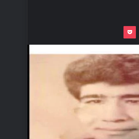
Odnoklassnik
Pocket
VKon