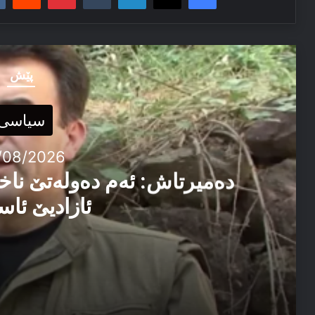
پێش
سیاسی
/08/2026
دەمیرتاش: ئەم دەولەتێ ناخ
ئازادیێ ئاس
06/08/2026
دەمیرتاش: ئەم دەولەتێ ناخوازن دەولەت ل پێشییا ئازاد