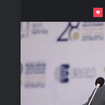
Odnoklassnik
Pocket
VKon