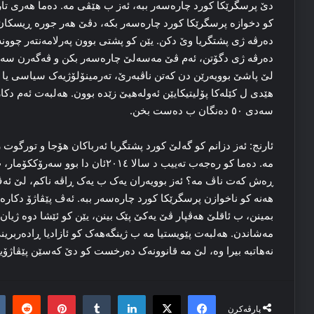
دێ پرسگرێکا کورد چاره‌سه‌ر ببه‌، ئه‌ز ب هێڤی مه‌. ده‌ما هه‌ری تا
کو دخوازه‌ پرسگرێکا کورد چاره‌سه‌ر بکه‌، دڤێ هه‌ر جوره‌ ڕیسکان ب
ده‌رڤه‌ ژی پشتگریا وێ دکن. یێن کو پشتی بوون پەرلامه‌نته‌ر چوونه‌ د
ده‌رڤه‌ ژی دگۆتن، ئه‌م ڤێ مه‌سه‌لێ چاره‌سه‌ر بکن و ڤه‌گه‌رن سه‌
لێ پاشێ بوویه‌رێن دن که‌تن ناڤبه‌رێ، ته‌رمینۆلۆژیه‌ک سیاسی یا 
هێدی ل کێله‌کا پۆلیتیکایێن ئه‌وله‌هیێ زێده‌ بوون. هه‌لبه‌ت ئه‌م د
سه‌دی ٥۰ ده‌نگان ب ده‌ست بخن.
ئارنج: ئه‌ز دزانم کو گه‌لێ کورد پشتگریا ئه‌رباکان هۆجا و تورگوت 
مه‌. ده‌ما کو رەجەب تەییب د سالا ۲۰۱٤
ڕه‌ش که‌ت ناڤ مه‌؟ ئه‌ز بوویه‌ران یه‌ک ب یه‌ک ڕاڤه‌ ناکم، لێ ئه‌
هه‌نه‌ کو ناخوازن پرسگرێکا کورد چاره‌سه‌ر ببه‌. ئه‌ڤ پێڤاژۆ دک
بمینن، ب ئاقلێ هه‌ڤپار ڤێ یه‌کێ پێک بینن، یێن کو ئێشا دوه ژیان ک
مه‌شاندن. هه‌لبه‌ت پێویستیا مه‌ ب ژینگه‌هه‌ک کو ئازادیا ڕاده‌ربرین
نه‌هاتبه‌ بیرا وه‌، لێ مه‌ قانوونه‌ک ده‌رخست کو دێ که‌سێن پێڤاژۆی
it
nterest
Tumblr
LinkedIn
Facebook
X
پارڤەکرن