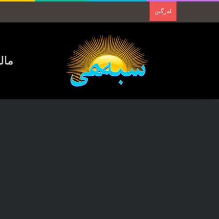
لەزگین
مال