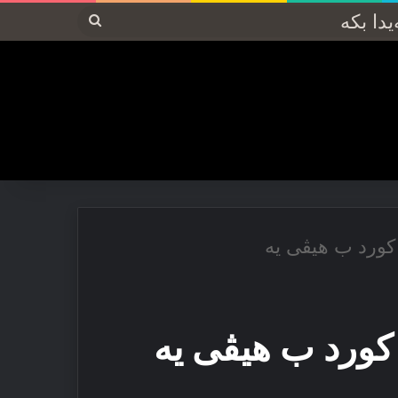
پەیدا
بکە
کورد ب هیڤی یە
کورد ب هیڤی یە