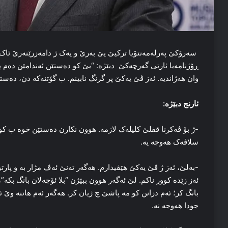
سەرۆکێ پەرله‌مه‌نتۆیا ترکیێ یێ به‌رێ و یەک ژ دامه‌زرێنەرێ ئاک 
ڕۆژنامه‌یا ئارتی گه‌رچه‌کێ دبێژە: “یێ کو ده‌ستێن ئه‌ندامێن ده‌م پا
وان هه‌ژاندیه‌. ئه‌ز ڤێ یه‌کێ پر گرنگ نابینم. ب گۆتنه‌که‌ دن، ده‌سته
ئارنج دبێژه‌:
-ژ بۆ ڤه‌کرنا قفلێ کلیلەک لازمه‌. هوون نکارن ده‌ستێن خوه‌ ب کولم
سلاڤه‌ک هه‌وجه‌ یه‌.
-به‌لێ، ئه‌ز ژ ڤێ یه‌کێ هێڤیدارم. هه‌گه‌ر ته‌نێ ئه‌ڤ مژار به‌ و پا
بانگ کر؛ ئه‌م دزانن کو مه‌ پاشێ چ ژیان کر. هه‌گه‌ر ئه‌م هاتنه‌ وێ
جودا هه‌وجه‌ نه‌.