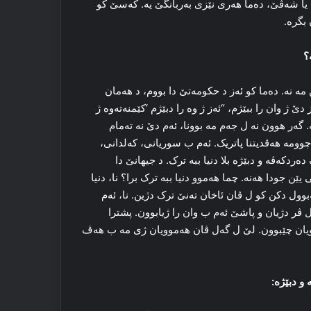
یا شه‌ڤێ، ده‌ما هه‌ری نێزی به‌ربانگێ یه‌. که‌سێ کو
بگره‌.
؟
ه‌ نه‌. ده‌ما کو ئه‌ز د حکومه‌تێ دا بووم، د هه‌مان
ژ وان را ببێژم، “ئه‌ز ژ وه‌ را دبێژم ‘کێمنه‌ته‌وه‌ ژ
ه‌ر هوون نه‌ ل جه‌م مه‌ بوونا، ئه‌م دێ نه‌ ته‌مام
چوومه‌ هه‌ڤدیتنا پاتریک. ئه‌م ب سوریانی، که‌لدانی،
ه‌ردکه‌ڤه‌ و دبێژه‌ بلا دنیا ببه‌ ترک. د جیهانێ دا
ن و به‌لکی ٦ هه‌زار کۆمێن ئه‌تنیکی یێن جودا هه‌نه‌. چما هه‌موو دنیا ببه‌ ترک برا؟ نا، دنیا
م قه‌بوول دکن کو ل ڤان ئاخان ته‌نێ ترک دژین. نا، ئه‌م
 ل ڤر دژیان و پاشێ ئه‌م ب وان را ژیابوون. پشترا
ویان چێبوون. لێ ل گه‌ل ڤان هه‌موویان ژی مە ب هه‌ڤ
 و دبێژه‌: