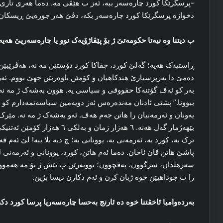
-پرسگرێکا کورد چاره‌سه‌ر ببه‌، ئه‌ز ب هێڤی مه‌. ده‌ما هه‌ری تاری 
دخوازه‌ پرسگرێکا کورد چاره‌سه‌ر بکه‌، دڤێ هه‌ر جوره‌یێ ڕیسکان 
ب دیتنا وه‌ نیه‌تا حکومه‌تێ ژ بۆ پێڤاژۆیه‌ک نوو یا چاره‌سه‌ریێ هه‌یه‌
ڕاستیه‌ک هه‌یه‌؛ گه‌لێ کورد، جڤاکا کورد دۆستێن مه‌ نه‌، هه‌ڤرێیێن م
ده‌مێ دا به‌رپرسیارێ هندکاهیان و کۆمێن باوه‌ریێن جهێ بووم. ئه‌ز دێ 
به‌ر کو ئه‌ڤ گۆتنه‌کا حقووقی و سیاسی یه‌. هوون به‌شه‌ک ژ مه‌ نه‌. گ
ببوونا.” پشتی ئادنان مه‌نده‌ره‌س ئه‌ز دویه‌مین سیاسه‌تمه‌دارم کو 
یه‌ونان و ئه‌رمه‌نیان را هاتن جه‌م هه‌ڤ. ئه‌و به‌شه‌ک ژ مه‌ نه‌. مێرک د
بێهه‌ژمار گه‌ل هه‌نه‌. ٦ هه‌زار زما
ترک به‌، کورد به‌، ئه‌رمه‌نی به‌، یوونانی به‌؛ چ دبه‌ بلا ببه‌! لێ ئه‌
پاشێ هاتن ڤان ئاخان. ده‌ما ئه‌م هاتن، کورد، یوونانی و ئه‌رمه‌نی
سه‌رهلدان، سرگوون، په‌ڤچوون؛ بوویه‌رێن ب ئێش ژ بۆ مه‌ هه‌مو
را ب جوداهیێن خوه‌ ژیان کرن و ئه‌م دکارن دیسا بژین.
به‌رده‌وامیا ئاخڤتنا خوه‌ ده‌ ئارنج به‌حسا چاره‌سه‌ریا پرسا کورد دکه‌