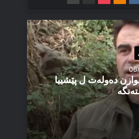
06
وازن دەولەت ل پێشییا
تەنگە
یێ ئاستەنگە