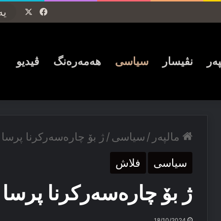
Facebook
X
پەر
نڤیسار
سیاسی
ھەمەرەنگ
ڤیدیو
مالپەر
/
سیاسی
/
ژ بۆ چارەسەرکرنا پرسا 
سیاسی
فلاش
ژ بۆ چارەسەرکرنا پرسا 
18/10/2024