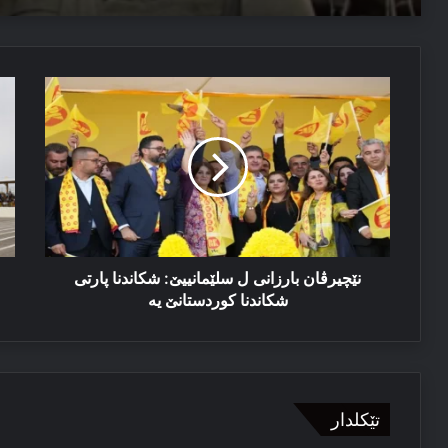
04/08/2026
نێچیرڤان
نێ
مەسرور بارزانی: دڤێ ئەم هەموو ب هەڤ را کاربکن داکو
بارزانی
با
ل
پێ
سلێمانییێ:
یێ
شکاندنا
کە
پارتی
دێ
شکاندنا
بب
کوردستانێ
یە
یە
نێچیرڤان بارزانی ل سلێمانییێ: شکاندنا پارتی
شکاندنا کوردستانێ یە
تێکلدار