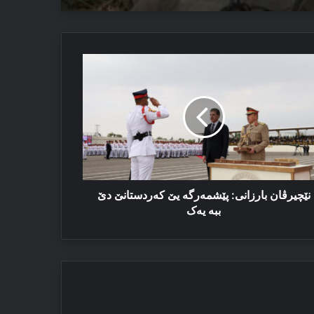
چیرڤان
 ئەڤ تاوان دوبارە نەبن
رزانی:
شمەرگە
ردستانێ
ە
ک
نێچیرڤان بارزانی: پێشمەرگە یێ کەردستانێ دێ
ببە یەک