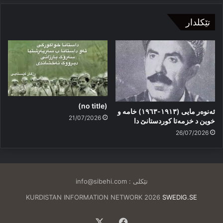
تێکلدار
(no title)
ئەنوەر مایی (١٩١٣-١٩٦٣) خامە و
21/07/2026
خوین د خزمەتا کوردستانێ دا
26/07/2026
تێکلی :
info@sibehi.com
KURDISTAN INFORMATION NETWORK 2026
SWEDIG.SE
Facebook
X