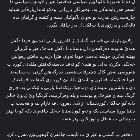
ل دەما ھەبوونا ناکوکیێن سیاسی دنافبەرا هێز و لایەنێن سیاسی دا
لسەر هەر بابەتەکێ بە، نێچیرڤان بارزانی وەکو ئەندازیارەكی شیایە
چارەسەریێن بنەرت بو ئەوان ناکوکیان ببینە و کێشە و گرڤتان بدە
ئالەكی و بەرژوەندیا خەلکی ل بەر چاڤان بگرە.
ژلایێ پارتایەتی ڤە، دبە گەلەک ژ کادرێن پارتی لدەمێ خودا دگەل
هندێ نەبوینە دەرگەهێ دان وستاندنا دگەل هندەک هێز و گروپان
بهێتە ڤەکرن چونکە لدەمێ خودا ئەوان هێزا دژبەریا ماڤێن رەوایێن
خەلکی دکرن، بەلێ بو هندێ کو ئەڤ دەستەکەفتێن مللەتێ کورد ب
هەروەیی نەچن کاک نێچیرڤانی هەمی دەرگەهێن گرتی ب سیاسەتا
خویا حەکیمانە ڤەکرن و ئایندێ مللەتێ کورد ژی گەهاندە قوناغەک
دی و باشترین نمونە ژی دوماهیک رێکەفتنا پارتی و ئێکەتی یە. جارێ
گرنگ نینە ج هێزەک چ پوست و پلە وەرگرتینە، گرنگیا وێ ل وێ خالێ
دایە کو خەلکێ کوردستانێ ژلایێ دەرونی ڤە ئارام ببە و هەست ب
دلنیا بوونا سیاسی بکە و ئەو کوردستانا خەلک چاڤەرێ دکە کو یا بهێز
بە پێدڤی ب عەقل و لوژیکێن بهێز هەنە.
دەڤەر ب گشتی و عێراق ب تایبەت چاڤەرێ گوهورینێن مەزن دکن،