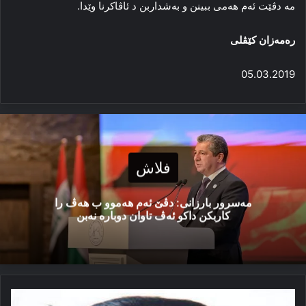
مە دڤێت ئەم هەمی ببینن و بەشداربن د ئاڤاکرنا وێدا.
رەمەزان كێڤلی
05.03.2019
فلاش
مەسرور بارزانی: دڤێ ئەم هەموو ب هەڤ را
کاربکن داکو ئەڤ تاوان دوبارە نەبن
پێتڤیه‌