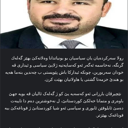
رولا سەرکردەیان یان سیاسیان بو بونیاتدانا وەلاتەکێ بهێز گەلەك
گرنگە، نەخاسمە ئەگەر ئەو کەسایەتیە ژلایێ سیاسی و ئیداری ڤە
خودان سەربوربن، چونکە ئیدارکا باش پێویستی ب چەندین بنەما هەیە
بو هندێ خزمەتا گشتی یا هاولاتیان بهێت کرن.
نێچیرڤان بارزانی ئەو کەسەیە یێ کو ژ گەلەک ئالیان ڤە بویە جهێ
باوەری و متمانا خەلکێ کوردستانێ، ل نەخوشترین دەم دا تایبەت
دەمێ ئابلوقێن ئابوری و سیاسی ئەو شیا کوردستانێ ژ قوناغەکێ ببە
قوناغەک بهێزتر.