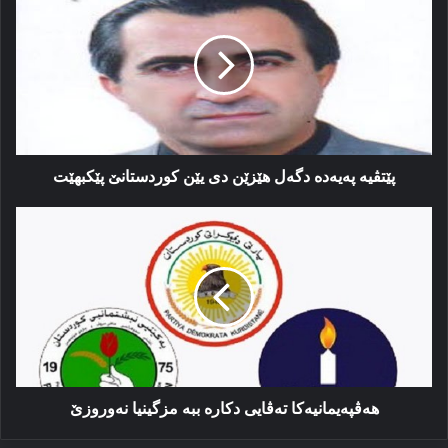
پەیەدە
دگه‌ل
هێزێن
دی
یێن
کوردستانێ
پێکبهێت
پێتڤیه‌ پەیەدە دگه‌ل هێزێن دی یێن کوردستانێ پێکبهێت
هه‌ڤپه‌یمانیه‌كا
ته‌ڤایی
دكارە
ببە
مزگینیا
نه‌وروزێ
هه‌ڤپه‌یمانیه‌كا ته‌ڤایی دكارە ببە مزگینیا نه‌وروزێ