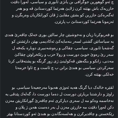
چ ئەو گوهورین جوگرافی بن یانژی ئابوری و سیاسی، لەورا دڤێت
حازریەک باش بهێتە کرن ژلایێ هەرێما کوردستانێ ڤە وبو هەر
ئەگەرەکێ حازربن کو بشێن مڤایێ ژ ڤان کورانکاریان وەربگرن و
ئەزمونا هەرێما کوردستانێ ب پارێزن.
بو قەربوکرنا زیان و نەخوشیێن چار سالێن بوری خەلک چاڤەرێ هندی
یە سیاساتێن گشتی لسەر بنەمایەکێ ئەکادیمی بهێن دارێشتن کو
گەشەیا ئابوری، سیاسی، چڤاکی و رەوشەنبیری دوبارە بکەفە ل
سەر رێ رەوێ خویێ دورست و رولا حزب و رێکخراوێن چڤاکێ
مەدنی، زانکو و بنگەهێن ڤەکولینێ ژی زور گرنگە بو پشتەڤانی کرنا
سەرکردێن سیاسی بو هندێ بزانن ب چ ئاست و چ ئاوا خزمەتا
خەلکی بهێتە کرن.
لڤێرە خالەک دیا گرنگ هەیە ئەوژی هەبونا مەرجعیەتا سیاسی. بو
راوێژ و دارشتنا بریارێن دورست ل دەما دورست دا، گەلەك پێدڤی یە
نەخاسمە وەکو مە ل سەری دیارکری ئەم چاڤەرێ گورانکاریێن مەزن
دکن لەورا دڤێت مە حازرێن مەزن ل بەر دەست هەبن ژ پلان و
رێکخستن و چاڤدیرکرن و هەلسەنگاندن بو هندێ ئەو کوردستانا بهێز