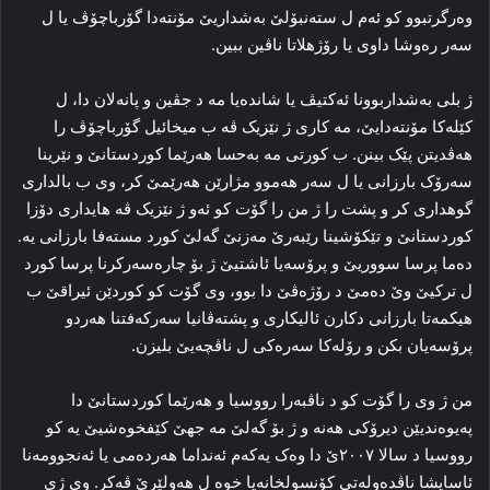
وه‌رگرتبوو کو ئه‌م ل سته‌نبۆلێ به‌شداریێ مۆنتەدا گۆرباچۆڤ یا ل
سه‌ر ره‌وشا داوی یا رۆژهلاتا ناڤین ببین.
ژ بلی به‌شداربوونا ئەکتیڤ یا شاندەیا مه‌ د جڤین و پانه‌لان دا، ل
کێله‌کا مۆنتەدایێ، مه‌ کاری ژ نێزیک ڤه‌ ب میخائیل گۆرباچۆڤ را
هه‌ڤدیتن پێک بینن. ب کورتی مە به‌حسا هه‌رێما کوردستانێ و نێرینا
سه‌رۆک بارزانی یا ل سه‌ر هه‌موو مژارێن هه‌رێمێ کر، وی ب بالداری
گوهداری کر و پشت را ژ من را گۆت کو ئه‌و ژ نێزیک ڤه‌ هایداری دۆزا
کوردستانێ و تێکۆشینا رێبه‌رێ مه‌زنێ گه‌لێ کورد مسته‌فا بارزانی یه‌.
ده‌ما پرسا سووریێ و پرۆسه‌یا ئاشتیێ ژ بۆ چاره‌سه‌رکرنا پرسا کورد
ل ترکیێ وێ ده‌مێ د رۆژه‌ڤێ دا بوو، وی گۆت کو کوردێن ئیراقێ ب
هیکمه‌تا بارزانی دکارن ئالیکاری و پشته‌ڤانیا سه‌رکه‌فتنا هه‌ردو
پرۆسه‌یان بکن و رۆله‌کا سه‌ره‌کی ل ناڤچه‌یێ بلیزن.
من ژ وی را گۆت کو د ناڤبه‌را رووسیا و هه‌رێما کوردستانێ دا
په‌یوه‌ندیێن دیرۆکی هه‌نه‌ و ژ بۆ گه‌لێ مه‌ جهێ کێفخوه‌شیێ یه‌ کو
رووسیا د سالا ۲۰۰۷ێ دا وه‌ک یه‌که‌م ئه‌نداما هه‌رده‌می یا ئه‌نجوومه‌نا
ئاسایشا ناڤده‌وله‌تی کۆنسولخانه‌یا خوه‌ ل هه‌ولێرێ ڤه‌کر. وی ژی