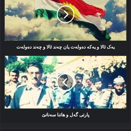
و
یەکە
دەولەت
یان
چەند
ئالا
و
چەند
یەک ئالا و یەکە دەولەت یان چەند ئالا و چەند دەولەت
دەولەت
پارتی
گەل
و
هاتنا
سەناتێ
پارتی گەل و هاتنا سەناتێ