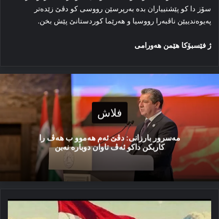
سۆز دا کو پێشنییاران بده‌ به‌رپرسێن رووسی کو دڤێ زێده‌تر
په‌یوه‌ندییێن ناڤبه‌را رووسیا و هه‌رێما کوردستانێ پێش بخن.
ژ فێسبۆکا هێمن هه‌ورامی
فلاش
مەسرور بارزانی: دڤێ ئەم هەموو ب هەڤ را
کاربکن داکو ئەڤ تاوان دوبارە نەبن
یەک
ئالا