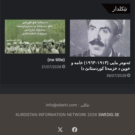
تێکلدار
(no title)
ئەنوەر مایی (١٩١٣-١٩٦٣) خامە و
21/07/2026
خوین د خزمەتا کوردستانێ دا
26/07/2026
تێکلی :
info@sibehi.com
KURDISTAN INFORMATION NETWORK 2026
SWEDIG.SE
Facebook
X