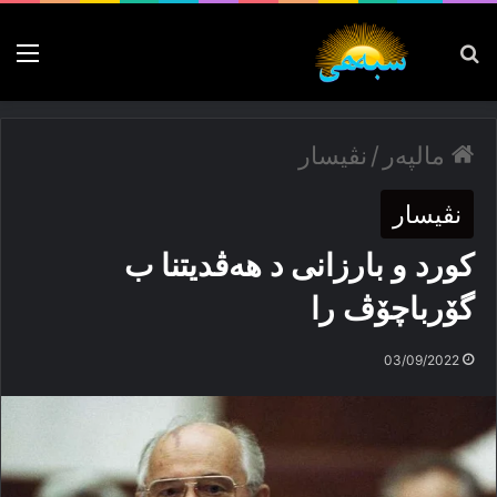
پەیدا بکە
nu
مالپەر
/
نڤیسار
نڤیسار
کورد و بارزانی د هه‌ڤدیتنا ب
گۆرباچۆڤ را
03/09/2022