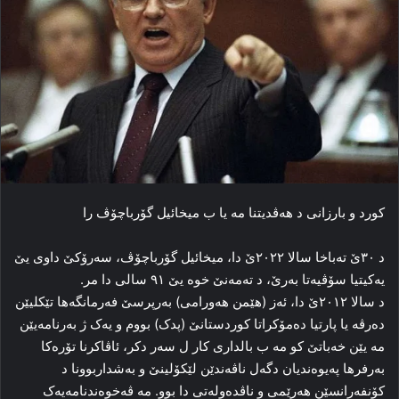
کورد و بارزانی د هه‌ڤدیتنا مه‌ یا ب میخائیل گۆرباچۆڤ را
د ۳۰ێ ته‌باخا سالا ۲۰۲۲ێ دا، میخائیل گۆرباچۆڤ، سه‌رۆکێ داوی یێ
یه‌کیتیا سۆڤیه‌تا به‌رێ، د ته‌مه‌نێ خوه‌ یێ ۹۱ سالی دا مر.
د سالا ۲۰۱۲ێ دا، ئه‌ز (هێمن هەورامی) به‌رپرسێ فه‌رمانگه‌ها تێکلیێن
ده‌رڤه‌ یا پارتیا ده‌مۆکراتا کوردستانێ (پدک) بووم و یه‌ک ژ به‌رنامه‌یێن
مه‌ یێن خه‌باتێ کو مه‌ ب بالداری کار ل سه‌ر دکر، ئاڤاکرنا تۆره‌کا
به‌رفرها په‌یوه‌ندیان دگه‌ل ناڤه‌ندێن لێکۆلینێ و به‌شداربوونا د
کۆنفه‌رانسێن هه‌رێمی و ناڤده‌وله‌تی دا بوو. مه‌ ڤه‌خوه‌ندنامه‌یەک