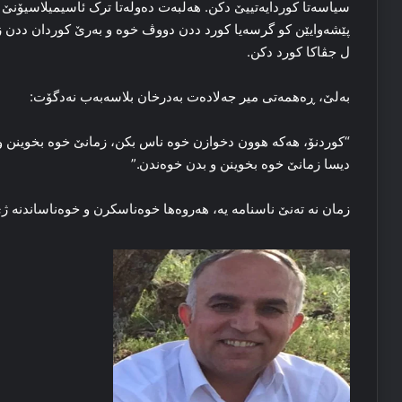
سیاسه‌تا کوردایه‌تییێ دکن. هه‌لبه‌ت ده‌وله‌تا ترک ئاسیمیلاسیۆنێ د
پێشه‌وایێن کو گرسه‌یا کورد ددن دووڤ خوه‌ و به‌رێ کوردان ددن زم
ل جڤاکا کورد دکن.
به‌لێ، ڕه‌همه‌تی میر جه‌لاده‌ت به‌درخان بلاسه‌به‌ب نه‌دگۆت:
“کوردنۆ، هه‌که‌ هوون دخوازن خوه‌ ناس بکن، زمانێ خوه‌ بخوینن و
دیسا زمانێ خوه‌ بخوینن و بدن خوه‌ندن.”
زمان نه‌ ته‌نێ ناسنامه‌ یه‌، هه‌روه‌ها خوه‌ناسکرن و خوه‌ناساندنه‌ 