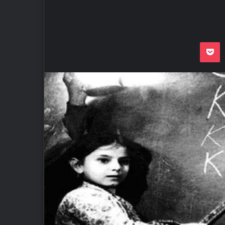
Odnoklassnik
Pocket
VKon