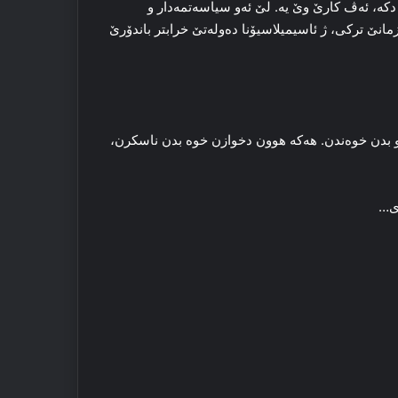
که‌، ئه‌ڤ کارێ وێ یه‌. لێ ئه‌و سیاسه‌تمه‌دار و
انێ ترکی، ژ ئاسیمیلاسیۆنا ده‌وله‌تێ خرابتر باندۆرێ
 بدن خوه‌ندن. هه‌که‌ هوون دخوازن خوه‌ بدن ناسکرن،
ژی…