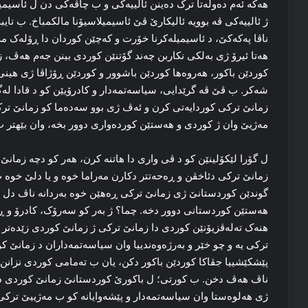
هه‌که‌ ئه‌م ده‌وله‌تا ترک ده‌ینن ئالییه‌کی و ب چاڤه‌کی دن ل ئاسی
ژ ئالییه‌کی ڤه‌ بوویه‌ ئالیکارێ ڤێ ئاسیمیلاسیۆنا مالکمباخ. ب تایب
ناڤا پەکەکێ، د ئاسیمیله‌کرنا خۆرت و که‌چێن کوردان دا ڕۆله‌ک مه
هه‌تا ئیرۆ ژی به‌لکی نکاربن چه‌ند گۆتنێن کوردی بینن جه‌م هه‌ڤ،
کوردێن باکور، هه‌روه‌ها کوردێن باشوور و کوردێن ڕۆژاڤا ژی هی
شه‌کر. ب ڤێ ڤه‌ گرێدایی، سیاسه‌تمه‌دار و کادرۆیێن کو د قادا ل
زمانێ ترکی کوردایه‌تی کرن و ئه‌ڤ ژی بوو سه‌ده‌ما کو زمانێ ترک
مه‌ژیێ وان ژ کوردی و هه‌ستێن کورده‌واری دوور بخه‌، وان بێهتر ب 
ل گۆرا لێکۆلینێن کو د ڤی واری دا هاتنه‌ کرن، هه‌ر کو دچه‌ زمانێ 
زمانێ ترکی دئاخڤن و ڕه‌حه‌تتر دکارن مه‌راما خوە و یا دلێ خوە 
گوندێن کوردستانێ ژی زمانێ ترکی ڕه‌هێن خوه‌ به‌ردانە ناڤ دل 
هه‌ستێن کوردستانی دوور دخه‌. چما؟ ژ به‌ر کو سه‌رۆک، کادرۆ و 
هنه‌ک ته‌له‌ڤزیۆنێن کوردی دا زمانێ ترکی ژ زمانێ کوردی زێده‌تر ده
ترکی یه‌ و چو خێر و به‌رژه‌وه‌ندییا وان سیاسه‌تمه‌داران د زمانێ کو
پێشکێشییا جڤاکا کوردێن باکور دکن، یان ب ته‌مامی کوردی نزانن،
ناڤ هه‌ڤ دخن. ب کورتی؛ ل باکورێ کوردستانێ زمانێ کوردی د خه‌
ژی هه‌لوه‌ستا وان سیاسه‌تمه‌دار و پێشه‌وایانه‌ کو ب مه‌ژییێ ترک