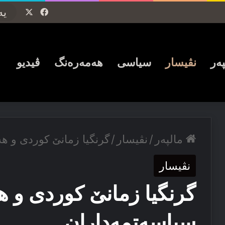
Facebook
X
پەر
نڤیسار
سیاسی
ھەمەرەنگ
ڤیدیو
مالپەر
/
نڤیسار
/
گرنگیا زمانێ کوردی و ه
نڤیسار
گرنگیا زمانێ کوردی و ه
سیاسەتمەداران