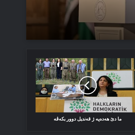
 ئەڤ تاوان دوبارە نەبن
دەپە
ندیل
ور
ەڤە
ما دێ هەدەپە ژ قەندیل دوور بکەڤە