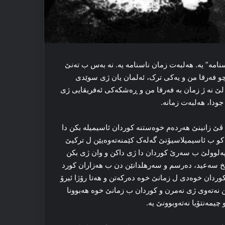
مه‌” یه‌. هه‌لبه‌ت زمان ناسنامه‌ یه‌. نه‌ بەس ب ته‌نێ
ه‌، چو فه‌رقا من و یه‌کی ترک، ئەلمان یان ژی سوێدی
لێ نه‌ ژ زمان به‌ فه‌رقا من و ڕه‌شکه‌کی ئەفریقایی ژی
جودا، هه‌لبه‌ت زمانه‌.
ڤێ زانینێ هه‌رده‌م خوه‌ستنه‌ کوردان ئاسیمیله‌ بکن دا
ا کو ب ئاسیمیلاسیۆنێ گه‌له‌ک کێمنه‌ته‌وه‌یێن ل ترکیێ
 په‌لوولێ ب سه‌رێ کوردان دا ژی داکن و وان ژی بکن
 سه‌عید، ده‌رسم و سه‌رهلدانێن دن ب هه‌زاران کورد
وردان خوه‌دی ل زمانێ خوه‌ ده‌رکه‌تن و هه‌تا رۆژا ئیرۆ
نه‌ته‌وی ژی نه‌مرن و کوردان ب زمانێ خوه‌ هه‌بوونا
مه‌نتۆیا نه‌ته‌وبوونێ یه‌.