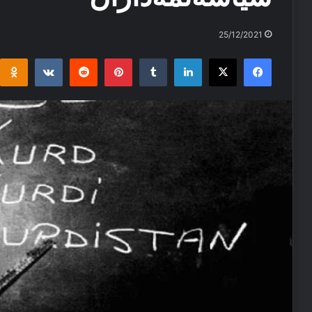
25/12/2021
i
takte
Reddit
Pinterest
Tumblr
LinkedIn
Facebook
X