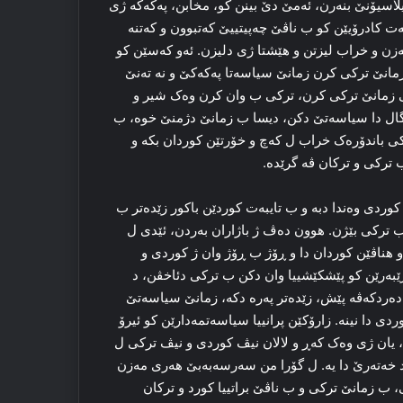
میلاسیۆنێ بنه‌رن، ئه‌مێ دێ بینن کو، مخابن، پەکەکە ژی
ه‌ت کادرۆیێن کو ب ناڤێ چه‌پیتییێ که‌تبوون و که‌تنه‌
‌زن و خراب لیزتن و هێشتا ژی دلیزن. ئه‌و که‌سێن کو
 زمانێ ترکی کرن زمانێ سیاسه‌تا پەکەکێ و نه‌ ته‌نێ
نی زمانێ ترکی کرن، ترکی ب وان کرن وه‌ک شیر و
ه‌گال دا سیاسه‌تێ دکن، دیسا ب زمانێ دژمنێ خوه‌، ب
ی باندۆره‌ک خراب ل که‌چ و خۆرتێن کوردان بکه‌ و
ترکی و ترکان ڤه‌ گرێده‌.
کوردی وه‌ندا دبه‌ و ب تایبه‌ت کوردێن باکور زێده‌تر ب
ب ترکی بێژن. هوون ده‌ڤ ژ باژاران به‌ردن، ئێدی ل
و هناڤێن کوردان دا و ڕۆژ ب ڕۆژ وان ژ کوردی و
ڕێبه‌رێن کو پێشکێشییا وان دکن ب ترکی دئاخڤن، د
‌ردکه‌ڤه‌ پێش، زێده‌تر په‌ره‌ دکه‌، زمانێ سیاسه‌تێ
ردی دا نینە. زارۆکێن پرانییا سیاسه‌تمه‌دارێن کو ئیرۆ
 یان ژی وه‌ک که‌ڕ و لالان نیڤ کوردی و نیڤ ترکی ل
ته‌رێ دا یه‌. ل گۆرا من سه‌رسه‌به‌بێ هه‌ری مه‌زن
ی، ب زمانێ ترکی و ب ناڤێ براتییا کورد و ترکان