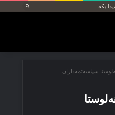
پەیدا
بکە
ەلوستا سیاسەتمەداران
ەلوستا