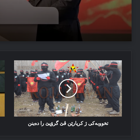
04/08/2026
مەسرور بارزانی: دڤێ ئەم هەموو ب هەڤ را کاربکن داکو
04/08/2026
تخووبەکی
ما
ئێزدیۆ رابە ژ خەوێ
ژ
دێ
کریارێن
هە
ڤێ
ژ
گرۆپێ
قە
را
دو
ده‌ینن
بک
تخووبەکی ژ کریارێن ڤێ گرۆپێ را ده‌ینن