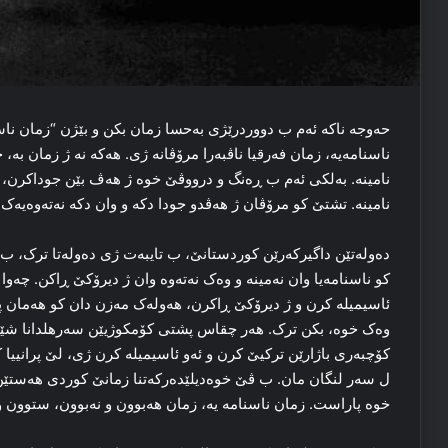
حه‌وجه‌ ناکه‌ ئه‌م ب دووردرێژی به‌حسا زمان بکن و بێژن “زمان ناسنا
ناسنامه‌یە، زمان فەرقیا ناڤبه‌را مرۆڤانه‌ ژی. هه‌که‌ نه‌ ژ زمان ب
نامینه‌. به‌لکی ئه‌م ب ڕه‌نگ و درووڤێ خوه‌ ژ هه‌ڤ بێن جوداکرن، 
نامینه‌. تشتێ کو مرۆڤان ژ هه‌ڤدو جودا دکه‌ و وان دکه‌ نه‌ته‌وه‌یه‌ک 
ده‌وله‌تێن داگیرکه‌رێن کوردستانێ، ب تایبه‌ت ژی ده‌وله‌تا ترک، ب 
کو ناسنامه‌یا وان نه‌مینه‌ و وه‌ک نه‌ته‌وە وان ژ دیرۆکێ ڕاکن. چەو
ئاسیمیله‌ کرن و ژ دیرۆکێ ڕاکرن، هه‌وله‌ک مه‌زن دان کو هه‌مان
وه‌ک خوه‌، بکن ترک. هه‌ر چقاس پشتی کۆمکوژیێن سه‌رهلدانا شێخ
کۆچبه‌ری باژارێن ترکیێ کرن و ئه‌و ئاسیمیله‌ کرن ژی، لێ پرانییا ک
ل سه‌ر لنگان مان. ب ڤێ خوه‌دیلێده‌رکه‌تنا زمانێ کوردی هه‌ستێن 
خوه‌ پاراست. زمان ناسنامه‌ یه‌، زمان هه‌بوون و نه‌بوون، ستوون و چی