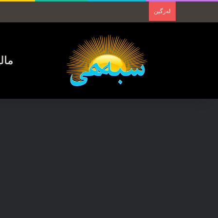
لەزگین
مال