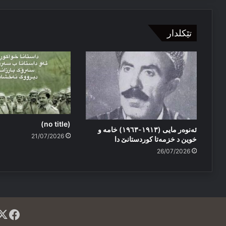
تێکلدار
(no title)
ئەنوەر مایی (١٩١٣-١٩٦٣) خامە و
21/07/2026
خوین د خزمەتا کوردستانێ دا
26/07/2026
ok