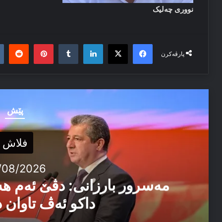
نووری چه‌لیک
it
nterest
Tumblr
LinkedIn
Facebook
X
پارڤەکرن
پێش
فلاش
/08/2026
مەسرور بارزانی: دڤێ ئەم ه
داکو ئەڤ تاوان د