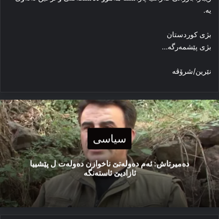
یه‌.
بژی کوردستان
بژی پێشمه‌رگه‌…
نێرین/شرۆڤە
سیاسی
دەمیرتاش: ئەم دەولەتێ ناخوازن دەولەت ل پێشییا
ئازادیێ ئاستەنگە