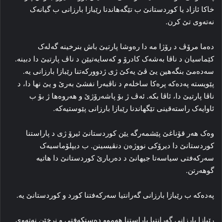
خاکا ئازاد یا کوردستانێ ب تێگەهاندنا رێبازا بارزانی ب گیانه‌ک
نه‌ته‌وی تێ کرن.
ده‌ما مرۆڤ د رۆژا مه‌ دا ره‌وشا پارتیێ باش بنرخینه‌ گه‌له‌ک
کێماسیان د ناڤا به‌شه‌ک کادرۆ و که‌سایه‌تیێن د ناڤ پارتیێ دا دبینه‌.
سه‌ده‌مێ بنگه‌هین یێ ڤێ یه‌کێ ژی ژدوورکه‌تنا رێبازا بارزانی یه‌.
پێویسته‌ پەدەکە پرەکا ساخلەم د ناڤبەرا نفشێ به‌رێ و یێ نها دا، د
ناڤا پارتیێ دا، ئاڤا بکە. ئه‌ڤ ژ بۆ پاشه‌رۆژێ و هه‌روه‌ها ژ بۆ ب
ئاوایه‌ک راسته‌قینی تێگهاندنا رێبازا بارزانی پێوستیه‌که‌.
وه‌ک هه‌ر قۆناغێ پێشمه‌رگه‌ یێن کوردستانێ ئیرۆ ژی د پاراستنا
کوردستانێ دا دیرۆکی نووژه‌ن دنڤیسینن. ب دیپلۆماسیه‌ک
سه‌رکه‌فتی سیاسه‌تا جیهانێ د ده‌ربارێ کوردستانێ دا هاتیه‌
گوهه‌رتن.
پەدەکە ب رێبازا بارزانی گەرانتیا سه‌رکه‌فتنا کورد و کوردستانێ یه‌.
رێبازا بارزانی گەرانتیا پاراستنا هه‌موو ده‌ستکه‌فتی و نرخێن نه‌ته‌وی