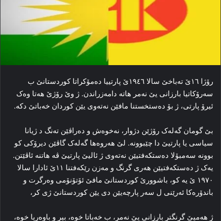
رۆژا ۱٦ێ ته‌باخێ سالا ۱۹٤٦ێ پارتییا ده‌مۆکراتا کوردستانێ ب
سه‌رۆکاتیا بارزانی یێ نه‌مر هاته‌ دامه‌زراندن. ژ وێ رۆژێ هه‌تا وه‌ک
ئیرۆ پارتی، ژ بۆ ده‌ستخستنا مافێن نه‌ته‌وی یێن کوردان خه‌باتێ دکه‌.
بێ گومان گه‌له‌ک رۆژێن دژوار، نه‌خوه‌ش و ده‌راڤێن ته‌نگ د ژیانا
سیاسی یا پارتیێ دا چێبوونه‌. لێ هه‌روه‌ها گه‌له‌ک گاڤێن دیرۆکی کو
بوونه‌ سه‌مبۆلا ده‌ستکەفتیێن نه‌ته‌وی ژ ئالیێ پارتیێ ڤه‌ هاتنه‌ ئاڤێتن.
یەک ژ دەستکەفتیێن هەری گرنگ و مەزن رێکەفتنا ١١ێ ئادارا سالا
١٩٧٠ ێ یە کو، باشوورێ کوردستانێ مافێ ئۆتۆنۆمی وەرگرت و
باندۆرەکا ئەرێنی ل سەر پارچەیێن دی یێن کوردستانێ ژی کر،
ژ هه‌میێ گرنگتر بارزانی یێ نه‌مر، ب خه‌باتا خوه‌، بیر و باوه‌ریا خوه‌،