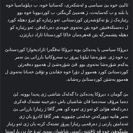
ئالیێ خوه‌ یێ سیاسی و له‌شکه‌ری، که‌ساتیا خوه‌، ب دپلۆماسیا خوه‌
یا بلند و ب که‌سایه‌ت، ژ هه‌میێ گرینگتر، ب کوردبوونا خوه‌ بوو
رێبازه‌ک ژ بۆ ته‌کۆشه‌رێن کوردستانی. ئه‌و رێبازه‌ کو ئیرۆ دهێلە کورد
ل ده‌ستکه‌فتیێن خوە یێن نه‌ته‌وی خوه‌دی ده‌ردکه‌ڤن، ئه‌و رێبازه‌ کو
دهێله‌ پێشمه‌رگه‌ یێن قه‌هره‌مان خاکا کوردستانا ئازاد دپارێزن.
دیرۆکا سیاسی یا پەدەکێ بویە دیرۆکا ته‌ڤگه‌را ئازادیخوازا کوردستانێ
ب خوه‌ ژی. شۆره‌شا ئیلۆنا پیرۆز ب سه‌رۆکاتیا بارزانی یێ نه‌مر
یه‌که‌م شۆره‌شا نه‌ته‌وی بوو. ڤێ شۆره‌شێ ل هه‌موو ده‌ڤه‌رێن
کوردستانێ کورد هه‌موو ل دۆرا خوه‌ جڤاندن و تۆڤێ خه‌باتا نه‌ته‌وی ل
هه‌موو به‌شێن کوردستانێ ره‌شاند.
بێ گومان د دیرۆکا پەدەکێ دا گه‌له‌ک شاشی ژی پەیدا بوونه‌. لێ
ده‌ما مرۆڤ سه‌ده‌ما ڤان شاشیان باش دنێرخینه‌ تشته‌ک ڤه‌کری
ده‌ردکه‌ڤه‌ هۆلێ کو ئەو ژی ئەوە کو، هه‌ر گاڤا ژ رێبازا بارزانی یێ
نه‌مر هاتیه‌ دوورکه‌تن خه‌له‌تی چێبوویه‌. هه‌ر گاڤا کادرۆ یان ژی
ئه‌ندامێن پارتی ژ دەرڤەیی رێبازا پیرۆز تشته‌ک کرنه‌ یان ژی ئه‌و رێباز
پشتگوهێ خوه‌ ڤە ئاڤێتنه‌ راستی شاشیان بوونه‌. ئیرۆ جاردن پاراستنا