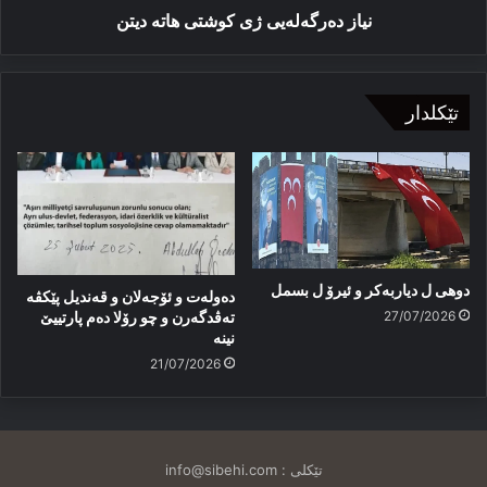
نیاز ده‌رگه‌له‌یی ژی کوشتی هاتە دیتن
تێکلدار
دوهی ل دیاربەکر و ئیرۆ ل بسمل
دەولەت و ئۆجەلان و قەندیل پێکڤە
27/07/2026
تەڤدگەرن و چو رۆلا دەم پارتییێ
نینە
21/07/2026
تێکلی :
info@sibehi.com