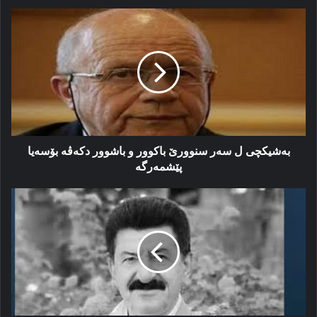
بەشیکچی
ل
سەر
سنوورێ
باکوور
و
باشوور
دکەڤە
بۆسەیا
پێشمەرگە
بەشیکچی ل سەر سنوورێ باکوور و باشوور دکەڤە بۆسەیا
پێشمەرگە
نیاز
ده‌رگه‌له‌یی
ژی
کوشتی
هاتە
دیتن