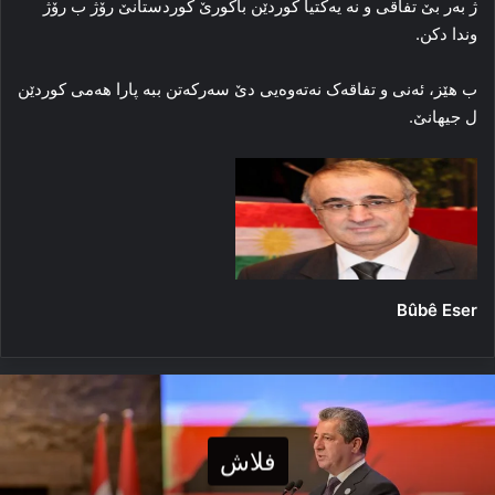
ژ به‌ر بێ تفاقی و نه‌ یه‌کتیا کوردێن باکورێ کوردستانێ رۆژ ب رۆژ
وندا دکن.
ب هێز، ئه‌نی و تفاقه‌ک نه‌ته‌وه‌یی دێ سه‌رکه‌تن ببه‌ پارا هه‌می کوردێن
ل جیهانێ.
Bûbê Eser
فلاش