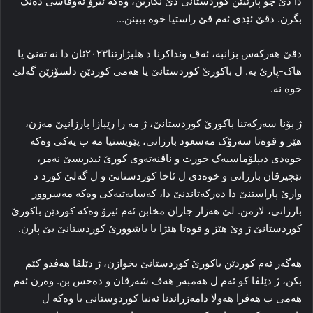
دا دێ چو پارتیێن کوردستانی دێ نکاربن، وه‌که‌ ئیرۆ ئه‌وقاسی ده‌نگ
بگرن. دڤێ ئێدی ئه‌م ڤێ راستیا خوه‌ ببینن…
دڤێ هه‌رکه‌س بزانبە، ئه‌ڤ ونداکرنا د هلبژارتنا۲۰۲۳ئان دا نه‌ ته‌نێ یا
هاک-پارێ یه‌. ل باکورێ کوردستانێ یا هه‌می کوردێن دلسۆزێن گه‌لێ
خوه‌ نه‌.
ژ بۆنا سه‌رکه‌تنا باکورێ کوردستانێ، ژ مه‌ را رێبازا بارزانیێ مه‌زن،
هێز و قوه‌تا سه‌رۆک مه‌سعود بارزانی، پێویستیا مه‌ ب یه‌کی وه‌که‌
خوه‌دی دیپلۆماسیه‌ک خورت و ناڤنه‌ته‌وی کورێ ئیدریسێ نه‌مر،
نێچیرڤان بارزانی و خوه‌دی ل ئاخا کوردستانێ و ل گه‌لێ کورد د
وارێ پاراستنێ دا ده‌رکه‌تاندنێ دا، که‌سایه‌تیه‌کی وه‌که‌ مه‌سروور
بارزانی، لازمن. لێ هه‌زار جاران مخابن ئه‌م ئیرۆ وه‌که‌ کوردێن باکورێ
کوردستانێ ژ وێ هێز و قوەتا هێژا یا باشوورێ کوردستانێ بێ پارن.
هه‌گه‌ر ئه‌م کوردێن باکورێ کوردستانێ بخوازن، ژ دێلڤا هه‌ڤدو کێم
بکن، ژ دێلڤا کو ئه‌م ل هه‌مبه‌ر هه‌ڤ شه‌رڤان و ده‌خس بن. وه‌رن ئه‌م
هه‌می ب هه‌ڤرا هه‌ولا دامه‌زراندنا ئه‌نیا کوردوستانی یا وه‌که‌ ل