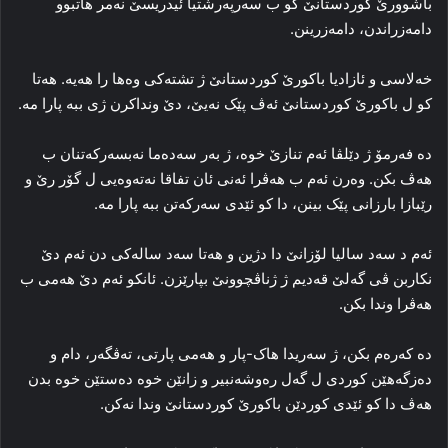
باشوورێ کوردستانێ کو ب سه‌رپه‌رشتیا ئیدریسێ نه‌مر هاتبوو
دامه‌زراندن، دامه‌زرینن.
خه‌لاسی و ئازادیا باکورێ کوردستانێ ژ تشته‌کی وه‌ها را هه‌یه‌. هه‌تا
کو ل باکورێ کوردستانێ ئه‌ڤ پێک نه‌یێ، دێ ونداکرن ژی ببه‌ پارا مه‌.
ده‌ فه‌رمۆ ژ دێلڤا ئه‌م تنازێ خوه‌، ژ به‌ر سه‌ده‌ما نه‌بسه‌رکه‌تنان ب
هه‌ڤ بکن. وه‌رن ئه‌م ب هه‌ڤرا ئه‌نی ئان تفاقا نه‌ته‌وه‌یی ل گۆر رێ و
رێبازا بارزانی پێک بینن، دا کو ئێدی سه‌رکه‌تن ببه‌ پارا مه‌.
ئه‌م د سه‌د سالیا لۆزانێ دا دژین و هه‌تا سه‌د ساله‌کی دن ئه‌م دێ
نکاربن ڤی گه‌لێ قه‌دیم ژ ژناڤچوونێ بپارێزن. ئانکو ئه‌م دێ هه‌می ب
هه‌ڤرا وندا بکن.
ده‌ که‌ره‌م بکن، ژ سه‌ریدا هاک-پار و هه‌می پارتی، ته‌ڤگه‌ر، دام و
ده‌زگه‌هێن کوردی ل گه‌ل ره‌وشه‌نبیر و زانێن خوه‌ ده‌ستێن خوه‌ بدن
هه‌ڤ دا کو ئێدی کوردێن باکورێ کوردستانێ وندا نه‌کن.