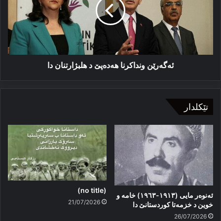
د
هلبژارتنان
دا
ئەگەرێن ونداکرنا هەدەپێ د هلبژارتنان دا
تێکلدار
(no title)
ئەنوەر مایی (١٩١٣-١٩٦٣) خامە و
21/07/2026
خوین د خزمەتا کوردستانێ دا
26/07/2026