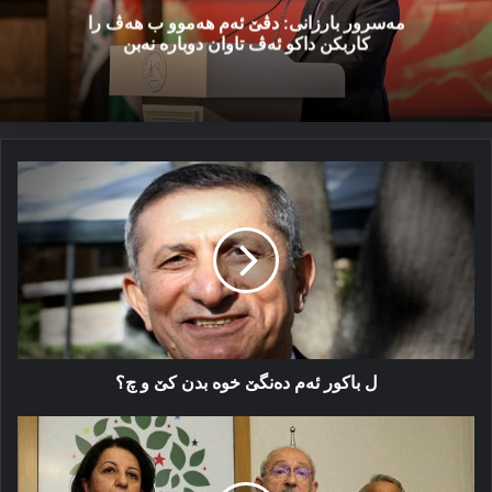
مەسرور بارزانی: دڤێ ئەم هەموو ب هەڤ را
کاربکن داکو ئەڤ تاوان دوبارە نەبن
ل
باکور
ئەم
دەنگێ
خوە
بدن
کێ
و
چ؟
ل باکور ئەم دەنگێ خوە بدن کێ و چ؟
ئەگەرێن
ونداکرنا
هەدەپێ