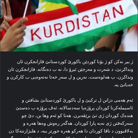
ژ بیر نه‌کن کو ژ بۆنا کوردێن باکورێ کوردستانێ قازانجکرن ئان
ونداکرنێ، د شه‌رت و مه‌رجێن ئیرۆ دا، نه‌ ب ده‌نگانه‌. قازانجکرن ئان
ونداکرن، ب هه‌لوه‌ست، نه‌رین و ل سه‌ر خه‌تا نه‌ته‌وه‌یی ب کارکرن و
خه‌باتێ یه‌.
ئه‌م هه‌می دزانن ل ترکیێ و ل باکورێ کوردستانێ بشافتن و
ئاسیمله‌کرنا کوردان پرۆژه‌یا سه‌دسالانه‌. ئه‌ڤ پرۆژه‌ ب ده‌ستێ
هندەک کوردان ژی تێ برێڤه‌برن. هه‌تا کو ئه‌م وها بن، دێ چو
سه‌رکه‌فتن ژی نه‌به‌ پارا کوردان. هه‌گه‌ر ره‌وش وه‌ها هه‌ره‌ و
به‌لاڤبوون د ناڤا کوردان دا هه‌رکو هه‌ره‌ خورتر ببه‌، د هلبژارتنه‌کا دن