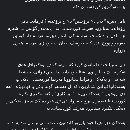
پێشمه‌رگه‌یێن کوردستانێ دکه‌.
بافل دبێژه‌ “ ئه‌م دێ برۆخینن“ دێ چ برۆخینه‌ ؟ ئارمانجا بافل
ڕۆخاندنا ستاتوویا هه‌رێما کوردستانێ یه‌. ل همبه‌ر گۆتنێن بێ شه‌رم
ئێن بافل، پەدەکە چو به‌رسڤه‌کی ناده‌ و دبێژه‌، به‌رسڤادانا گۆتنێن
ده‌ره‌و و پووچ بێده‌نگیه‌. به‌رسڤ نه‌دان ب خوه‌ ژی به‌رسڤا هه‌ری
دژواره‌.
د ڕاستییا خوه‌ دا مله‌تێ کورد که‌سایه‌ته‌ک دین وه‌ک بافل هه‌ق
نه‌کریه‌. لێ مخابن وی پشتا خوه‌ دایه‌، ملیسێن ئیرانێ، حه‌شدا
شه‌عبی و پەکەکێ و دژاتیا ستاتوویا هه‌رێما کوردستانێ دکه‌. ب
پشته‌ڤانیا ئیرانێ شانازیێ دکه‌. ل هەمبه‌ر گۆتنا بافل یا کو دبێژه‌ “ ئه‌م
دێ برۆخینن “ پەدەکە دبێژه‌ : “ تو نکاری“ و که‌سه‌ک ژی نکاره‌
کوردستانا فه‌ده‌رال برۆخینه‌. ڕاستی ژی هه‌ر ده‌نگێ بچە ژ یەنەکێ را
ده‌نگێ تێکبرنا ستاتوویا هه‌رێما کوردستانێ یه‌.
پەدەکێ هێژا هێزا خوه‌ یا پرۆپاگانده‌یێ ب ته‌مامی نیشان نه‌دایه‌. ده‌ما
وه‌خت بهێت، دێ یەنەکێ و بافل ژی ببینه‌ کو کا گه‌لۆ ئه‌و هێزا پشتا