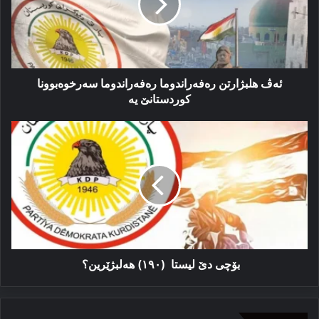
سه‌رخوه‌بوونا
کوردستانێ
یە
ئەڤ هلبژارتن ره‌فه‌راندوما ره‌فه‌راندوما سه‌رخوه‌بوونا
کوردستانێ یە
بۆچی
دێ
لیستا
(١٩٠)
هەلبژێرین؟
بۆچی دێ لیستا (١٩٠) هەلبژێرین؟