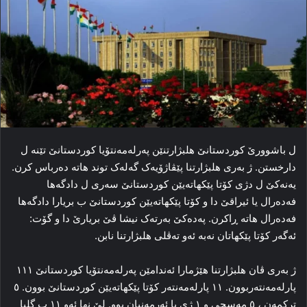
ل باشوورێ کوردستانێ هلبژارتنێن پەرله‌مه‌نتۆیا کوردستانێ تێنه‌ ل
دارخستن. ژ به‌ری هلبژارتنا پێڤاژۆیه‌ک گه‌له‌ک توند هاته‌ ده‌رباس کرن.
یەنەکێ ل دژی کۆتا پێکهاتەیێن کوردستانێ سه‌ری ل دادگه‌ها
فه‌ده‌رال یا ئیراقێ دا و کۆتا پێکهاتەیێن کوردستانێ ب بریارا دادگه‌ها
فه‌ده‌رال هاته‌ ڕاکرن. پەدەکێ به‌رته‌ک نیشا ڤێ بریارێ دا و گۆت‌:
ئه‌گه‌ر کۆتا پێکهاتان نه‌به‌ ئه‌و ته‌ڤلی هلبژارتنا نابن.
ژ به‌ری ڤان هلبژارتنا هێژمارا ئه‌ندامێن پەرله‌مه‌نتۆیا کوردستانێ ۱۱۱
پارله‌مه‌نته‌ربوون. ۱۱ پارله‌مه‌نته‌ر کۆتا پێکهاتەیێن کوردستانێ بوون. ٥
ترکمه‌ن ، ٥ مه‌سحی و ۱ ژی یا ئه‌رمه‌نیان بوو. لێ نها ئه‌و ۱۱ ب گلیا