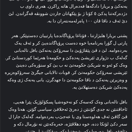
یەنەکێ و بریارا دادگه‌ها فه‌ده‌رال هاته‌ ڕاکرن. هه‌ری داوی ب
دژده‌رکه‌تنا پدکێ ٥ کۆتا ژ بۆ پێکهاتان جاردن شوونڤه‌ ڤه‌گراندن. لێ
دێ ئه‌ڤ د ناڤا ڤان ۱۰۰ پاەرله‌مه‌نته‌ران دا به‌.
پشتی بریارا هلبژارتنا ، قۆناغا پرۆپاگانده‌یا پارتییان ده‌ستپێکر. هه‌ر
پارتی ل گۆرا به‌رنامه‌یا خوه‌ ده‌ست پرۆپاگانده‌یێ کر و ئه‌ڤ یه‌ک
به‌رده‌وامه‌. لێ د ڤێ پێڤاژۆیێ دا سه‌رۆکێ یەنەکێ بافل تالەبانی
گه‌له‌ک ب دژواری ئێریشێ پەدەکێ و حکومه‌تا هه‌رێما کوردستانێ کر.
وه‌ک کو ئه‌و نه‌ شریکێ حکومه‌تێ نه‌ ب بێ کو سنۆره‌کی ده‌ینێ
ئێریشی سه‌رۆکێ حکومه‌تێ کر. قوبات تالابانی جیگرێ سه‌رۆکوه‌زیره‌
و وه‌زیرێن یەنەکێ د ناڤا حکومه‌تێ دا جهدگرن. یانی یەنەک ژی وه‌که‌
پەدەکێ شریکێ ده‌ستهلاتێ یه‌.
بافل تالەبانی وه‌ک که‌سه‌ک کو نه‌خوه‌شیا پسکۆلۆژیک پێرا هه‌یی،
ئاخاڤتنێن نه‌ جدی گۆتنێن ژ ده‌رێ ئه‌خلاقێ سیاسی گۆتن. هه‌تا وه‌ک
ڤێ گاڤێ ئه‌ڤ هه‌لوه‌ستا وی یا عه‌جێ‌ب به‌رده‌وامە. گه‌له‌ک جارا ل
سه‌ر دکێ لۆتکا دده‌، خوه‌ دهلاڤێژه‌، حه‌ره‌که‌تێن نه‌ نۆرمال دکه‌ و
دئاخڤه‌. بافل ده‌ره‌وا دکه‌، پێبه‌ختیا دکه‌، سڤکاتیێ ل هێزێن