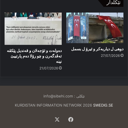
تێکلدار
دوهی ل دیاربەکر و ئیرۆ ل بسمل
دەولەت و ئۆجەلان و قەندیل پێکڤە
27/07/2026
تەڤدگەرن و چو رۆلا دەم پارتییێ
نینە
21/07/2026
تێکلی :
info@sibehi.com
KURDISTAN INFORMATION NETWORK 2026
SWEDIG.SE
Facebook
X