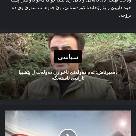
خوه‌ دایییێ ژ بۆ رۆخاندنا کوردستانێ، وێ چه‌وها ب سه‌رێ وی ده‌
برۆخه‌.
سیاسی
دەمیرتاش: ئەم دەولەتێ ناخوازن دەولەت ل پێشییا
ئازادیێ ئاستەنگە
ئەڤ
هلبژارتن
ره‌فه‌راندوما
ره‌فه‌راندوما