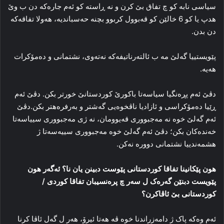
سیاسی نابه‌ کو چ تفاق بێ کرن و نه‌ ڕاسته‌ کو ئه‌م جاره‌که‌ دن ب وێ
هدپ یا کو 6 خالێن کو قه‌بوول کربوو بچنە حه‌سباندیه‌، هه‌ولا تفاقه‌که‌
دن بدن.
پێویستییا گه‌لێ مه‌ ب ئالته‌رناتیفه‌که‌ نه‌ته‌وی، نشتمانی و ده‌مۆکرات
هه‌یه‌.
دڤێ ئه‌م پڕه‌نگیا سیاسه‌تا باکورێ کوردستانێ خورتر بکن. دڤێ ئه‌م
ڕێیا ده‌مۆکراسی و ئازادیا ناڤخوه‌یی گه‌شتر و به‌رفره‌هتر بکن.دڤێ
ئه‌م گه‌لێ خوه‌ نه‌ مه‌جبووری قه‌یوومان، نه‌ ژی مه‌جبووری سییاسه‌تا
خه‌نده‌کان بکن؛ دڤێ ئه‌م گه‌لێ خوه‌ مه‌جبووری سییه‌سه‌تا ژ
هشمه‌ندییا نشتمانی دووره‌ نه‌کن.
هون پێکانینا تفاقا کوردستانی پێوست دبینن یان نا؟ ئه‌گه‌ر هون
پێویست دبنێن گه‌ره‌ک ل سه‌ر چ پره‌نسیبان تفاقا کوردی /
کوردستانی بێ ئاڤاکرن؟
ئه‌م وه‌که‌ پاک ژ دامه‌زراندنا خوه‌ ڤه‌ هه‌تا ئیرۆ، هه‌ر ل گه‌ل ئاڤا کرنا