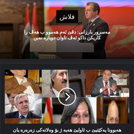
فلاش
مەسرور بارزانی: دڤێ ئەم هەموو ب هەڤ را
کاربکن داکو ئەڤ تاوان دوبارە نەبن
ھەبوونا
یەكێتیێ
ب
ئاوایێ
ھەیە
ژ
بۆ
وه‌لاته‌کی
زه‌ره‌ره‌
یان
ھەبوونا یەكێتیێ ب ئاوایێ ھەیە ژ بۆ وه‌لاته‌کی زه‌ره‌ره‌ یان