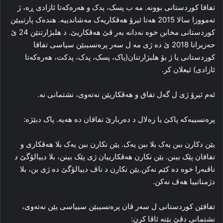
تفاقا کوردستانی بوونه‌. مه‌ ب پسک، پدک و هه‌ره‌که‌تا ئازادی ڕه‌، ژ
ته‌مووزا سالا 2015 هه‌تا ئیرۆ هه‌ڤکاریه‌ک مه‌شاندییه‌. هنده‌ک پارتییێن
کوردستانی مخابن خوه‌ نه‌دانە به‌ر ڤێ هه‌ڤکاریێ. د هلبژارتنێن 24 ێ
حه‌زیرانا 2018 ێ ده‌ ژی مه‌ ل سه‌ر پره‌نسیبێن سیاسی تفاقا
کوردستانی یا ژ بۆ هلبژارتنان(پاک، پسک، پدک، پدکت، هه‌ره‌که‌تا
ئازادی) ئیعلان کر.
ئه‌م ئیرۆ ژی ل گه‌ل تفاق و هه‌ڤکاریێن نه‌ته‌وی، نشتمانی نه‌.
پره‌نسیبه‌که‌ پاکێ یا زه‌لال د ده‌ربارێ تفاقان ده‌ هه‌یه‌. پاک دبێژه‌:
یێن دکارن ببن یه‌ک بلا ببن یه‌ک. یێن نکارن ببن یه‌ک بلا هه‌ڤکاری و
تفاقان پێک بینن. یێن نکارن هه‌ڤکارییان ژی پێک بینن، بلا دییالۆگێ د
ناڤبه‌را خوه‌ ده‌ کێم نه‌کن.یێن نکارن د ناڤ دییالۆگێ ده‌ ژی بن، بلا
دژمناتییا هه‌ڤ نه‌کن.
تفاقێن کوردستانی ل سه‌ر ڤان پره‌نسیبێن سییاسی یێن نه‌ته‌وی،
نشتمانی دڤێ بێنه‌ ئاڤا کرن: