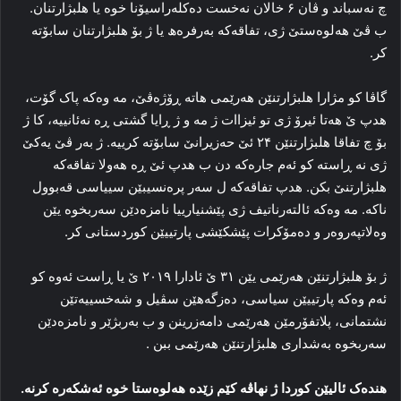
چ نه‌سباند و ڤان ۶ خالان نه‌خست ده‌کله‌راسیۆنا خوه‌ یا هلبژارتنان.
ب ڤێ هه‌لوه‌ستێ ژی، تفاقه‌که‌ به‌رفره‌ھ یا ژ بۆ هلبژارتنان سابۆته‌
کر.
گاڤا کو مژارا هلبژارتنێن هه‌رێمی هاته‌ ڕۆژه‌ڤێ، مه‌ وه‌که‌ پاک گۆت،
هدپ ێ هه‌تا ئیرۆ ژی تو ئیزاات ژ مه‌ و ژ ڕایا گشتی ڕه‌ نه‌ئانییه‌، کا ژ
بۆ چ تفاقا هلبژارتنێن ۲۴ ئێ حه‌زیرانێ سابۆته‌ کرییه‌. ژ به‌ر ڤێ یه‌کێ
ژی نه‌ ڕاسته‌ کو ئه‌م جاره‌که‌ دن ب هدپ ئێ ڕه‌ هه‌ولا تفاقه‌که‌
هلبژارتنێ بکن. هدپ تفاقه‌که‌ ل سه‌ر پره‌نسیبێن سییاسی قه‌بوول
ناکه‌. مه‌ وه‌که‌ ئالته‌رناتیف ژی پێشنیارییا نامزه‌دێن سه‌ربخوه‌ یێن
وه‌لاتپه‌روه‌ر و ده‌مۆکرات پێشکێشی پارتییێن کوردستانی کر.
ژ بۆ هلبژارتنێن هه‌رێمی یێن ۳۱ ێ ئادارا ۲۰۱۹ ێ یا ڕاست ئه‌وه‌ کو
ئه‌م وه‌که‌ پارتییێن سیاسی، ده‌زگه‌هێن سڤیل و شه‌خسییه‌تێن
نشتمانی، پلاتفۆرمێن هه‌رێمی دامه‌زرینن و ب بەربژێر و نامزه‌دێن
سه‌ربخوه‌ به‌شداری هلبژارتنێن هه‌رێمی ببن .
هنده‌ک ئالیێن کوردا ژ نهاڤه‌ کێم زێده‌ هه‌لوه‌ستا خوه‌ ئه‌شکه‌ره‌ کرنه‌.