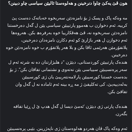
هون ڤێ یه‌کێ چاوا دنرخینن و هه‌لوه‌ستا ئالیێن سیاسی چاو دبینن؟
مه‌ وه‌که‌ پاک و پسک ژ بۆ نامزه‌دێن سه‌ربخوه‌ خه‌باته‌ک ده‌ست پێ
کرییه‌. ئه‌م دخوازن ب هه‌موو پارتییێن سیاسی یێن ل گه‌ل ده‌رخستنا
نامزه‌دێن سه‌ربخوه‌ نه‌، ڤێ هه‌ڤکارییا خوه‌ به‌رفره‌ھ بکن. هه‌روه‌ها
ئه‌م دخوازن ل هه‌ر باژارێ کو ئه‌م دکارن نامزه‌دان ده‌رخینن،
پلاتفۆرمێن هه‌رێمی ئاڤا بکن و بلا هه‌ر پلاتفۆرم ب خوه‌ نامزه‌دێن خوه‌
ده‌رخینن.
هنده‌ک پارتییێن کوردستانی، دبێژن “د هلبژارتنان ده‌ نه‌ شرته‌ ئه‌م ل
سه‌ر پره‌نسیبێن سییاسی یێن نه‌ته‌وی و نشتمانی تفاقان بکن”. ژ بۆ
بده‌ست خستنا کورسییێن پارلامه‌نته‌رییێ یان ژی کورسییێن
به‌له‌دییه‌یێ، کی ته‌کلیفێ ژ مه‌ ڕه‌ بینه‌ ئه‌م ئاماده‌ نه‌ ل گه‌ل وان
تفاقێ بکن.
هنده‌ک پارتی ژی دبێژن ‘ئه‌مێ دیسا ل گه‌ل هدپ ێ ل ڕێیا تفاقه‌
بگه‌رن.
ئه‌م وه‌که‌ پاک ڤان هه‌ردو هه‌لوه‌ستان ژی ناپه‌ژرینن. بێیی پره‌نسیبێن