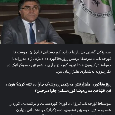
سه‌رۆکێ گشتی یێ پارتیا ئازادیا كوردستانێ (پاک) ێ، موستەفا
ئوزچه‌لک، د به‌رسڤا پرسێن ڕۆژه‌ڤاکورد ده‌ دبێژه‌ : ژ دامه‌زراندنا
ده‌وله‌تا ترکییه‌یێ هه‌تا ئیرۆ، کورد چ جاری د شه‌رتێن ده‌مۆکراتیک ده‌
نکاریبوونه‌ به‌شداری هلبژارتنان ببن.
ڕۆژه‌ڤاکورد: هلبژارتنێن هه‌رێمی ڕه‌وشه‌ک چاوا ده‌ تێنه‌ کرن؟ هون د
ڤێ قۆناخێ ده‌ ڕه‌وشا کوردستانێ چاوا دنرخینن؟
موستافا ئۆزچه‌لک: ئیرۆ ل باکورێ کوردستانێ و ترکییه‌یێ، کورد ژ
هه‌موو مافێن خوه‌ یێن نه‌ته‌وی، ده‌مۆکراتیک و نشتمانی بێپارن.