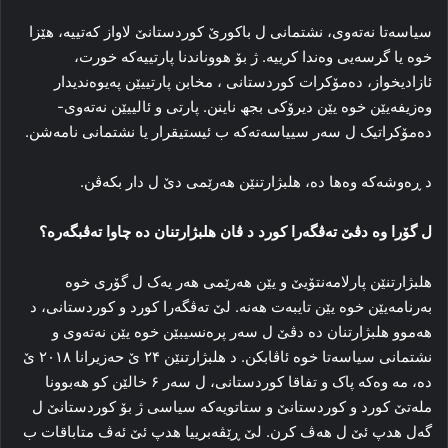
سیاسه‌تا نه‌ته‌وی، نشتمانی ل باکورێ کوردستانێ لاواز که‌تییه‌، هێزا
خوه‌ یا گرسه‌یی وه‌ندا کرییه‌. ژ بۆ هووناندنا پارتییه‌که‌ خورت،
ئازادیخواز، ده‌مۆکرات کوردستانی ، مخابن پارتییێن په‌یوه‌ندیدار
وه‌زیفه‌یێن خوه‌ یێن دیرۆکی بجھ ناینن. پارتی و ئالییێن نه‌ته‌وی-
ده‌مۆکراتیک ل سه‌ر سییاسه‌ته‌که‌ ب ئیستیقرار یا نشتمانی نامه‌شن.
د ڕه‌وشه‌که‌ وه‌ها ده‌، هلبژارتنێن هه‌رێمی دێ ل دار بکه‌ڤن.
ل گۆرا وه‌ دڤێ ته‌ڤگه‌را کورد د ڤان هلبژارتنان ده‌ چاوا ته‌ڤبگه‌ره‌؟
هلبژارتنێن پارلامه‌نتۆیێ و یێن هه‌رێمی هه‌ر یه‌ک ل گۆری خوه‌
به‌رنامه‌یێن خوه‌ یێن تایبه‌ت هه‌نه‌. لێ ته‌ڤگه‌را کورد و کوردستانی، د
هه‌موو هلبژارتنان ده‌ دڤێ ل سه‌ر پره‌نسیبێن خوه‌ یێن نه‌ته‌وی و
نشتمانی سیاسه‌تا خوه‌ ئاڤابکن. د هلبژارتنێن ۲۴ ێ حه‌زیرانا ۲۰۱۸ ێ
ده‌، مه‌ وه‌که‌ پاک و تفاقا کوردستانی، ل سه‌ر ۶ خالێن کو هه‌بوونا
مله‌تێ کورد و کوردستانێ و ستاتویه‌که‌ سیاسی ژ بۆ کوردستانێ ل
گه‌ل هدپ ئێ ل هه‌ڤ کرن. لێ ڕێڤه‌برییا هدپ ئێ ئه‌ڤ متاباقات ب