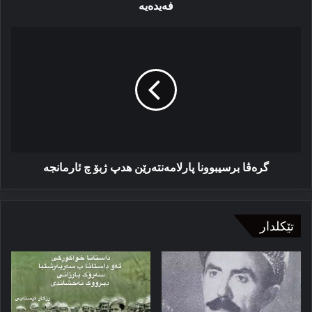
فه‌یده‌یە
فه‌یده‌یە
گره‌ڤا
برسیبوونا
پارلامه‌نته‌رێن
هدپ
ژبۆ
چ
ئارمانجە
گره‌ڤا برسیبوونا پارلامه‌نته‌رێن هدپ ژبۆ چ ئارمانجە
تێکلدار