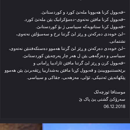
–قه‌بوول کرنا هه‌بوونا مله‌تێ کورد و کوردستانێ.
–قه‌بوول کرنا مافێن نه‌ته‌وی-ده‌مۆکراتیک یێن مله‌تێ کورد.
–قه‌بوول کرنا ستاتویه‌که‌ سییاسی ژ بۆ کوردستانێ.
–لێ خوه‌دی ده‌رکه‌تن و ڕێز لێ گرتنا نرخ و سه‌مبۆلێن نه‌ته‌وی،
نشتمانی.
–لێ خوه‌دی ده‌رکه‌تن و ڕێز لێ گرتنا هه‌موو ده‌ستکه‌فتنێن نه‌ته‌وی،
سییاسی و ده‌زگه‌هی یێن ل هه‌ر چار په‌رچه‌یێن کوردستانێ.
–قه‌بوول کرن و ڕێز لێ گرتنا مافێن ئازادییا ڕامانی و
برێخستنبوویینێ و قه‌بوول کڕنا مافێن به‌شدارییا ڕێڤه‌برنێ یێن هه‌موو
پێکهاته‌یێن ئه‌تنیکی، ئۆلی، مه‌زهه‌بی، جڤاکی و سییاسی.
موستافا ئوزچه‌لک
سه‌رۆکێ گشتی یێ پاک ێ
06.12.2018