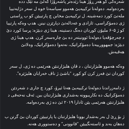
شه‌ره‌کی کو هه‌ر ڕۆژ هینا زێده‌تر پاشه‌رۆژا گه‌لێ مه‌ تێک دده‌
به‌رده‌وامه‌. ده‌وله‌تا ترکییه‌یێ هه‌موو سیاسه‌تا خوه‌ ل سه‌ر دژایه‌تییا
مله‌تێ کورد دمه‌شینه‌. ل ترکییه‌یێ مخابن چ پارتییێن کو ب ڕاستی
ژی ده‌مۆکراسی، ئازادی و عه‌داله‌تێ دپارێزن نینن. هدپ وه‌که‌ پارتییا
کو ژ ۵-۶ ملیۆن کوردان ده‌نگ دستینه‌، هینا ژی دبێژه‌: پرسا کورد دێ
د چه‌رچۆڤه‌یا ده‌وله‌تا ئوونیته‌ر ده‌ بێ چاره‌سه‌ر کرن. هدپ هینا ژی
دبێژه‌: جمهوورییه‌تا ده‌مۆکراتیک، نه‌ته‌وا ده‌مۆکراتیک، وه‌لاتێ
هه‌ڤبه‌ش.
وه‌که‌ هه‌موو هلبژارتنان ، د ڤان هلبژارتنێن هه‌رێمی ده‌ ژی، ل سه‌ر
کوردان تێ فه‌رز کرن کو کورد “باشێ ژ ناڤ خه‌رابان هلبژێره‌”.
ژ دامه‌زراندنا ده‌وله‌تا ترکییه‌یێ هه‌تا ئیرۆ، کورد چ جاری د شه‌ردێن
ده‌مۆکراتیک ده‌ نکاریبوونه‌ به‌شداری هلبژارتنان ببن. ئه‌ڤ نه‌حه‌قی د
هلبژارتنێن هه‌رێمی یێن ئادارا ۲۰۱۹ ئێ ده‌ ژی به‌رده‌وامه‌.
ژ بۆ ڕێ ل به‌ر به‌شدار بوونا هلبژارتنان یا پارتییێن کوردان بێ گرتن ب
ده‌هان به‌ند و ئاسته‌نگییێن “قانوونی” و ده‌ستووری هه‌نه‌.