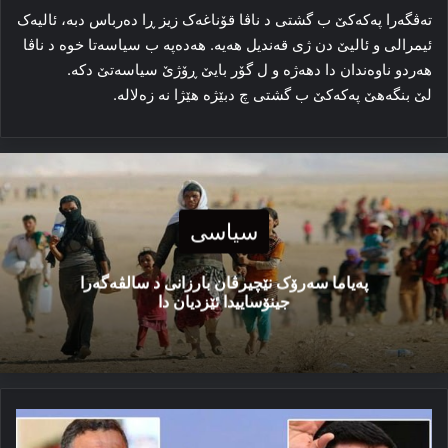
ته‌ڤگه‌را پەکەکێ ب گشتی د ناڤا قۆناغه‌ک زیز ڕا ده‌رباس دبه‌، ئالیه‌ک
ئیمرالی و ئالیێ دن ژی قه‌ندیل هه‌یه‌. هەدەپە ب سیاسه‌تا خوه‌ د ناڤا
هه‌ردو ناوه‌ندان دا دهه‌ژە و ل گۆر بایێ ڕۆژێ سیاسه‌تێ دکه‌.
لێ بنگه‌هێ پەکەکێ ب گشتی چ دبێژه‌ هێژا نه‌ زه‌لاله‌.
سیاسی
پەیاما سەرۆک نێچیرڤان بارزانی د سالڤەگەرا
جینۆساییدا ئێزدیان دا
ناخوازە
ناڤەرۆكا