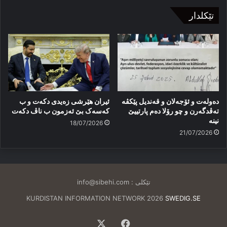
تێکلدار
دەولەت و ئۆجەلان و قەندیل پێکڤە
ئیران هێرشی زەیدی دکەت و ب
تەڤدگەرن و چو رۆلا دەم پارتییێ
کەسەک بێ ئەزمون ب ناڤ دکەت
نینە
18/07/2026
21/07/2026
تێکلی :
info@sibehi.com
KURDISTAN INFORMATION NETWORK 2026
SWEDIG.SE
Facebook
X