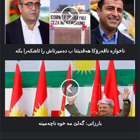
ھەڤدیتنا
ب
دەمیرتاش
را
ئاشكەرا
بكە
ناخوازە ناڤەرۆكا ھەڤدیتنا ب دەمیرتاش را ئاشكەرا بكە
بارزانی:
گەلێ
مە
خوە
ناچەمینە
بارزانی: گەلێ مە خوە ناچەمینە