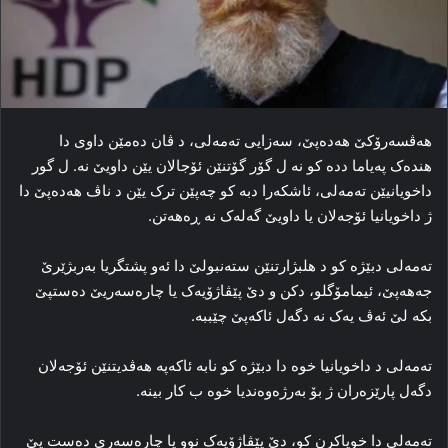
هه‌ڤسه‌رۆکێ هەدەپێ، سه‌زایی ته‌مه‌لی، د ڤان ده‌مێن داوی دا
هنده‌ک په‌یاما دده‌ کو نه‌ ل گۆر گۆتنێن ئۆجالان یێن داویێ نه‌. ل گور
داخویانیێن تەمەلی، ئاشكەرا دبە كو چه‌پێن ترک یێن د ناڤ هەدەپێ دا
ژ داخویانیا ئۆجەلان یا داویێ گه‌له‌ک نه‌ ڕەهه‌تن.
ته‌مه‌لی دبێژه‌ كو د ھلبژارتنێن ستەنبولێ دا ئەو پشتگریا بەربژێرێ
جەھەپێ، ئیمامۆگلو، دکن و دێ پێڤاژۆیه‌ک یا چاره‌سه‌ریێ ده‌ستپێ
بکه‌ لێ ئه‌ڤ یه‌ک نه‌ دگه‌ل ئاکەپێ چێببه‌.
ته‌مه‌لی د داخویانیا خوه‌ دا دبێژه كو نابە ئاکەپە هه‌ڤدیتنێن ئۆجەلان
دگه‌ل پارێزه‌ران ژ بۆ به‌رژه‌وه‌ندیا خوه‌ ب کار بینه‌.
ته‌مه‌لی دا خویاکرن کو، دێ پێڤاژۆیه‌ک نوو یا چاره‌سه‌ری ده‌ست پێ