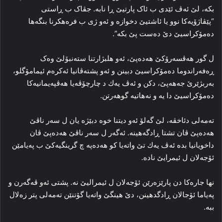
بکه‌، لێ ئه‌ڤ ئێدی ب ئاک پارتیێ ڕا نابه‌. جڤاک ب ڕاستی
“پێڤاژۆیه‌کا نوو یا ئاشتیێ دخوازه‌ و ئه‌و ژی ب فره‌هکرنا بنگه‌ها
ده‌مۆکراسیێ دێ ده‌ست پێ بکه‌”.
ل گور ھەڤسەرۆكێ ھەدەپێ، ئه‌و هلبژارتنا سته‌نبۆلێ وه‌ک
ڕه‌فه‌راندوما ده‌مۆکراسیێ دبینن و ئەو پشته‌ڤانیا ئه‌کره‌م ئیمامۆگلو،
بەربژێرێ جەھەپێ، دكن و ئەڤ یەك د چارچۆڤه‌یا هه‌ڤپه‌یمانیه‌کا
ده‌مۆکراسیێ دا یه‌ و نه‌هاتیه‌ گوهه‌رتن.
ته‌مه‌لی دئاخڤه‌، لێ گه‌لۆ ئەو دیتنا خوه‌ دبێژه‌ یان ل سه‌ر ناڤێ
هەدەپێ ڤان تشتا ڕادگەهینه‌. ئه‌گه‌ر ل سه‌ر ناڤێ هەدەپێ ڤان
داخویانیا بدە ئه‌ڤ یەك تێ واته‌یا کو هەدەپە چ گرینگیه‌کێ ب په‌یامێن
ئۆجەلان ل ئیمرایێ نادە.
نها جارەكا دن پارێزه‌رێن ئۆجەلان ل ئیمرالیێ نه‌. پشتی ئه‌و ڤه‌گه‌رن و
په‌یاما ئۆجالان ڕادگدهینن، دێ هینگێ واته‌یا گۆتنێن ته‌مه‌لی پتر زه‌لال
ببه‌.