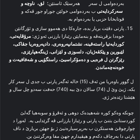
بەردەوامی ل سەر ھەرسێک ئاستێن؛
لق، ناوچە و
سەرکردایەتی
ب بەردەوامی خولێن جوراو جور ڤەکە و
قوتابخانا حزبی یا بەردەوام بە.
پارتی دڤێت بریار بدە، جارەكا دی ھەموو سازی و ئۆرگانێن
خوەدا بزڤریتەڤە و بنەمایێن رێبازا بارزنی ئەو ژی:
مرۆڤایەتی،
كوردایەتیا راستەقینە، نشتمانپەروەری، دادپەروەریا جڤاكی،
لێبورین و پێكڤەژیان، دلسوزی و لێزانی، ژینگەھپارێزی،
رێزگرتن ل فرەیی و دەمۆكراسیێ، راستگۆیی و شەفافیەت و
خوەنەچەماندن
.
ل گوور باوەریا من ئەڤ (15) خالە ئەگەر پارتی ب جدی ل سەر کار
بکە، ژیێ وێ ل (74) سالان دێ ببە (740) حەفت سەدو چل سال و
ھێشتا زێدەتر ژی.
چونکە وەکو کورە شەھیدەک دوھی و ئەڤرۆ و سوبەھیا گەلێ
کوردستانێ بتنێ ب پارتی و رێبازا بارزانی ڤە گرێدایی یە. لەورا د
چوارچوڤێ ھەستکرن ب بەرپرسیارەتیێ ژ بۆ جھێن بریارێ د ناڤ
پارتی دا بەرچاڤ دکەم و ھیڤیدارم جھێ مفا وەرگرتنێ بن.