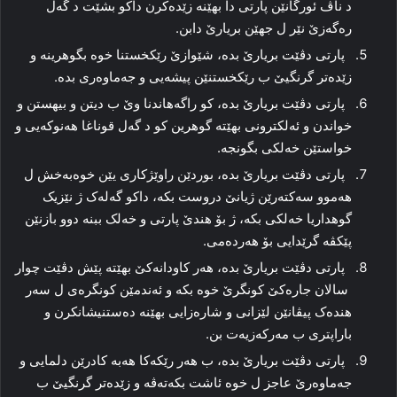
د ناڤ ئورگانێن پارتی دا بھێنە زێدەکرن داکو بشێت د گەل
رەگەزێ نێر ل جھێن بریارێ دابن.
پارتی دڤێت بریارێ بدە، شێوازێ رێکخستنا خوە بگوھرینە و
زێدەتر گرنگیێ ب رێکخستنێن پیشەیی و جەماوەری بدە.
پارتی دڤێت بریارێ بدە، کو راگەھاندنا وێ ب دیتن و بیھستن و
خواندن و ئەلکترونی بھێتە گوھرین کو د گەل قوناغا ھەنوکەیی و
خواستێن خەلکی بگونجە.
پارتی دڤێت بریارێ بدە، بوردێن راوێژکاری یێن خوەبەخش ل
ھەموو سەکتەرێن ژیانێ دروست بکە، داکو گەلەک ژ نێزیک
گوھداریا خەلکی بکە، ژ بۆ ھندێ پارتی و خەلک ببنە دوو بازنێن
پێکڤە گرێدایی بۆ ھەردەمی.
پارتی دڤێت بریارێ بدە، ھەر کاودانەکێ بھێتە پێش دڤێت چوار
سالان جارەکێ کونگرێ خوە بکە و ئەندمێن کونگرەی ل سەر
ھندەک پیڤانێن لێزانی و شارەزایی بھێنە دەستنیشانکرن و
باراپتری ب مەرکەزیەت بن.
پارتی دڤێت بریارێ بدە، ب ھەر رێکەکا ھەبە کادرێن دلمایی و
جەماوەرێ عاجز ل خوە ئاشت بکەتەڤە و زێدەتر گرنگیێ ب