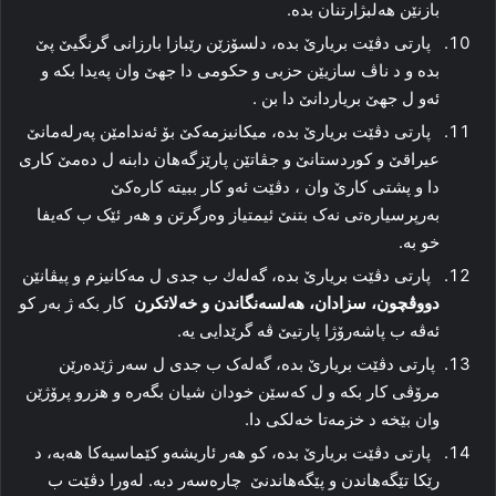
بازنێن ھەلبژارتنان بدە.
پارتی دڤێت بریارێ بدە، دلسۆزێن رێبازا بارزانی گرنگیێ پێ
بدە و د ناڤ سازیێن حزبی و حکومی دا جھێ وان پەیدا بکە و
ئەو ل جھێ بریاردانێ دا بن .
پارتی دڤێت بریارێ بدە، میکانیزمەکێ بۆ ئەندامێن پەرلەمانێ
عیراقێ و کوردستانێ و جڤاتێن پارێزگەھان دابنە ل دەمێ کاری
دا و پشتی کارێ وان ، دڤێت ئەو کار ببیتە کارەکێ
بەرپرسیارەتی نەک بتنێ ئیمتیاز وەرگرتن و ھەر ئێک ب کەیفا
خو بە.
پارتی دڤێت بریارێ بدە، گەلەك ب جدی ل مەكانیزم و پیڤانێن
دووڤچون، سزادان، ھەلسەنگاندن و خەلاتكرن
كار بكە ژ بەر كو
ئەڤە ب پاشەرۆژا پارتیێ ڤە گرێدایی یە.
پارتی دڤێت بریارێ بدە، گەلەک ب جدی ل سەر ژێدەرێن
مرۆڤی کار بکە و ل کەسێن خودان شیان بگەرە و ھزرو پرۆژێن
وان بێخە د خزمەتا خەلکی دا.
پارتی دڤێت بریارێ بدە، کو ھەر ئاریشەو کێماسیەکا ھەبە، د
رێکا تێگەھاندن و پێگەھاندنێ چارەسەر دبە. لەورا دڤێت ب