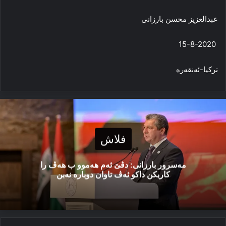
عبدالعزیز محسن بارزانی
15-8-2020
ترکیا-ئەنقەرە
فلاش
مەسرور بارزانی: دڤێ ئەم هەموو ب هەڤ را
کاربکن داکو ئەڤ تاوان دوبارە نەبن