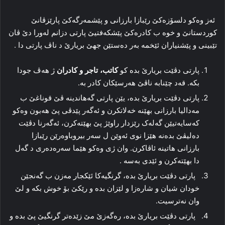
ئەز وەکو دلسۆزەکێ رێبازا بارزانی و پێشمەرگەکێ پارێزڤانێ
کوردستانێ و خوە ب کادرەکێ پێشکەفتیێ پارتی دزانم لەورا دێ ڤان
تێبینی و پێشنیاران ئێخمە بەر دەستێن جھێ بریارێ د ناڤ پارتی دا .
پارتی دڤێت بریارێ بدە كو
كاتب، تاجر و كادران
ژ ھەڤ جودا
بكە. قەد چێنابە ناڤێ ھەرسێكان كادر بە.
پارتی دڤێت بریارێ بدە، یێن پارتی گەھاندینە ڤێ قوناغێ ب
مەدالیا بارزانی بھێنە خەلاتکرن و ئەگەر پێدڤی پێ ھەبون وەکو
کەسایەتیێن گەلەک رێزدار راوێژ پێ بھێتەکرن، ئەگەرنا دڤێت
دەلیڤێ بدەنە ھێزا نوی ئەوێن ل سەر بیروباوەرێن رێبازا
بارزانی ھاتینە ئاڤاکرن. وان ژی وەکو ھێما سەرەدەری د گەل
دا بھێتەکرن و ئێدی بەسە .
پارتی دڤێت بریارێ بدە، گرنگیەکا ئێکجار مەزن ب گەنجێن
خودان شیان و شارەزا و لێزان بدە و رێکێ بۆ خوش بکە و لێ
وان نەترسیت.
پارتی دڤێت بریارێ بدە، رەگەزێ مێ زێدەتر گرنگیێ پێ بدە و