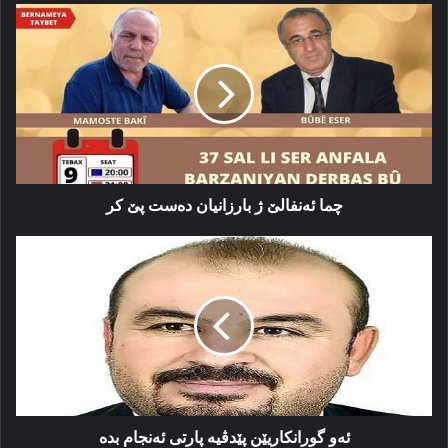
چما
ئەنفالێ
ژ
بارزانیان
ده‌ست
پێ
كر
چما ئەنفالێ ژ بارزانیان ده‌ست پێ كر
ئەو
گورانكاریێن
پێدڤیە
پارتی
ئەنجام
بدە
ئەو گورانكاریێن پێدڤیە پارتی ئەنجام بدە