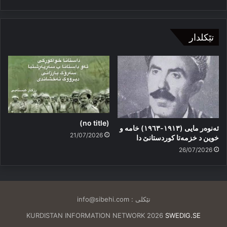
تێکلدار
(no title)
ئەنوەر مایی (١٩١٣-١٩٦٣) خامە و
21/07/2026
خوین د خزمەتا کوردستانێ دا
26/07/2026
تێکلی :
info@sibehi.com
KURDISTAN INFORMATION NETWORK 2026
SWEDIG.SE