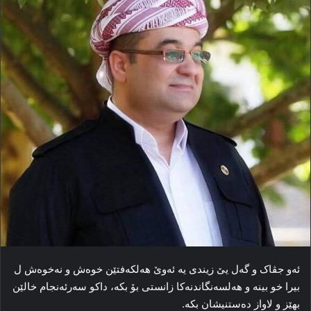
ئەو جڤاک و گەل یێ زیندی یە ئەوێ ھەلکەفتێن خوەش و نەخوەش ل
بیرا خو بینە و ھەلسەنگاندنەکا زانستی بۆ بکە، داکو سەرئەنجام خالێن
بھێز و لاواز دەستنیشان بکە.