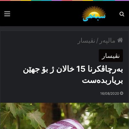
پەیدا بکە
nu
مالپەر
/
نڤیسار
نڤیسار
بەرچاڤكرنا 15 خالان ژ بۆ جھێن
بریاربدەست
16/08/2020