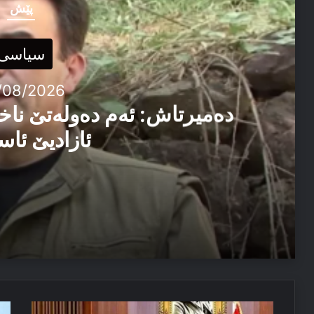
پێش
سیاسی
/08/2026
دەمیرتاش: ئەم دەولەتێ ناخ
ئازادیێ ئاس
06/08/2026
دەمیرتاش: ئەم دەولەتێ ناخوازن دەولەت ل پێشییا ئازاد
04/08/2026
داخوازا
عە
مەسرور بارزانی: دڤێ ئەم هەموو ب هەڤ را کاربکن داکو