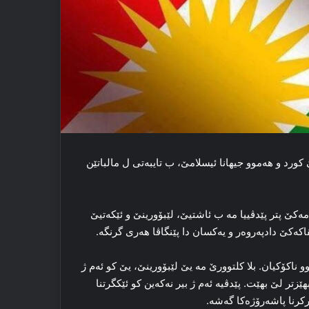
کورد و هەموو جیهانا ئیسلامێ، ب تایبەتی ل مالباتێن
ەمەکێ پتر پێدڤییا مە ب ئاشتیێ، لێبۆورینێ و ئێکەتیێ
ڤاکەکێ دادپەروەر و یەکسان دا پێنگاڤا هەری گرنگە.
ناکۆکیان. بلا کلتوورێ مە یێ لێبۆورینێ، یێ کو ئەم ژ
ێزتر لێ بهێت. پێدڤیە ئەم ژ بیر نەکەین کو ئێكگرتنا
رکرنا پاشەرۆژەکا گەشە.