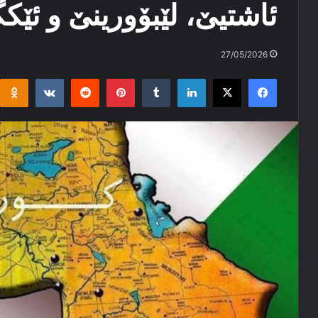
ئاشتیێ، لێبۆورینێ و ئێك
27/05/2026
i
takte
Reddit
Pinterest
Tumblr
LinkedIn
Facebook
X