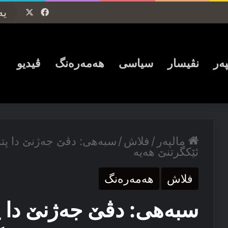
Facebook
X
پەر
نڤیسار
سیاسی
ھەمەرەنگ
ڤیدیو
مالپەر
/
فلاش
/
سبەهی: دڤێ جەژنێ دا پتر 
ئێكگرتنێ هەیە
فلاش
ھەمەرەنگ
سبەهی: دڤێ جەژنێ دا پت