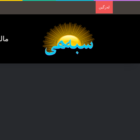
لەزگین
مال