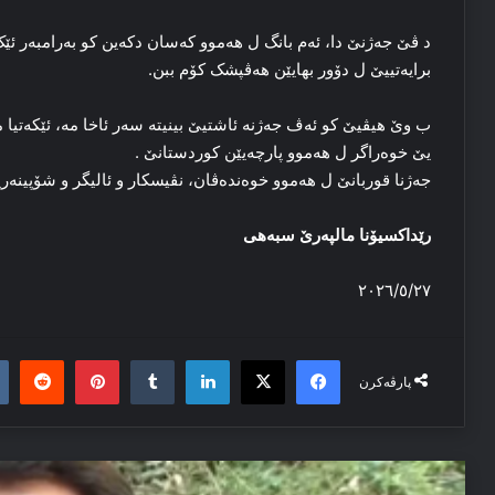
د ڤێ جەژنێ دا، ئەم بانگ ل هەموو کەسان دکەین کو بەرامبەر ئ
برایەتییێ ل دۆور بهایێن هەڤپشک کۆم ببن.
ب وێ هیڤیێ کو ئەڤ جەژنە ئاشتیێ بینیتە سەر ئاخا مە، ئێکەتیا م
یێ خوەراگر ل هەموو پارچەیێن كوردستانێ .
جەژنا قوربانێ ل هەموو خوەندەڤان، نڤیسكار و ئالیگر و شۆپینەری
رێداكسیۆنا مالپەرێ سبەهی
٢٠٢٦/٥/٢٧
it
nterest
Tumblr
LinkedIn
Facebook
X
پارڤەکرن