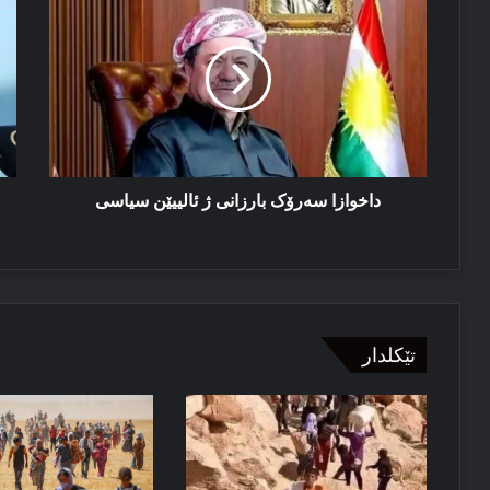
سەرۆک
كە
بارزانی
ئۆ
ژ
ژ
ئالییێن
بل
سیاسی
من
ک
بە
ئۆ
نا
داخوازا سەرۆک بارزانی ژ ئالییێن سیاسی
تێکلدار