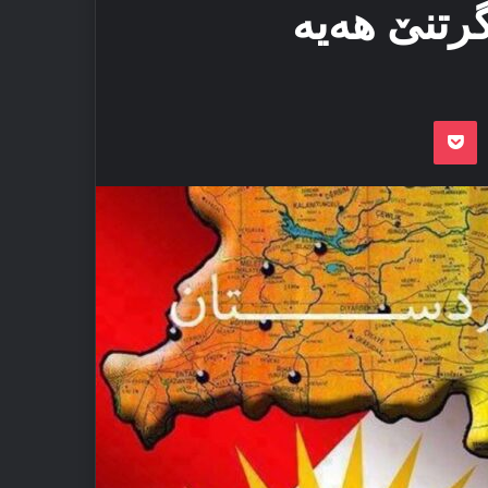
گرتنێ هەیە
Odnoklassnik
Pocket
VKon