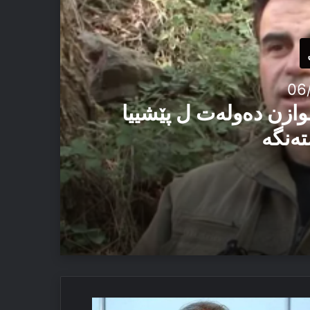
06
وازن دەولەت ل پێشییا
تەنگە
یێ ئاستەنگە
لی
 ئەڤ تاوان دوبارە نەبن