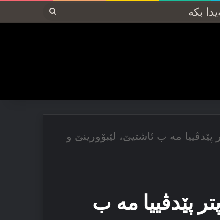
پەیدا
بکە
پێدڤییا مە ب ئاشتیێ، لێبۆورینێ و
ر پێدڤییا مە ب