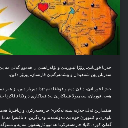
جەژنا قوربانێ، ڕۆژا لێبورینێ و تۆلەرانسێ ل هەموو گەلێ مە یێ 
سەربلن یێن شەهیدان و پێشمەرگەیێ قارەمان، پیرۆز دكین.
جەژنا قوربانێ، د ڤێ دەم و قۆناغا ئەم تێدا دەرباز دبین، ژ هەر د
هەیە. قوربان، سەمبولا فیداکاریێ یە؛ فیداکاری د ڕێکا ئاڤاکرنا ج
هیڤیدارین ئەڤ جەژنە ببیتە ئەگەرێ چارەسەركرن و ژناڤبرنا هەموو 
باوەری و کلتوورێ خوە یێ دەولەمەند وەردگرین، د ناڤبەرا مە دا به
گەلێ کورد، کلیلا چارەسەرکرنا هەموو ئاریشەیێن مە یە و مسۆگە