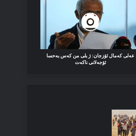
مال
زجان:
ی
ەس
حسا
جەلانی
کەت
عەلی كەمال ئۆزجان: ژ بلی من کەس بەحسا
ئۆجەلانی ناکەت