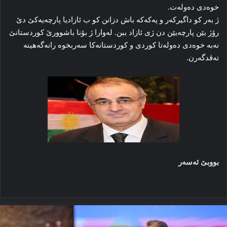
خوه‌دی ده‌وله‌ت.
ژ به‌ر کو داگیرکه‌ر و پەکەکە باش دزانن کو ب ئازادیا پارچەیەکێ دێ
رۆژ بێن پارچەیێن دن ژی ئازاد ببن. له‌وارا ژ بۆنا باشوورێ کوردستانێ
نه‌به‌ خوه‌دی ده‌وله‌تا کوردی و کوردستانه‌کا سه‌ربخوه‌ رانه‌گەهینه‌
ته‌ڤدگه‌رن.
بووبێ ئه‌سه‌ر