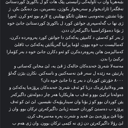
بێبەهریا وان ب ئاوایه‌کی زانیستی پێک هات کو ل باکورێ کوردستانێ
ته‌ڤگه‌را ئازادیخواز و سه‌ربخواز بکوژن، بته‌مرینن، بێ ده‌نگێ بکن. ژ
بۆنا تشتێن نه‌ته‌وه‌یی نه‌هێلن ئانگۆ بهێلینن چ لازم بوو ئه‌و کرن. له‌ورا
ژی نها ب گه‌له‌مپه‌ری جوانێن کورد ل باکورێ کوردستانێ جانێ خوه‌
ژ بۆنا ده‌مۆکراسییا داگیرکه‌ران ددن.
ژ به‌ر کو که‌سێن د کامپێن پەکەکێ دا جوانێن کورد په‌روه‌رده‌ دکرن،
که‌مالیست ب خوه‌ بوون. لۆما پرانیا گه‌ریڵایێن پەکەکێ ب ئاقلێ
که‌مالیزمێ هاتن په‌روه‌رده‌کرن کو ئه‌و دکارن جانێ خوه‌ د به‌ر کۆمارا
ترکیێ را بدن.
مه‌سه‌لا شەرێ خه‌نده‌کان خاله‌ک ژ ڤێ یه‌، لێ مخابن که‌ساتی و
پارتیێن مه‌ زێده‌ ل سه‌ر ڤێ نه‌سه‌کنین و ناسه‌کنن. نکارن بێژن گه‌لۆ
۸۰۰۰ خۆرتێن کوردان د به‌ر چ دا جانێ خوه‌ دان؟
هەر وەلاتپارێزەک دزنا کو ئەڤ شەرێ خەندەکان پرۆژەیا پەکەکێ و
دەولەتا ترکیێ بوو و ئه‌ڤ ب هاریکاریا هه‌ر چار ده‌وله‌تێن داگیرکەر
یێن کوردان بوو کو ژ بۆنا وان سیناریۆیه‌ک نڤیسین. لێ ئێ کو ئه‌ڤ
پرۆژه‌ ب ده‌ستێ کوردان خسته‌ ژیانێ داگیرکه‌رێن ترکان بوو. وان ژ
بۆنا ڤێ پرۆژه‌یێ بێ قه‌ید و شه‌رت په‌ره‌ مه‌سره‌ف کرن.
لێ رۆلا داگیرکه‌رێن دن ژی نه‌ کێمی ترکان بوون. وان ژی هەم ب