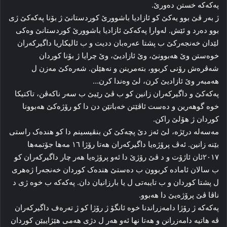
پەکەکە خستن ده‌ورێ.
ژ به‌ر ڤێ بوو یەکێ کو ئازادیا باشوورێ کوردستانێ ژ بۆنا پەکەکێ ژی
بوو ده‌رد و ئێش. له‌وارا پەکەکێ ئازادیا باشوورێ کوردستانێ وەکی
لێدان خەنجەرکێ ب پشتا عه‌ره‌بان ددیت و ب ئالیکاریا داگیرکه‌ران
خوه‌ستن وێ هه‌بوونێ، وێ ئازادیێ، وێ چرایا ژ بۆنا کوردان
شه‌ڤره‌ش رۆنی کربوو، بته‌مرینن و نەهێلن. شه‌ره‌کێ مه‌زن ل
هه‌مبه‌ر وێ ئازادیێ کرن، لێ وه‌ندا کرن…
پەکەکێ و داگیرکه‌ران زانین کو ب ڤێ رێیێ ب سه‌ر ناکه‌ڤن، تاکتیکا
خوە گوهه‌رین و ده‌ست ئاڤێتن خه‌باتێن دن دا کو رۆژه‌کێ هه‌بوونا
کوردان ژ هۆلێ راکن.
مه‌سه‌له‌ درێژه‌، لێ ئه‌ز دێ پچەکێ کن بنڤیسینم دا کو هندەک راستی
بێنه‌ زانین. ئه‌ڤ پرۆژه‌یا داگیرکه‌ران هه‌تا رۆژا ۱٦ مه‌ها جۆتمه‌ها
۲۰۱۷ئان ئاژۆت و د ڤێ رۆژێ دا ئه‌و پرۆژه‌یا هه‌ر چار داگیرکه‌ران کو
ب سالان ئاماده‌ کربوون ب ده‌ستێ هندەک کوردان خه‌نجه‌را ژەهری
ل پشتا کوردان و ب تایبه‌تی ل یا بارزانیان دان. پەکەکە ب خوه‌ ژی د
ناڤا ڤێ پرۆژه‌یێ دا هه‌بوو.
پەکەکە ژ رۆژا دامه‌زراندنا خوه‌ ئانگۆ ژ رۆژا کو ژ ته‌ره‌ف داگیرکه‌ران
ڤە هاتیه‌ دامه‌زرانن و هه‌تا نها ئه‌و هه‌ر ل دژی هه‌می هێژاییێن کوردان