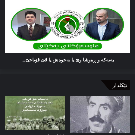
یەنەکە
و
ڕه‌وشا
وێ
یا
نه‌خوه‌ش
یا
ڤێ
قۆناخێ…
یەنەکە و ڕه‌وشا وێ یا نه‌خوه‌ش یا ڤێ قۆناخێ…
تێکلدار