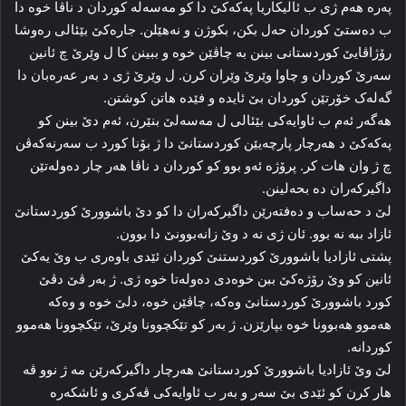
په‌ره‌ هەم ژی ب ئالیکاریا پەکەکێ دا کو مه‌سه‌له‌ کوردان د ناڤا خوه‌ دا
ب ده‌ستێ کوردان حەل بکن، بکوژن و نه‌هێلن. جاره‌کێ بێئالی ره‌وشا
رۆژاڤایێ کوردستانی بینن بە چاڤێن خوه‌ و ببینن کا ل وێرێ چ ئانین
سه‌رێ کوردان و چاوا وێرێ وێران کرن. ل وێرێ ژی د به‌ر عه‌ره‌بان دا
گه‌له‌ک خۆرتێن کوردان بێ ئایده‌ و فێده‌ هاتن کوشتن.
هه‌گه‌ر ئه‌م ب ئاوایه‌کی بێئالی ل مه‌سه‌لێ بنێرن، ئه‌م دێ بینن کو
پەکەکێ د هه‌رچار پارچەیێن کوردستانێ دا ژ بۆنا کورد ب سه‌رنه‌که‌ڤن
چ ژ وان هات کر. پرۆژه‌ ئه‌و بوو کو کوردان د ناڤا هه‌ر چار ده‌وله‌تێن
داگیرکه‌ران ده‌ بحەلینن.
لێ د حه‌ساب و ده‌فته‌رێن داگیرکه‌ران دا کو دێ باشوورێ کوردستانێ
ئازاد ببه‌ نه‌ بوو. ئان ژی نه‌ د وێ زانه‌بوونێ دا بوون.
پشتی ئازادیا باشوورێ کوردستنێ کوردان ئێدی باوه‌ری ب وێ یه‌کێ
ئانین کو وێ رۆژه‌کێ ببن خوه‌دی ده‌وله‌تا خوه‌ ژی. ژ به‌ر ڤێ دڤێ
کورد باشوورێ کوردستانێ وه‌که‌، چاڤێن خوه‌، دلێ خوه‌ و وه‌که‌
هه‌موو هه‌بوونا خوه‌ بپارێزن. ژ به‌ر کو تێکچوونا وێرێ، تێکچوونا هه‌موو
کوردانه‌.
لێ وێ ئازادیا باشوورێ کوردستانێ هه‌رچار داگیرکه‌رێن مه‌ ژ نوو ڤە
هار کرن کو ئێدی بێ سه‌ر و به‌ر ب ئاوایه‌کی ڤه‌کری و ئاشکه‌ره‌