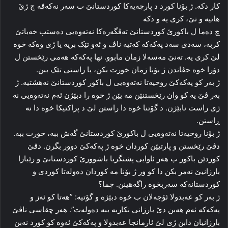
کار دکه‌. ژ بۆنا کورد د پارچه‌یه‌کا کوردستانێ ب سه‌ر نه‌که‌ڤه‌ چ ژێ
هاتیه‌ و تێ، کری یه‌ و دکە
چ ده‌ما ل باکورێ کوردستانێ ته‌ڤگه‌ره‌کا نه‌ته‌وه‌یی ده‌ستب خه‌باتێ
کربه‌، سه‌دی سه‌د پەکەکە که‌تیه‌ ناڤ و ئه‌و تێک بریه‌ یا ژی وه‌که‌ خوه‌
لێ کری یه‌. ته‌نێ مه‌سه‌لا زمان مابوو. نها پەکەکە هه‌می رێخستن ل
دۆرا خوه‌ جڤاندن ژ بۆنا زمان خورت بکن، یا راستی تێک ببن.
ژ به‌ر کو پەکەکێ روحیه‌تا نه‌ته‌وه‌یی ل باکور کوردستانێ نه‌هشتیه‌. ژ
به‌ر ڤێ یه‌ کو وان رێخستنێن مه‌ یێن ژ خوه‌ را دبێژن ئه‌م نه‌ته‌وه‌یی نه‌
ژی راست نابێژن. د گۆتنا خوه‌ دا راستن لێ د پراکتیکا خوه‌ دا نه‌
ڕاستن.
ژ بۆنا روحیه‌تا نه‌ته‌وه‌یی ل باکورێ کوردستانێ گه‌ش ببه‌، خورت ببه‌.
دڤێ رێخستن و پارتیێن کوردان خوه‌ ژ پەکەکێ دوور بگرن. دڤێ
کوردێن باکور ب هه‌ر ئاوایی پشتگریا باشوورێ کوردستانێ و رێبازا
بارزانیێ نه‌مر بکن دا کو ور ژ بۆنا مه‌ کوردان ده‌وله‌تا کوردی و
کوردستانه‌که‌ سه‌ربخوه‌ راگەهینن. چما؟
ژ به‌ر کو عەبدولا ئۆجەلان ب خوه‌ دبێژه‌ و گۆتیه‌: ”هه‌تا کو ئه‌ز و
پەکەکە ئه‌م هه‌بن دێ بارزانی نکاربه‌ ببه‌ ده‌وله‌ت”. هه‌ر چقاسی ناڤێ
بارزانیان دابن ژی لێ ئارمانجا عەبدولا و پەکەکێ ئه‌وه‌ کو کورد نه‌بن