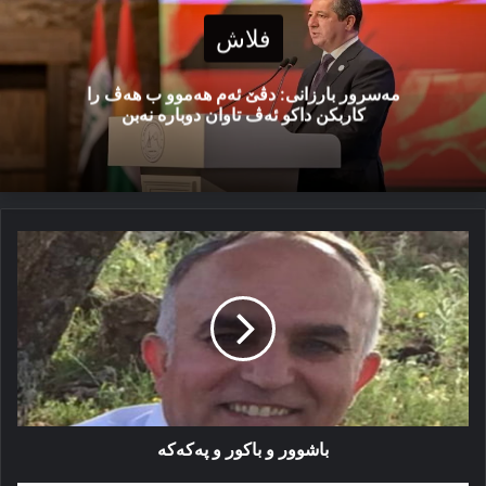
فلاش
مەسرور بارزانی: دڤێ ئەم هەموو ب هەڤ را
کاربکن داکو ئەڤ تاوان دوبارە نەبن
باشوور
و
باکور
و
پەکەکە
باشوور و باکور و پەکەکە