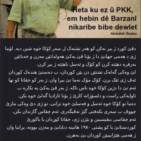
دڤێ کورد ژ بیر نه‌کن کو هه‌ر تشته‌ک ل سه‌ر کۆکا خوه‌ شین دبه‌. لۆما
ژی د هه‌می جهانێ دا ژ بۆنا ڤێ یه‌کێ هه‌ولدانێن مه‌زن و خه‌باتێن
به‌رفره‌ دهێنە کرن کو کۆک و ئەسل ناهێتە ژ بیر کرن.
لێ وه‌کی گه‌له‌ک تشتێن دن یێن کوردان، ب ده‌ستێ هندەک کوردان
ئه‌ڤ ژی تێک برن. کۆک مۆک نه‌ما تێ بیرا وان. ژ به‌ر کو جڤاتا کو نها
ئه‌م تێ دا دژین کۆکا خوه‌ ناس ناکه‌. ژ به‌ر ڤێ یه‌کێ یه‌ نکاره‌ ب
ئاوایه‌کی راست و دلسۆزانه‌ کارێ ژ بۆنا ئازادیا گه‌لێ خوه‌ بکن.
ده‌ما تو کۆکا خوه‌ ئه‌سل و فه‌سلێ خوه‌ نزانی، تو ژی دێ وه‌کی مارێ
چووڤ ب سه‌ری بکه‌فتی گێژ تەڤبگەری. ئه‌م چقاس گازندان بکن،
ئه‌م چقاسی بنڤیسینن و بێژن ژی، جڤاتا کوردان یا باکورێ
کوردستانێ یا کو پشتی ۱۹۸۰ هاتینه‌ دنایایێ و مه‌زن بوونه‌، پرانیا وان
ژ هه‌می هێژایییێن کوردان بێ بەهرن.