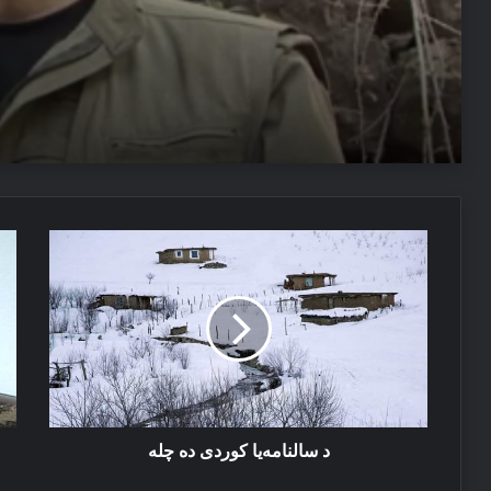
06/08/2026
دەمیرتاش: ئەم دەولەتێ ناخوازن دەولەت ل پێشییا ئازاد
03/08/2026
د
عە
پەیاما سەرۆک نێچیرڤان بارزانی د سالڤەگەرا جینۆساییدا 
سالنامه‌یا
بە
کوردی
بر
ده‌
عی
چله‌
یا
ھن
نە
كە
ژ
نە
د سالنامه‌یا کوردی ده‌ چله‌
بو