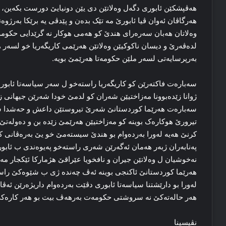
هەڤپشکێن ئابورى دگەل وەلاتێن دی یێن دونیایێ دورست بکەین، بت
هەرگاڤان ئەوان ڤیا ئابورێ مە تێک بدەن و پێدڤی یە برێکا بەرژو
وەلاتان هەبان سەرەراى هندێ کو هەمى هوکار نە گرێدایی حکومەتا
لدەڤەرێ و دیسان ناکوکیێن وەلاتێن هەرێمى کاریگەریا خو لسەر
بەرپرسایەتى لسەر ملێن حکومەتا هەرێمێ بویە.
سەبارەت فاکتەرێن کو کاریگەریا راستەخو ل سەر سیاسەتا ئابور
ژوانا زێدەبوونا مەزاختیێن شەران کو لدمێ خودا شەرێن جیهانى زو
سەبارەت هەرێما کوردستانێ شەرێ تیروستێن داعش و حەشدا شە
تیرورێ هوکارەک بوینە کو مەزاختیێن هەرێمێ زێدە بن و دەولە
کرنێ هەیە لەورا بەردەوام بو هندێ سیستەمێ خو یێ بەرەڤانى کرن
پەنابەران ژبەر هەمان ئەگەرێن شەرى راستەخو پەیوەندى ب ئابور
نەخوشیان ل وەلاتێن جیران و نافخویا عێراقێ هژمارکا ئێکجار مە
هەرێما کوردستانێ ئاکنجی بوینە ئەڤ چەندە ژى ب شێوەکێ راست
لەورا بو دارێشتنا سیاسەتا ئابورى دڤێت بەردەوام داریژەرێن ئەڤ
هەر حالەتەکێ نە سروشتى حکومەت بەرهەڤ بیت بو هەر کارەکی 
نڤیسینا