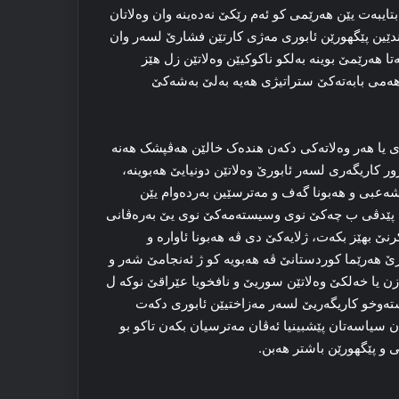
ایبەت یێن هەرێمى کو ئەم رێکێ نەدەینە وان وەلاتان
ەندێین پێگهورێن ئابورى مەژى کارتێن فشارێ لسەر وان
 هەرێمێ بوینە بەلکو ناکوکیێن وەلاتێن زل هێز
 هەمى بابەتەکێ ستراتیژى هەیە بەلێ بەشەکێ
ى یا هەر وەلاتەکی دکەن هندەک خالێن هەڤپشک هەنە
ر کاریگەرى لسەر ئابورێ وەلاتێن دونیایێ هەبوینە،
عبى و هەبونا گەف و مەترسێین بەردەوام یێن
تێ پێدڤى ب چەکێ نوى وسیستەمەکێ نوی یێ بەرەڤانى
ێ بهێز بکەت، ژلایەکێ دی ڤە هەبونا ئاوارە و
ێ هەرێما کوردستانێ ڤە هەبویە کو ژ ئەنجامێ شەر و
زن یا خەلکێ وەلاتێن سوریێ و نافخویا عێراقێ نوکە ل
ەوخو کاریگەریێ لسەر مەزاختیێن ئابورى دکەت
ان سیاسەتان پێشبینیا ئەڤان مەترسیان بکەن تاکو بو
و پێگهورێن باشتر هەبن.