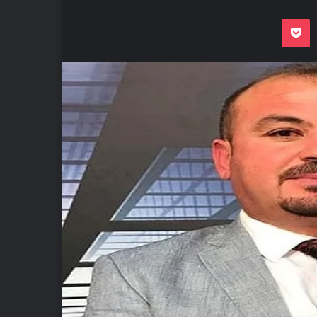
Odnoklassnik
Pocket
VKon