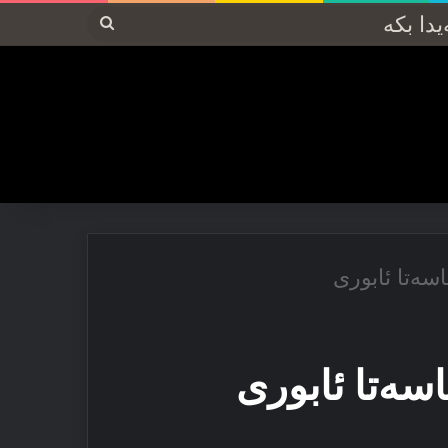
پەیدا
بکە
سەتا ئابورى
سەتا ئابورى