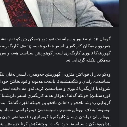
گومان تێدا نینە ئابور و سیاسەت ئەو دوو چەمکن یێن کو ئەم نە
هەردوو چەمکان کاریگەرى لسەر هەڤدو هەیە، چ ئەڤ کاریگەریە د ئ
گهورینەکا ئابورى کاریگەرى لسەر گوهورینێن سیاسى هەیە و بەر
چەمکێن پێکڤە گرێدایى نە.
وەکو دیار ل قوناغێن مێژویێ گهورینێن جەوهەری لسەر ئەڤان تێگ
سیاسەتێ رامان و تێگەهشتنەکا تایبەت هەبویە و قوتابخانێن جودا
شروڤەیا کاریگەریا ئابورى و سیاسەتێ کریە. ئەوا مە دڤێت لسەر 
کوردستانێ) چونکە گەلەک هوکار هەنە کاریگەرى لسەر دارێشتنا 
گرێدایی رەوشا نافخو و داهاتێ نافخو بن چونکە لڤێرە گەلەک بنەم
بونمونە؛ بەلاف بوونا پرەنسیپ، سیستەمێ دیموکراسى، نەمانا بەر
بوونا رولێ دولەتێ دیسان کاریگەریا کومپانیێن ناڤدەولەتى جهێ 
پێداچوونەکێ د سیاسەتا خودا بکەت بو پێشکێش کرنا خزمەتێن پتر 