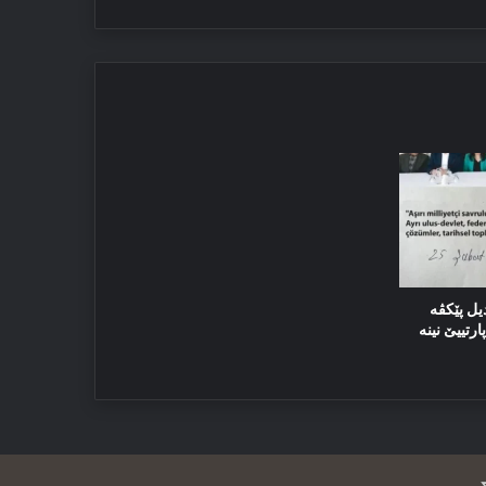
یل پێکڤە
رتییێ نینە