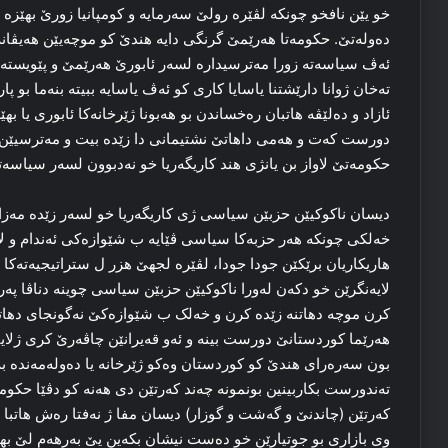
خو یێن نافخو چونکە لڤێرە رولێ سەرمایە و کومپانیا زورێ بهێزە 
دەولەتێ. حکومەتا هەرێمێ گرنگى دایە هندێ کو موچەیێن هەیڤانە 
ئەڤ سیاسەتە زورا مەترسیدارە لسەر ئابورێ هەرێمێ و پێویستە 
تەخان ژوانا دارێشتنا یاسایا کارى کو ئەڤ یاسایە ببیتە بنەما بو پ
ئازاد و دەلێڤە هاتبان رەخساندن بو هەبونا ژێرخانەکا ئابورى یا
دورست کەت و هەمى داهاتێ نشتیمانى دا زێدە بیت و مەترسیێن قە
حکومەتێ لاواز بن یانژى هند کاریگەریا خو نەدبوون لسەر سیاسەتا
دیسان ناکوکیێن حزبێن سیاسى ژى کاریگەریا خو لسەر زێدە مەزا
خەلکى چونکە هەر حزبەکا سیاسى ڤێایە ب شێوازەکی ئەندام و لایە
هاریکاریان برێکێن جودا جودا، لڤێرە لجهێ هزر ل ستراتیجیەتەکا ئ
لایەنگرێن خو دکەن لەورا ناکوکیێن حزبێن سیاسى چوینە دناڤا پەر
کرن موچە دهاتنە زێدە کرن و خەلک ب شێوازەکێ نەگونجای دهاتە
هەرێما کوردستانێ دورست بینە و ئەو قەیرانێن چاڤەرێ کرى ژلا
بون سەرەراى هندێ کو کوردستان وەکو ژێرخانە یا دەولەمەندە بە
تەندورست بکاربینین بونمونە چەند کەرتێن دى هەنە کو دڤێا حکوم
کەرتێن (چاندنێ و گەشت و گوزار) دیسان مفا ژ نەفتا رەش هاتبا و
وى بازارى بو جوتیارێن خو دەست نیشان بکەین یێ بەرهەم لێ بهێ