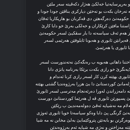
و بەرپرسایەتیا خەلکێ هەژار دکەڤیتە سەر ملێن
تەرخان بکەت بو تەخێن دیارکرى بناڤێن جودا جودا و
حکومەتێ دەرگەهێن دى ڤەکربان بو هاریکاریا ئەڤان
اراستنا مافێن کرێکاران و خەلکى بەرێ خو دابا کارێ
 بهێز هەم ئەڤ سیاسەتە دا بار سڤکیێ لسەر حکومەتێ
یرانێن ئابورى و هەبونا ئابلوقێن هەرێمى لسەر
 ئابوری یا هەرێمێ.
ختنا داهاتى هەبویە ب رەنگەکێ نەتەندورست لسەر
نگرێ خو رازى بکەت برێکا بەرنامە یانژى دانا
ابورى بهێتە کرن کار لسەر رازى کرنا ئەندام و
لەمانێ کوردستانێ دا بێ هزرا بەرژوەندیا گشتى بهێتە
 دامەزراندن لەورا دەرئەنجام مەترسى لسەر ئابورێ
یێ پسپورێن ئابورى ڤە ل هەرێما کوردستانێ دورست
لام مە نەشیایە ئەڤێ دەولەمەندیێ ب رێکێن
ەتێ گرنگى پێ دابا وەکو سیاسەتا خویا ئابورى ئەوژى
ەرگرتن بو بابەتێن پتروکێمایێ بەلێ مخابن نە مە شیا
تە مەزاختن و نەژى مە شیایە ئەم بەرژوەندێن