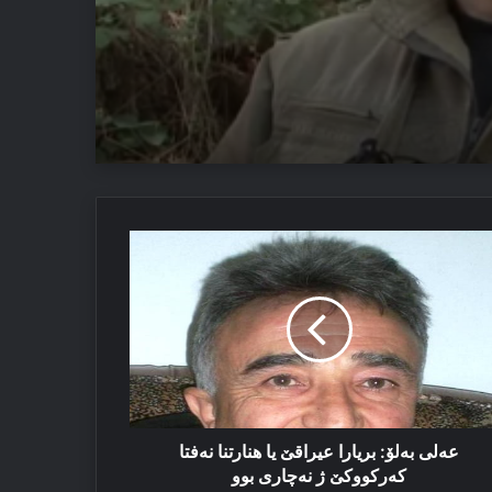
یێ ئاستەنگە
لی
ئێزدیان دا
لۆ:
یارا
راقێ
ارتنا
فتا
ركووكێ
چاری
عەلی بەلۆ: بریارا عیراقێ یا ھنارتنا نەفتا
و
كەركووكێ ژ نەچاری بوو