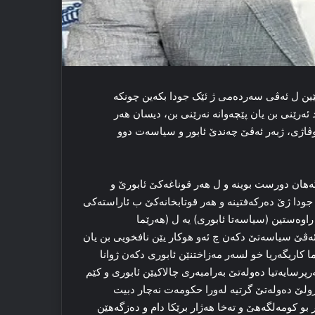
شێین ل ئەڤی سەردەمی ژ ئێک جودا بکەین چونکە
ەرێنى بن یان پێچەوانە نەرێنى بن، دیسان هەر
وڤاژی، ژبەر ئەڤێ چەندێ ئابور و سیاسەت دوو
ەهان دورست بوینە و ل هەر قوناغەکێ ئابورێ و
 جودا ژێ دەرکەفتینە و هەر قوتابخانەکێ ب ئاراستەکی
راوەستین (سیاسەتا ئابورى) یە ل (هەرێما
ئەڤێ سیاسەتێ دکەن چ ئەو هوکار یێن نافخویی بن یان
ا کاریگەریا خو لسەر مەزاختنێن ئابورى دکەن ژوانا
پرسایەتیا دەولەتێ بەرامبەرى چالاکیێن ئابورى و کێم
رولێ دەولەتێ گرتیە لەورا حکومەت نەچار دبیت
بو کومەلگەهێ و تەخا هەژار برێکا دام و دەزگەهێن