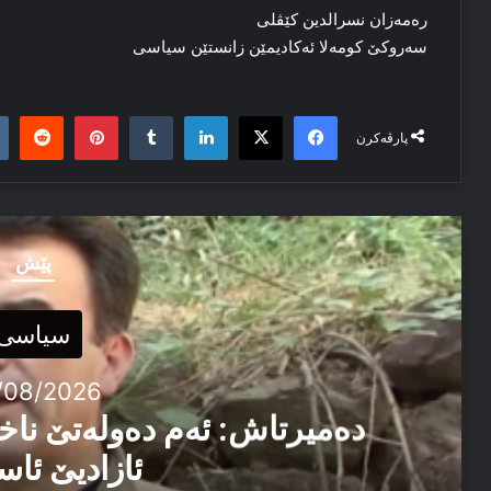
رەمەزان نسرالدین کێڤلى
سەروکێ کومەلا ئەکادیمێن زانستێن سیاسى
it
nterest
Tumblr
LinkedIn
Facebook
X
پارڤەکرن
پێش
سیاسی
/08/2026
دەمیرتاش: ئەم دەولەتێ ناخ
ئازادیێ ئاس