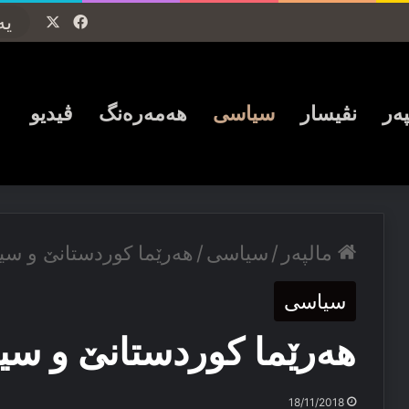
Facebook
X
پەر
نڤیسار
سیاسی
ھەمەرەنگ
ڤیدیو
مالپەر
/
سیاسی
/
هەرێما کوردستانێ و سیا
سیاسی
هەرێما کوردستانێ و سیا
18/11/2018