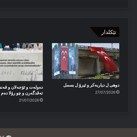
تێکلدار
دوهی ل دیاربەکر و ئیرۆ ل بسمل
دەولەت و ئۆجەلان و قەند
27/07/2026
تەڤدگەرن و چو رۆلا دەم پا
21/07/2026