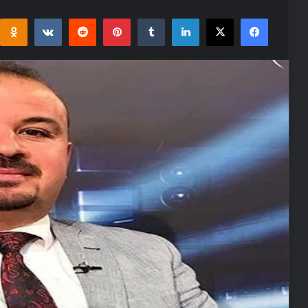
i
takte
Reddit
Pinterest
Tumblr
LinkedIn
Facebook
X