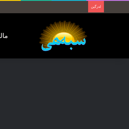
لەزگین
مال