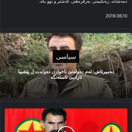
دمەشاند، زەنگیمتر، بەرفرەھتر، گەشتر و نوو بكە.
2019.06.10
سیاسی
دەمیرتاش: ئەم دەولەتێ ناخوازن دەولەت ل پێشییا
ئازادیێ ئاستەنگە
ئۆجەلان:
ئەز
دكارم
رێیا