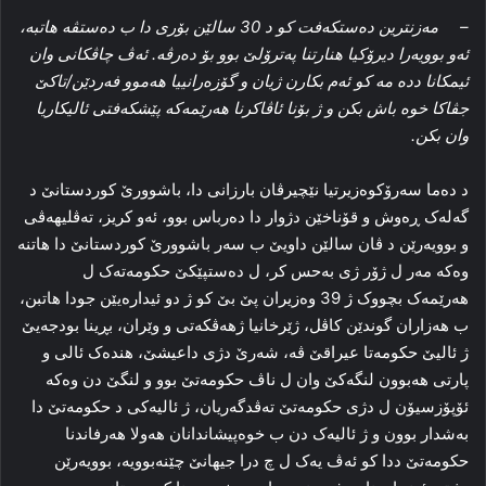
– مه‌زنترین ده‌ستکه‌فت کو د 30 سالێن بۆری دا ب ده‌ستڤه‌ هاتبه‌،
ئه‌و بوویه‌را دیرۆکیا هنارتنا په‌ترۆلێ بوو بۆ ده‌رڤه‌. ئه‌ڤ چاڤکانی وان
ئیمکانا دده‌ مه‌ کو ئه‌م بکارن ژیان و گۆزه‌رانییا هه‌موو فه‌ردێن/تاکێ
جڤاکا خوه‌ باش بکن و ژ بۆنا ئاڤاکرنا هه‌رێمه‌که‌ پێشکه‌فتی ئالیکاریا
وان بکن.
د ده‌ما سه‌رۆکوەزیرتیا نێچیرڤان بارزانی دا، باشوورێ کوردستانێ د
گه‌له‌ک ڕه‌وش و قۆناخێن دژوار دا ده‌رباس بوو، ئه‌و کریز، ته‌ڤلیهه‌ڤی
و بوویه‌رێن د ڤان سالێن داویێ ب سه‌ر باشوورێ کوردستانێ دا هاتنه‌
وه‌که‌ مه‌ر ل ژۆر ژی به‌حس کر، ل ده‌ستپێکێ حکومه‌ته‌ک ل
هه‌رێمه‌ک بچووک ژ 39 وه‌زیران پێ بێ کو ژ دو ئیداره‌یێن جودا هاتبن،
ب هه‌زاران گوندێن کاڤل، ژێرخانیا ژهه‌ڤکه‌تی و وێران، بڕینا بودجه‌یێ
ژ ئالیێ حکومه‌تا عیراقێ ڤه‌، شه‌رێ دژی داعیشێ، هنده‌ک ئالی و
پارتی هه‌بوون لنگه‌کێ وان ل ناڤ حکومه‌تێ بوو و لنگێ دن وه‌که‌
ئۆپۆزسیۆن ل دژی حکومه‌تێ تەڤدگەریان، ژ ئالیه‌کی د حكومه‌تێ دا
به‌شدار بوون و ژ ئالیه‌ک دن ب خوه‌پیشاندانان هه‌ولا هه‌رفاندنا
حکومه‌تێ ددا کو ئه‌ڤ یه‌ک ل چ درا جیهانێ چێنه‌بوویه‌، بوویه‌رێن