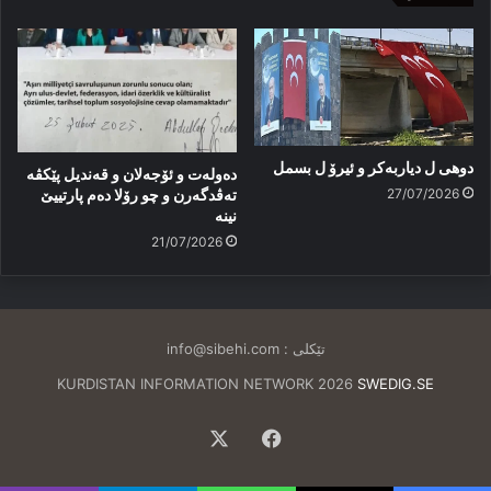
دوهی ل دیاربەکر و ئیرۆ ل بسمل
دەولەت و ئۆجەلان و قەندیل پێکڤە
27/07/2026
تەڤدگەرن و چو رۆلا دەم پارتییێ
نینە
21/07/2026
تێکلی :
info@sibehi.com
KURDISTAN INFORMATION NETWORK 2026
SWEDIG.SE
Facebook
X