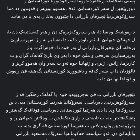
پشتی ئه‌نجامدنا ڕه‌فه‌ره‌ندووما سه‌رخوه‌بوونا کوردستانێ و
دوورپێچێن ل سەر كوردستانێ، ئەڤ ھەموو بوویەر و قەومین دد ەما
سەرۆكوەزیرتیا ێچیرڤان بارزانی دا چێبوون یەك ل پەی یا دن ھات.
د رەوشەكا وەسا دا، هه‌ر سه‌رۆکه‌زیره‌ک دن و هه‌ر که‌ساتیه‌ک دن با،
ل جهه‌کێ جیهانێ با، ئه‌ز باوه‌ر دکم، دا ته‌سلیم به‌ و ژ به‌رپرسیاریێ
بره‌ڤه‌، لێ نێچیرڤان بارزانی ل به‌ر خوه‌ دا، خوه‌راگرت و ژ
به‌رپرسیاریێ نه‌ره‌ڤی و ملێ خوه‌ دا به‌ر وی بارێ گه‌له‌ک گران و ب
کاریزما، زانین، ژیری و ژێهاتیا خوه‌ ئه‌و ب سه‌ر وان هه‌موو کریز و
ئالۆزیان دا ب سه‌ر که‌ڤه و باشوورێ کوردستانێ بگه‌هینه‌ ڤێ ڕه‌وش
و قۆناخا نها تێ دا یه‌.
نێچیرڤان بارزانی ب ڤێ ته‌جرووبه‌یا خوه‌ یا گه‌له‌ک زه‌نگین ڤه‌ ژ
سه‌رۆکوه‌زیرتیێ دەرباسی سه‌رۆکاتیا هه‌رێما کوردستانێ دبە. د بن
سه‌رۆکاتیا وی دا دێ هه‌رێما کوردستانێ ده‌رباسی قۆناغه‌کا گه‌شتر و
پێشکه‌فتیتر ببه‌، ب تایبه‌تی د وارێ تێکه‌لیێن ب وه‌لاتێن جیهانێ ڕا و
به‌رژوه‌ندیێن وان وه‌لاتن ب هه‌رێما کوردستانێ ڤه‌ گرێ بدە، ب
واتایەكێ دن، ئەو سیاسەتا حەكیمانەیا سەرۆك مەسعود بارزانی