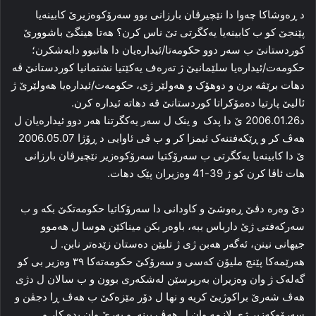
د ڕه‌وشاکا چه‌وا دا نێچیرڤان بارزانی بوو سه‌رۆکوه‌زیرێ کابینه‌یا
پێنجێ کو ب کابینه‌یا یه‌کگرتی تێ ناس کرن؟ هه‌تا هینگێ باشوورێ
کوردستانێ ب سه‌ر دوو حکومه‌تا/ئیداره‌یان دا هاتبوو دابه‌شکرن؛
حکومه‌ت/ئیداره‌یا سلێمانیێ ژ ته‌ره‌ف یه‌کێتیا نشتمانیا کوردستانێ ڤه‌
دهات برێڤه‌ برن و دوهۆک و هه‌ولێر ژی، حکومه‌ت/ئیداره‌یا هه‌ولێرێ ژ
ئالیێ پارتیا ده‌مۆکراتا کوردستانێ ڤه‌ دهاته‌ ئیداره‌ کرن.
د2006.01.26 ێ دا پدک و ینک ل سه‌ر یه‌کگرتنا هه‌ر دوو ئیدارەیان ل
هه‌ڤ کر و ڕێکه‌فتنه‌ک ئیمزا کر و ب ڤی ئاوایی د ڕۆژا 2006.05.07
ێ دا کابینه‌یا یه‌کگرتی ب سه‌رۆکتیا سه‌رۆکوه‌زیر نێچیرڤان بارزانی
هات ئاڤا کرن کو ژ 39-41 وه‌زیران پێک دهات.
دێ وه‌ره‌ دڤێ ڕه‌وشێ و کاودانی دا سه‌رۆکاتیا حکومه‌تکێ بکه‌ و ب
سه‌رکه‌فتی ژێ دارباس ببه‌، باوه‌ر بکن میناکێن هوسا ل هه‌موو
جیهانی نینن، ئه‌گه‌ر هه‌بن ژی ژ تلیێن ده‌ستان زێده‌تر نابن. ل
هه‌رێمه‌کا پێنج ملیۆن که‌سی و سه‌رۆکێ حکومه‌ته‌کا ۳۹ وه‌زیر بی کو
گه‌له‌ک ژ وان وه‌زیران به‌رپرسێن له‌شکه‌ری بوون و ب سالان ل دژی
هه‌ڤ شه‌رێ براکوژیێ کریه‌ و نها ل دۆر مێزه‌کێ ب هه‌ڤ ڕا دجڤن و
سه‌رۆوکه‌زیر ژی لازمه‌ وان ل هه‌ڤ بینه‌ و به‌رێ وان بده‌ کار و