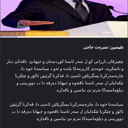
نڤیسین: نسرەت حاجی
نێچیرڤان بارزانی کو ل سه‌ر ئاستا کوردستان و جیهانێ ناڤه‌کێ دیار
و ناسکریه‌، خوه‌دی کاریزمه‌کا بلنده‌ و ئه‌و د سیاسه‌تا خوه‌ دا،
چاره‌سه‌رکرنا پسگرێکێن ئاسێ دا، ڤه‌کرنا گرێیێن ئالۆز و چێکرنا
تێکه‌لیان ل سه‌ر ئاستا ناڤخوه‌ و جیهانا ده‌رڤه‌ دا ب دووربینی و
دپلۆماسیه‌کا نه‌رم تێ نیاسین و ناڤداره‌.
سیاسه‌تا خوه‌ دا، چاره‌سه‌رکرنا پسگرێکێن ئاسێ دا، ڤه‌کرنا گرێیێن
ئالۆز و چێکرنا تێکه‌لیان ل سه‌ر ئاستا ناڤخوه‌ و جیهانا ده‌رڤه‌ دا ب
دووربینی و دپلۆماسیه‌کا نه‌رم تێ نیاسین و ناڤداره‌.