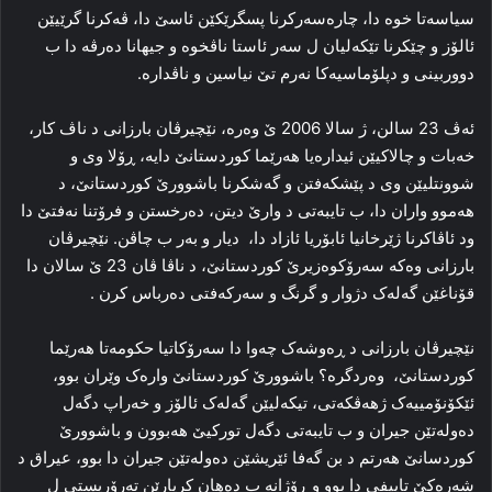
سیاسه‌تا خوه‌ دا، چاره‌سه‌رکرنا پسگرێکێن ئاسێ دا، ڤه‌کرنا گرێیێن
ئالۆز و چێکرنا تێکه‌لیان ل سه‌ر ئاستا ناڤخوه‌ و جیهانا ده‌رڤه‌ دا ب
دووربینی و دپلۆماسیه‌کا نه‌رم تێ نیاسین و ناڤداره‌.
ئه‌ڤ 23 سالن، ژ سالا 2006 ێ وه‌ره‌، نێچیرڤان بارزانی د ناڤ کار،
خه‌بات و چالاکیێن ئیداره‌یا هه‌رێما کوردستانێ دایه‌، ڕۆلا وی و
شوونتلیێن وی د پێشکه‌فتن و گه‌شکرنا باشوورێ کوردستانێ، د
هه‌موو واران دا، ب تایبه‌تی د وارێ دیتن، ده‌رخستن و فرۆتنا نه‌فتێ دا
ود ئاڤاکرنا ژێرخانیا ئابۆریا ئازاد دا، دیار و به‌ر ب چاڤن. نێچیرڤان
بارزانی وه‌که‌ سه‌رۆکوه‌زیرێ کوردستانێ، د ناڤا ڤان 23 ێ سالان دا
قۆناغێن گه‌له‌ک دژوار و گرنگ و سه‌رکه‌فتی ده‌رباس کرن .
نێچیرڤان بارزانی د ڕه‌وشه‌ک چه‌وا دا سه‌رۆکاتیا حکومه‌تا هه‌رێما
کوردستانێ، وه‌ردگره‌؟ باشوورێ کوردستانێ واره‌ک وێران بوو،
ئێکۆنۆمییه‌ک ژهه‌ڤکه‌تی، تیکه‌لیێن گه‌له‌ک ئالۆز و خه‌راپ دگه‌ل
ده‌وله‌تێن جیران و ب تایبه‌تی دگه‌ل تورکیێ هه‌بوون و باشوورێ
کوردسانێ هه‌رتم د بن گه‌فا ئێریشێن ده‌وله‌تێن جیران دا بوو، عیراق د
شه‌ره‌کێ تاییفی دا بوو و ڕۆژانه‌ ب ده‌هان کریارێن ته‌رۆریستی ل