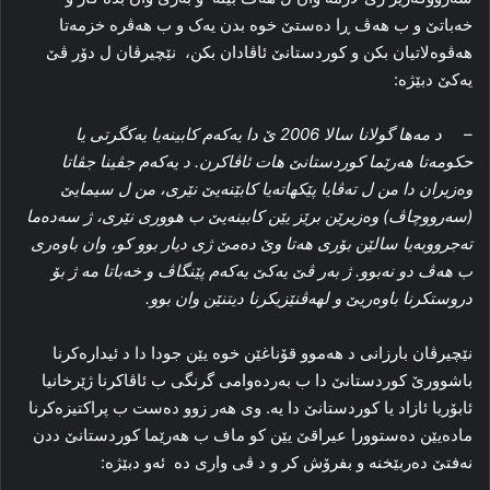
خه‌باتێ و ب هه‌ڤ ڕا ده‌ستێ خوه‌ بدن یه‌ک و ب هه‌ڤره‌ خزمه‌تا
هه‌ڤوه‌لاتیان بکن و کوردستانێ ئاڤادان بکن، نێچیرڤان ل دۆر ڤێ
یه‌کێ دبێژه‌:
– د مه‌ها گولانا سالا 2006 ێ دا یه‌که‌م کابینه‌یا یه‌کگرتی یا
حکومه‌تا هه‌رێما کوردستانێ هات ئاڤاکرن. د یه‌که‌م جڤینا جڤاتا
وه‌زیران دا من ل ته‌ڤایا پێکهاته‌یا کابێنه‌یێ نێری، من ل سیمایێ
(سه‌رووچاڤ) وه‌زیرێن برێز یێن کابینه‌یێ ب هووری نێری، ژ سه‌ده‌ما
ته‌جرووبه‌یا سالێن بۆری هه‌تا وێ ده‌مێ ژی دیار بوو کو، وان باوه‌ری
ب هه‌ڤ دو نه‌بوو. ژ به‌ر ڤێ یه‌کێ یه‌که‌م پێنگاڤ و خه‌باتا مه‌ ژ بۆ
دروستکرنا باوه‌ریێ و لهه‌ڤنێزیکرنا دیتنێن وان بوو.
نێچیرڤان بارزانی د هه‌موو قۆناغێن خوه‌ یێن جودا دا د ئیداره‌کرنا
باشوورێ کوردستانێ دا ب به‌رده‌وامی گرنگی ب ئاڤاکرنا ژێرخانیا
ئابۆریا ئازاد یا کوردستانێ دا یه‌. وی هه‌ر زوو ده‌ست ب پراکتیزه‌کرنا
ماده‌یێن ده‌ستوورا عیراقێ یێن کو ماف ب هه‌رێما کوردستانێ ددن
نه‌فتێ ده‌ربێخنه‌ و بفرۆش کر و د ڤی واری ده‌ ئه‌و دبێژه‌: