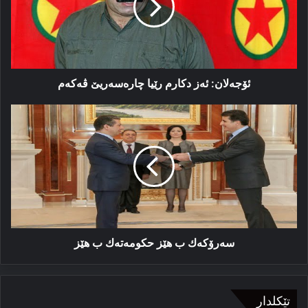
چارەسەریێ
ڤەكەم
ئۆجەلان: ئەز دكارم رێیا چارەسەریێ ڤەكەم
سەرۆكەك
ب
ھێز
حكومەتەك
ب
ھێز
سەرۆكەك ب ھێز حكومەتەك ب ھێز
تێکلدار