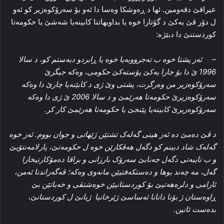
عیراقێ دقه‌ومین. ئها د ڕه‌وشکا وەسا دا ئه‌و بۆ سه‌رۆکوه‌زیر کو ئه‌و
ل دۆر ڤێ یه‌کێ د گۆتارا خوه‌ یا بداویهاتنا کابینه‌یا شه‌شێ یا حکومه‌تا
کوردستنێ دا دبێژه‌:
– ئه‌ز پشتا خوه‌ ب ته‌جرووبه‌یا خوه‌ یا ڕابردو دبه‌ستم کو، د سالا
1996 ێ دا بۆ جارا یه‌کێ پۆسته‌کێ حکومی، وه‌که‌ جیگرێ
سه‌رۆکوه‌زیر من وه‌رگرت، پشتی وێ ژی د کابێنه‌یا چارێ دا وه‌که‌
سه‌رۆکوه‌زیرێ حکومه‌تا هه‌رێمێ و د سالا 2006 ێ ژی دا وه‌که‌
سه‌رۆکوه‌زیرێ کابینه‌یا پێنجێ یا حکومه‌تا هه‌رێمێ کار کر.
د ڤێ ده‌مێ ده‌ ئه‌ز هینی گه‌له‌ک تشتێن ژێهاتی و جوان بووم. ئه‌ز خوه‌
گه‌له‌ک شاد دبینم کو دگه‌ل هه‌ڤکارێن خوه‌ ل حکومه‌تێ، پارلامه‌نتۆیێ
و ب تایبه‌تی دگه‌ل جه‌نابێ سه‌رۆک بارزانی و بزاڤا ده‌مۆکارتیخازا
گه‌ل، مه‌ چه‌ند بوها و ده‌ستکه‌فتیێن مانه‌وی وه‌که‌؛ ڤه‌گه‌راندنا ئه‌من،
ئارامی و دلره‌هه‌تیێ بۆ کوردستانیێن خوه‌شتڤی و خه‌باتێن بێ
ڕاوه‌ستان ژ بۆنا دانانا ئه‌ساسێ ژێرخانیا ژیانێ ل کوردستانێ،
بده‌ست ئانین.