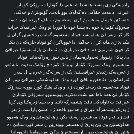
راده‌یه‌کی ژی پەسنا هه‌شدا شه‌عبی دا. گۆتارا سه‌رۆکێ کۆمارا
عيراقێ د مه‌دیا جڤاکی ده‌ گه‌له‌ک بوو بابه‌تێ گۆتوبێژێ و خه‌لکی
حه‌نه‌کێن خوه‌ ل مه‌عسوم کرن. مه‌عسوم ب ناڤ کورده‌ لێ د ده‌ما
سه‌رۆک کۆماریا خوه‌ ده‌ پشتا خوه‌ دا کوردا ئو وه‌ک عیراقیه‌ک خراب
کار کر. ژبەر ڤێ هه‌لوه‌ستا فوئاد مه‌عسوم گەلەك رەخنه‌یێن گران ل
ینک ێ ژی هاته‌ کرن ، خه‌لکی دا خوویاکرن کو فوئاد جارەكە دن ینک
کر جهێ شه‌رمیێ ده‌. د ڤێ ده‌ربارێ ده‌ ئه‌ندامێ پارلەمه‌نتۆیا عیراقێ
یێ پدکێ رێبووار ئه‌بدولره‌حمان ژ باس نیوز رە راگه‌هاند: فوئاد
مه‌عسوم ‌ وه‌ک سه‌رۆک کۆمار ئو وه‌ک کورد چ رۆله‌ک نه‌دیت. نابه‌ ئه‌و
ژ عه‌ره‌به‌ک زێده‌تر عیراقچیتیێ بکه‌، ژ به‌ر ئه‌گه‌ر عه‌ره‌ب ل سه‌ر
ئه‌رکه‌کێ بن دئاخڤن و ناڤێ کورد وه‌ک هه‌ڤبه‌شه‌کی عیراقێ تینن. لێ
فوئاد مه‌عسوم هه‌رچه‌ند کوردە‌ ژی و وه‌ک پشکا کورد بوویه‌ سه‌رۆک
کۆمار لێ هه‌تا ناها ئه‌و تشت نه‌کریه‌. پێویستبوو سه‌رۆکێ کۆمارێ
عیراقێ ب ئاوایه‌کی ناڤێ پێشمه‌رگه‌ ئانیبا و به‌حسا زیره‌کیا وی کربا.
ژ به‌ركو پێشمه‌رگه‌ عیراق و هه‌موو ناڤچه‌ ژ داعشێ پاراست. ژ به‌ر
ڤێ ژی ئه‌م فوئاد مه‌عسوم رەخنه‌ دکن و هه‌لوێستێ وی وه‌ک هه‌موو
هه‌لوێستێن وی یێن به‌رێ ل هه‌مبه‌ر بوویه‌رێن ل سه‌ر کوردستانێ ده‌
هاتن بێ هه‌لوێست بوو . پارله‌مه‌نته‌رێ پدکێ به‌رده‌وامیا داخوویانیا