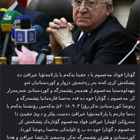
گۆتارا فوئاد مەعسوم یا د جڤینا یەكەم یا پارلامەتۆیا عیراقێ دە
پێشكەش كری،كەتە بەر رەخنەیێن دژوار و كوردستانیان ئەو
بێھەلوەستیا مەعسوم ل ھەمبەر پێشمەرگە و كوردستانێ شەرمەزار
كر. مەعسوم د گۆتارا خوە دە قەد بەحسا قارەمانیا پێشمەرگە و
رەوشا كوردستانێ نەكر.رۆژا ٣. ٩. ٢٠١٨ێ یه‌که‌مین رۆنشتنا یەكەم یا
ده‌ما چاره‌م یا پارلامه‌نتۆیا عیراقێ دەست پێكر و ‌د وێ جڤینێ دا
سه‌رۆکێ کۆمارا عیراقێ فواد مه‌عسوم گۆتاره‌ک پێشکه‌ش کر.
مه‌عسوم د گۆتارا خوه‌ ده‌ ب چ ئاوایه‌کی به‌حسا رەوشا کوردا،
کوردستانێ و هێزێن پێشمه‌رگه‌ نه‌کر. وه‌سفێ ئارتێشا عیراقێ و هه‌تا