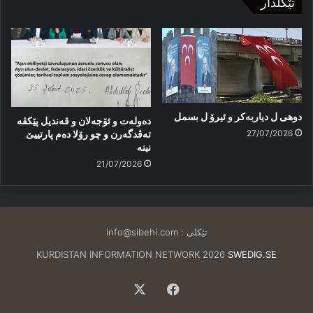
تێکلدار
دوهی ل دیاربەکر و ئیرۆ ل بسمل
دەولەت و ئۆجەلان و قەندیل پێکڤە
27/07/2026
تەڤدگەرن و چو رۆلا دەم پارتییێ
نینە
21/07/2026
تێکلی :
info@sibehi.com
KURDISTAN INFORMATION NETWORK 2026
SWEDIG.SE
Facebook
X