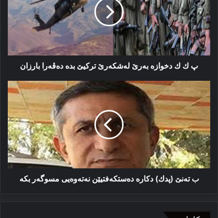
دخوازە
بەرێ
لەشكەرێ
تركیێ
بدە
دەڤەرا
بارزان
پ ك ك دخوازە بەرێ لەشكەرێ تركیێ بدە دەڤەرا بارزان
ب
تەنێ
(پدك)
دكارە
دەستكەفتیێن
نەتەوەیی
مسوگەر
بكە
ب تەنێ (پدك) دكارە دەستكەفتیێن نەتەوەیی مسوگەر بكە