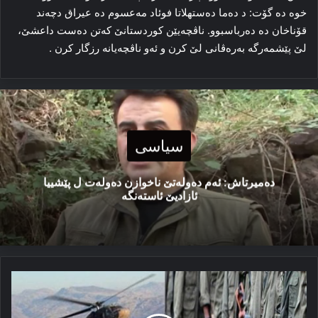
خوه‌ ده‌ گۆت: د ده‌ما ده‌ستهلاتا فوئاد مه‌عسوم ده‌ عیراق دچه‌ند
قۆناخان ده‌ ده‌رباسبوو. ناڤچه‌یێن کوردستانێ که‌تن ده‌ست داعشێ،
لێ پێشمه‌رگه‌ به‌ره‌ڤانی لێ کرن و ئه‌و ناڤچه‌یانه‌ رزگار کرن .
سیاسی
دەمیرتاش: ئەم دەولەتێ ناخوازن دەولەت ل پێشییا
ئازادیێ ئاستەنگە
پ
ك
ك