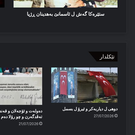
بل
ستێرەكا گەش ل ئاسمانێ بەھدینان ڕژیا
تێکلدار
دوهی ل دیاربەکر و ئیرۆ ل بسمل
دەولەت و ئۆجەلان و قەند
27/07/2026
تەڤدگەرن و چو رۆلا دەم پا
21/07/2026