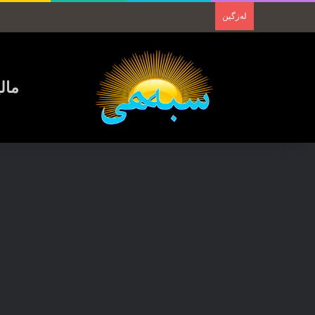
لەزگین
مال