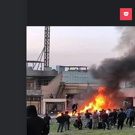
Odnoklassnik
Pocket
VKon