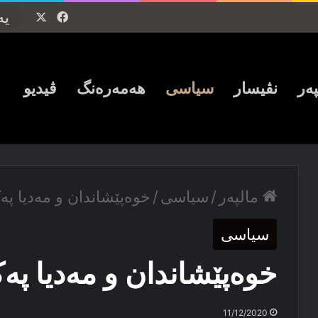
Facebook
X
پەر
نڤیسار
سیاسی
ھەمەرەنگ
ڤیدیو
مالپەر
/
سیاسی
/
خوەپێشاندان و مەدیا پە
سیاسی
خوەپێشاندان و مەدیا پە
11/12/2020