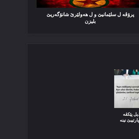
یزن
پرۆڤە ل سلێمانیێ و ل ھەولێرێ شانۆگەریێ
بلیزن
یل پێکڤە
رتییێ نینە