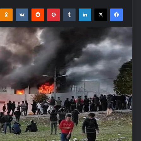
i
takte
Reddit
Pinterest
Tumblr
LinkedIn
Facebook
X