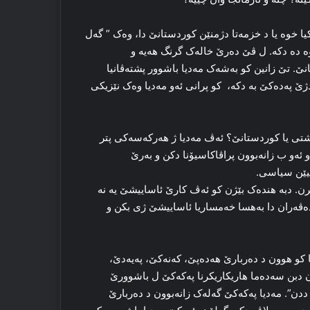
یا خوه‌ یا د خزمه‌تا دژمنێن کوردستانێ دا، وه‌ک ” گه‌ل
‌ ده‌ دکه‌. ل ڤێ ده‌رێ خاله‌ک گرنگ هه‌یه‌ و
ێ. تێ زانین کو به‌شه‌ک مه‌دیا باشوور پشته‌ڤانیا
ژێ پەدەکێ به‌ دکه‌، ‌ کو پرانی ئەو مەدیا وه‌ک نێزیکی
 گشتی یا کوردستانێ؟ ئه‌ڤ مه‌دیا ژ هه‌رکه‌سه‌کی پتر
و ئه‌و ب زانه‌بوون پراڤاکاسیۆنا دکن و به‌رێ
لیێن سیاسی.
ن. دبە هنده‌ک بێژن کو ئه‌ڤ کارێ ئاساییشێ یه‌ نه‌
 ده‌ڤه‌ران دا به‌هسا خه‌مساریا ئاساییشێ ژی بکن و
یا کو ھوون د ده‌ربارێ هەدەپێ، کەنەکێ، پەیەدێ،
دبن سه‌ده‌ما ھاریكاریكرنا پەكەكێ ل باشوورێ
دن”. مه‌دیا پەکەکێ گه‌له‌ک زانه‌بوون د ده‌ربارێ