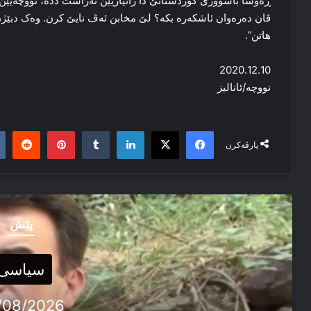
ڕه‌وشا باشوورێ کوردستانێ دا‌ زانیاریێن نەراست دده‌، نووچه‌یێن ده‌ر
ڤان ده‌ره‌وان ئا‌شکه‌ره‌ بکه‌؟ لێ مخابن ئه‌ڤ نایێ کرن. وه‌ک دبێ
هاتن”.
2020.12.10
نووچه‌/ئانالیز
it
nterest
Tumblr
LinkedIn
Facebook
X
پارڤەکرن
پێش
سیاسی
/08/2026