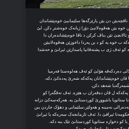
ناڤچه‌یێن دن یێن پارێزگەھا سلێمانیێ خوه‌پێشاندان
ێن خوه‌ یێن هه‌ڤوه‌لاتیێ دۆزا ژیانه‌ک خوه‌شتر دكن. لێ
تالانچێ تێن بناڤ كركن د ناڤا خوه‌پێشانده‌ران دا
ەکە ب خوه‌ یه‌ كو د بن پەردا داخوزێن ھەڤوەلاتیێن
ە كو ئەڤ ژی ب پشتەڤانیا پاسدارێن ئیرانێ و حەشدا
 ده‌ردکه‌ڤه‌ هۆلێ كو ئه‌ڤ هه‌لوه‌ستا فەرمیا
ێیا ڤان خوەپێشاندانان پەکەکە شه‌رێ پەدەکێ دکه‌.
مه‌رگه‌یا شه‌هد دکن.
پەکەکە ل ڤان ده‌ڤه‌ران ب هێزه‌. ئه‌ڤ ته‌ڤگه‌را کو
نا ستاتویا باشوورێ کوردستانێ یه‌. هه‌رکه‌سه‌کێ دزانه‌
ه‌ده‌رالی نه‌مینه‌ و هه‌ولێر،سلێمانی و دهۆک جاردن ببن
مه‌تا ئیراقێ دا‌. ئه‌ڤ ئارمانجه‌ک سه‌ره‌که‌ یا ئیرانێ
یا کو دخوازه‌ ستاتویا کوردستانێ تێک ببه‌ دکه‌.
نه‌؟ چنه‌ و ئارمانجا وان چییه‌؟