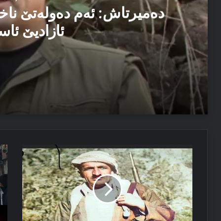
دەمیرتاش: ئەم دەولەتێ ناخ
ئازادیێ ئاس
06/08/2026
دەمیرتاش: ئەم دەولەتێ ناخوازن دەولەت ل پێشییا ئازاد
03/08/2026
ستێرەكا
پر
پەیاما سەرۆک نێچیرڤان بارزانی د سالڤەگەرا جینۆساییدا 
گەش
ل
ل
سل
ئاسمانێ
و
بەھدینان
ل
ڕژیا
ھە
شا