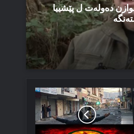
وازن دەولەت ل پێشییا
تەنگە
یێ ئاستەنگە
ۆڤە
ئێزدیان دا
ێمانیێ
ولێرێ
نۆگەریێ