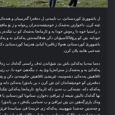
ل باشوورێ کوردستانێ، ب تایبه‌تی ل ده‌ڤه‌را گه‌رمییان و هنده‌ک 
تێنه‌ کرن، داخوازێن به‌شه‌ک ژ خوه‌پێشه‌نده‌ران ڕه‌وانە و ژ بۆ ماف
د ڕاستیا خوه‌ دا ڕه‌وش جودا یه‌ و ئارمانجا بەشەك كو ب تێكدەر و 
جودایه‌. یێن کو پرۆڤاکاسیۆنان دکن هه‌ڤالبه‌ندێن پەکەکێ نه‌ و پەک
باشوورێ كوردستانێ ھەولا ژناڤبرنا كیانێ ھەرێما كوردستانێ دك
شەعبی ھاتیە پلان كرن.
ده‌ما مه‌دیا پەکەکێ باش بێ شۆپاندن ئه‌ڤ ڕاستی گەلەك ب زەلالی
پەکەکێ یە و به‌شه‌ک ژ ستراته‌ژیا وێ یه‌. د بنگه‌هێ خوه‌ دا، ب ر
ئاڤاهیێن پەدەکێ دشه‌وتینە، ئێریشێ ئاڤاهیێن حکومه‌تێ دکن و پێش
ده‌ڤه‌رێن کو خوه‌پێشاندان لێ تێن کرن د بن باندۆرا یەنەکێ دا‌نه‌ و 
پەکەکە دکه‌، تشته‌کی ب ته‌نێ دکه‌ ئارمانج. ئارمانجا پەکەکێ تێکدا
نها گه‌له‌ک ئالیێن شیعه‌ ل ئیراقێ دخوازن ستاتویا کوردستانێ یا ف
وه‌ک پارێزگه‌هێن دن یێن ئیراقێ و ب ته‌مامی بکه‌ڤن د بن باندۆرا حکو
و چه‌ته‌یێن حه‌شدا شهع‌بینه‌. پەکەکە ژی خزمه‌تا ڤێ سیاسه‌تا قرێژ 
خوه‌پێشانده‌رێن ئالا کوردستانێ بینن خوار و ئالا ئیراقێ بلند دکن کی