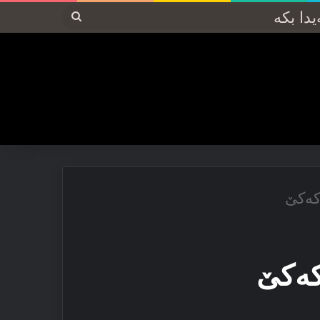
پەیدا
بکە
كەكێ
كەكێ