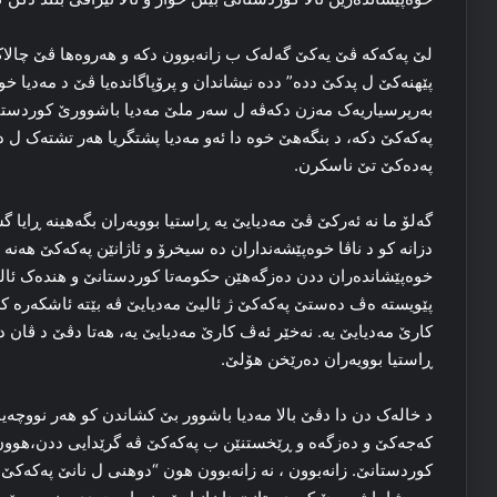
لێ پەکەکە ڤێ یه‌کێ گه‌له‌ک ب زانه‌بوون دکه‌ و هه‌روه‌ها ڤێ چالاک
پێھنەكێ ل پدکێ دده‌” دده‌ نیشاندان و پرۆپاگانده‌یا ڤێ د مه‌دیا خوه
به‌رپرسیاریه‌ک مه‌زن دکه‌ڤه‌ ل سه‌ر ملێ مه‌دیا باشوورێ کوردستان
پەکەکێ دکه‌، د بنگه‌هێ خوه‌ دا ئه‌و مه‌دیا پشتگریا هه‌ر تشته‌ک ل د
پەدەكێ تێ ناسكرن.
گه‌لۆ ما نه‌ ئه‌رکێ ڤێ مه‌دیایێ یه‌ ڕاستیا بوویه‌ران بگەهینه‌ ڕایا
دزانە کو د ناڤا خوه‌پێشه‌نداران ده‌ سیخرۆ و ئاژانێن پەكەكێ هه‌نه‌ 
خوه‌پێشاندەران ددن ده‌زگه‌هێن حکومه‌تا کوردستانێ و هنده‌ک ئا
پێویستە ەڤ دەستێ پەكەكێ ژ ئالیێ مه‌دیایێ ڤه‌ بێته‌ ئاشکه‌ره‌ کر
کارێ مەدیایێ یه‌. نه‌خێر ئه‌ڤ کارێ مه‌دیایێ یه‌، هه‌تا دڤێ د ڤان
ڕاستیا بوویه‌ران ده‌رێخن هۆلێ.
د خاله‌ک دن دا دڤێ بالا مه‌دیا باشوور بێ کشاندن كو هه‌ر نووچه‌
کەجەکێ و ده‌زگه‌ه و ڕێخستنێن ب پەکەکێ ڤه‌ گرێدایی ددن،هوون 
کوردستانێ. زانه‌بوون ، نه‌ زانه‌بوون هون “دوهنی ل نانێ پەکەکێ د